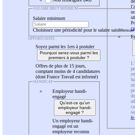
de
l
SALAIRE BRUT MINIMUM
se
si
Salaire minimum
Po
co
Choisissez une périodicité pour le salaire saisi
En
OPPORTUNITÉS
Soyez parmi les 1ers à postuler
Pourquoi serez-vous parmi les
premiers à postuler ?
L'
Offres de plus de 15 jours,
pe
comptant moins de 4 candidatures
en
(dont France Travail est informé)
ha
HANDICAP
un
pr
Employeur handi-
de
engagé
ad
Qu'est-ce qu'un
ca
employeur handi-
sa
engagé ?
le
Un employeur handi-
engagé est un
employeur reconnu