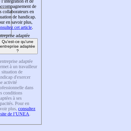
 l’intégration et de
’accompagnement de
s collaborateurs en
tuation de handicap.
ur en savoir plus,
nsultez cet article
.
treprise adaptée
Qu'est-ce qu'une
entreprise adaptée
?
entreprise adaptée
rmet à un travailleur
 situation de
ndicap d'exercer
e activité
ofessionnelle dans
s conditions
aptées à ses
pacités. Pour en
voir plus,
consultez
 site de l’UNEA
.