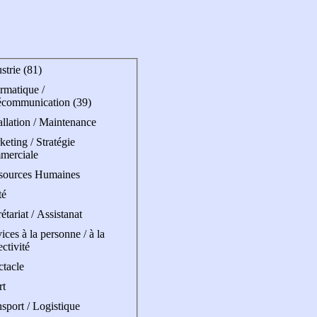
strie (81)
rmatique /
écommunication (39)
allation / Maintenance
eting / Stratégie
merciale
sources Humaines
té
étariat / Assistanat
ices à la personne / à la
ectivité
ctacle
rt
sport / Logistique