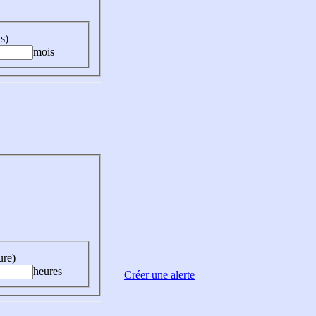
s)
mois
ure)
heures
Créer une alerte