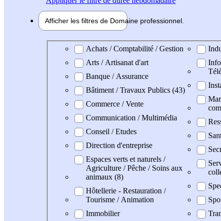
Appliquer
le filtre de durée hebdomadaire
Afficher les filtres de
Domaine pro
fessionnel
Domaine professionel
Achats / Comptabilité / Gestion
Indu
Arts / Artisanat d'art
Info
Tél
Banque / Assurance
Inst
Bâtiment / Travaux Publics (43)
Mark
Commerce / Vente
com
Communication / Multimédia
Res
Conseil / Etudes
San
Direction d'entreprise
Secr
Espaces verts et naturels /
Serv
Agriculture / Pêche / Soins aux
coll
animaux (8)
Spe
Hôtellerie - Restauration /
Tourisme / Animation
Spo
Immobilier
Tran