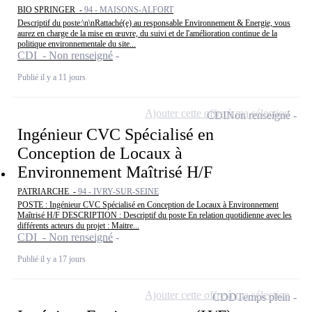
BIO SPRINGER -
94 - MAISONS-ALFORT
Descriptif du poste:\n\nRattaché(e) au responsable Environnement & Energie, vous
aurez en charge de la mise en œuvre, du suivi et de l'amélioration continue de la
politique environnementale du site...
CDI - Non renseigné
Publié il y a 11 jours
Ajouter cette offre à ma sélection
CDI
Non renseigné
Ingénieur CVC Spécialisé en
Conception de Locaux à
Environnement Maîtrisé H/F
PATRIARCHE -
94 - IVRY-SUR-SEINE
POSTE : Ingénieur CVC Spécialisé en Conception de Locaux à Environnement
Maîtrisé H/F DESCRIPTION : Descriptif du poste En relation quotidienne avec les
différents acteurs du projet : Maitre...
CDI - Non renseigné
Publié il y a 17 jours
Ajouter cette offre à ma sélection
CDD
Temps plein