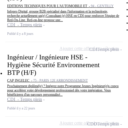
EDITIONS TECHNIQUES POUR L'AUTOMOBILE ET -
94 - GENTILLY
Infopro Digital, groupe B2B spécialisé dans l'information et la technologie,
recherche actuellement un(e) Consultant (e) HSE en CDI pour renforcer l'équipe de
Red-On-Line. Red-on-line propose une...
CDI - Temps plein
Publié il y a 8 jours
Ajouter cette offre à ma sélection
CDI
Temps plein
Ingénieur / Ingénieure HSE -
Hygiène Sécurité Environnement
BTP (H/F)
CAP INGELEC -
75 - PARIS 12E ARRONDISSEMENT
Prochainement diplômé(e) ? Intégrez notre Programme Jeunes Ingénieur(e)s conçu
pour accélérer votre développement professionnel dès votre intégration. Vous
bénéficierez d'un parcours personnalisé...
CDI - Temps plein
Publié il y a 22 jours
Ajouter cette offre à ma sélection
CDD
Temps plein