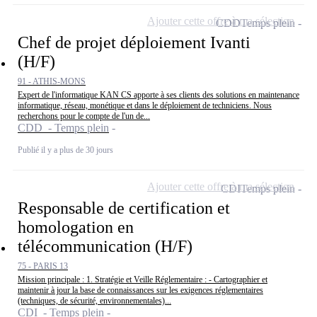
Ajouter cette offre à ma sélection
CDD
Temps plein
Chef de projet déploiement Ivanti
(H/F)
91 - ATHIS-MONS
Expert de l'informatique KAN CS apporte à ses clients des solutions en maintenance
informatique, réseau, monétique et dans le déploiement de techniciens. Nous
recherchons pour le compte de l'un de...
CDD - Temps plein
Publié il y a plus de 30 jours
Ajouter cette offre à ma sélection
CDI
Temps plein
Responsable de certification et
homologation en
télécommunication (H/F)
75 - PARIS 13
Mission principale : 1. Stratégie et Veille Réglementaire : - Cartographier et
maintenir à jour la base de connaissances sur les exigences réglementaires
(techniques, de sécurité, environnementales)...
CDI - Temps plein