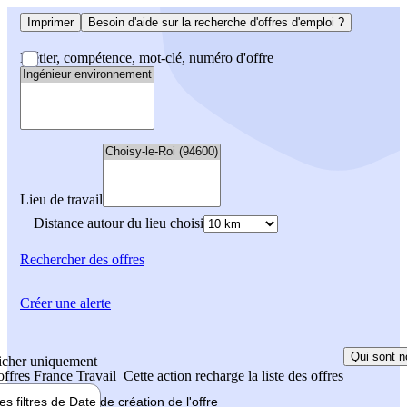
Imprimer
Besoin d'aide sur la recherche d'offres d'emploi ?
Métier, compétence, mot-clé, numéro d'offre
Lieu de travail
Distance autour du lieu choisi
Rechercher
des offres
Créer une alerte
Qui sont n
icher uniquement
 offres France Travail
Cette action recharge la liste des offres
les filtres de
Date de création
de l'offre