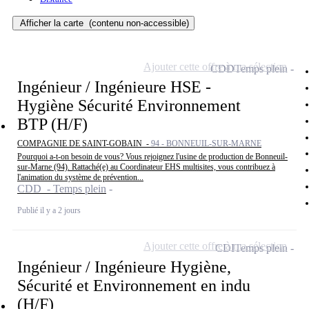
Afficher la carte
(contenu non-accessible)
Ajouter cette offre à ma sélection
CDD
Temps plein
Ingénieur / Ingénieure HSE -
Hygiène Sécurité Environnement
BTP (H/F)
COMPAGNIE DE SAINT-GOBAIN -
94 - BONNEUIL-SUR-MARNE
Pourquoi a-t-on besoin de vous? Vous rejoignez l'usine de production de Bonneuil-
sur-Marne (94). Rattaché(e) au Coordinateur EHS multisites, vous contribuez à
l'animation du système de prévention...
CDD - Temps plein
Publié il y a 2 jours
Ajouter cette offre à ma sélection
CDI
Temps plein
Ingénieur / Ingénieure Hygiène,
Sécurité et Environnement en indu
(H/F)