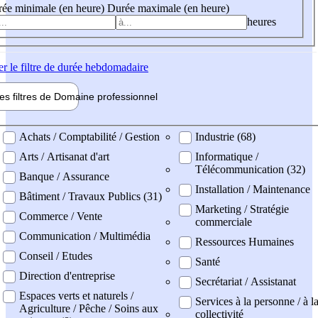
ée minimale (en heure)
Durée maximale (en heure)
heures
er
le filtre de durée hebdomadaire
les filtres de
Domaine pro
fessionnel
ne professionel
Achats / Comptabilité / Gestion
Industrie (68)
Arts / Artisanat d'art
Informatique /
Télécommunication (32)
Banque / Assurance
Installation / Maintenance
Bâtiment / Travaux Publics (31)
Marketing / Stratégie
Commerce / Vente
commerciale
Communication / Multimédia
Ressources Humaines
Conseil / Etudes
Santé
Direction d'entreprise
Secrétariat / Assistanat
Espaces verts et naturels /
Services à la personne / à l
Agriculture / Pêche / Soins aux
collectivité