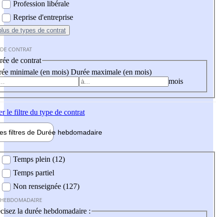
Profession libérale
Reprise d'entreprise
plus
de types de contrat
 DE CONTRAT
ée de contrat
ée minimale (en mois)
Durée maximale (en mois)
mois
er
le filtre du type de contrat
les filtres de
Durée hebdo
madaire
 hebdomadaire
Temps plein (12)
Temps partiel
Non renseignée (127)
 HEBDOMADAIRE
cisez la durée hebdomadaire :