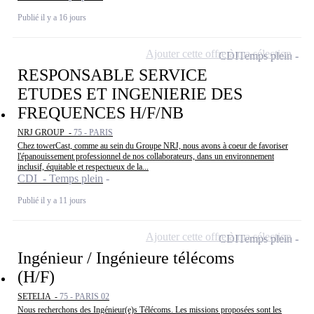
Publié il y a 16 jours
Ajouter cette offre à ma sélection
CDI
Temps plein
RESPONSABLE SERVICE
ETUDES ET INGENIERIE DES
FREQUENCES H/F/NB
NRJ GROUP -
75 - PARIS
Chez towerCast, comme au sein du Groupe NRJ, nous avons à coeur de favoriser
l'épanouissement professionnel de nos collaborateurs, dans un environnement
inclusif, équitable et respectueux de la...
CDI - Temps plein
Publié il y a 11 jours
Ajouter cette offre à ma sélection
CDI
Temps plein
Ingénieur / Ingénieure télécoms
(H/F)
SETELIA -
75 - PARIS 02
Nous recherchons des Ingénieur(e)s Télécoms. Les missions proposées sont les