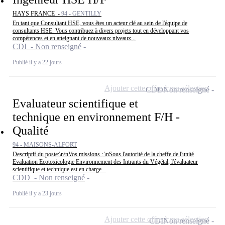
HAYS FRANCE -
94 - GENTILLY
En tant que Consultant HSE, vous êtes un acteur clé au sein de l'équipe de
consultants HSE. Vous contribuez à divers projets tout en développant vos
compétences et en atteignant de nouveaux niveaux...
CDI - Non renseigné
Publié il y a 22 jours
Ajouter cette offre à ma sélection
CDD
Non renseigné
Evaluateur scientifique et
technique en environnement F/H -
Qualité
94 - MAISONS-ALFORT
Descriptif du poste:\n\nVos missions : \nSous l'autorité de la cheffe de l'unité
Evaluation Ecotoxicologie Environnement des Intrants du Végétal, l'évaluateur
scientifique et technique est en charge...
CDD - Non renseigné
Publié il y a 23 jours
Ajouter cette offre à ma sélection
CDI
Non renseigné