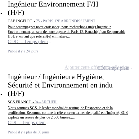
Ingénieur Environnement F/H
(H/F)
CAP INGELEC -
75 - PARIS 12E ARRONDISSEMENT
Pour accompagner notre croissance, nous recherchons un(e) Ingénieur
Environnement, au sein de notre agence de Paris 12. Rattaché(e) au Responsable
HSE et en tant que référent(e) en matière...
CDD - Temps plein
Publié il y a 24 jours
Ajouter cette offre à ma sélection
CDI
Temps plein
Ingénieur / Ingénieure Hygiène,
Sécurité et Environnement en indu
(H/F)
SGS FRANCE -
94 - ARCUEIL
Nous sommes SGS, le leader mondial du testing, de l'inspection et de la
certification. Reconnue comme la référence en termes de qualité et d'intégrité, SGS
exploite un réseau de plus de 2 650 bureaux...
CDI - Temps plein
Publié il y a plus de 30 jours