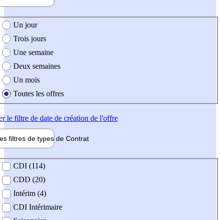
e création de l'offre
Un jour
Trois jours
Une semaine
Deux semaines
Un mois
Toutes les offres
er
le filtre de date de création de l'offre
les filtres de types de
Contrat
de contrat
CDI (114)
CDD (20)
Intérim (4)
CDI Intérimaire