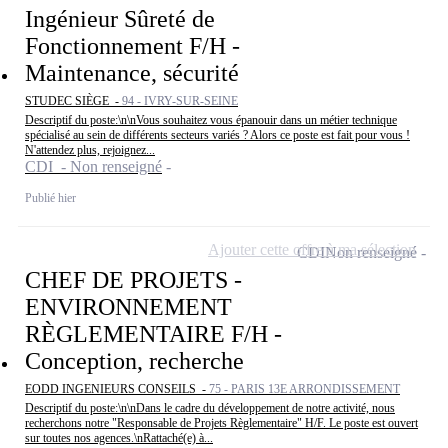
Ingénieur Sûreté de
Fonctionnement F/H -
Maintenance, sécurité
STUDEC SIÈGE -
94 - IVRY-SUR-SEINE
Descriptif du poste:\n\nVous souhaitez vous épanouir dans un métier technique
spécialisé au sein de différents secteurs variés ? Alors ce poste est fait pour vous !
N'attendez plus, rejoignez...
CDI - Non renseigné
Publié hier
Ajouter cette offre à ma sélection
CDI
Non renseigné
CHEF DE PROJETS -
ENVIRONNEMENT
RÈGLEMENTAIRE F/H -
Conception, recherche
EODD INGENIEURS CONSEILS -
75 - PARIS 13E ARRONDISSEMENT
Descriptif du poste:\n\nDans le cadre du développement de notre activité, nous
recherchons notre "Responsable de Projets Règlementaire" H/F. Le poste est ouvert
sur toutes nos agences.\nRattaché(e) à...