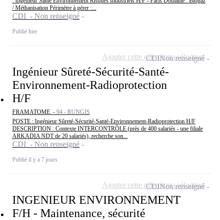
: Ingénieur Santé Environnement Risques Industriels H/F - Paris Domaine : Biogaz
/ Méthanisation Périmètre à gérer :...
CDI - Non renseigné
Publié hier
Ajouter cette offre à ma sélection
CDI
Non renseigné
Ingénieur Sûreté-Sécurité-Santé-
Environnement-Radioprotection
H/F
FRAMATOME -
94 - RUNGIS
POSTE : Ingénieur Sûreté-Sécurité-Santé-Environnement-Radioprotection H/F
DESCRIPTION : Contexte INTERCONTRÔLE (près de 400 salariés - une filiale
ARKADIA NDT de 20 salariés), recherche son...
CDI - Non renseigné
Publié il y a 7 jours
Ajouter cette offre à ma sélection
CDI
Non renseigné
INGENIEUR ENVIRONNEMENT
F/H - Maintenance, sécurité