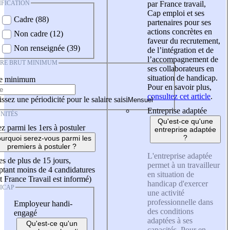
IFICATION
par France travail,
Cap emploi et ses
Cadre (88)
partenaires pour ses
actions concrètes en
Non cadre (12)
faveur du recrutement,
Non renseignée (39)
de l’intégration et de
l’accompagnement de
IRE BRUT MINIMUM
ses collaborateurs en
situation de handicap.
re minimum
Pour en savoir plus,
consultez cet article
.
ssez une périodicité pour le salaire saisi
Entreprise adaptée
NITÉS
Qu'est-ce qu'une
z parmi les 1ers à postuler
entreprise adaptée
?
urquoi serez-vous parmi les
premiers à postuler ?
L'entreprise adaptée
es de plus de 15 jours,
permet à un travailleur
tant moins de 4 candidatures
en situation de
t France Travail est informé)
handicap d'exercer
ICAP
une activité
professionnelle dans
Employeur handi-
des conditions
engagé
adaptées à ses
Qu'est-ce qu'un
capacités. Pour en