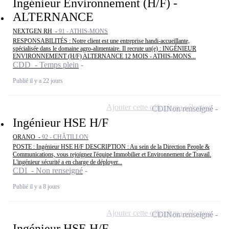
Ingénieur Environnement (H/F) -
ALTERNANCE
NEXTGEN RH -
91 - ATHIS-MONS
RESPONSABILITÉS : Notre client est une entreprise handi-accueillante,
spécialisée dans le domaine agro-alimentaire. Il recrute un(e) : INGÉNIEUR
ENVIRONNEMENT (H/F) ALTERNANCE 12 MOIS - ATHIS-MONS...
CDD - Temps plein
Publié il y a 22 jours
Ajouter cette offre à ma sélection
CDI
Non renseigné
Ingénieur HSE H/F
ORANO -
92 - CHÂTILLON
POSTE : Ingénieur HSE H/F DESCRIPTION : Au sein de la Direction People &
Communications, vous rejoignez l'équipe Immobilier et Environnement de Travail.
L'ingénieur sécurité a en charge de déployer...
CDI - Non renseigné
Publié il y a 8 jours
Ajouter cette offre à ma sélection
CDI
Non renseigné
Ingénieur HSE H/F