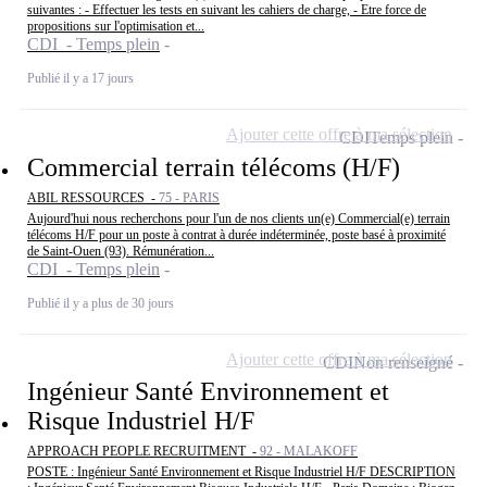
suivantes : - Effectuer les tests en suivant les cahiers de charge, - Etre force de
propositions sur l'optimisation et...
CDI - Temps plein
Publié il y a 17 jours
Ajouter cette offre à ma sélection
CDI
Temps plein
Commercial terrain télécoms (H/F)
ABIL RESSOURCES -
75 - PARIS
Aujourd'hui nous recherchons pour l'un de nos clients un(e) Commercial(e) terrain
télécoms H/F pour un poste à contrat à durée indéterminée, poste basé à proximité
de Saint-Ouen (93). Rémunération...
CDI - Temps plein
Publié il y a plus de 30 jours
Ajouter cette offre à ma sélection
CDI
Non renseigné
Ingénieur Santé Environnement et
Risque Industriel H/F
APPROACH PEOPLE RECRUITMENT -
92 - MALAKOFF
POSTE : Ingénieur Santé Environnement et Risque Industriel H/F DESCRIPTION