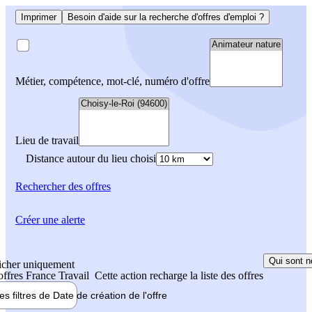
Imprimer
Besoin d'aide sur la recherche d'offres d'emploi ?
Métier, compétence, mot-clé, numéro d'offre
Lieu de travail
Distance autour du lieu choisi
Rechercher
des offres
Créer une alerte
Qui sont n
icher uniquement
 offres France Travail
Cette action recharge la liste des offres
les filtres de
Date de création
de l'offre