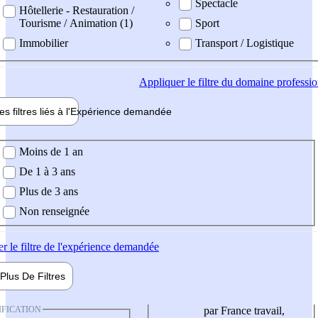
Spectacle
Hôtellerie - Restauration /
Tourisme / Animation (1)
Sport
Immobilier
Transport / Logistique
Appliquer
le filtre du domaine professi
es filtres liés à l'
Expérience
demandée
ience demandée
Moins de 1 an
De 1 à 3 ans
Plus de 3 ans
Non renseignée
er
le filtre de l'expérience demandée
Plus De
Filtres
IFICATION
par France travail,