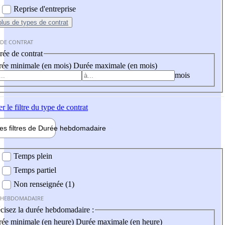
Reprise d'entreprise
plus
de types de contrat
 DE CONTRAT
ée de contrat
ée minimale (en mois)
Durée maximale (en mois)
mois
er
le filtre du type de contrat
les filtres de
Durée hebdo
madaire
 hebdomadaire
Temps plein
Temps partiel
Non renseignée (1)
 HEBDOMADAIRE
cisez la durée hebdomadaire :
ée minimale (en heure)
Durée maximale (en heure)