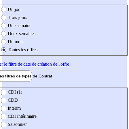
e création de l'offre
Un jour
Trois jours
Une semaine
Deux semaines
Un mois
Toutes les offres
er
le filtre de date de création de l'offre
les filtres de types de
Contrat
de contrat
CDI (1)
CDD
Intérim
CDI Intérimaire
Saisonnier