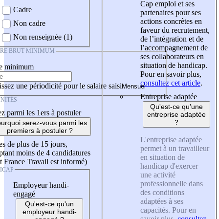
Cap emploi et ses
Cadre
partenaires pour ses
actions concrètes en
Non cadre
faveur du recrutement,
Non renseignée (1)
de l’intégration et de
l’accompagnement de
IRE BRUT MINIMUM
ses collaborateurs en
situation de handicap.
re minimum
Pour en savoir plus,
consultez cet article
.
ssez une périodicité pour le salaire saisi
Entreprise adaptée
NITÉS
Qu'est-ce qu'une
z parmi les 1ers à postuler
entreprise adaptée
?
urquoi serez-vous parmi les
premiers à postuler ?
L'entreprise adaptée
es de plus de 15 jours,
permet à un travailleur
tant moins de 4 candidatures
en situation de
t France Travail est informé)
handicap d'exercer
ICAP
une activité
professionnelle dans
Employeur handi-
des conditions
engagé
adaptées à ses
Qu'est-ce qu'un
capacités. Pour en
employeur handi-
savoir plus,
consultez