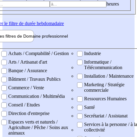
heures
er
le filtre de durée hebdomadaire
les filtres de
Domaine pro
fessionnel
ne professionel
Achats / Comptabilité / Gestion
Industrie
Arts / Artisanat d'art
Informatique /
Télécommunication
Banque / Assurance
Installation / Maintenance
Bâtiment / Travaux Publics
Marketing / Stratégie
Commerce / Vente
commerciale
Communication / Multimédia
Ressources Humaines
Conseil / Etudes
Santé
Direction d'entreprise
Secrétariat / Assistanat
Espaces verts et naturels /
Services à la personne / à l
Agriculture / Pêche / Soins aux
collectivité
animaux