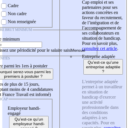
Cap emploi et ses
Cadre
partenaires pour ses
actions concrètes en
Non cadre
faveur du recrutement,
Non renseignée
de l’intégration et de
l’accompagnement de
IRE BRUT MINIMUM
ses collaborateurs en
situation de handicap.
re minimum
Pour en savoir plus,
consultez cet article
.
ssez une périodicité pour le salaire saisi
Entreprise adaptée
NITÉS
Qu'est-ce qu'une
z parmi les 1ers à postuler
entreprise adaptée
?
urquoi serez-vous parmi les
premiers à postuler ?
L'entreprise adaptée
es de plus de 15 jours,
permet à un travailleur
tant moins de 4 candidatures
en situation de
t France Travail est informé)
handicap d'exercer
ICAP
une activité
professionnelle dans
Employeur handi-
des conditions
engagé
adaptées à ses
Qu'est-ce qu'un
capacités. Pour en
employeur handi-
savoir plus,
consultez