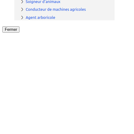
Fermer
Fermer
le détail de l'offre
/
Offre
sur
Offre précéden