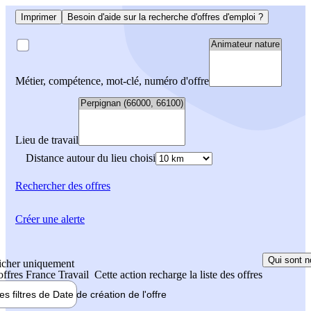
Imprimer
Besoin d'aide sur la recherche d'offres d'emploi ?
Métier, compétence, mot-clé, numéro d'offre
Lieu de travail
Distance autour du lieu choisi
Rechercher
des offres
Créer une alerte
Qui sont n
icher uniquement
 offres France Travail
Cette action recharge la liste des offres
les filtres de
Date de création
de l'offre