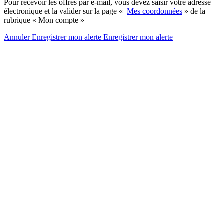
Pour recevoir les offres par e-mail, vous devez saisir votre adresse
électronique et la valider sur la page «
Mes coordonnées
» de la
rubrique « Mon compte »
Annuler
Enregistrer mon alerte
Enregistrer
mon alerte