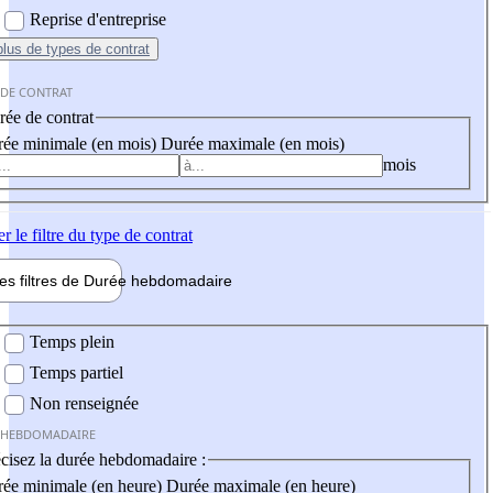
Reprise d'entreprise
plus
de types de contrat
 DE CONTRAT
ée de contrat
ée minimale (en mois)
Durée maximale (en mois)
mois
er
le filtre du type de contrat
les filtres de
Durée hebdo
madaire
 hebdomadaire
Temps plein
Temps partiel
Non renseignée
 HEBDOMADAIRE
cisez la durée hebdomadaire :
ée minimale (en heure)
Durée maximale (en heure)