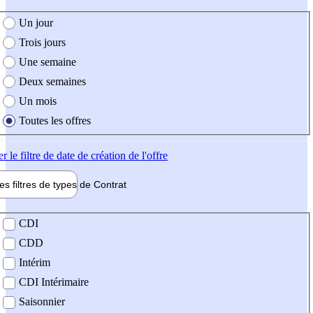
e création de l'offre
Un jour
Trois jours
Une semaine
Deux semaines
Un mois
Toutes les offres
er
le filtre de date de création de l'offre
les filtres de types de
Contrat
de contrat
CDI
CDD
Intérim
CDI Intérimaire
Saisonnier