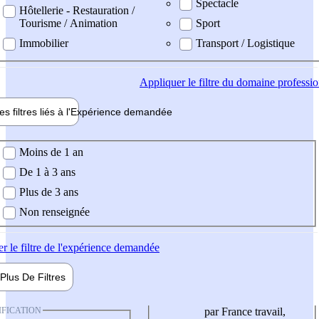
Spectacle
Hôtellerie - Restauration /
Tourisme / Animation
Sport
Immobilier
Transport / Logistique
Appliquer
le filtre du domaine professi
es filtres liés à l'
Expérience
demandée
ience demandée
Moins de 1 an
De 1 à 3 ans
Plus de 3 ans
Non renseignée
er
le filtre de l'expérience demandée
Plus De
Filtres
IFICATION
par France travail,