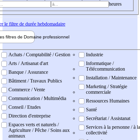
heures
er
le filtre de durée hebdomadaire
les filtres de
Domaine pro
fessionnel
ne professionel
Achats / Comptabilité / Gestion
Industrie
Arts / Artisanat d'art
Informatique /
Télécommunication
Banque / Assurance
Installation / Maintenance
Bâtiment / Travaux Publics
Marketing / Stratégie
Commerce / Vente
commerciale
Communication / Multimédia
Ressources Humaines
Conseil / Etudes
Santé
Direction d'entreprise
Secrétariat / Assistanat
Espaces verts et naturels /
Services à la personne / à l
Agriculture / Pêche / Soins aux
collectivité
animaux