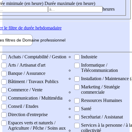
ée minimale (en heure)
Durée maximale (en heure)
heures
er
le filtre de durée hebdomadaire
les filtres de
Domaine pro
fessionnel
ne professionel
Achats / Comptabilité / Gestion
Industrie
Arts / Artisanat d'art
Informatique /
Télécommunication
Banque / Assurance
Installation / Maintenance 
Bâtiment / Travaux Publics
Marketing / Stratégie
Commerce / Vente
commerciale
Communication / Multimédia
Ressources Humaines
Conseil / Etudes
Santé
Direction d'entreprise
Secrétariat / Assistanat
Espaces verts et naturels /
Services à la personne / à l
Agriculture / Pêche / Soins aux
collectivité