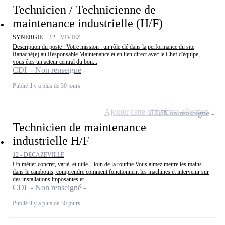
Technicien / Technicienne de
maintenance industrielle (H/F)
SYNERGIE -
12 - VIVIEZ
Description du poste : Votre mission : un rôle clé dans la performance du site
Rattaché(e) au Responsable Maintenance et en lien direct avec le Chef d'équipe,
vous êtes un acteur central du bon...
CDI - Non renseigné
Publié il y a plus de 30 jours
Ajouter cette offre à ma sélection
CDI
Non renseigné
Technicien de maintenance
industrielle H/F
12 - DECAZEVILLE
Un métier concret, varié, et utile – loin de la routine Vous aimez mettre les mains
dans le cambouis, comprendre comment fonctionnent les machines et intervenir sur
des installations imposantes et...
CDI - Non renseigné
Publié il y a plus de 30 jours