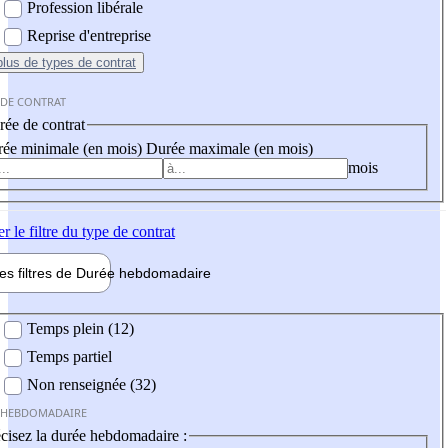
Profession libérale
Reprise d'entreprise
plus
de types de contrat
 DE CONTRAT
ée de contrat
ée minimale (en mois)
Durée maximale (en mois)
mois
er
le filtre du type de contrat
les filtres de
Durée hebdo
madaire
 hebdomadaire
Temps plein (12)
Temps partiel
Non renseignée (32)
 HEBDOMADAIRE
cisez la durée hebdomadaire :