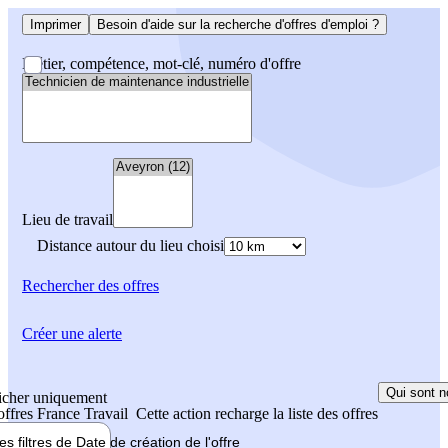
Imprimer
Besoin d'aide sur la recherche d'offres d'emploi ?
Métier, compétence, mot-clé, numéro d'offre
Lieu de travail
Distance autour du lieu choisi
Rechercher
des offres
Créer une alerte
Qui sont n
icher uniquement
 offres France Travail
Cette action recharge la liste des offres
les filtres de
Date de création
de l'offre