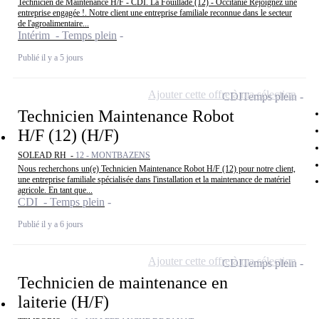
Technicien de Maintenance H/F - CDI. La Fouillade (12) - Occitanie Rejoignez une
entreprise engagée !. Notre client une entreprise familiale reconnue dans le secteur
de l'agroalimentaire...
Intérim - Temps plein
Publié il y a 5 jours
Ajouter cette offre à ma sélection
CDI
Temps plein
Technicien Maintenance Robot
H/F (12) (H/F)
SOLEAD RH -
12 - MONTBAZENS
Nous recherchons un(e) Technicien Maintenance Robot H/F (12) pour notre client,
une entreprise familiale spécialisée dans l'installation et la maintenance de matériel
agricole. En tant que...
CDI - Temps plein
Publié il y a 6 jours
Ajouter cette offre à ma sélection
CDI
Temps plein
Technicien de maintenance en
laiterie (H/F)