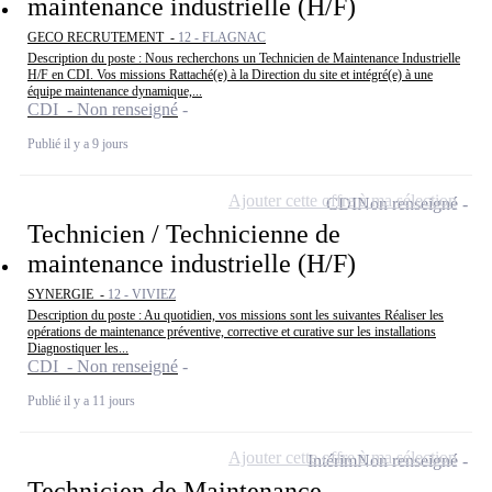
maintenance industrielle (H/F)
GECO RECRUTEMENT -
12 - FLAGNAC
Description du poste : Nous recherchons un Technicien de Maintenance Industrielle
H/F en CDI. Vos missions Rattaché(e) à la Direction du site et intégré(e) à une
équipe maintenance dynamique,...
CDI - Non renseigné
Publié il y a 9 jours
Ajouter cette offre à ma sélection
CDI
Non renseigné
Technicien / Technicienne de
maintenance industrielle (H/F)
SYNERGIE -
12 - VIVIEZ
Description du poste : Au quotidien, vos missions sont les suivantes Réaliser les
opérations de maintenance préventive, corrective et curative sur les installations
Diagnostiquer les...
CDI - Non renseigné
Publié il y a 11 jours
Ajouter cette offre à ma sélection
Intérim
Non renseigné
Technicien de Maintenance