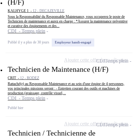
(H/F)
KALHYGE 1 -
12 - DECAZEVILLE
Sous la Responsabilité du Responsable Maintenance, vous occuperez le poste de
Technicien de maintenance et aurez en charge : *Assurer la maintenance préventive
et curative des équipements et des...
CDI - Temps plein
Publié il y a plus de 30 jours
Employeur handi-engagé
Ajouter cette offre à ma sélection
CDI
Temps plein
Technicien de Maintenance (H/F)
CRIT -
12 - RODEZ
Rattaché(e) au Responsable Maintenance et au sein d'une équipe de 4 personnes,
vos principales missions seront : - Entretien courant des outils et machines de
production (graissage, contrôle visuel,...
CDI - Temps plein
Publié hier
Ajouter cette offre à ma sélection
CDI
Temps plein
Technicien / Technicienne de