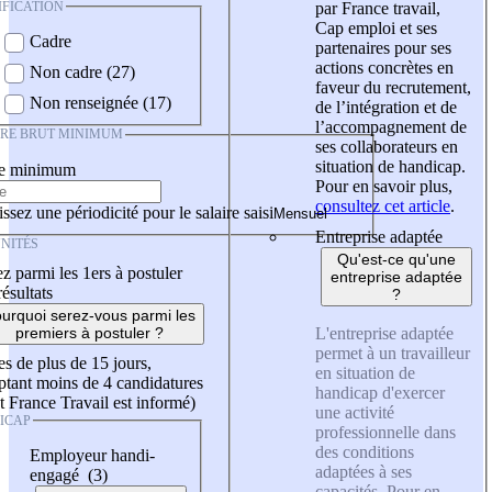
IFICATION
par France travail,
Cap emploi et ses
Cadre
partenaires pour ses
actions concrètes en
Non cadre (27)
faveur du recrutement,
Non renseignée (17)
de l’intégration et de
l’accompagnement de
IRE BRUT MINIMUM
ses collaborateurs en
situation de handicap.
re minimum
Pour en savoir plus,
consultez cet article
.
ssez une périodicité pour le salaire saisi
Entreprise adaptée
NITÉS
Qu'est-ce qu'une
z parmi les 1ers à postuler
entreprise adaptée
résultats
?
urquoi serez-vous parmi les
L'entreprise adaptée
premiers à postuler ?
permet à un travailleur
es de plus de 15 jours,
en situation de
tant moins de 4 candidatures
handicap d'exercer
t France Travail est informé)
une activité
ICAP
professionnelle dans
des conditions
Employeur handi-
adaptées à ses
engagé (3)
capacités. Pour en