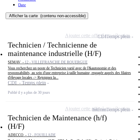
Date
Afficher la carte
(contenu non-accessible)
Ajouter cette offre à ma sélection
CDI
Temps plein
Technicien / Technicienne de
maintenance industrielle (H/F)
SEMAV -
12 - VILLEFRANCHE DE ROUERGUE
Vous recherchez un poste de Technicien varié avec de l'&autonomie et des
responsabilités, au sein d'une entreprise à taille humaine, engagée auprès des filaires
d'élevage locales -> Rejoignez la...
CDI - Temps plein
Publié il y a plus de 30 jours
Ajouter cette offre à ma sélection
Intérim
Temps plein
Technicien de Maintenance (h/f)
(H/F)
ADECCO -
12 - FOUILLADE