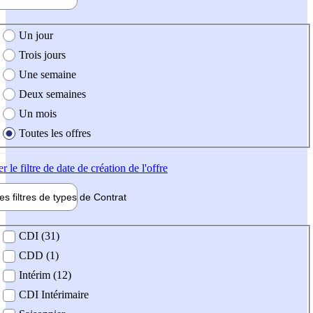
e création de l'offre
Un jour
Trois jours
Une semaine
Deux semaines
Un mois
Toutes les offres
er
le filtre de date de création de l'offre
les filtres de types de
Contrat
de contrat
CDI (31)
CDD (1)
Intérim (12)
CDI Intérimaire