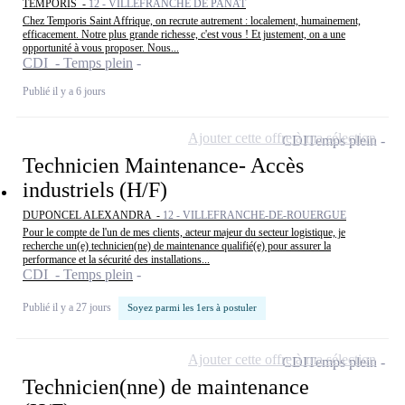
TEMPORIS -
12 - VILLEFRANCHE DE PANAT
Chez Temporis Saint Affrique, on recrute autrement : localement, humainement,
efficacement. Notre plus grande richesse, c'est vous ! Et justement, on a une
opportunité à vous proposer. Nous...
CDI - Temps plein
Publié il y a 6 jours
Ajouter cette offre à ma sélection
CDI
Temps plein
Technicien Maintenance- Accès
industriels (H/F)
DUPONCEL ALEXANDRA -
12 - VILLEFRANCHE-DE-ROUERGUE
Pour le compte de l'un de mes clients, acteur majeur du secteur logistique, je
recherche un(e) technicien(ne) de maintenance qualifié(e) pour assurer la
performance et la sécurité des installations...
CDI - Temps plein
Publié il y a 27 jours
Soyez parmi les 1ers à postuler
Ajouter cette offre à ma sélection
CDI
Temps plein
Technicien(nne) de maintenance