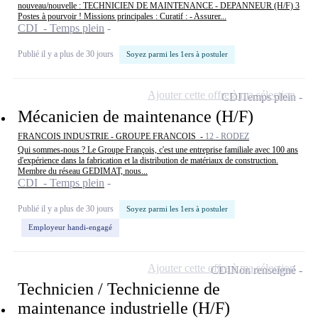
nouveau/nouvelle : TECHNICIEN DE MAINTENANCE - DEPANNEUR (H/F) 3
Postes à pourvoir ! Missions principales : Curatif : - Assurer...
CDI - Temps plein
Publié il y a plus de 30 jours
Soyez parmi les 1ers à postuler
Ajouter cette offre à ma sélection
CDI
Temps plein
Mécanicien de maintenance (H/F)
FRANCOIS INDUSTRIE - GROUPE FRANCOIS -
12 - RODEZ
Qui sommes-nous ? Le Groupe François, c'est une entreprise familiale avec 100 ans
d'expérience dans la fabrication et la distribution de matériaux de construction.
Membre du réseau GEDIMAT, nous...
CDI - Temps plein
Publié il y a plus de 30 jours
Soyez parmi les 1ers à postuler
Employeur handi-engagé
Ajouter cette offre à ma sélection
CDI
Non renseigné
Technicien / Technicienne de
maintenance industrielle (H/F)