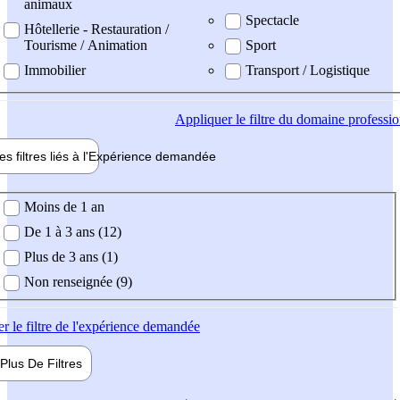
animaux
Spectacle
Hôtellerie - Restauration /
Tourisme / Animation
Sport
Immobilier
Transport / Logistique
Appliquer
le filtre du domaine professi
es filtres liés à l'
Expérience
demandée
ience demandée
Moins de 1 an
De 1 à 3 ans (12)
Plus de 3 ans (1)
Non renseignée (9)
er
le filtre de l'expérience demandée
Plus De
Filtres