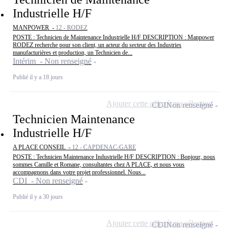
Industrielle H/F
MANPOWER -
12 - RODEZ
POSTE : Technicien de Maintenance Industrielle H/F DESCRIPTION : Manpower
RODEZ recherche pour son client, un acteur du secteur des Industries
manufacturières et production, un Technicien de...
Intérim - Non renseigné
Publié il y a 18 jours
Ajouter cette offre à ma sélection
CDI
Non renseigné
Technicien Maintenance
Industrielle H/F
A PLACE CONSEIL -
12 - CAPDENAC-GARE
POSTE : Technicien Maintenance Industrielle H/F DESCRIPTION : Bonjour, nous
sommes Camille et Romane, consultantes chez A PLACE, et nous vous
accompagnons dans votre projet professionnel. Nous...
CDI - Non renseigné
Publié il y a 30 jours
Ajouter cette offre à ma sélection
CDI
Non renseigné