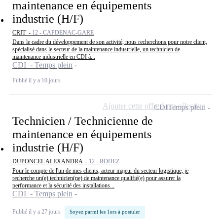
maintenance en équipements
industrie (H/F)
CRIT -
12 - CAPDENAC-GARE
Dans le cadre du développement de son activité, nous recherchons pour notre client,
spécialisé dans le secteur de la maintenance industrielle, un technicien de
maintenance industrielle en CDI à...
CDI - Temps plein
Publié il y a 10 jours
Ajouter cette offre à ma sélection
CDI
Temps plein
Technicien / Technicienne de
maintenance en équipements
industrie (H/F)
DUPONCEL ALEXANDRA -
12 - RODEZ
Pour le compte de l'un de mes clients, acteur majeur du secteur logistique, je
recherche un(e) technicien(ne) de maintenance qualifié(e) pour assurer la
performance et la sécurité des installations...
CDI - Temps plein
Publié il y a 27 jours
Soyez parmi les 1ers à postuler