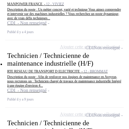
MANPOWER FRANCE -
12 - VIVIEZ
Description du poste : Un métier concret, varié et technique Vous aimez comprendre
et intervenir sur des machines industrielles ? Vous recherchez un poste dynamique,
avec de vrais défis techniques...
CDI - Non renseigné
Publié il y a 4 jours
Ajouter cette offre à ma sélection
CDI
Non renseigné
Technicien / Technicienne de
maintenance industrielle (H/F)
RTE RESEAU DE TRANSPORT D ELECTRICITE -
12 - BROMMAT
Description du poste : Afin de renforcer nos équipes de maintenance en Aveyron,
nous recrutons un : Technicien chargé de travaux de maintenance industrielle Intégré
à une équipe d'environ 4...
CDI - Non renseigné
Publié il y a 9 jours
Ajouter cette offre à ma sélection
CDI
Non renseigné
Technicien / Technicienne de