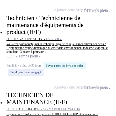
Ajouter cette offre à ma sélection
CDI
Temps plein
Technicien / Technicienne de
maintenance d'équipements de
product (H/F)
SOLENA VALORISATION -
12 - VIVIEZ
Vous êtes passionné(e) par la technique, rigoureux(se) et aimez relever des défis ?
Rejoignez une équipe dynamique au cœur d'un environnement industriel exigeant et
stimulant ! 3 postes à pourvoir. ...
CDI - Temps plein
Publié il y a plus de 30 jours
Soyez parmi les 1ers à postuler
Employeur handi-engagé
Ajouter cette offre à ma sélection
CDI
Temps plein
TECHNICIEN DE
MAINTENANCE (H/F)
PURFLUX FILTRATION -
12 - MARCILLAC VALLON
Rejoins nous ! Adhère à l'expérience PURFLUX GROUP et deviens notre