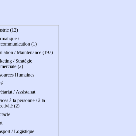
strie (12)
rmatique /
écommunication (1)
allation / Maintenance (197)
eting / Stratégie
merciale (2)
sources Humaines
té
étariat / Assistanat
ices à la personne / à la
ectivité (2)
ctacle
rt
sport / Logistique