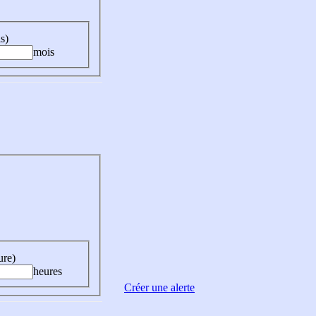
s)
mois
ure)
heures
Créer une alerte