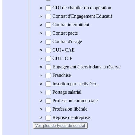
CDI de chantier ou d'opération
Contrat d'Engagement Educatif
Contrat intermittent
Contrat pacte
Contrat d'usage
CUI - CAE
CUI - CIE
Engagement à servir dans la réserve
Franchise
Insertion par l'activ.éco.
Portage salarial
Profession commerciale
Profession libérale
Reprise d'entreprise
Voir plus
de types de contrat