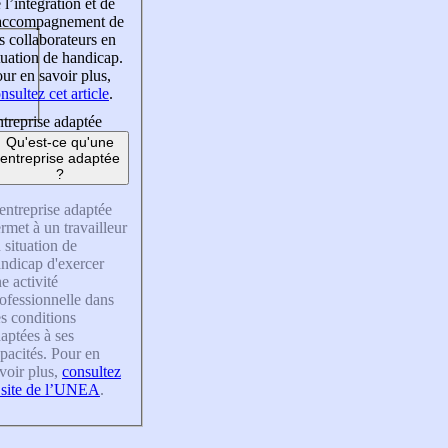
 l’intégration et de
’accompagnement de
s collaborateurs en
tuation de handicap.
ur en savoir plus,
nsultez cet article
.
treprise adaptée
Qu'est-ce qu'une
entreprise adaptée
?
entreprise adaptée
rmet à un travailleur
 situation de
ndicap d'exercer
e activité
ofessionnelle dans
s conditions
aptées à ses
pacités. Pour en
voir plus,
consultez
 site de l’UNEA
.