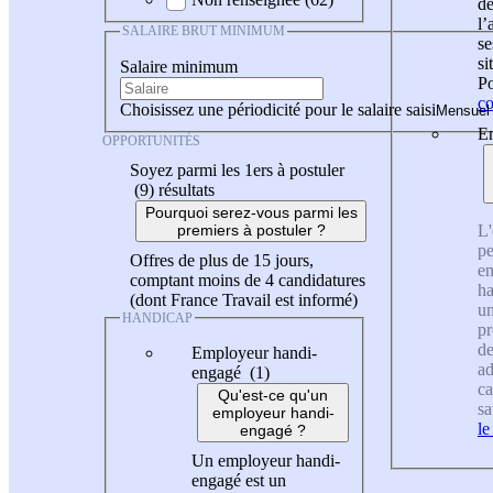
de
l
SALAIRE BRUT MINIMUM
se
si
Salaire minimum
Po
co
Choisissez une périodicité pour le salaire saisi
En
OPPORTUNITÉS
Soyez parmi les 1ers à postuler
(9)
résultats
Pourquoi serez-vous parmi les
L'
premiers à postuler ?
pe
Offres de plus de 15 jours,
en
comptant moins de 4 candidatures
ha
(dont France Travail est informé)
un
HANDICAP
pr
de
Employeur handi-
ad
engagé (1)
ca
Qu'est-ce qu'un
sa
employeur handi-
le
engagé ?
Un employeur handi-
engagé est un