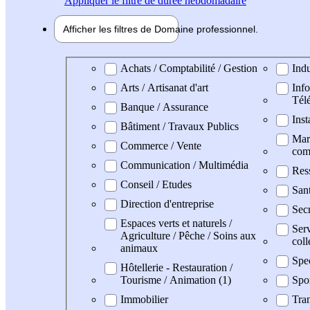
Appliquer
le filtre de durée hebdomadaire
Afficher les filtres de
Domaine pro
fessionnel
Domaine professionel
Achats / Comptabilité / Gestion
Indu
Arts / Artisanat d'art
Info
Tél
Banque / Assurance
Inst
Bâtiment / Travaux Publics
Mark
Commerce / Vente
com
Communication / Multimédia
Res
Conseil / Etudes
San
Direction d'entreprise
Secr
Espaces verts et naturels /
Serv
Agriculture / Pêche / Soins aux
coll
animaux
Spe
Hôtellerie - Restauration /
Tourisme / Animation (1)
Spo
Immobilier
Tran