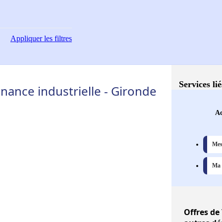
Appliquer
les filtres
Services li
nance industrielle - Gironde
Ac
Mes
Ma 
Offres
de 