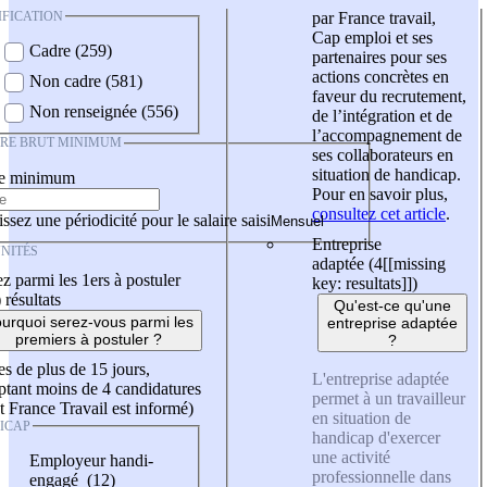
IFICATION
par France travail,
Cap emploi et ses
Cadre (259)
partenaires pour ses
actions concrètes en
Non cadre (581)
faveur du recrutement,
Non renseignée (556)
de l’intégration et de
l’accompagnement de
IRE BRUT MINIMUM
ses collaborateurs en
situation de handicap.
re minimum
Pour en savoir plus,
consultez cet article
.
ssez une périodicité pour le salaire saisi
Entreprise
NITÉS
adaptée (4
[[missing
z parmi les 1ers à postuler
key: resultats]]
)
)
résultats
Qu'est-ce qu'une
urquoi serez-vous parmi les
entreprise adaptée
premiers à postuler ?
?
es de plus de 15 jours,
L'entreprise adaptée
tant moins de 4 candidatures
permet à un travailleur
t France Travail est informé)
en situation de
ICAP
handicap d'exercer
une activité
Employeur handi-
professionnelle dans
engagé (12)