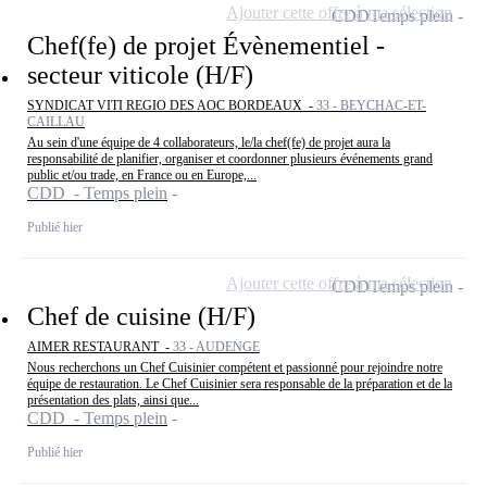
Ajouter cette offre à ma sélection
CDD
Temps plein
Chef(fe) de projet Évènementiel -
secteur viticole (H/F)
SYNDICAT VITI REGIO DES AOC BORDEAUX -
33 - BEYCHAC-ET-
CAILLAU
Au sein d'une équipe de 4 collaborateurs, le/la chef(fe) de projet aura la
responsabilité de planifier, organiser et coordonner plusieurs événements grand
public et/ou trade, en France ou en Europe,...
CDD - Temps plein
Publié hier
Ajouter cette offre à ma sélection
CDD
Temps plein
Chef de cuisine (H/F)
AIMER RESTAURANT -
33 - AUDENGE
Nous recherchons un Chef Cuisinier compétent et passionné pour rejoindre notre
équipe de restauration. Le Chef Cuisinier sera responsable de la préparation et de la
présentation des plats, ainsi que...
CDD - Temps plein
Publié hier