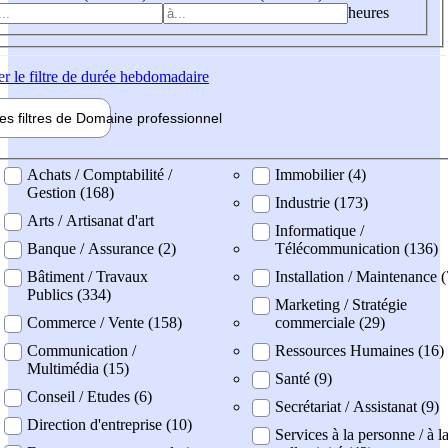
heures
er
le filtre de durée hebdomadaire
les filtres de
Domaine pro
fessionnel
ne professionel
Achats / Comptabilité /
Immobilier (4)
Gestion (168)
Industrie (173)
Arts / Artisanat d'art
Informatique /
Banque / Assurance (2)
Télécommunication (136)
Bâtiment / Travaux
Installation / Maintenance 
Publics (334)
Marketing / Stratégie
Commerce / Vente (158)
commerciale (29)
Communication /
Ressources Humaines (16)
Multimédia (15)
Santé (9)
Conseil / Etudes (6)
Secrétariat / Assistanat (9)
Direction d'entreprise (10)
Services à la personne / à l