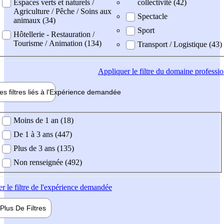
Espaces verts et naturels /
collectivité (42)
Agriculture / Pêche / Soins aux
Spectacle
animaux (34)
Sport
Hôtellerie - Restauration /
Tourisme / Animation (134)
Transport / Logistique (43)
Appliquer
le filtre du domaine professi
es filtres liés à l'
Expérience
demandée
ience demandée
Moins de 1 an (18)
De 1 à 3 ans (447)
Plus de 3 ans (135)
Non renseignée (492)
er
le filtre de l'expérience demandée
Plus De
Filtres