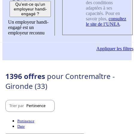
des conditions
Qu'est-ce qu'un
adaptées à ses
employeur handi-
capacités. Pour en
engagé ?
savoir plus,
consultez
Un employeur handi-
le site de l’UNEA
.
engagé est un
employeur reconnu
Appliquer
les filtres
1396 offres
pour Contremaître -
Gironde (33)
Trier par
Pertinence
Pertinence
Date