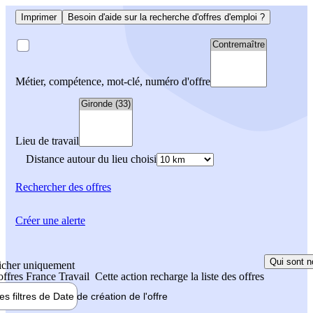
Imprimer
Besoin d'aide sur la recherche d'offres d'emploi ?
Métier, compétence, mot-clé, numéro d'offre
Lieu de travail
Distance autour du lieu choisi
Rechercher
des offres
Créer une alerte
Qui sont n
icher uniquement
 offres France Travail
Cette action recharge la liste des offres
les filtres de
Date de création
de l'offre