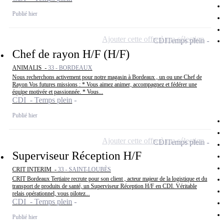
Publié hier
Ajouter cette offre à ma sélection
CDI
Temps plein
Chef de rayon H/F (H/F)
ANIMALIS -
33 - BORDEAUX
Nous recherchons activement pour notre magasin à Bordeaux , un ou une Chef de
Rayon Vos futures missions : * Vous aimez animer, accompagnez et fédérer une
équipe motivée et passionnée. * Vous...
CDI - Temps plein
Publié hier
Ajouter cette offre à ma sélection
CDI
Temps plein
Superviseur Réception H/F
CRIT INTERIM -
33 - SAINT-LOUBÈS
CRIT Bordeaux Tertiaire recrute pour son client , acteur majeur de la logistique et du
transport de produits de santé, un Superviseur Réception H/F en CDI. Véritable
relais opérationnel, vous pilotez...
CDI - Temps plein
Publié hier