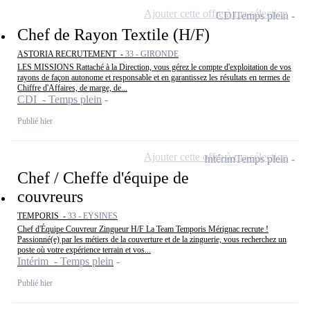
Ajouter cette offre à ma sélection
CDI
Temps plein
Chef de Rayon Textile (H/F)
ASTORIA RECRUTEMENT -
33 - GIRONDE
LES MISSIONS Rattaché à la Direction, vous gérez le compte d'exploitation de vos
rayons de façon autonome et responsable et en garantissez les résultats en termes de
Chiffre d'Affaires, de marge, de...
CDI - Temps plein
Publié hier
Ajouter cette offre à ma sélection
Intérim
Temps plein
Chef / Cheffe d'équipe de
couvreurs
TEMPORIS -
33 - EYSINES
Chef d'Équipe Couvreur Zingueur H/F La Team Temporis Mérignac recrute !
Passionné(e) par les métiers de la couverture et de la zinguerie, vous recherchez un
poste où votre expérience terrain et vos...
Intérim - Temps plein
Publié hier