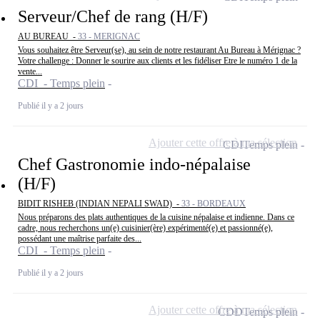
Serveur/Chef de rang (H/F)
AU BUREAU -
33 - MERIGNAC
Vous souhaitez être Serveur(se), au sein de notre restaurant Au Bureau à Mérignac ?
Votre challenge : Donner le sourire aux clients et les fidéliser Etre le numéro 1 de la
vente...
CDI - Temps plein
Publié il y a 2 jours
Ajouter cette offre à ma sélection
CDI
Temps plein
Chef Gastronomie indo-népalaise
(H/F)
BIDIT RISHEB (INDIAN NEPALI SWAD) -
33 - BORDEAUX
Nous préparons des plats authentiques de la cuisine népalaise et indienne. Dans ce
cadre, nous recherchons un(e) cuisinier(ère) expérimenté(e) et passionné(e),
possédant une maîtrise parfaite des...
CDI - Temps plein
Publié il y a 2 jours
Ajouter cette offre à ma sélection
CDD
Temps plein