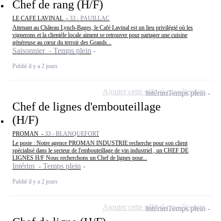
Chef de rang (H/F)
LE CAFE LAVINAL -
33 - PAUILLAC
Attenant au Château Lynch-Bages, le Café Lavinal est un lieu privilégié où les
vignerons et la clientèle locale aiment se retrouver pour partager une cuisine
généreuse au cœur du terroir des Grands...
Saisonnier - Temps plein
Publié il y a 2 jours
Ajouter cette offre à ma sélection
Intérim
Temps plein
Chef de lignes d'embouteillage
(H/F)
PROMAN -
33 - BLANQUEFORT
Le poste : Notre agence PROMAN INDUSTRIE recherche pour son client
spécialisé dans le secteur de l'embouteillage de vin industriel , un CHEF DE
LIGNES H/F Nous recherchons un Chef de lignes pour...
Intérim - Temps plein
Publié il y a 2 jours
Ajouter cette offre à ma sélection
Intérim
Temps plein