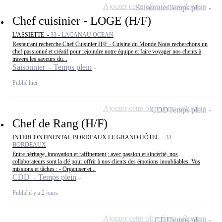
Ajouter cette offre à ma sélection
Saisonnier
Temps plein
Chef cuisinier - LOGE (H/F)
L'ASSIETTE -
33 - LACANAU OCEAN
Restaurant recherche Chef Cuisinier H/F - Cuisine du Monde Nous recherchons un
chef passionné et créatif pour rejoindre notre équipe et faire voyager nos clients à
travers les saveurs du...
Saisonnier - Temps plein
Publié hier
Ajouter cette offre à ma sélection
CDD
Temps plein
Chef de Rang (H/F)
INTERCONTINENTAL BORDEAUX LE GRAND HÔTEL -
33 -
BORDEAUX
Entre héritage, innovation et raffinement ; avec passion et sincérité, nos
collaborateurs sont la clé pour offrir à nos clients des émotions inoubliables. Vos
missions et tâches : - Organiser et...
CDD - Temps plein
Publié il y a 2 jours
Ajouter cette offre à ma sélection
CDI
Temps plein