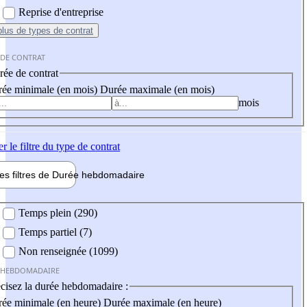
Reprise d'entreprise
plus
de types de contrat
 DE CONTRAT
ée de contrat
ée minimale (en mois)
Durée maximale (en mois)
mois
er
le filtre du type de contrat
les filtres de
Durée hebdo
madaire
 hebdomadaire
Temps plein (290)
Temps partiel (7)
Non renseignée (1099)
 HEBDOMADAIRE
cisez la durée hebdomadaire :
ée minimale (en heure)
Durée maximale (en heure)