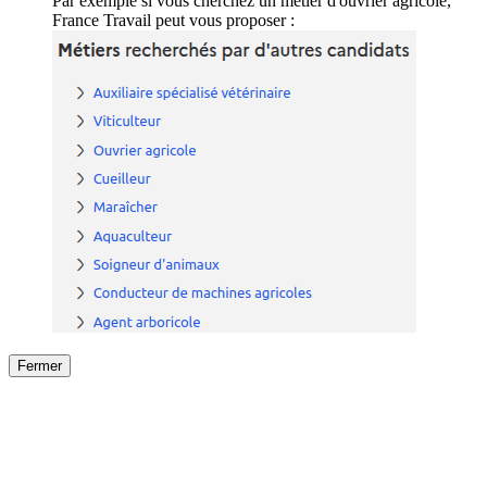
Par exemple si vous cherchez un métier d'ouvrier agricole,
France Travail peut vous proposer :
Fermer
Fermer
le détail de l'offre
/
Offre
sur