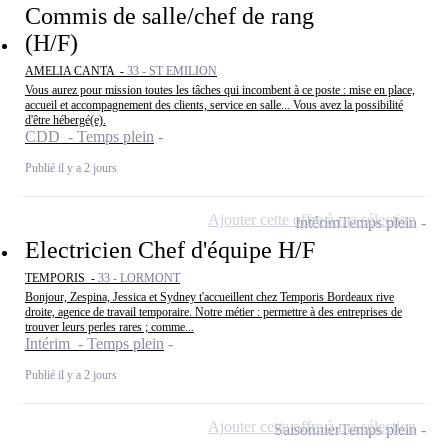
Commis de salle/chef de rang
(H/F)
AMELIA CANTA -
33 - ST EMILION
Vous aurez pour mission toutes les tâches qui incombent à ce poste : mise en place,
accueil et accompagnement des clients, service en salle... Vous avez la possibilité
d'être hébergé(e).
CDD - Temps plein
Publié il y a 2 jours
Ajouter cette offre à ma sélection
Intérim
Temps plein
Electricien Chef d'équipe H/F
TEMPORIS -
33 - LORMONT
Bonjour, Zespina, Jessica et Sydney t'accueillent chez Temporis Bordeaux rive
droite, agence de travail temporaire. Notre métier : permettre à des entreprises de
trouver leurs perles rares ; comme...
Intérim - Temps plein
Publié il y a 2 jours
Ajouter cette offre à ma sélection
Saisonnier
Temps plein