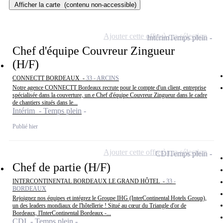
Afficher la carte
(contenu non-accessible)
Ajouter cette offre à ma sélection
Intérim
Temps plein
Chef d'équipe Couvreur Zingueur
(H/F)
CONNECTT BORDEAUX -
33 - ARCINS
Notre agence CONNECTT Bordeaux recrute pour le compte d'un client, entreprise
spécialisée dans la couverture, un.e Chef d'équipe Couvreur Zingueur dans le cadre
de chantiers situés dans le...
Intérim - Temps plein
Publié hier
Ajouter cette offre à ma sélection
CDI
Temps plein
Chef de partie (H/F)
INTERCONTINENTAL BORDEAUX LE GRAND HÔTEL -
33 -
BORDEAUX
Rejoignez nos équipes et intégrez le Groupe IHG (InterContinental Hotels Group),
un des leaders mondiaux de l'hôtellerie ! Situé au cœur du Triangle d'or de
Bordeaux, l'InterContinental Bordeaux -...
CDI - Temps plein