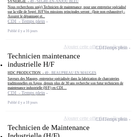
SYNERGIE -
49 - SEGRÉ-EN-ANJOU BLEU
Nous recherchons un(e) Technicien de maintenance, pour une entreprise spécialisé
sur la ville de Segré. H/FVos missions principales seront : (liste non exhaustive) -
Assurer le dépannage et...
CDI - Temps plein
Publié il y a 16 jours
Ajouter cette offre à ma sélection
CDI
Temps plein
Technicien maintenance
industrielle H/F
HDC PRODUCTION -
49 - BEAUPREAU EN MAUGES
Saveurs des Mauges, entreprise spécialisée dans la fabrication de charcuteries
traditionnelles en Anjou, depuis plus de 30 ans recherche son futur technicien de
maintenance industrielle (H/F) en CDI....
CDI - Temps plein
Publié il y a 18 jours
Ajouter cette offre à ma sélection
CDI
Temps plein
Technicien de Maintenance
Industrielle (H/F)