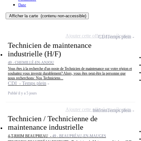
Date
Afficher la carte
(contenu non-accessible)
Ajouter cette offre à ma sélection
CDI
Temps plein
Technicien de maintenance
industrielle (H/F)
49 - CHEMILLÉ-EN-ANJOU
Vous êtes à la recherche d'un poste de Technicien de maintenance sur votre région et
souhaitez vous investir durablement? Alors, vous êtes peut-être la personne que
nous recherchons: Nos Techniciens...
CDI - Temps plein
Publié il y a 5 jours
Ajouter cette offre à ma sélection
Intérim
Temps plein
Technicien / Technicienne de
maintenance industrielle
4-T-RHIM BEAUPREAU -
49 - BEAUPRÉAU-EN-MAUGES