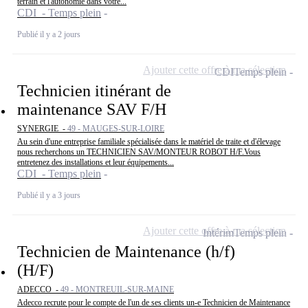
terrain et l'autonomie dans votre...
CDI - Temps plein
Publié il y a 2 jours
Ajouter cette offre à ma sélection
CDI
Temps plein
Technicien itinérant de
maintenance SAV F/H
SYNERGIE -
49 - MAUGES-SUR-LOIRE
Au sein d'une entreprise familiale spécialisée dans le matériel de traite et d'élevage
nous recherchons un TECHNICIEN SAV/MONTEUR ROBOT H/F.Vous
entretenez des installations et leur équipements...
CDI - Temps plein
Publié il y a 3 jours
Ajouter cette offre à ma sélection
Intérim
Temps plein
Technicien de Maintenance (h/f)
(H/F)
ADECCO -
49 - MONTREUIL-SUR-MAINE
Adecco recrute pour le compte de l'un de ses clients un-e Technicien de Maintenance