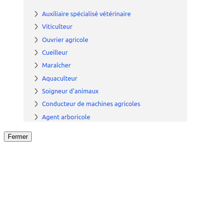
Fermer
Fermer
le détail de l'offre
/
Offre
sur
Offre précéden