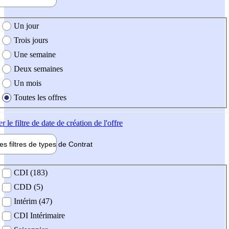
e création de l'offre
Un jour
Trois jours
Une semaine
Deux semaines
Un mois
Toutes les offres
er
le filtre de date de création de l'offre
les filtres de types de
Contrat
de contrat
CDI (183)
CDD (5)
Intérim (47)
CDI Intérimaire