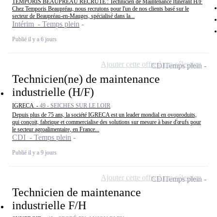
TEMPORIS BEAUPRÉAU RECRUTE : Technicien de Maintenance Itinérant H/F
Chez Temporis Beaupréau, nous recrutons pour l'un de nos clients basé sur le
secteur de Beaupréau-en-Mauges, spécialisé dans la...
Intérim - Temps plein
Publié il y a 6 jours
Ajouter cette offre à ma sélection
CDI
Temps plein
Technicien(ne) de maintenance
industrielle (H/F)
IGRECA -
49 - SEICHES SUR LE LOIR
Depuis plus de 75 ans, la société IGRECA est un leader mondial en ovoproduits,
qui conçoit, fabrique et commercialise des solutions sur mesure à base d'œufs pour
le secteur agroalimentaire, en France...
CDI - Temps plein
Publié il y a 9 jours
Ajouter cette offre à ma sélection
CDI
Temps plein
Technicien de maintenance
industrielle F/H