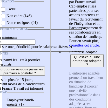
IFICATION
par France travail,
Cap emploi et ses
Cadre
partenaires pour ses
actions concrètes en
Non cadre (146)
faveur du recrutement,
Non renseignée (91)
de l’intégration et de
l’accompagnement de
IRE BRUT MINIMUM
ses collaborateurs en
situation de handicap.
re minimum
Pour en savoir plus,
consultez cet article
.
ssez une périodicité pour le salaire saisi
Entreprise adaptée
NITÉS
Qu'est-ce qu'une
z parmi les 1ers à postuler
entreprise adaptée
résultats
?
urquoi serez-vous parmi les
L'entreprise adaptée
premiers à postuler ?
permet à un travailleur
es de plus de 15 jours,
en situation de
tant moins de 4 candidatures
handicap d'exercer
t France Travail est informé)
une activité
ICAP
professionnelle dans
des conditions
Employeur handi-
adaptées à ses
engagé (1)
capacités. Pour en