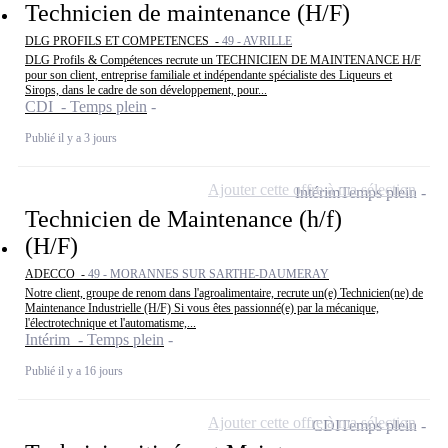
Technicien de maintenance (H/F)
DLG PROFILS ET COMPETENCES -
49 - AVRILLE
DLG Profils & Compétences recrute un TECHNICIEN DE MAINTENANCE H/F
pour son client, entreprise familiale et indépendante spécialiste des Liqueurs et
Sirops, dans le cadre de son développement, pour...
CDI - Temps plein
Publié il y a 3 jours
Ajouter cette offre à ma sélection
Intérim
Temps plein
Technicien de Maintenance (h/f)
(H/F)
ADECCO -
49 - MORANNES SUR SARTHE-DAUMERAY
Notre client, groupe de renom dans l'agroalimentaire, recrute un(e) Technicien(ne) de
Maintenance Industrielle (H/F) Si vous êtes passionné(e) par la mécanique,
l'électrotechnique et l'automatisme,...
Intérim - Temps plein
Publié il y a 16 jours
Ajouter cette offre à ma sélection
CDI
Temps plein