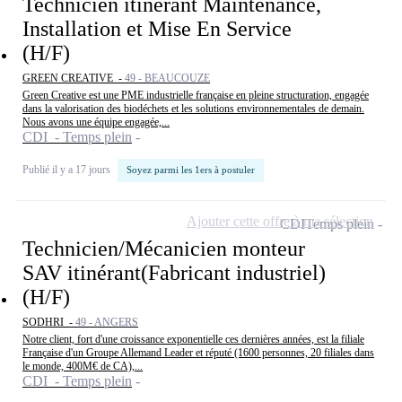
Technicien itinérant Maintenance,
Installation et Mise En Service
(H/F)
GREEN CREATIVE -
49 - BEAUCOUZE
Green Creative est une PME industrielle française en pleine structuration, engagée
dans la valorisation des biodéchets et les solutions environnementales de demain.
Nous avons une équipe engagée,...
CDI - Temps plein
Publié il y a 17 jours
Soyez parmi les 1ers à postuler
Ajouter cette offre à ma sélection
CDI
Temps plein
Technicien/Mécanicien monteur
SAV itinérant(Fabricant industriel)
(H/F)
SODHRI -
49 - ANGERS
Notre client, fort d'une croissance exponentielle ces dernières années, est la filiale
Française d'un Groupe Allemand Leader et réputé (1600 personnes, 20 filiales dans
le monde, 400M€ de CA),...
CDI - Temps plein