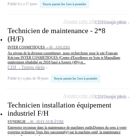
Publié il y a 17 jours
Soyez parmi les 1ers à postuler
Ajouter cette offre à ma sélection
CDI
Temps plein
Technicien de maintenance - 2*8
(H/F)
INTER COSMETIQUES -
49 - ANGERS
Au niveau de la division cosmétiques, nous recherchons pour le site Français
Kdc/one INTER COSMETIQUES (Centre d'Excellence en Soin et Maquillage
entièrement réhabilité en 2018 basé à Angers (49)) et...
CDI - Temps plein
Publié il y a plus de 30 jours
Soyez parmi les 1ers à postuler
Ajouter cette offre à ma sélection
CDI
Temps plein
Technicien installation équipement
industriel F/H
SYNERGIE -
49 - MAY-SUR-ÈVRE
Entreprise reconnue dans la maintenance de machines outilsDonnez du sens à votre
expertise technique Vous êtes passionné(e) par la machine-outil, la maintenance