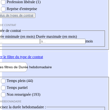
Profession libérale (1)
Reprise d'entreprise
plus
de types de contrat
 DE CONTRAT
ée de contrat
ée minimale (en mois)
Durée maximale (en mois)
mois
er
le filtre du type de contrat
les filtres de
Durée hebdo
madaire
 hebdomadaire
Temps plein (44)
Temps partiel
Non renseignée (193)
 HEBDOMADAIRE
cisez la durée hebdomadaire :