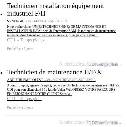
Technicien installation équipement
industriel F/H
SYNERGIE -
49 - MAUGES-SUR-LOIRE
Nous recherchons UN(E) TECHNICIEN(NE) DE MAINTENANCE ET
INSTALLATEUR H/FAu sein de l'entreprise SAM, le technicien de maintenance
intervient directement sur les sites industriels, principalement dans...
CDI - Temps plein
Publié il y a 3 jours
Ajouter cette offre à ma sélection
CDI
Temps plein
Technicien de maintenance H/F/X
ABOUTIR EMPLOI EST -
49 - MONTREVAULT-SUR-ÈVRE
Aboutir Emploi, agence d'emploi, recherche Un Technicien de maintenance - H/F en
CDI pour son client situé à 10 km de Vallet VALORISEZ VOTRE PARCOURS
EN REJOIGNANT NOTRE CLIENT Sous la...
CDI - Temps plein
Publié il y a 3 jours
Ajouter cette offre à ma sélection
CDI
Temps plein