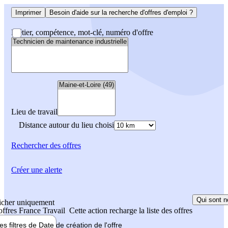
Imprimer
Besoin d'aide sur la recherche d'offres d'emploi ?
Métier, compétence, mot-clé, numéro d'offre
Lieu de travail
Distance autour du lieu choisi
Rechercher
des offres
Créer une alerte
Qui sont n
icher uniquement
 offres France Travail
Cette action recharge la liste des offres
les filtres de
Date de création
de l'offre