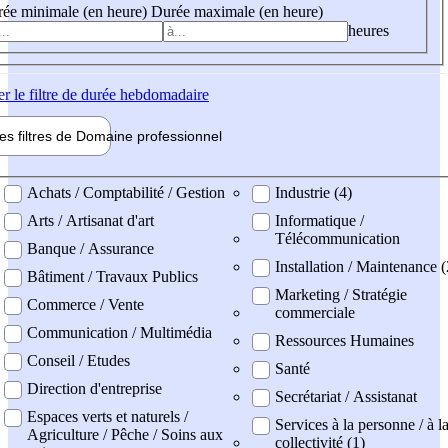
ée minimale (en heure)
Durée maximale (en heure)
heures
er
le filtre de durée hebdomadaire
les filtres de
Domaine pro
fessionnel
ne professionel
Achats / Comptabilité / Gestion
Industrie (4)
Arts / Artisanat d'art
Informatique /
Télécommunication
Banque / Assurance
Installation / Maintenance 
Bâtiment / Travaux Publics
Marketing / Stratégie
Commerce / Vente
commerciale
Communication / Multimédia
Ressources Humaines
Conseil / Etudes
Santé
Direction d'entreprise
Secrétariat / Assistanat
Espaces verts et naturels /
Services à la personne / à l
Agriculture / Pêche / Soins aux
collectivité (1)