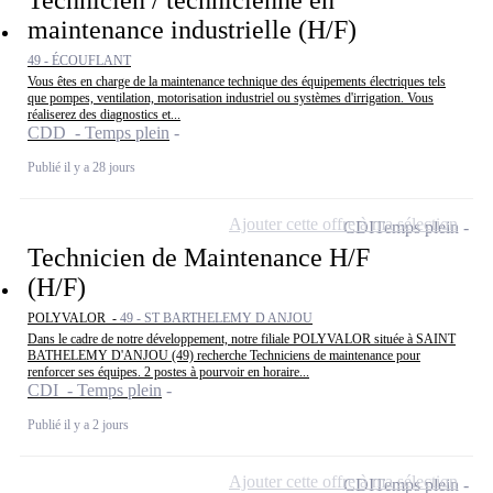
maintenance industrielle (H/F)
49 - ÉCOUFLANT
Vous êtes en charge de la maintenance technique des équipements électriques tels
que pompes, ventilation, motorisation industriel ou systèmes d'irrigation. Vous
réaliserez des diagnostics et...
CDD - Temps plein
Publié il y a 28 jours
Ajouter cette offre à ma sélection
CDI
Temps plein
Technicien de Maintenance H/F
(H/F)
POLYVALOR -
49 - ST BARTHELEMY D ANJOU
Dans le cadre de notre développement, notre filiale POLYVALOR située à SAINT
BATHELEMY D'ANJOU (49) recherche Techniciens de maintenance pour
renforcer ses équipes. 2 postes à pourvoir en horaire...
CDI - Temps plein
Publié il y a 2 jours
Ajouter cette offre à ma sélection
CDI
Temps plein