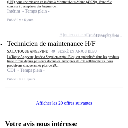
(H/F) pour une mission en intérim à Montreuil-sur-Maine (49220). Votre rôle
consiste à : remplacer des bagues de...
Intérim - Temps plein
Publié il y a 6 jours
Ajouter cette offre à ma sélection
CDI
Temps plein
Technicien de maintenance H/F
SA LA TOQUE ANGEVINE -
49 - SEGRÉ-EN-ANJOU BLEU
La Toque Angevine, basée à Segré-en-Anjou Bleu, est spécialisée dans les produits
traiteur frais depuis plusieurs décennies. Avec près de 750 collaborateurs, nous
produisons chaque année plus de 29...
CDI - Temps plein
Publié il y a 10 jours
Afficher les 20 offres suivantes
Votre avis nous intéresse