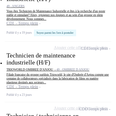
49 - ANGERS
Vous êtes Technicien de Maintenance Industrielle et êtes à la recherche d'un poste
stable et stimulant? Alors, rejoignez nos équipes et au sein d'un groupe en plein
développement. Nous sommes...
CDI - Temps plein
Publié il y a 19 jours
Soyez parmi les 1ers à postuler
Ajouter cette offre à ma sélection
CDI
Temps plein
Technicien de maintenance
industrielle (H/F)
TRIOWORLD OMBREE D'ANJOU -
49 - OMBREE D ANJOU
Filiale française du groupe suédois Trioworld, le site d'Ombrée d'Anjou compte une
centaine de collaborateurs spécialisés dans la fabrication de films en matière
plastique destinés aux secteurs...
CDI - Temps plein
Publié il y a 23 jours
Ajouter cette offre à ma sélection
CDD
Temps plein
Technicien / technicienne en