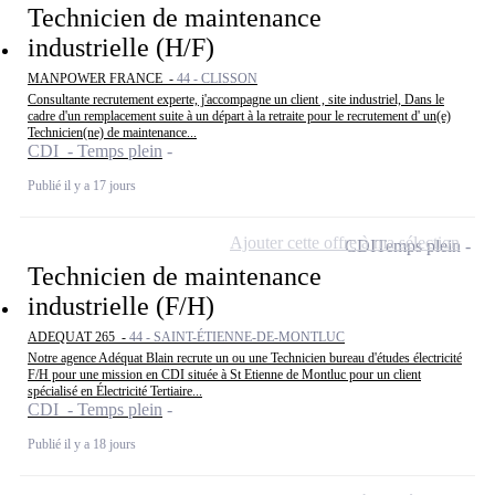
Technicien de maintenance
industrielle (H/F)
MANPOWER FRANCE -
44 - CLISSON
Consultante recrutement experte, j'accompagne un client , site industriel, Dans le
cadre d'un remplacement suite à un départ à la retraite pour le recrutement d' un(e)
Technicien(ne) de maintenance...
CDI - Temps plein
Publié il y a 17 jours
Ajouter cette offre à ma sélection
CDI
Temps plein
Technicien de maintenance
industrielle (F/H)
ADEQUAT 265 -
44 - SAINT-ÉTIENNE-DE-MONTLUC
Notre agence Adéquat Blain recrute un ou une Technicien bureau d'études électricité
F/H pour une mission en CDI située à St Etienne de Montluc pour un client
spécialisé en Électricité Tertiaire...
CDI - Temps plein
Publié il y a 18 jours