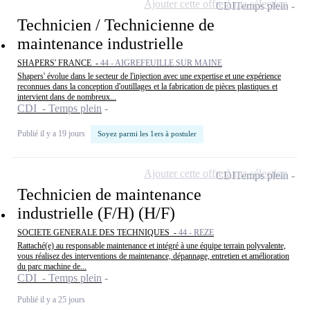
Ajouter cette offre à ma sélection
CDI
Temps plein
Technicien / Technicienne de
maintenance industrielle
SHAPERS' FRANCE -
44 - AIGREFEUILLE SUR MAINE
Shapers' évolue dans le secteur de l'injection avec une expertise et une expérience
reconnues dans la conception d'outillages et la fabrication de pièces plastiques et
intervient dans de nombreux...
CDI - Temps plein
Publié il y a 19 jours
Soyez parmi les 1ers à postuler
Ajouter cette offre à ma sélection
CDI
Temps plein
Technicien de maintenance
industrielle (F/H) (H/F)
SOCIETE GENERALE DES TECHNIQUES -
44 - REZE
Rattaché(e) au responsable maintenance et intégré à une équipe terrain polyvalente,
vous réalisez des interventions de maintenance, dépannage, entretien et amélioration
du parc machine de...
CDI - Temps plein
Publié il y a 25 jours