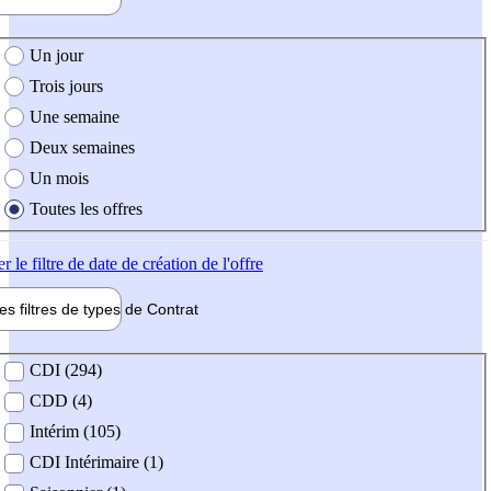
e création de l'offre
Un jour
Trois jours
Une semaine
Deux semaines
Un mois
Toutes les offres
er
le filtre de date de création de l'offre
les filtres de types de
Contrat
de contrat
CDI (294)
CDD (4)
Intérim (105)
CDI Intérimaire (1)