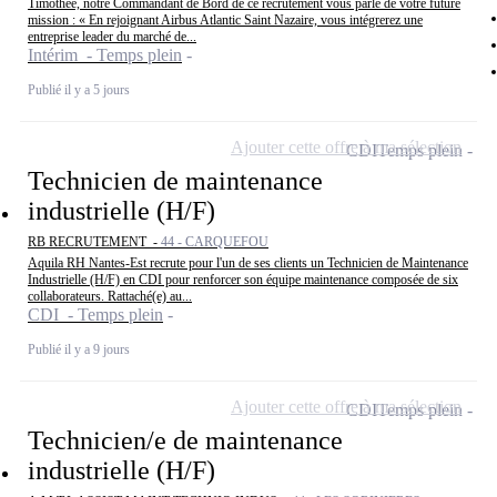
Timothée, notre Commandant de Bord de ce recrutement vous parle de votre future
mission : « En rejoignant Airbus Atlantic Saint Nazaire, vous intégrerez une
entreprise leader du marché de...
Intérim - Temps plein
Publié il y a 5 jours
Ajouter cette offre à ma sélection
CDI
Temps plein
Technicien de maintenance
industrielle (H/F)
RB RECRUTEMENT -
44 - CARQUEFOU
Aquila RH Nantes-Est recrute pour l'un de ses clients un Technicien de Maintenance
Industrielle (H/F) en CDI pour renforcer son équipe maintenance composée de six
collaborateurs. Rattaché(e) au...
CDI - Temps plein
Publié il y a 9 jours
Ajouter cette offre à ma sélection
CDI
Temps plein
Technicien/e de maintenance
industrielle (H/F)