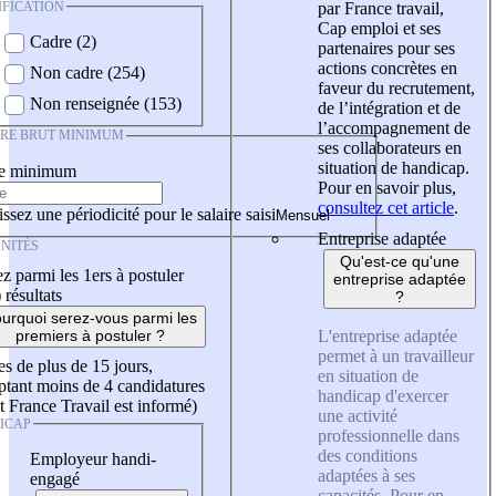
IFICATION
par France travail,
Cap emploi et ses
Cadre (2)
partenaires pour ses
actions concrètes en
Non cadre (254)
faveur du recrutement,
Non renseignée (153)
de l’intégration et de
l’accompagnement de
IRE BRUT MINIMUM
ses collaborateurs en
situation de handicap.
re minimum
Pour en savoir plus,
consultez cet article
.
ssez une périodicité pour le salaire saisi
Entreprise adaptée
NITÉS
Qu'est-ce qu'une
z parmi les 1ers à postuler
entreprise adaptée
)
résultats
?
urquoi serez-vous parmi les
L'entreprise adaptée
premiers à postuler ?
permet à un travailleur
es de plus de 15 jours,
en situation de
tant moins de 4 candidatures
handicap d'exercer
t France Travail est informé)
une activité
ICAP
professionnelle dans
des conditions
Employeur handi-
adaptées à ses
engagé
capacités. Pour en