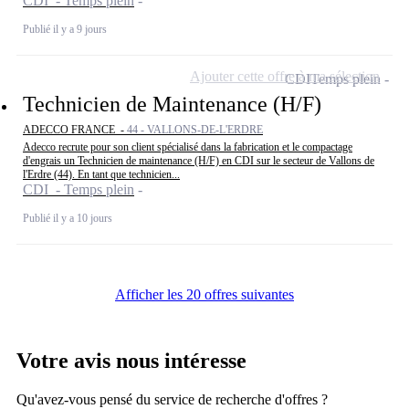
CDI - Temps plein
Publié il y a 9 jours
Ajouter cette offre à ma sélection
CDI
Temps plein
Technicien de Maintenance (H/F)
ADECCO FRANCE -
44 - VALLONS-DE-L'ERDRE
Adecco recrute pour son client spécialisé dans la fabrication et le compactage
d'engrais un Technicien de maintenance (H/F) en CDI sur le secteur de Vallons de
l'Erdre (44). En tant que technicien...
CDI - Temps plein
Publié il y a 10 jours
Afficher les 20 offres suivantes
Votre avis nous intéresse
Qu'avez-vous pensé du service de recherche d'offres ?