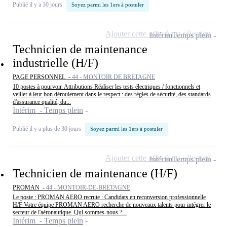
Publié il y a 30 jours
Soyez parmi les 1ers à postuler
Ajouter cette offre à ma sélection
Intérim
Temps plein
Technicien de maintenance
industrielle (H/F)
PAGE PERSONNEL -
44 - MONTOIR DE BRETAGNE
10 postes à pourvoir. Attributions Réaliser les tests électriques / fonctionnels et
veiller à leur bon déroulement dans le respect : des règles de sécurité, des standards
d'assurance qualité, du...
Intérim - Temps plein
Publié il y a plus de 30 jours
Soyez parmi les 1ers à postuler
Ajouter cette offre à ma sélection
Intérim
Temps plein
Technicien de maintenance (H/F)
PROMAN -
44 - MONTOIR-DE-BRETAGNE
Le poste : PROMAN AERO recrute : Candidats en reconversion professionnelle
H/F Votre équipe PROMAN AERO recherche de nouveaux talents pour intégrer le
secteur de l'aéronautique. Qui sommes-nous ?...
Intérim - Temps plein