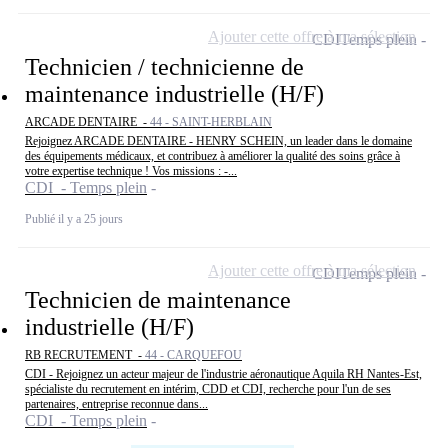
Ajouter cette offre à ma sélection
CDI
Temps plein
Technicien / technicienne de
maintenance industrielle (H/F)
ARCADE DENTAIRE -
44 - SAINT-HERBLAIN
Rejoignez ARCADE DENTAIRE - HENRY SCHEIN, un leader dans le domaine
des équipements médicaux, et contribuez à améliorer la qualité des soins grâce à
votre expertise technique ! Vos missions : -...
CDI - Temps plein
Publié il y a 25 jours
Ajouter cette offre à ma sélection
CDI
Temps plein
Technicien de maintenance
industrielle (H/F)
RB RECRUTEMENT -
44 - CARQUEFOU
CDI - Rejoignez un acteur majeur de l'industrie aéronautique Aquila RH Nantes-Est,
spécialiste du recrutement en intérim, CDD et CDI, recherche pour l'un de ses
partenaires, entreprise reconnue dans...
CDI - Temps plein