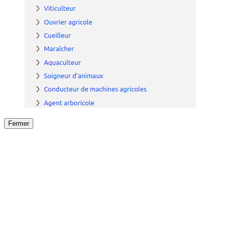
Fermer
Fermer
le détail de l'offre
/
Offre
sur
Offre précéden