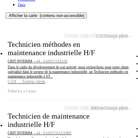
Date
Afficher la carte
(contenu non-accessible)
Ajouter cette offre à ma sélection
CDI
Temps plein
Technicien méthodes en
maintenance industrielle H/F
CRIT INTERIM -
44 - SAINT-VIAUD
Dans le cadre du développement de son activité, nous recherchons pour notre client,
spécialisé dans le secteur de la maintenance industrielle, un Technicien méthodes en
maintenance industrielle à ST...
CDI - Temps plein
Publié il y a 5 jours
Ajouter cette offre à ma sélection
Intérim
Temps plein
Technicien de maintenance
industrielle H/F
CRIT INTERIM -
44 - SAINT-NAZAIRE