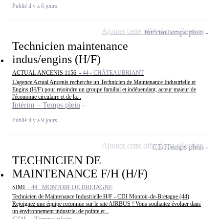
Publié il y a 6 jours
Ajouter cette offre à ma sélection
Intérim
Temps plein
Technicien maintenance
indus/engins (H/F)
ACTUAL ANCENIS 1156 -
44 - CHÂTEAUBRIANT
L'agence Actual Ancenis recherche un Technicien de Maintenance Industrielle et
Engins (H/F) pour rejoindre un groupe familial et indépendant, acteur majeur de
l'économie circulaire et de la...
Intérim - Temps plein
Publié il y a 9 jours
Ajouter cette offre à ma sélection
CDI
Temps plein
TECHNICIEN DE
MAINTENANCE F/H (H/F)
SIMI -
44 - MONTOIR-DE-BRETAGNE
Technicien de Maintenance Industrielle H/F - CDI Montoir-de-Bretagne (44)
Rejoignez une équipe reconnue sur le site AIRBUS ! Vous souhaitez évoluer dans
un environnement industriel de pointe et...