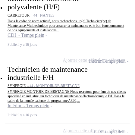
polyvalente (H/F)
CARREFOUR -
44 - NANTES
Dans le cadre de notre activité, nous recherchons un(e) Technicien(ne) de
Maintenance Multitechnique pour assurer la maintenance et le bon fonctionnement
de nos équipements et installations...
CDI - Temps plein
Publié il y a 16 jours
Ajouter cette offre à ma sélection
Intérim
Temps plein
Technicien de maintenance
industrielle F/H
SYNERGIE -
44 - MONTOIR-DE-BRETAGNE
SYNERGIE MONTOIR DE BRETAGNE Nous recrutons pour l'un de nos clients
spécialisé en industrie, un technicien de maintenance électromécanique F/HDans le
cadre de la montée cadence du programme A320,...
Intérim - Temps plein
Publié il y a 16 jours
Ajouter cette offre à ma sélection
CDI
Temps plein