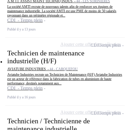
A.M.T.I. ASSIST MAINT TECHNIQ INDUS -
44 - LES SORINIERES
La société AMTI recrute de nouveaux talents afin de renforcer ses équipes de
maintenance industrielle. La société AMTI est une PME de moins de 50 salariés
rayonnant dans un périmètre régionale et...
CDI - Temps plein
Publié il y a 13 jours
Ajouter cette offre à ma sélection
CDI
Temps plein
Technicien de maintenance
industrielle (H/F)
AVIATUBE INDUSTRIES -
44 - CARQUEFOU
Aviatube Industries recrute un Technicien de Maintenance (H/F) Aviatube Industries
est un acteur de référence dans la fabrication de tubes en aluminium de haute
performance, destinés notamment aux...
CDI - Temps plein
Publié il y a 16 jours
Ajouter cette offre à ma sélection
CDI
Temps plein
Technicien / Technicienne de
maintenance industrielle