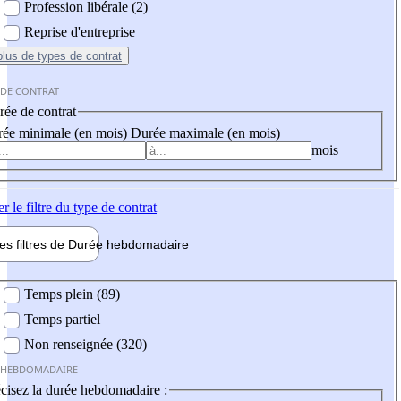
Profession libérale (2)
Reprise d'entreprise
plus
de types de contrat
 DE CONTRAT
ée de contrat
ée minimale (en mois)
Durée maximale (en mois)
mois
er
le filtre du type de contrat
les filtres de
Durée hebdo
madaire
 hebdomadaire
Temps plein (89)
Temps partiel
Non renseignée (320)
 HEBDOMADAIRE
cisez la durée hebdomadaire :