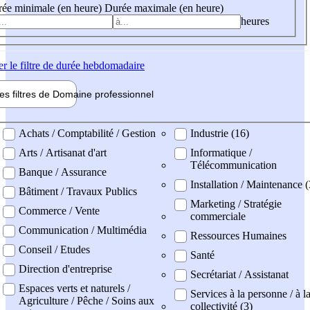
ée minimale (en heure)
Durée maximale (en heure)
heures
er
le filtre de durée hebdomadaire
les filtres de
Domaine pro
fessionnel
ne professionel
Achats / Comptabilité / Gestion
Industrie (16)
Arts / Artisanat d'art
Informatique /
Télécommunication
Banque / Assurance
Installation / Maintenance 
Bâtiment / Travaux Publics
Marketing / Stratégie
Commerce / Vente
commerciale
Communication / Multimédia
Ressources Humaines
Conseil / Etudes
Santé
Direction d'entreprise
Secrétariat / Assistanat
Espaces verts et naturels /
Services à la personne / à l
Agriculture / Pêche / Soins aux
collectivité (3)