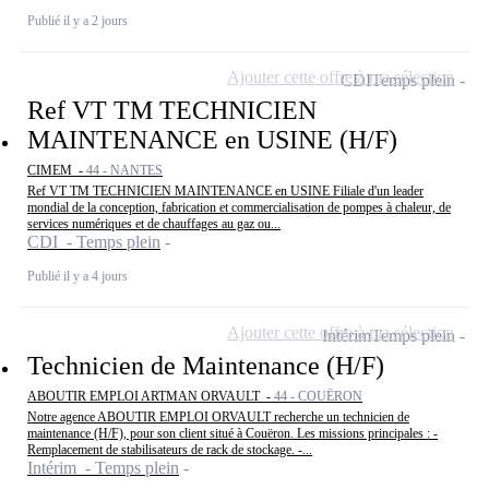
Publié il y a 2 jours
Ajouter cette offre à ma sélection
CDI
Temps plein
Ref VT TM TECHNICIEN
MAINTENANCE en USINE (H/F)
CIMEM -
44 - NANTES
Ref VT TM TECHNICIEN MAINTENANCE en USINE Filiale d'un leader
mondial de la conception, fabrication et commercialisation de pompes à chaleur, de
services numériques et de chauffages au gaz ou...
CDI - Temps plein
Publié il y a 4 jours
Ajouter cette offre à ma sélection
Intérim
Temps plein
Technicien de Maintenance (H/F)
ABOUTIR EMPLOI ARTMAN ORVAULT -
44 - COUËRON
Notre agence ABOUTIR EMPLOI ORVAULT recherche un technicien de
maintenance (H/F), pour son client situé à Couëron. Les missions principales : -
Remplacement de stabilisateurs de rack de stockage. -...
Intérim - Temps plein