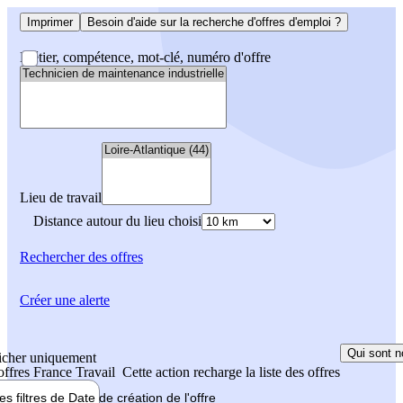
Imprimer
Besoin d'aide sur la recherche d'offres d'emploi ?
Métier, compétence, mot-clé, numéro d'offre
Lieu de travail
Distance autour du lieu choisi
Rechercher
des offres
Créer une alerte
Qui sont n
icher uniquement
 offres France Travail
Cette action recharge la liste des offres
les filtres de
Date de création
de l'offre