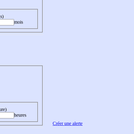
s)
mois
ure)
heures
Créer une alerte