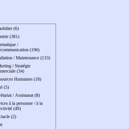
bilier (6)
strie (381)
rmatique /
écommunication (196)
allation / Maintenance (133)
eting / Stratégie
merciale (34)
sources Humaines (18)
é (5)
étariat / Assistanat (8)
ices à la personne / à la
ectivité (49)
tacle (2)
rt