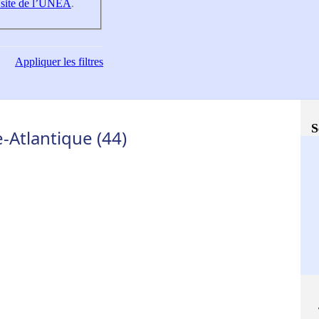
 site de l’UNEA
.
Appliquer
les filtres
S
-Atlantique (44)