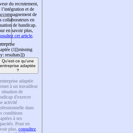
veur du recrutement,
 l’intégration et de
’accompagnement de
s collaborateurs en
tuation de handicap.
ur en savoir plus,
nsultez cet article
.
treprise
aptée (1
[[missing
y: resultats]]
)
Qu'est-ce qu'une
entreprise adaptée
?
entreprise adaptée
rmet à un travailleur
 situation de
ndicap d'exercer
e activité
ofessionnelle dans
s conditions
aptées à ses
pacités. Pour en
voir plus,
consultez