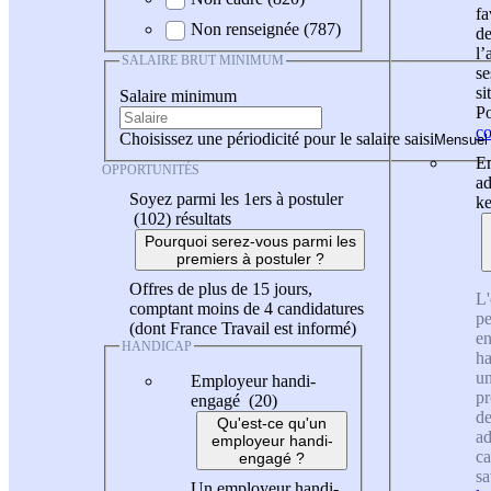
fa
Non renseignée (787)
de
l
SALAIRE BRUT MINIMUM
se
si
Salaire minimum
Po
co
Choisissez une périodicité pour le salaire saisi
En
OPPORTUNITÉS
ad
Soyez parmi les 1ers à postuler
ke
(102)
résultats
Pourquoi serez-vous parmi les
premiers à postuler ?
Offres de plus de 15 jours,
L'
comptant moins de 4 candidatures
pe
(dont France Travail est informé)
en
HANDICAP
ha
un
Employeur handi-
pr
engagé (20)
de
Qu'est-ce qu'un
ad
employeur handi-
ca
engagé ?
sa
Un employeur handi-