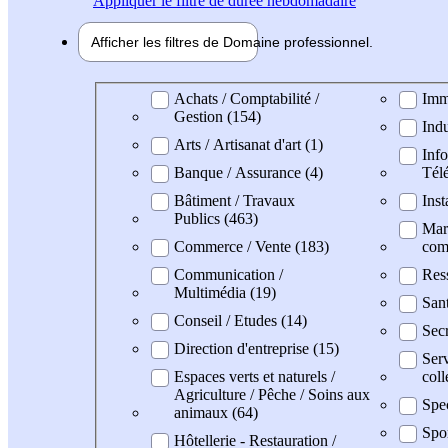
Appliquer
le filtre de durée hebdomadaire
Afficher les filtres de
Domaine pro
fessionnel
Domaine professionel
Achats / Comptabilité /
Immo
Gestion (154)
Indu
Arts / Artisanat d'art (1)
Info
Banque / Assurance (4)
Tél
Bâtiment / Travaux
Inst
Publics (463)
Mark
Commerce / Vente (183)
com
Communication /
Res
Multimédia (19)
Sant
Conseil / Etudes (14)
Secr
Direction d'entreprise (15)
Serv
Espaces verts et naturels /
coll
Agriculture / Pêche / Soins aux
Spec
animaux (64)
Spo
Hôtellerie - Restauration /