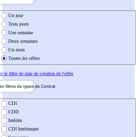
e création de l'offre
Un jour
Trois jours
Une semaine
Deux semaines
Un mois
Toutes les offres
er
le filtre de date de création de l'offre
les filtres de types de
Contrat
de contrat
CDI
CDD
Intérim
CDI Intérimaire