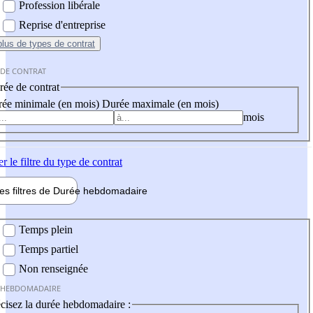
Profession libérale
Reprise d'entreprise
plus
de types de contrat
 DE CONTRAT
ée de contrat
ée minimale (en mois)
Durée maximale (en mois)
mois
er
le filtre du type de contrat
les filtres de
Durée hebdo
madaire
 hebdomadaire
Temps plein
Temps partiel
Non renseignée
 HEBDOMADAIRE
cisez la durée hebdomadaire :