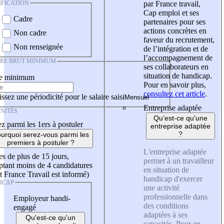
IFICATION
par France travail,
Cap emploi et ses
Cadre
partenaires pour ses
actions concrètes en
Non cadre
faveur du recrutement,
Non renseignée
de l’intégration et de
l’accompagnement de
IRE BRUT MINIMUM
ses collaborateurs en
situation de handicap.
re minimum
Pour en savoir plus,
consultez cet article
.
ssez une périodicité pour le salaire saisi
Entreprise adaptée
NITÉS
Qu'est-ce qu'une
z parmi les 1ers à postuler
entreprise adaptée
?
urquoi serez-vous parmi les
premiers à postuler ?
L'entreprise adaptée
es de plus de 15 jours,
permet à un travailleur
tant moins de 4 candidatures
en situation de
t France Travail est informé)
handicap d'exercer
ICAP
une activité
professionnelle dans
Employeur handi-
des conditions
engagé
adaptées à ses
Qu'est-ce qu'un
capacités. Pour en