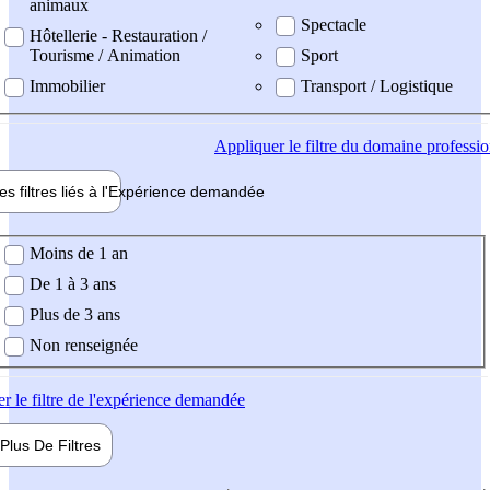
animaux
Spectacle
Hôtellerie - Restauration /
Tourisme / Animation
Sport
Immobilier
Transport / Logistique
Appliquer
le filtre du domaine professi
es filtres liés à l'
Expérience
demandée
ience demandée
Moins de 1 an
De 1 à 3 ans
Plus de 3 ans
Non renseignée
er
le filtre de l'expérience demandée
Plus De
Filtres