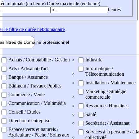
ée minimale (en heure)
Durée maximale (en heure)
heures
er
le filtre de durée hebdomadaire
les filtres de
Domaine pro
fessionnel
ne professionel
Achats / Comptabilité / Gestion
Industrie
Arts / Artisanat d'art
Informatique /
Télécommunication
Banque / Assurance
Installation / Maintenance
Bâtiment / Travaux Publics
Marketing / Stratégie
Commerce / Vente
commerciale
Communication / Multimédia
Ressources Humaines
Conseil / Etudes
Santé
Direction d'entreprise
Secrétariat / Assistanat
Espaces verts et naturels /
Services à la personne / à l
Agriculture / Pêche / Soins aux
collectivité