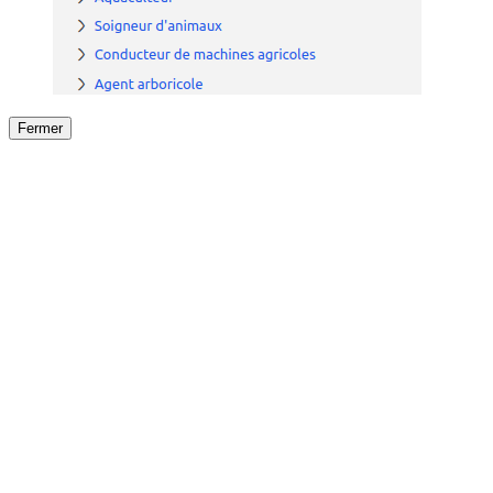
Fermer
Fermer
le détail de l'offre
/
Offre
sur
Offre précéden