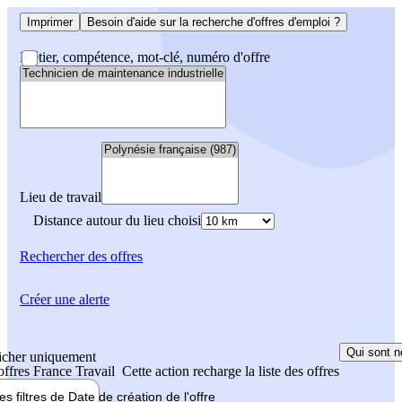
Imprimer
Besoin d'aide sur la recherche d'offres d'emploi ?
Métier, compétence, mot-clé, numéro d'offre
Lieu de travail
Distance autour du lieu choisi
Rechercher
des offres
Créer une alerte
Qui sont n
icher uniquement
 offres France Travail
Cette action recharge la liste des offres
les filtres de
Date de création
de l'offre