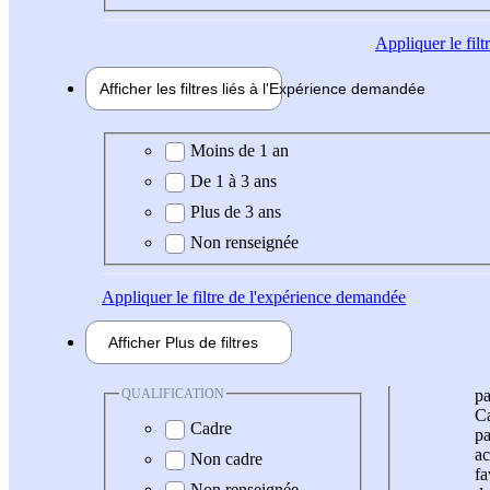
Appliquer
le fil
Afficher les filtres liés à l'
Expérience
demandée
Expérience demandée
Moins de 1 an
De 1 à 3 ans
Plus de 3 ans
Non renseignée
Appliquer
le filtre de l'expérience demandée
Afficher
Plus de
filtres
QUALIFICATION
pa
Ca
Cadre
pa
ac
Non cadre
fa
Non renseignée