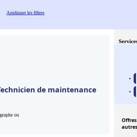
Appliquer
les filtres
Service
 Technicien de maintenance
hographe ou
Offres
autre