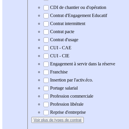
CDI de chantier ou d'opération
Contrat d'Engagement Educatif
Contrat intermittent
Contrat pacte
Contrat d'usage
CUI - CAE
CUI - CIE
Engagement à servir dans la réserve
Franchise
Insertion par l'activ.éco.
Portage salarial
Profession commerciale
Profession libérale
Reprise d'entreprise
Voir plus
de types de contrat