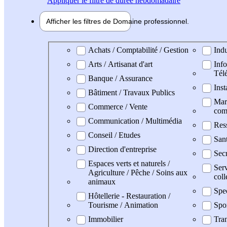
Appliquer
le filtre de durée hebdomadaire
Afficher les filtres de
Domaine pro
fessionnel
Domaine professionel
Achats / Comptabilité / Gestion
Indu
Arts / Artisanat d'art
Info
Tél
Banque / Assurance
Inst
Bâtiment / Travaux Publics
Mark
Commerce / Vente
com
Communication / Multimédia
Res
Conseil / Etudes
San
Direction d'entreprise
Secr
Espaces verts et naturels /
Serv
Agriculture / Pêche / Soins aux
coll
animaux
Spe
Hôtellerie - Restauration /
Tourisme / Animation
Spo
Immobilier
Tran