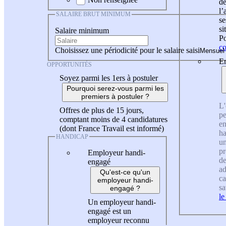
de
l
SALAIRE BRUT MINIMUM
se
si
Salaire minimum
Po
co
Choisissez une périodicité pour le salaire saisi
En
OPPORTUNITÉS
Soyez parmi les 1ers à postuler
Pourquoi serez-vous parmi les
premiers à postuler ?
L'
Offres de plus de 15 jours,
pe
comptant moins de 4 candidatures
en
(dont France Travail est informé)
ha
HANDICAP
un
pr
Employeur handi-
de
engagé
ad
Qu'est-ce qu'un
ca
employeur handi-
sa
engagé ?
le
Un employeur handi-
engagé est un
employeur reconnu