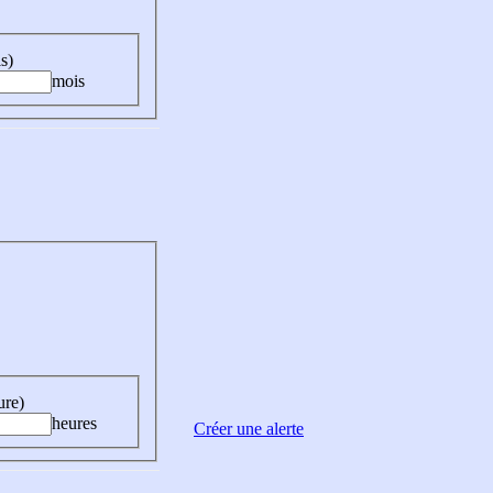
s)
mois
ure)
heures
Créer une alerte