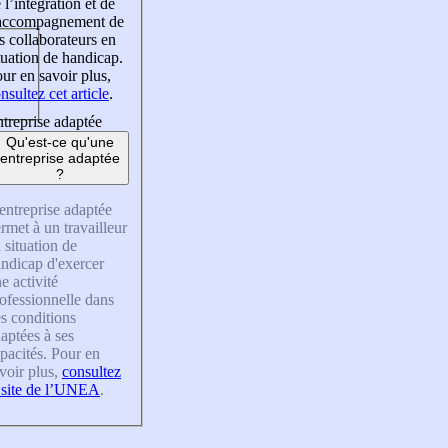
 l’intégration et de
’accompagnement de
s collaborateurs en
tuation de handicap.
ur en savoir plus,
nsultez cet article
.
treprise adaptée
Qu'est-ce qu'une
entreprise adaptée
?
entreprise adaptée
rmet à un travailleur
 situation de
ndicap d'exercer
e activité
ofessionnelle dans
s conditions
aptées à ses
pacités. Pour en
voir plus,
consultez
 site de l’UNEA
.