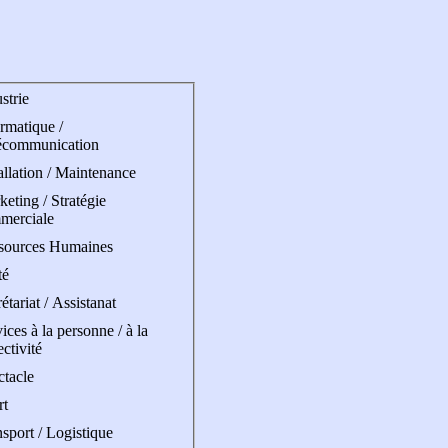
strie
rmatique /
écommunication
allation / Maintenance
eting / Stratégie
merciale
sources Humaines
té
étariat / Assistanat
ices à la personne / à la
ectivité
ctacle
rt
sport / Logistique