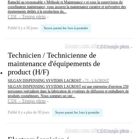
Rattaché au responsable « Méthode et Maintenance » et sous la supervision du
coordinateur maintenance, vous assurez la maintenance curative et préventive des
équipements dédiés à la production du...
CDI - Temps plein
Publié il y a 30 jours
Soyez parmi les 1ers à postuler
Ajouter cette offre à ma sélection
CDI
Temps plein
Technicien / Technicienne de
maintenance d'équipements de
product (H/F)
SILGAN DISPENSING SYSTEMS LACROST -
71 - LACROST
SILGAN DISPENSING SYSTEMS LACROST est une entreprise d'environ 250
personnes spécialisée dans la fabrication de systèmes de diffusion et emballages de
produits cosmétiques. Nous sommes un site...
CDI - Temps plein
Publié il y a plus de 30 jours
Soyez parmi les 1ers à postuler
Ajouter cette offre à ma sélection
CDI
Temps plein