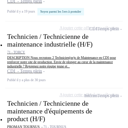
CDI - Temps plein
Publié il y a 19 jours
Soyez parmi les 1ers à postuler
Ajouter cette offre à ma sélection
CDI
Temps plein
Technicien / Technicienne de
maintenance industrielle (H/F)
71 - TORCY
DESCRIPTION Nous recrutons 2 Technicien(ne)s de Maintenance en CDI pour
renforcer notre site de production. Envie de plonger au cœur de la maintenance
industrielle ? Rejoignez notre équipe jeune et...
CDI - Temps plein
Publié il y a plus de 30 jours
Ajouter cette offre à ma sélection
Intérim
Temps plein
Technicien / Technicienne de
maintenance d'équipements de
product (H/F)
PROMAN TOURNUS -
71 - TOURNUS