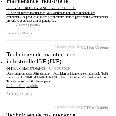
maintenance industrielle
BERRY SUPERFOS LA GENETE -
71 - LA GENETE
Au sein du service maintenance, vous assurez le bon fonctionnement des
équipements de production et des périphériques, tout en participant à la maintenance
préventive et curative afin de garantir la...
CDI - Temps plein
Publié il y a 10 jours
Ajouter cette offre à ma sélection
CDI
Temps plein
Technicien de maintenance
industrielle H/F (H/F)
OPTIMUM MAINTENANCE -
71 - GOURDON
Description du poste Offre d'emploi : Technicien de Maintenance Industrielle (H/F)
Entreprise : OPTIMUM MAINTENANCE Lieu : Gourdon (71) - Saône-et-Loire
Type de contrat : CDI / Temps plein...
CDI - Temps plein
Publié il y a 11 jours
Ajouter cette offre à ma sélection
CDI
Temps plein
Technicien de maintenance