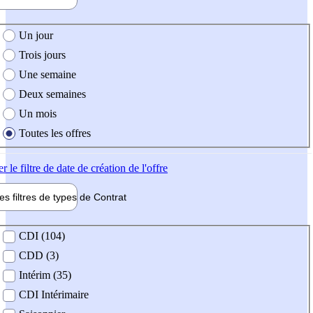
e création de l'offre
Un jour
Trois jours
Une semaine
Deux semaines
Un mois
Toutes les offres
er
le filtre de date de création de l'offre
les filtres de types de
Contrat
de contrat
CDI (104)
CDD (3)
Intérim (35)
CDI Intérimaire