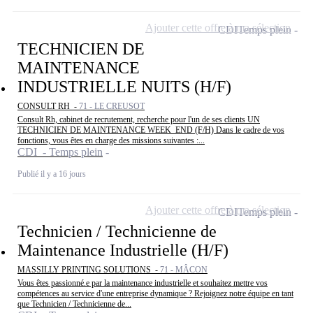
Ajouter cette offre à ma sélection
CDI
Temps plein
TECHNICIEN DE
MAINTENANCE
INDUSTRIELLE NUITS (H/F)
CONSULT RH -
71 - LE CREUSOT
Consult Rh, cabinet de recrutement, recherche pour l'un de ses clients UN
TECHNICIEN DE MAINTENANCE WEEK_END (F/H) Dans le cadre de vos
fonctions, vous êtes en charge des missions suivantes :...
CDI - Temps plein
Publié il y a 16 jours
Ajouter cette offre à ma sélection
CDI
Temps plein
Technicien / Technicienne de
Maintenance Industrielle (H/F)
MASSILLY PRINTING SOLUTIONS -
71 - MÂCON
Vous êtes passionné.e par la maintenance industrielle et souhaitez mettre vos
compétences au service d'une entreprise dynamique ? Rejoignez notre équipe en tant
que Technicien / Technicienne de...