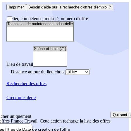
Imprimer
Besoin d'aide sur la recherche d'offres d'emploi ?
Métier, compétence, mot-clé, numéro d'offre
Lieu de travail
Distance autour du lieu choisi
Rechercher
des offres
Créer une alerte
Qui sont n
icher uniquement
 offres France Travail
Cette action recharge la liste des offres
les filtres de
Date de création
de l'offre