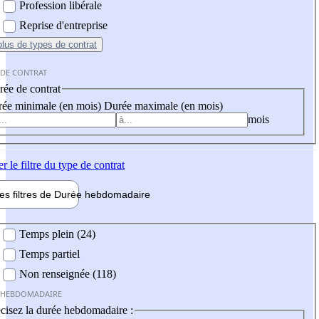
Profession libérale
Reprise d'entreprise
plus
de types de contrat
 DE CONTRAT
ée de contrat
ée minimale (en mois)
Durée maximale (en mois)
mois
er
le filtre du type de contrat
les filtres de
Durée hebdo
madaire
 hebdomadaire
Temps plein (24)
Temps partiel
Non renseignée (118)
 HEBDOMADAIRE
cisez la durée hebdomadaire :