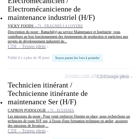
Electromécanicien /
Electromécanicienne de
maintenance industriel (H/F)
VICKY FOODS -
71 - FRAGNES LA LOYERE
Description du poste : Rattaché(e) au service Maintenance et Ingénierie, vous
contribuez au bon fonctionnement des équipements de production et participez aux
projets de développement industriel du...
CDI - Temps plein
Publié il y a plus de 30 jours
Soyez parmi les 1ers à postuler
Ajouter cette offre à ma sélection
CDI
Temps plein
Technicien itinérant /
Technicienne itinérante de
maintenance Ser (H/F)
CAPRON PODOLOGIE -
71 - ECUISSES
Les missions du poste : Pour venir renforcer l'équipe en place, nous recherchons un
technicien de route H/F qui, à l'issue d'une formation technique en atelier, assurera
des missions de livraison,...
CDI - Temps plein