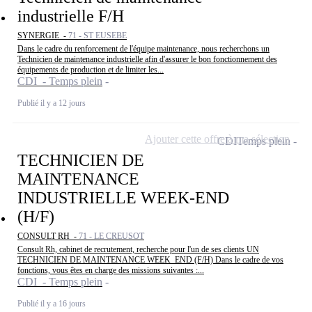
industrielle F/H
SYNERGIE -
71 - ST EUSEBE
Dans le cadre du renforcement de l'équipe maintenance, nous recherchons un
Technicien de maintenance industrielle afin d'assurer le bon fonctionnement des
équipements de production et de limiter les...
CDI - Temps plein
Publié il y a 12 jours
Ajouter cette offre à ma sélection
CDI
Temps plein
TECHNICIEN DE
MAINTENANCE
INDUSTRIELLE WEEK-END
(H/F)
CONSULT RH -
71 - LE CREUSOT
Consult Rh, cabinet de recrutement, recherche pour l'un de ses clients UN
TECHNICIEN DE MAINTENANCE WEEK_END (F/H) Dans le cadre de vos
fonctions, vous êtes en charge des missions suivantes :...
CDI - Temps plein
Publié il y a 16 jours