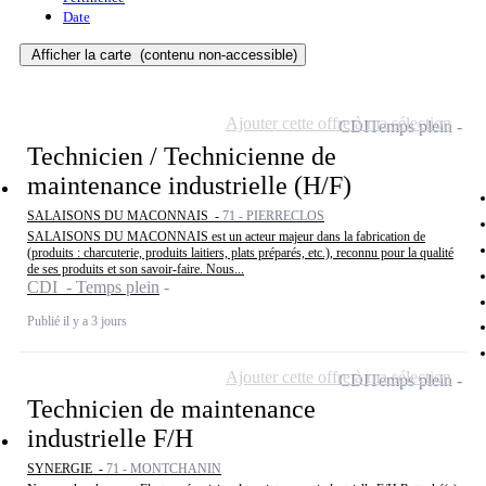
Date
Afficher la carte
(contenu non-accessible)
Ajouter cette offre à ma sélection
CDI
Temps plein
Technicien / Technicienne de
maintenance industrielle (H/F)
SALAISONS DU MACONNAIS -
71 - PIERRECLOS
SALAISONS DU MACONNAIS est un acteur majeur dans la fabrication de
(produits : charcuterie, produits laitiers, plats préparés, etc.), reconnu pour la qualité
de ses produits et son savoir-faire. Nous...
CDI - Temps plein
Publié il y a 3 jours
Ajouter cette offre à ma sélection
CDI
Temps plein
Technicien de maintenance
industrielle F/H
SYNERGIE -
71 - MONTCHANIN