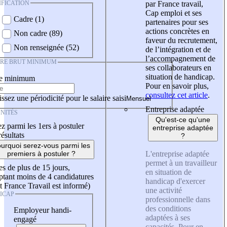
IFICATION
par France travail,
Cap emploi et ses
Cadre (1)
partenaires pour ses
actions concrètes en
Non cadre (89)
faveur du recrutement,
Non renseignée (52)
de l’intégration et de
l’accompagnement de
IRE BRUT MINIMUM
ses collaborateurs en
situation de handicap.
re minimum
Pour en savoir plus,
consultez cet article
.
ssez une périodicité pour le salaire saisi
Entreprise adaptée
NITÉS
Qu'est-ce qu'une
z parmi les 1ers à postuler
entreprise adaptée
résultats
?
urquoi serez-vous parmi les
L'entreprise adaptée
premiers à postuler ?
permet à un travailleur
es de plus de 15 jours,
en situation de
tant moins de 4 candidatures
handicap d'exercer
t France Travail est informé)
une activité
ICAP
professionnelle dans
des conditions
Employeur handi-
adaptées à ses
engagé
capacités. Pour en