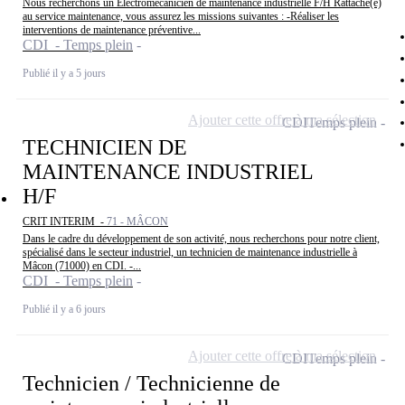
Nous recherchons un Electromécanicien de maintenance industrielle F/H Rattaché(e)
au service maintenance, vous assurez les missions suivantes : -Réaliser les
interventions de maintenance préventive...
CDI - Temps plein
Publié il y a 5 jours
Ajouter cette offre à ma sélection
CDI
Temps plein
TECHNICIEN DE
MAINTENANCE INDUSTRIEL
H/F
CRIT INTERIM -
71 - MÂCON
Dans le cadre du développement de son activité, nous recherchons pour notre client,
spécialisé dans le secteur industriel, un technicien de maintenance industrielle à
Mâcon (71000) en CDI. -...
CDI - Temps plein
Publié il y a 6 jours
Ajouter cette offre à ma sélection
CDI
Temps plein
Technicien / Technicienne de