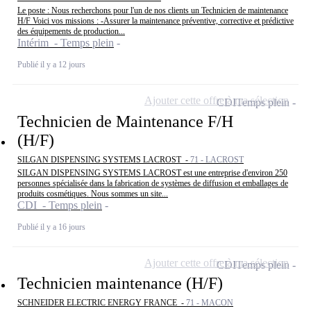
Le poste : Nous recherchons pour l'un de nos clients un Technicien de maintenance
H/F Voici vos missions : -Assurer la maintenance préventive, corrective et prédictive
des équipements de production...
Intérim - Temps plein
Publié il y a 12 jours
Ajouter cette offre à ma sélection
CDI
Temps plein
Technicien de Maintenance F/H
(H/F)
SILGAN DISPENSING SYSTEMS LACROST -
71 - LACROST
SILGAN DISPENSING SYSTEMS LACROST est une entreprise d'environ 250
personnes spécialisée dans la fabrication de systèmes de diffusion et emballages de
produits cosmétiques. Nous sommes un site...
CDI - Temps plein
Publié il y a 16 jours
Ajouter cette offre à ma sélection
CDI
Temps plein
Technicien maintenance (H/F)
SCHNEIDER ELECTRIC ENERGY FRANCE -
71 - MACON