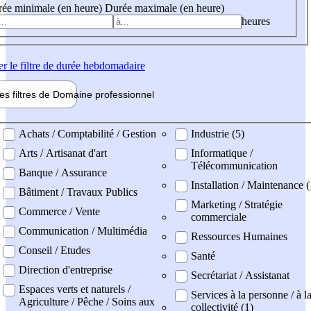
ée minimale (en heure)
Durée maximale (en heure)
heures
er
le filtre de durée hebdomadaire
les filtres de
Domaine pro
fessionnel
ne professionel
Achats / Comptabilité / Gestion
Industrie (5)
Arts / Artisanat d'art
Informatique /
Télécommunication
Banque / Assurance
Installation / Maintenance 
Bâtiment / Travaux Publics
Marketing / Stratégie
Commerce / Vente
commerciale
Communication / Multimédia
Ressources Humaines
Conseil / Etudes
Santé
Direction d'entreprise
Secrétariat / Assistanat
Espaces verts et naturels /
Services à la personne / à l
Agriculture / Pêche / Soins aux
collectivité (1)