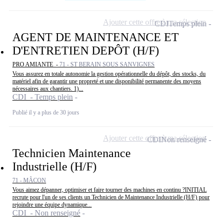
Ajouter cette offre à ma sélection
CDI
Temps plein
AGENT DE MAINTENANCE ET
D'ENTRETIEN DEPÔT (H/F)
PRO AMIANTE -
71 - ST BERAIN SOUS SANVIGNES
Vous assurez en totale autonomie la gestion opérationnelle du dépôt, des stocks, du
matériel afin de garantir une propreté et une disponibilité permanente des moyens
nécessaires aux chantiers. 1)...
CDI - Temps plein
Publié il y a plus de 30 jours
Ajouter cette offre à ma sélection
CDI
Non renseigné
Technicien Maintenance
Industrielle (H/F)
71 - MÂCON
Vous aimez dépanner, optimiser et faire tourner des machines en continu ?INITIAL
recrute pour l'un de ses clients un Technicien de Maintenance Industrielle (H/F) pour
rejoindre une équipe dynamique...
CDI - Non renseigné