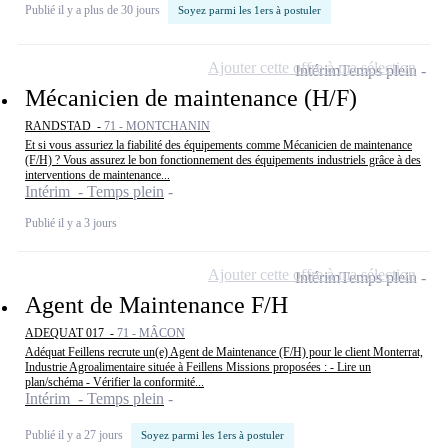
Publié il y a plus de 30 jours
Soyez parmi les 1ers à postuler
Ajouter cette offre à ma sélection
Intérim
Temps plein
Mécanicien de maintenance (H/F)
RANDSTAD -
71 - MONTCHANIN
Et si vous assuriez la fiabilité des équipements comme Mécanicien de maintenance
(F/H) ? Vous assurez le bon fonctionnement des équipements industriels grâce à des
interventions de maintenance...
Intérim - Temps plein
Publié il y a 3 jours
Ajouter cette offre à ma sélection
Intérim
Temps plein
Agent de Maintenance F/H
ADEQUAT 017 -
71 - MÂCON
Adéquat Feillens recrute un(e) Agent de Maintenance (F/H) pour le client Monterrat,
Industrie Agroalimentaire située à Feillens Missions proposées : - Lire un
plan/schéma - Vérifier la conformité...
Intérim - Temps plein
Publié il y a 27 jours
Soyez parmi les 1ers à postuler