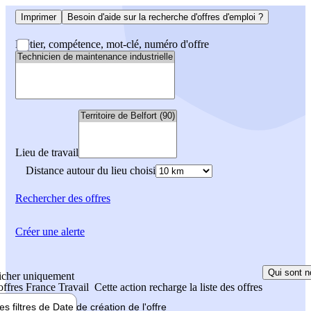
Imprimer
Besoin d'aide sur la recherche d'offres d'emploi ?
Métier, compétence, mot-clé, numéro d'offre
Lieu de travail
Distance autour du lieu choisi
Rechercher
des offres
Créer une alerte
Qui sont n
icher uniquement
 offres France Travail
Cette action recharge la liste des offres
les filtres de
Date de création
de l'offre