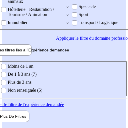
animaux
Spectacle
Hôtellerie - Restauration /
Tourisme / Animation
Sport
Immobilier
Transport / Logistique
Appliquer
le filtre du domaine professi
es filtres liés à l'
Expérience
demandée
ience demandée
Moins de 1 an
De 1 à 3 ans (7)
Plus de 3 ans
Non renseignée (5)
er
le filtre de l'expérience demandée
Plus De
Filtres