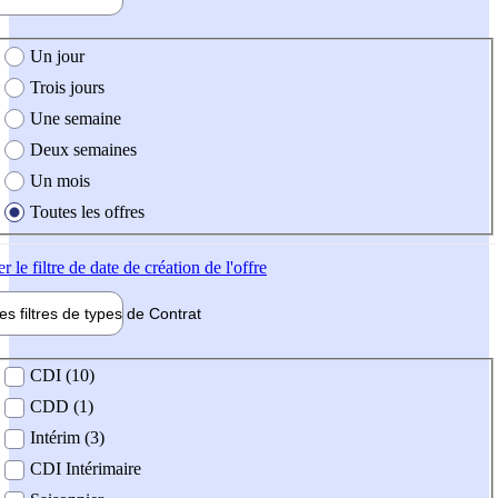
e création de l'offre
Un jour
Trois jours
Une semaine
Deux semaines
Un mois
Toutes les offres
er
le filtre de date de création de l'offre
les filtres de types de
Contrat
de contrat
CDI (10)
CDD (1)
Intérim (3)
CDI Intérimaire