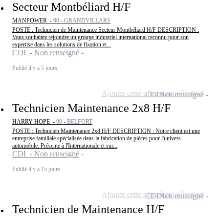
Secteur Montbéliard H/F
MANPOWER -
90 - GRANDVILLARS
POSTE : Technicien de Maintenance Secteur Montbéliard H/F DESCRIPTION :
Vous souhaitez rejoindre un groupe industriel international reconnu pour son
expertise dans les solutions de fixation et...
CDI - Non renseigné
Publié il y a 5 jours
Ajouter cette offre à ma sélection
CDI
Non renseigné
Technicien Maintenance 2x8 H/F
HARRY HOPE -
90 - BELFORT
POSTE : Technicien Maintenance 2x8 H/F DESCRIPTION : Notre client est une
entreprise familiale spécialisée dans la fabrication de pièces pour l'univers
automobile. Présente à l'Internationale et sur...
CDI - Non renseigné
Publié il y a 15 jours
Ajouter cette offre à ma sélection
CDI
Non renseigné
Technicien de Maintenance H/F