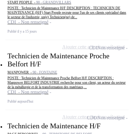
START PEOPLE -
90 - GRANDVILLARS
POSTE : Technicien de Maintenance H/F DESCRIPTION : TECHNICIEN DE
MAINTENANCE (H/F) Start People recrute pour l'un de ses clients spécialisé dans
le secteur de l'industrie, un(e) Technicien(ne) de...
CDI - Non renseigné
Publié il y a 15 jours
Ajouter cette offre à ma sélection
CDI
Non renseigné
Technicien de Maintenance Proche
Belfort H/F
MANPOWER -
90 - FONTAINE
POSTE : Technicien de Maintenance Proche Belfort H/F DESCRIPTION :
Manpower BELFORT INDUSTRIE recherche pour son client, un acteur du secteur
de la métallurgie et de la transformation des matériaux,...
CDI - Non renseigné
Publié aujourd'hui
Ajouter cette offre à ma sélection
CDD
Non renseigné
Technicien de Maintenance H/F