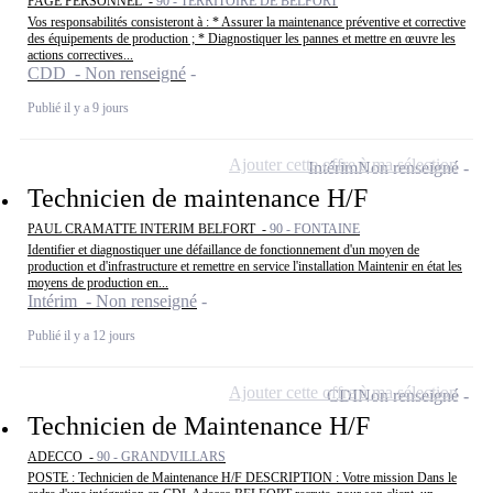
PAGE PERSONNEL -
90 - TERRITOIRE DE BELFORT
Vos responsabilités consisteront à : * Assurer la maintenance préventive et corrective
des équipements de production ; * Diagnostiquer les pannes et mettre en œuvre les
actions correctives...
CDD - Non renseigné
Publié il y a 9 jours
Ajouter cette offre à ma sélection
Intérim
Non renseigné
Technicien de maintenance H/F
PAUL CRAMATTE INTERIM BELFORT -
90 - FONTAINE
Identifier et diagnostiquer une défaillance de fonctionnement d'un moyen de
production et d'infrastructure et remettre en service l'installation Maintenir en état les
moyens de production en...
Intérim - Non renseigné
Publié il y a 12 jours
Ajouter cette offre à ma sélection
CDI
Non renseigné
Technicien de Maintenance H/F
ADECCO -
90 - GRANDVILLARS
POSTE : Technicien de Maintenance H/F DESCRIPTION : Votre mission Dans le