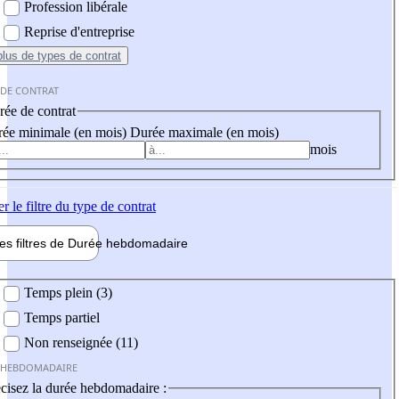
Profession libérale
Reprise d'entreprise
plus
de types de contrat
 DE CONTRAT
ée de contrat
ée minimale (en mois)
Durée maximale (en mois)
mois
er
le filtre du type de contrat
les filtres de
Durée hebdo
madaire
 hebdomadaire
Temps plein (3)
Temps partiel
Non renseignée (11)
 HEBDOMADAIRE
cisez la durée hebdomadaire :