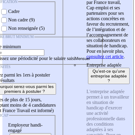
IFICATION
par France travail,
Cap emploi et ses
Cadre
partenaires pour ses
actions concrètes en
Non cadre (9)
faveur du recrutement,
Non renseignée (5)
de l’intégration et de
l’accompagnement de
IRE BRUT MINIMUM
ses collaborateurs en
situation de handicap.
re minimum
Pour en savoir plus,
consultez cet article
.
ssez une périodicité pour le salaire saisi
Entreprise adaptée
NITÉS
Qu'est-ce qu'une
z parmi les 1ers à postuler
entreprise adaptée
résultats
?
urquoi serez-vous parmi les
L'entreprise adaptée
premiers à postuler ?
permet à un travailleur
es de plus de 15 jours,
en situation de
tant moins de 4 candidatures
handicap d'exercer
t France Travail est informé)
une activité
ICAP
professionnelle dans
des conditions
Employeur handi-
adaptées à ses
engagé
capacités. Pour en