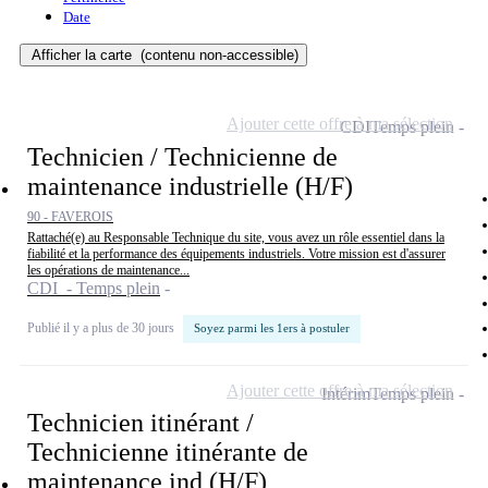
Date
Afficher la carte
(contenu non-accessible)
Ajouter cette offre à ma sélection
CDI
Temps plein
Technicien / Technicienne de
maintenance industrielle (H/F)
90 - FAVEROIS
Rattaché(e) au Responsable Technique du site, vous avez un rôle essentiel dans la
fiabilité et la performance des équipements industriels. Votre mission est d'assurer
les opérations de maintenance...
CDI - Temps plein
Publié il y a plus de 30 jours
Soyez parmi les 1ers à postuler
Ajouter cette offre à ma sélection
Intérim
Temps plein
Technicien itinérant /
Technicienne itinérante de
maintenance ind (H/F)