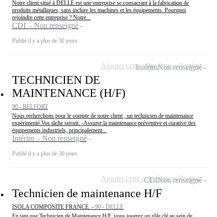
Notre client situé à DELLE est une entreprise se consacrant à la fabrication de
produits métalliques, sans inclure les machines et les équipements. Pourquoi
rejoindre cette entreprise ? Notre...
CDI - Non renseigné
Publié il y a plus de 30 jours
Ajouter cette offre à ma sélection
Intérim
Non renseigné
TECHNICIEN DE
MAINTENANCE (H/F)
90 - BELFORT
Nous recherchons pour le compte de notre client , un technicien de maintenance
expérimenté.Vos tâche seront: -Assurer la maintenance préventive et curative des
équipements industriels, principalement...
Intérim - Non renseigné
Publié il y a plus de 30 jours
Ajouter cette offre à ma sélection
CDI
Non renseigné
Technicien de maintenance H/F
ISOLA COMPOSITE FRANCE -
90 - DELLE
En tant que Technicien de Maintenance H/F, vous jouerez un rôle clé au sein de