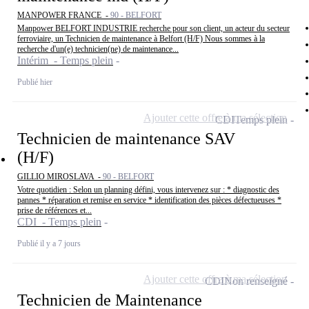
MANPOWER FRANCE -
90 - BELFORT
Manpower BELFORT INDUSTRIE recherche pour son client, un acteur du secteur
ferroviaire, un Technicien de maintenance à Belfort (H/F) Nous sommes à la
recherche d'un(e) technicien(ne) de maintenance...
Intérim - Temps plein
Publié hier
Ajouter cette offre à ma sélection
CDI
Temps plein
Technicien de maintenance SAV
(H/F)
GILLIO MIROSLAVA -
90 - BELFORT
Votre quotidien : Selon un planning défini, vous intervenez sur : * diagnostic des
pannes * réparation et remise en service * identification des pièces défectueuses *
prise de références et...
CDI - Temps plein
Publié il y a 7 jours
Ajouter cette offre à ma sélection
CDI
Non renseigné
Technicien de Maintenance