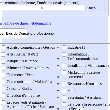
ée minimale (en heure)
Durée maximale (en heure)
heures
er
le filtre de durée hebdomadaire
les filtres de
Domaine pro
fessionnel
ne professionel
Achats / Comptabilité / Gestion
Industrie (1)
Arts / Artisanat d'art
Informatique /
Télécommunication
Banque / Assurance
Installation / Maintenance 
Bâtiment / Travaux Publics
Marketing / Stratégie
Commerce / Vente
commerciale
Communication / Multimédia
Ressources Humaines
Conseil / Etudes
Santé
Direction d'entreprise
Secrétariat / Assistanat
Espaces verts et naturels /
Services à la personne / à l
Agriculture / Pêche / Soins aux
collectivité