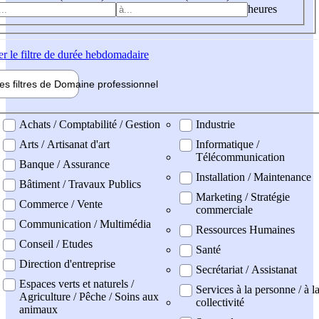
heures
er
le filtre de durée hebdomadaire
les filtres de
Domaine pro
fessionnel
ne professionel
Achats / Comptabilité / Gestion
Industrie
Arts / Artisanat d'art
Informatique /
Télécommunication
Banque / Assurance
Installation / Maintenance
Bâtiment / Travaux Publics
Marketing / Stratégie
Commerce / Vente
commerciale
Communication / Multimédia
Ressources Humaines
Conseil / Etudes
Santé
Direction d'entreprise
Secrétariat / Assistanat
Espaces verts et naturels /
Services à la personne / à l
Agriculture / Pêche / Soins aux
collectivité
animaux