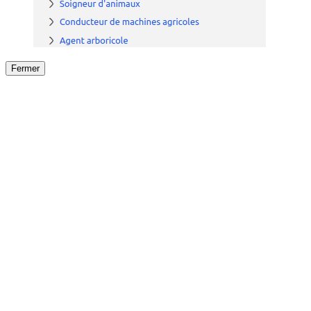
Fermer
Fermer
le détail de l'offre
/
Offre
sur
Offre précéden