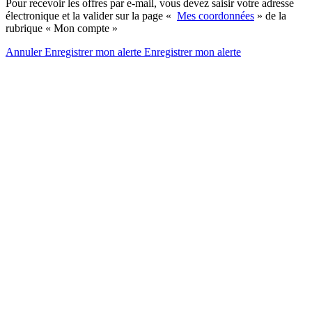
Pour recevoir les offres par e-mail, vous devez saisir votre adresse
électronique et la valider sur la page «
Mes coordonnées
» de la
rubrique « Mon compte »
Annuler
Enregistrer mon alerte
Enregistrer
mon alerte