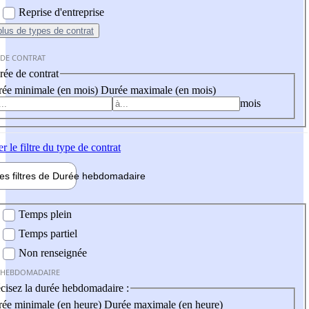
Reprise d'entreprise
plus
de types de contrat
 DE CONTRAT
ée de contrat
ée minimale (en mois)
Durée maximale (en mois)
mois
er
le filtre du type de contrat
les filtres de
Durée hebdo
madaire
 hebdomadaire
Temps plein
Temps partiel
Non renseignée
 HEBDOMADAIRE
cisez la durée hebdomadaire :
ée minimale (en heure)
Durée maximale (en heure)