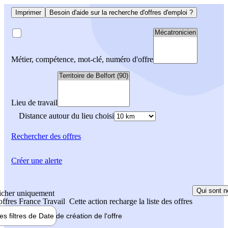
Imprimer
Besoin d'aide sur la recherche d'offres d'emploi ?
Métier, compétence, mot-clé, numéro d'offre
Lieu de travail
Distance autour du lieu choisi
Rechercher
des offres
Créer une alerte
Qui sont n
icher uniquement
 offres France Travail
Cette action recharge la liste des offres
les filtres de
Date de création
de l'offre