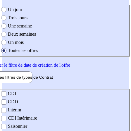
e création de l'offre
Un jour
Trois jours
Une semaine
Deux semaines
Un mois
Toutes les offres
er
le filtre de date de création de l'offre
les filtres de types de
Contrat
de contrat
CDI
CDD
Intérim
CDI Intérimaire
Saisonnier