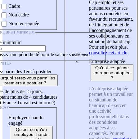
Cap emploi et ses
Cadre
partenaires pour ses
actions concrètes en
Non cadre
faveur du recrutement,
Non renseignée
de l’intégration et de
l’accompagnement de
IRE BRUT MINIMUM
ses collaborateurs en
situation de handicap.
re minimum
Pour en savoir plus,
consultez cet article
.
ssez une périodicité pour le salaire saisi
Entreprise adaptée
NITÉS
Qu'est-ce qu'une
z parmi les 1ers à postuler
entreprise adaptée
?
urquoi serez-vous parmi les
premiers à postuler ?
L'entreprise adaptée
es de plus de 15 jours,
permet à un travailleur
tant moins de 4 candidatures
en situation de
t France Travail est informé)
handicap d'exercer
ICAP
une activité
professionnelle dans
Employeur handi-
des conditions
engagé
adaptées à ses
Qu'est-ce qu'un
capacités. Pour en
employeur handi-
savoir plus,
consultez