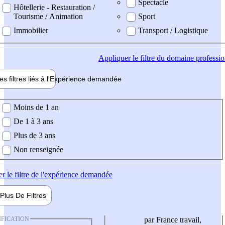
Spectacle
Hôtellerie - Restauration /
Tourisme / Animation
Sport
Immobilier
Transport / Logistique
Appliquer
le filtre du domaine professi
es filtres liés à l'
Expérience
demandée
ience demandée
Moins de 1 an
De 1 à 3 ans
Plus de 3 ans
Non renseignée
er
le filtre de l'expérience demandée
Plus De
Filtres
IFICATION
par France travail,