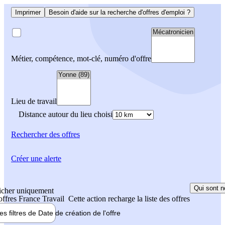
Imprimer
Besoin d'aide sur la recherche d'offres d'emploi ?
Métier, compétence, mot-clé, numéro d'offre
Lieu de travail
Distance autour du lieu choisi
Rechercher
des offres
Créer une alerte
Qui sont n
icher uniquement
 offres France Travail
Cette action recharge la liste des offres
les filtres de
Date de création
de l'offre