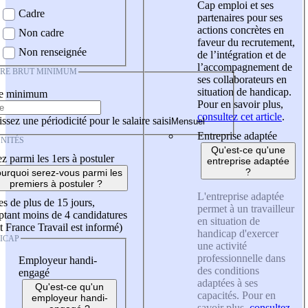
Cap emploi et ses
Cadre
partenaires pour ses
actions concrètes en
Non cadre
faveur du recrutement,
Non renseignée
de l’intégration et de
l’accompagnement de
IRE BRUT MINIMUM
ses collaborateurs en
situation de handicap.
re minimum
Pour en savoir plus,
consultez cet article
.
ssez une périodicité pour le salaire saisi
Entreprise adaptée
NITÉS
Qu'est-ce qu'une
z parmi les 1ers à postuler
entreprise adaptée
?
urquoi serez-vous parmi les
premiers à postuler ?
L'entreprise adaptée
es de plus de 15 jours,
permet à un travailleur
tant moins de 4 candidatures
en situation de
t France Travail est informé)
handicap d'exercer
ICAP
une activité
professionnelle dans
Employeur handi-
des conditions
engagé
adaptées à ses
Qu'est-ce qu'un
capacités. Pour en
employeur handi-
savoir plus,
consultez