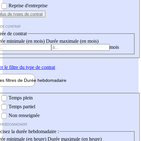
Reprise d'entreprise
plus
de types de contrat
 DE CONTRAT
ée de contrat
ée minimale (en mois)
Durée maximale (en mois)
mois
er
le filtre du type de contrat
les filtres de
Durée hebdo
madaire
 hebdomadaire
Temps plein
Temps partiel
Non renseignée
 HEBDOMADAIRE
cisez la durée hebdomadaire :
ée minimale (en heure)
Durée maximale (en heure)