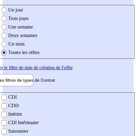
e création de l'offre
Un jour
Trois jours
Une semaine
Deux semaines
Un mois
Toutes les offres
er
le filtre de date de création de l'offre
les filtres de types de
Contrat
de contrat
CDI
CDD
Intérim
CDI Intérimaire
Saisonnier