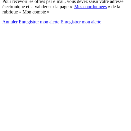
Pour recevoir les offres par e-mail, vous devez saisir votre adresse
électronique et la valider sur la page «
Mes coordonnées
» de la
rubrique « Mon compte »
Annuler
Enregistrer mon alerte
Enregistrer
mon alerte