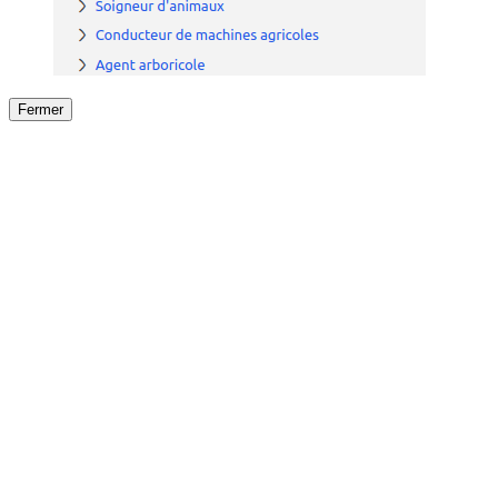
Fermer
Fermer
le détail de l'offre
/
Offre
sur
Offre précéden