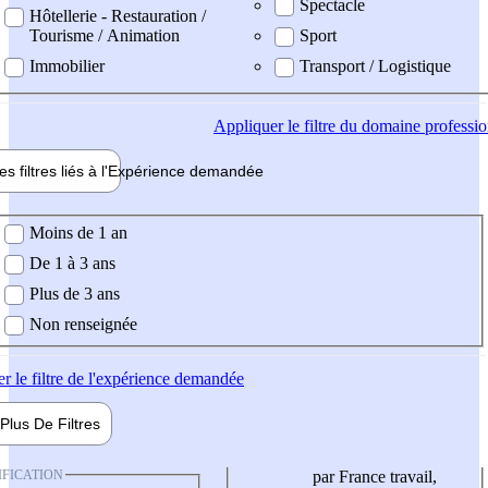
Spectacle
Hôtellerie - Restauration /
Tourisme / Animation
Sport
Immobilier
Transport / Logistique
Appliquer
le filtre du domaine professi
es filtres liés à l'
Expérience
demandée
ience demandée
Moins de 1 an
De 1 à 3 ans
Plus de 3 ans
Non renseignée
er
le filtre de l'expérience demandée
Plus De
Filtres
IFICATION
par France travail,