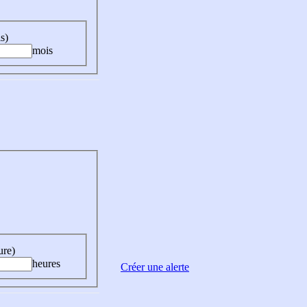
s)
mois
ure)
heures
Créer une alerte