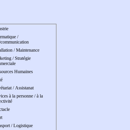
strie
rmatique /
écommunication
allation / Maintenance
eting / Stratégie
merciale
sources Humaines
té
étariat / Assistanat
ices à la personne / à la
ectivité
ctacle
rt
sport / Logistique