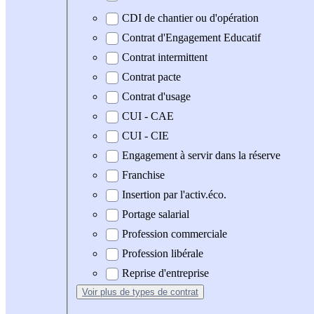
CDI de chantier ou d'opération
Contrat d'Engagement Educatif
Contrat intermittent
Contrat pacte
Contrat d'usage
CUI - CAE
CUI - CIE
Engagement à servir dans la réserve
Franchise
Insertion par l'activ.éco.
Portage salarial
Profession commerciale
Profession libérale
Reprise d'entreprise
Voir plus
de types de contrat