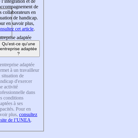
 l’intégration et de
’accompagnement de
s collaborateurs en
tuation de handicap.
ur en savoir plus,
nsultez cet article
.
treprise adaptée
Qu'est-ce qu'une
entreprise adaptée
?
entreprise adaptée
rmet à un travailleur
 situation de
ndicap d'exercer
e activité
ofessionnelle dans
s conditions
aptées à ses
pacités. Pour en
voir plus,
consultez
 site de l’UNEA
.