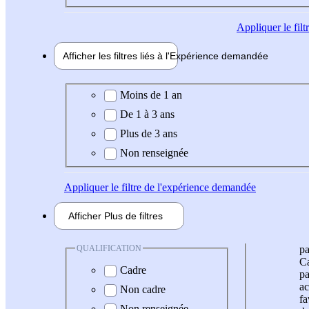
Appliquer
le fil
Afficher les filtres liés à l'
Expérience
demandée
Expérience demandée
Moins de 1 an
De 1 à 3 ans
Plus de 3 ans
Non renseignée
Appliquer
le filtre de l'expérience demandée
Afficher
Plus de
filtres
QUALIFICATION
pa
Ca
Cadre
pa
ac
Non cadre
fa
Non renseignée