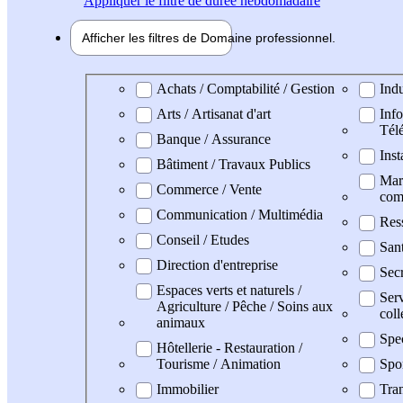
Appliquer
le filtre de durée hebdomadaire
Afficher les filtres de
Domaine pro
fessionnel
Domaine professionel
Achats / Comptabilité / Gestion
Indu
Arts / Artisanat d'art
Info
Tél
Banque / Assurance
Inst
Bâtiment / Travaux Publics
Mark
Commerce / Vente
com
Communication / Multimédia
Res
Conseil / Etudes
San
Direction d'entreprise
Secr
Espaces verts et naturels /
Serv
Agriculture / Pêche / Soins aux
coll
animaux
Spe
Hôtellerie - Restauration /
Tourisme / Animation
Spo
Immobilier
Tran