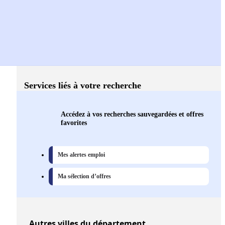
Services liés à votre recherche
Accédez à vos recherches sauvegardées et offres
favorites
Mes alertes emploi
Ma sélection d’offres
Autres
villes
du département