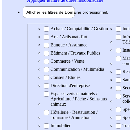
Appliquer
le filtre de durée hebdomadaire
Afficher les filtres de
Domaine pro
fessionnel
Domaine professionel
Achats / Comptabilité / Gestion
Indu
Arts / Artisanat d'art
Info
Tél
Banque / Assurance
Inst
Bâtiment / Travaux Publics
Mark
Commerce / Vente
com
Communication / Multimédia
Res
Conseil / Etudes
San
Direction d'entreprise
Secr
Espaces verts et naturels /
Serv
Agriculture / Pêche / Soins aux
coll
animaux
Spe
Hôtellerie - Restauration /
Tourisme / Animation
Spo
Immobilier
Tran