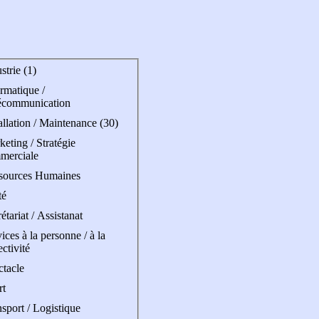
strie (1)
rmatique /
écommunication
allation / Maintenance (30)
eting / Stratégie
merciale
sources Humaines
té
étariat / Assistanat
ices à la personne / à la
ectivité
ctacle
rt
sport / Logistique