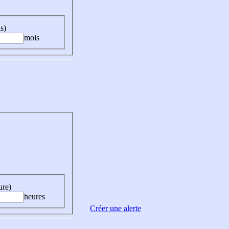
s)
mois
ure)
heures
Créer une alerte