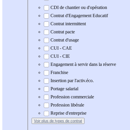
CDI de chantier ou d'opération
Contrat d'Engagement Educatif
Contrat intermittent
Contrat pacte
Contrat d'usage
CUI - CAE
CUI - CIE
Engagement à servir dans la réserve
Franchise
Insertion par l'activ.éco.
Portage salarial
Profession commerciale
Profession libérale
Reprise d'entreprise
Voir plus
de types de contrat