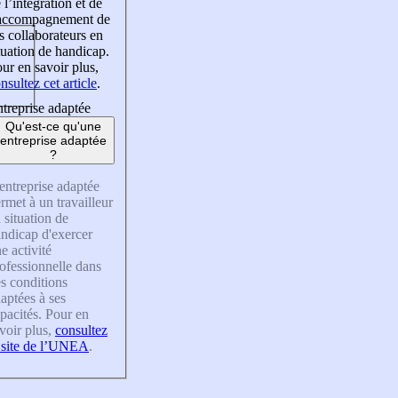
 l’intégration et de
’accompagnement de
s collaborateurs en
tuation de handicap.
ur en savoir plus,
nsultez cet article
.
treprise adaptée
Qu'est-ce qu'une
entreprise adaptée
?
entreprise adaptée
rmet à un travailleur
 situation de
ndicap d'exercer
e activité
ofessionnelle dans
s conditions
aptées à ses
pacités. Pour en
voir plus,
consultez
 site de l’UNEA
.