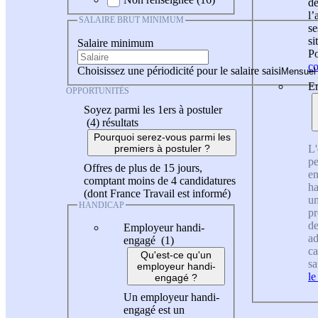
de
l
SALAIRE BRUT MINIMUM
se
si
Salaire minimum
Po
co
Choisissez une périodicité pour le salaire saisi
En
OPPORTUNITÉS
Soyez parmi les 1ers à postuler
(4)
résultats
Pourquoi serez-vous parmi les
L'
premiers à postuler ?
pe
Offres de plus de 15 jours,
en
comptant moins de 4 candidatures
ha
(dont France Travail est informé)
un
HANDICAP
pr
de
Employeur handi-
ad
engagé (1)
ca
Qu'est-ce qu'un
sa
employeur handi-
le
engagé ?
Un employeur handi-
engagé est un