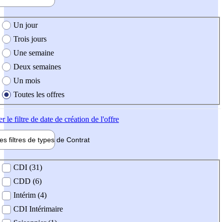
e création de l'offre
Un jour
Trois jours
Une semaine
Deux semaines
Un mois
Toutes les offres
er
le filtre de date de création de l'offre
les filtres de types de
Contrat
de contrat
CDI (31)
CDD (6)
Intérim (4)
CDI Intérimaire