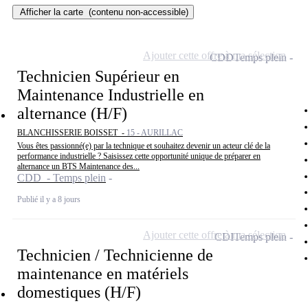
Afficher la carte
(contenu non-accessible)
Ajouter cette offre à ma sélection
CDD
Temps plein
Technicien Supérieur en
Maintenance Industrielle en
alternance (H/F)
BLANCHISSERIE BOISSET -
15 - AURILLAC
Vous êtes passionné(e) par la technique et souhaitez devenir un acteur clé de la
performance industrielle ? Saisissez cette opportunité unique de préparer en
alternance un BTS Maintenance des...
CDD - Temps plein
Publié il y a 8 jours
Ajouter cette offre à ma sélection
CDI
Temps plein
Technicien / Technicienne de
maintenance en matériels
domestiques (H/F)