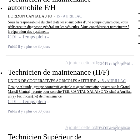
automobile F/H
HORIZON CANTAL AUTO -
15 - AURILLAC
Sous la responsabilité du chef d'atelier et aux côtés d'une équipe dynamique, vous
réaliserez un diagnostic général sur les véhicules. Vous contrôlerez et participerez à
la réparation des systèmes...
CDI - Temps plein
Publié il y a plus de 30 jours
Ajouter cette offre à ma sélection
CDI
Temps plein
Technicien de maintenance (H/F)
UNION DE COOPERATIVES AGRICOLES ALTITUDE -
15 - AURILLAC
Groupe Altitude, groupe coopératif agricole et agroalimentaire présent sur le Grand
Massif Central, recrute pour son site TEIL CANTAL SALAISONS situé à Aurillac,
un(e) Technicien(ne) de maintenance,...
CDI - Temps plein
Publié il y a plus de 30 jours
Ajouter cette offre à ma sélection
CDD
Temps plein
Technicien Supérieur de