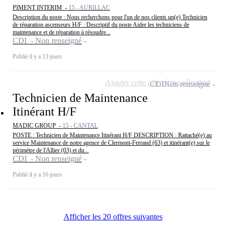
PIMENT INTERIM -
15 - AURILLAC
Description du poste : Nous recherchons pour l'un de nos clients un(e) Technicien
de réparation ascenseurs H/F : Descriptif du poste Aider les techniciens de
maintenance et de réparation à résoudre...
CDI - Non renseigné
Publié il y a 13 jours
Ajouter cette offre à ma sélection
CDI
Non renseigné
Technicien de Maintenance
Itinérant H/F
MADIC GROUP -
15 - CANTAL
POSTE : Technicien de Maintenance Itinérant H/F DESCRIPTION : Rattaché(e) au
service Maintenance de notre agence de Clermont-Ferrand (63) et itinérant(e) sur le
périmètre de l'Allier (03) et du...
CDI - Non renseigné
Publié il y a 16 jours
Afficher les 20 offres suivantes