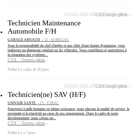
Ajouter cette offre à ma sélection
CDI
Temps plein
Technicien Maintenance
Automobile F/H
GARAGE ARNAUD -
15 - AURILLAC
Sous la responsabilité du chef d'atelier et aux côtés d'une équipe dynamique, vous
réaliserez un diagnostic général sur les véhicules. Vous contrôlerez et participerez à
la réparation des systèmes...
CDI - Temps plein
Publié il y a plus de 30 jours
Ajouter cette offre à ma sélection
CDI
Temps plein
Technicien(ne) SAV (H/F)
UNIVAIR SANTE -
15 - YTRAC
Entreprise à taille humaine en pleine croissance, nous plaçons la qualité de service, la
proximité et la réactivité au cœur de nos engagements. Dans le cadre de notre
développement, nous créons un...
CDI - Temps plein
Publié il y a 7 jours