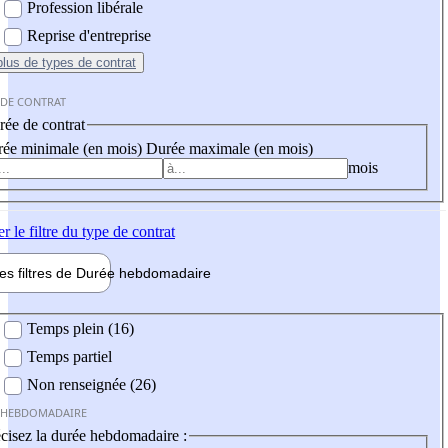
Profession libérale
Reprise d'entreprise
plus
de types de contrat
 DE CONTRAT
ée de contrat
ée minimale (en mois)
Durée maximale (en mois)
mois
er
le filtre du type de contrat
les filtres de
Durée hebdo
madaire
 hebdomadaire
Temps plein (16)
Temps partiel
Non renseignée (26)
 HEBDOMADAIRE
cisez la durée hebdomadaire :