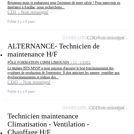
Rejoignez-nous et embarquez pour l'aventure de notre siècle ! Pour intervenir en
itinérance à Aurillac, nous recherchons...
CDI - Non renseigné
Publié il y a 8 jours
Ajouter cette offre à ma sélection
CDD
Non renseigné
ALTERNANCE- Technicien de
maintenance H/F
PÔLE FORMATION UIMM LIMOUSIN -
15 - USSEL
Le titulaire BTS MSSP a pour mission d'assurer le bon fonctionnement des
systèmes de production de l'entreprise. Il doit anticiper les pannes, remédier aux
dysfonctionnements et réaliser des...
CDD - Non renseigné
Publié il y a 8 jours
Ajouter cette offre à ma sélection
CDI
Non renseigné
Technicien maintenance
Climatisation - Ventilation -
Chauffage H/F