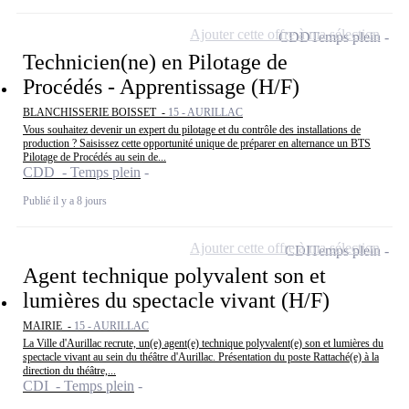
Ajouter cette offre à ma sélection
CDD
Temps plein
Technicien(ne) en Pilotage de
Procédés - Apprentissage (H/F)
BLANCHISSERIE BOISSET -
15 - AURILLAC
Vous souhaitez devenir un expert du pilotage et du contrôle des installations de
production ? Saisissez cette opportunité unique de préparer en alternance un BTS
Pilotage de Procédés au sein de...
CDD - Temps plein
Publié il y a 8 jours
Ajouter cette offre à ma sélection
CDI
Temps plein
Agent technique polyvalent son et
lumières du spectacle vivant (H/F)
MAIRIE -
15 - AURILLAC
La Ville d'Aurillac recrute, un(e) agent(e) technique polyvalent(e) son et lumières du
spectacle vivant au sein du théâtre d'Aurillac. Présentation du poste Rattaché(e) à la
direction du théâtre,...
CDI - Temps plein