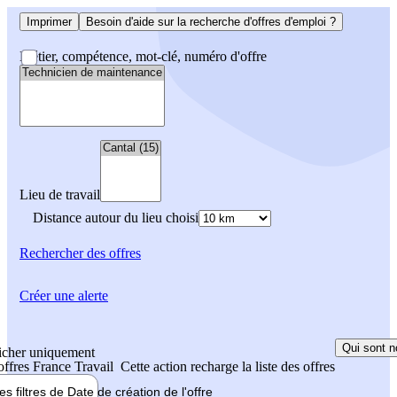
Imprimer
Besoin d'aide sur la recherche d'offres d'emploi ?
Métier, compétence, mot-clé, numéro d'offre
Lieu de travail
Distance autour du lieu choisi
Rechercher
des offres
Créer une alerte
Qui sont n
icher uniquement
 offres France Travail
Cette action recharge la liste des offres
les filtres de
Date de création
de l'offre