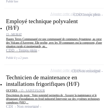
Publié hier
Ajouter cette offre à ma sélection
CDD
Temps plein
Employé technique polyvalent
(H/F)
15 - MURAT
Hautes Terres Communauté est une communauté de communes dynamique, au cœur
des Volcans d'Auvergne. Elle profite, avec les 39 communes qui la composent, d'une
situation rurale et montagnarde, au...
CDD - Temps plein
Publié il y a 2 jours
Ajouter cette offre à ma sélection
CDI
Non renseigné
Technicien de maintenance en
installations frigorifiques (H/F)
OLYDES -
15 - SAINT-FLOUR
Description du poste : Votre potentiel permettra de : Assurer la maintenance et le
dépannage d'installations en froid industriel Intervenir sur des systèmes techniques
complexes (NH3,...
CDI - Non renseigné