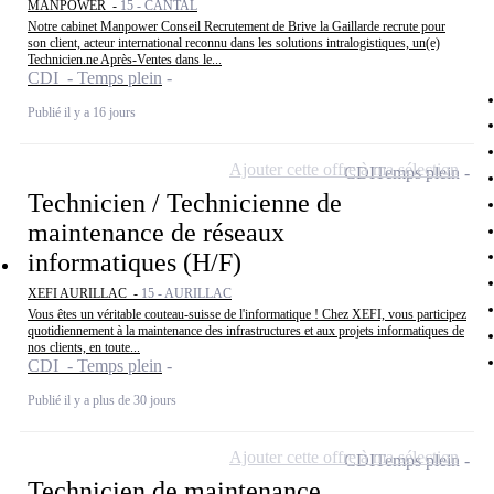
MANPOWER -
15 - CANTAL
Notre cabinet Manpower Conseil Recrutement de Brive la Gaillarde recrute pour
son client, acteur international reconnu dans les solutions intralogistiques, un(e)
Technicien.ne Après-Ventes dans le...
CDI - Temps plein
Publié il y a 16 jours
Ajouter cette offre à ma sélection
CDI
Temps plein
Technicien / Technicienne de
maintenance de réseaux
informatiques (H/F)
XEFI AURILLAC -
15 - AURILLAC
Vous êtes un véritable couteau-suisse de l'informatique ! Chez XEFI, vous participez
quotidiennement à la maintenance des infrastructures et aux projets informatiques de
nos clients, en toute...
CDI - Temps plein
Publié il y a plus de 30 jours
Ajouter cette offre à ma sélection
CDI
Temps plein
Technicien de maintenance