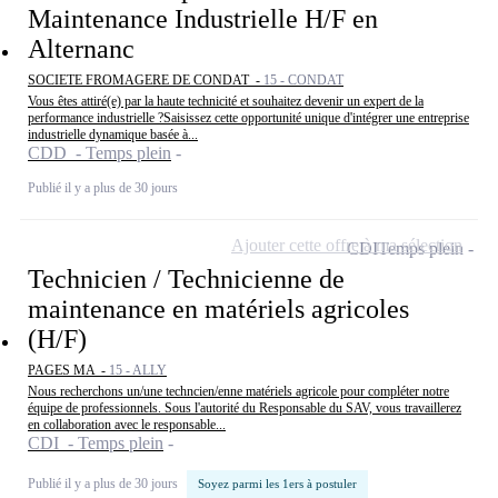
Maintenance Industrielle H/F en
Alternanc
SOCIETE FROMAGERE DE CONDAT -
15 - CONDAT
Vous êtes attiré(e) par la haute technicité et souhaitez devenir un expert de la
performance industrielle ?Saisissez cette opportunité unique d'intégrer une entreprise
industrielle dynamique basée à...
CDD - Temps plein
Publié il y a plus de 30 jours
Ajouter cette offre à ma sélection
CDI
Temps plein
Technicien / Technicienne de
maintenance en matériels agricoles
(H/F)
PAGES MA -
15 - ALLY
Nous recherchons un/une techncien/enne matériels agricole pour compléter notre
équipe de professionnels. Sous l'autorité du Responsable du SAV, vous travaillerez
en collaboration avec le responsable...
CDI - Temps plein
Publié il y a plus de 30 jours
Soyez parmi les 1ers à postuler