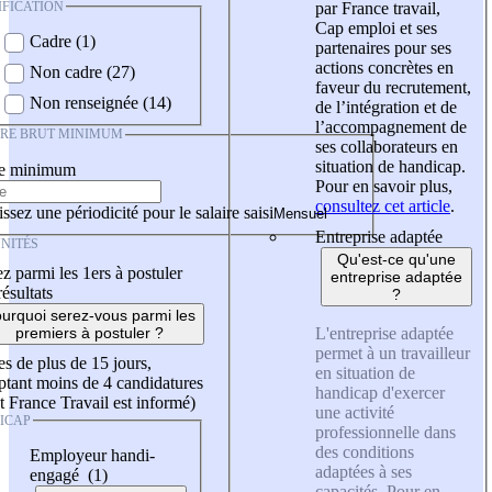
IFICATION
par France travail,
Cap emploi et ses
Cadre (1)
partenaires pour ses
actions concrètes en
Non cadre (27)
faveur du recrutement,
Non renseignée (14)
de l’intégration et de
l’accompagnement de
IRE BRUT MINIMUM
ses collaborateurs en
situation de handicap.
re minimum
Pour en savoir plus,
consultez cet article
.
ssez une périodicité pour le salaire saisi
Entreprise adaptée
NITÉS
Qu'est-ce qu'une
z parmi les 1ers à postuler
entreprise adaptée
résultats
?
urquoi serez-vous parmi les
L'entreprise adaptée
premiers à postuler ?
permet à un travailleur
es de plus de 15 jours,
en situation de
tant moins de 4 candidatures
handicap d'exercer
t France Travail est informé)
une activité
ICAP
professionnelle dans
des conditions
Employeur handi-
adaptées à ses
engagé (1)
capacités. Pour en