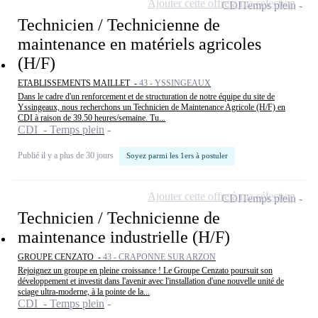
Ajouter cette offre à ma sélection
CDI
Temps plein
Technicien / Technicienne de
maintenance en matériels agricoles
(H/F)
ETABLISSEMENTS MAILLET -
43 - YSSINGEAUX
Dans le cadre d'un renforcement et de structuration de notre équipe du site de
Yssingeaux, nous recherchons un Technicien de Maintenance Agricole (H/F) en
CDI à raison de 39.50 heures/semaine. Tu...
CDI - Temps plein
Publié il y a plus de 30 jours
Soyez parmi les 1ers à postuler
Ajouter cette offre à ma sélection
CDI
Temps plein
Technicien / Technicienne de
maintenance industrielle (H/F)
GROUPE CENZATO -
43 - CRAPONNE SUR ARZON
Rejoignez un groupe en pleine croissance ! Le Groupe Cenzato poursuit son
développement et investit dans l'avenir avec l'installation d'une nouvelle unité de
sciage ultra-moderne, à la pointe de la...
CDI - Temps plein