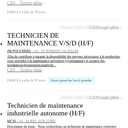
CDI - Temps plein
Publié il y a plus de 30 jours
Ajouter cette offre à ma sélection
CDI
Temps plein
TECHNICIEN DE
MAINTENANCE V/S/D (H/F)
JM POLYMERS -
43 - ST ROMAIN LACHALM
Afin de contribuer à garantir la disponibilité des moyens nécessaires à la production,
vous procédez à la maintenance préventive (systématique) et curative des
installations/équipements/matériels...
CDI - Temps plein
Publié il y a plus de 30 jours
Soyez parmi les 1ers à postuler
Ajouter cette offre à ma sélection
CDI
Temps plein
Technicien de maintenance
industrielle autonome (H/F)
MCSI -
43 - AUREC SUR LOIRE
Description du poste : Nous recherchons un technicien de maintenance corrective