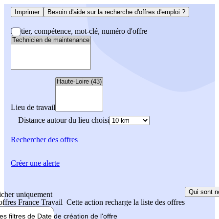
Imprimer
Besoin d'aide sur la recherche d'offres d'emploi ?
Métier, compétence, mot-clé, numéro d'offre
Lieu de travail
Distance autour du lieu choisi
Rechercher
des offres
Créer une alerte
Qui sont n
icher uniquement
 offres France Travail
Cette action recharge la liste des offres
les filtres de
Date de création
de l'offre