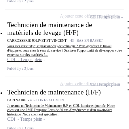
Publié il y a 2 jours
Ajouter cette offre à ma sélection
CDI
Temps plein
Technicien de maintenance de
matériels de levage (H/F)
CARROSSERIE JOLIVET ET VINCENT -
43 - BAS EN BASSET
Vous êtes curieux(se) et passionné(e) de technique ? Vous appréciez le travail
d'équipe et vous avez le sens du service ? Saisissez l'opportunité de développer votre
expertise sur des matériels à...
CDI - Temps plein
Publié il y a 3 jours
Ajouter cette offre à ma sélection
CDI
Temps plein
Technicien de maintenance (H/F)
PARTNAIRE -
43 - PONT-SALOMON
Je recrute un Technicien de Maintenance H/F en CDI, horaire en journée. Notre
client est une PME Française Forts de 80 ans d'expérience et d'un savoir-faire
historique. Notre client est spécialisé...
CDI - Temps plein
Publié il y a 3 jours