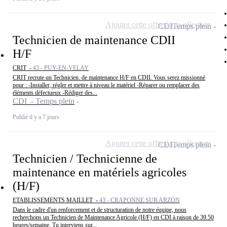
Ajouter cette offre à ma sélection
CDI
Temps plein
Technicien de maintenance CDII
H/F
CRIT -
43 - PUY-EN-VELAY
CRIT recrute un Technicien. de maintenance H/F en CDII. Vous serez missionné
pour : -Installer, régler et mettre à niveau le matériel -Réparer ou remplacer des
éléments défectueux -Rédiger des...
CDI - Temps plein
Publié il y a 7 jours
Ajouter cette offre à ma sélection
CDI
Temps plein
Technicien / Technicienne de
maintenance en matériels agricoles
(H/F)
ETABLISSEMENTS MAILLET -
43 - CRAPONNE SUR ARZON
Dans le cadre d'un renforcement et de structuration de notre équipe, nous
recherchons un Technicien de Maintenance Agricole (H/F) en CDI à raison de 39.50
heures/semaine. Tu interviens sur...