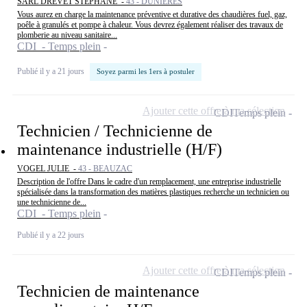
SARL DREVET STEPHANE -
43 - DUNIERES
Vous aurez en charge la maintenance préventive et durative des chaudières fuel, gaz,
poêle à granulés et pompe à chaleur. Vous devrez également réaliser des travaux de
plomberie au niveau sanitaire...
CDI - Temps plein
Publié il y a 21 jours
Soyez parmi les 1ers à postuler
Ajouter cette offre à ma sélection
CDI
Temps plein
Technicien / Technicienne de
maintenance industrielle (H/F)
VOGEL JULIE -
43 - BEAUZAC
Description de l'offre Dans le cadre d'un remplacement, une entreprise industrielle
spécialisée dans la transformation des matières plastiques recherche un technicien ou
une technicienne de...
CDI - Temps plein
Publié il y a 22 jours
Ajouter cette offre à ma sélection
CDI
Temps plein
Technicien de maintenance