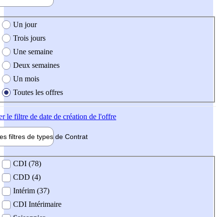
e création de l'offre
Un jour
Trois jours
Une semaine
Deux semaines
Un mois
Toutes les offres
er
le filtre de date de création de l'offre
les filtres de types de
Contrat
de contrat
CDI (78)
CDD (4)
Intérim (37)
CDI Intérimaire