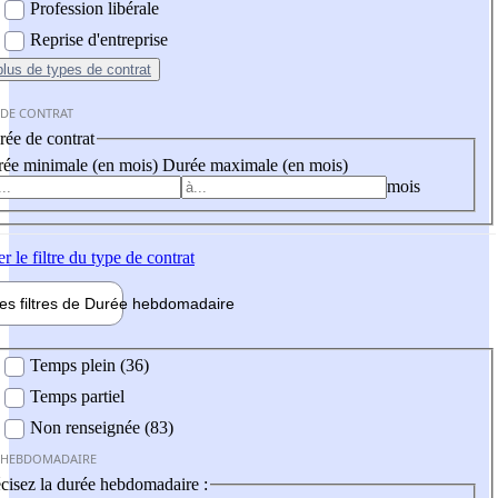
Profession libérale
Reprise d'entreprise
plus
de types de contrat
 DE CONTRAT
ée de contrat
ée minimale (en mois)
Durée maximale (en mois)
mois
er
le filtre du type de contrat
les filtres de
Durée hebdo
madaire
 hebdomadaire
Temps plein (36)
Temps partiel
Non renseignée (83)
 HEBDOMADAIRE
cisez la durée hebdomadaire :