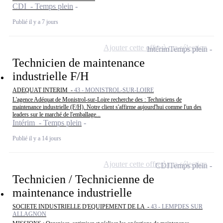
CDI - Temps plein
Publié il y a 7 jours
Ajouter cette offre à ma sélection
Intérim
Temps plein
Technicien de maintenance
industrielle F/H
ADEQUAT INTERIM -
43 - MONISTROL-SUR-LOIRE
L'agence Adéquat de Monistrol-sur-Loire recherche des : Techniciens de
maintenance industrielle (F/H). Notre client s'affirme aujourd'hui comme l'un des
leaders sur le marché de l'emballage...
Intérim - Temps plein
Publié il y a 14 jours
Ajouter cette offre à ma sélection
CDI
Temps plein
Technicien / Technicienne de
maintenance industrielle
SOCIETE INDUSTRIELLE D'EQUIPEMENT DE LA -
43 - LEMPDES SUR
ALLAGNON