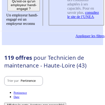
Qu'est-ce qu'un
adaptées à ses
employeur handi-
capacités. Pour en
engagé ?
savoir plus,
consultez
Un employeur handi-
le site de l’UNEA
.
engagé est un
employeur reconnu
Appliquer
les filtres
119 offres
pour Technicien de
maintenance - Haute-Loire (43)
Trier par
Pertinence
Pertinence
Date