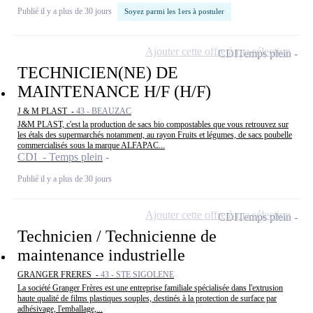
Publié il y a plus de 30 jours
Soyez parmi les 1ers à postuler
Ajouter cette offre à ma sélection
CDI
Temps plein
TECHNICIEN(NE) DE
MAINTENANCE H/F (H/F)
J & M PLAST -
43 - BEAUZAC
J&M PLAST, c'est la production de sacs bio compostables que vous retrouvez sur
les étals des supermarchés notamment, au rayon Fruits et légumes, de sacs poubelle
commercialisés sous la marque ALFAPAC...
CDI - Temps plein
Publié il y a plus de 30 jours
Ajouter cette offre à ma sélection
CDI
Temps plein
Technicien / Technicienne de
maintenance industrielle
GRANGER FRERES -
43 - STE SIGOLENE
La société Granger Frères est une entreprise familiale spécialisée dans l'extrusion
haute qualité de films plastiques souples, destinés à la protection de surface par
adhésivage, l'emballage,...