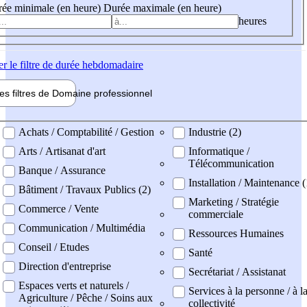
ée minimale (en heure)
Durée maximale (en heure)
heures
er
le filtre de durée hebdomadaire
les filtres de
Domaine pro
fessionnel
ne professionel
Achats / Comptabilité / Gestion
Industrie (2)
Arts / Artisanat d'art
Informatique /
Télécommunication
Banque / Assurance
Installation / Maintenance 
Bâtiment / Travaux Publics (2)
Marketing / Stratégie
Commerce / Vente
commerciale
Communication / Multimédia
Ressources Humaines
Conseil / Etudes
Santé
Direction d'entreprise
Secrétariat / Assistanat
Espaces verts et naturels /
Services à la personne / à l
Agriculture / Pêche / Soins aux
collectivité