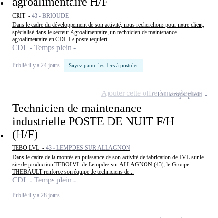
agroalimentaire H/F
CRIT -
43 - BRIOUDE
Dans le cadre du développement de son activité, nous recherchons pour notre client,
spécialisé dans le secteur Agroalimentaire, un technicien de maintenance
agroalimentaire en CDI. Le poste requiert...
CDI - Temps plein
Publié il y a 24 jours
Soyez parmi les 1ers à postuler
Ajouter cette offre à ma sélection
CDI
Temps plein
Technicien de maintenance
industrielle POSTE DE NUIT F/H
(H/F)
TEBO LVL -
43 - LEMPDES SUR ALLAGNON
Dans le cadre de la montée en puissance de son activité de fabrication de LVL sur le
site de production TEBOLVL de Lempdes sur ALLAGNON (43), le Groupe
THEBAULT renforce son équipe de techniciens de...
CDI - Temps plein
Publié il y a 28 jours