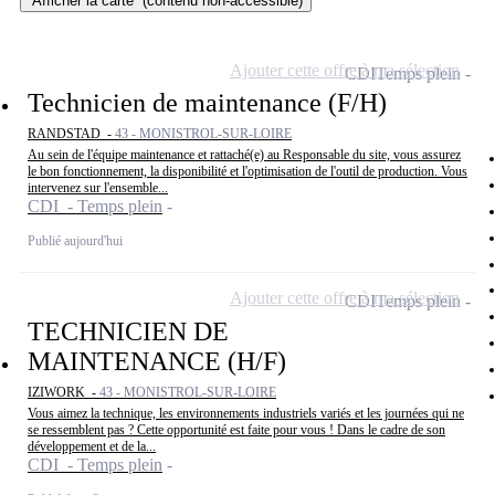
Afficher la carte
(contenu non-accessible)
Ajouter cette offre à ma sélection
CDI
Temps plein
Technicien de maintenance (F/H)
RANDSTAD -
43 - MONISTROL-SUR-LOIRE
Au sein de l'équipe maintenance et rattaché(e) au Responsable du site, vous assurez
le bon fonctionnement, la disponibilité et l'optimisation de l'outil de production. Vous
intervenez sur l'ensemble...
CDI - Temps plein
Publié aujourd'hui
Ajouter cette offre à ma sélection
CDI
Temps plein
TECHNICIEN DE
MAINTENANCE (H/F)
IZIWORK -
43 - MONISTROL-SUR-LOIRE
Vous aimez la technique, les environnements industriels variés et les journées qui ne
se ressemblent pas ? Cette opportunité est faite pour vous ! Dans le cadre de son
développement et de la...
CDI - Temps plein