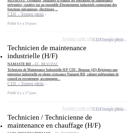
MISSIONS : Organiser, optimiser et réaliser les opérations de maintenance
préventive, curative sur un ensemble d'équipements industriels comportant des
fonctions mécaniques, électriques,...
CDI - Temps plein
Publié il y a 14 jours
Ajouter cette offre à ma sélection
CDI
Temps plein
Technicien de maintenance
industrielle (H/F)
NAMASTE RH -
43 - BEAUZAC
Technicien de Maintenance Industrielle H/F CDI - Beauzac (43) Rejoignez une
entreprise industrielle en pleine croissance Namasté RH, cabinet indépendant de
conseil en recrutement, accompagne...
CDI - Temps plein
Publié il y a 17 jours
Ajouter cette offre à ma sélection
CDI
Temps plein
Technicien / Technicienne de
maintenance en chauffage (H/F)