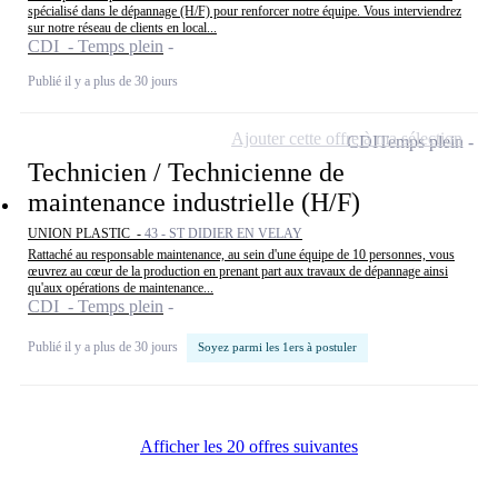
spécialisé dans le dépannage (H/F) pour renforcer notre équipe. Vous interviendrez
sur notre réseau de clients en local...
CDI - Temps plein
Publié il y a plus de 30 jours
Ajouter cette offre à ma sélection
CDI
Temps plein
Technicien / Technicienne de
maintenance industrielle (H/F)
UNION PLASTIC -
43 - ST DIDIER EN VELAY
Rattaché au responsable maintenance, au sein d'une équipe de 10 personnes, vous
œuvrez au cœur de la production en prenant part aux travaux de dépannage ainsi
qu'aux opérations de maintenance...
CDI - Temps plein
Publié il y a plus de 30 jours
Soyez parmi les 1ers à postuler
Afficher les 20 offres suivantes