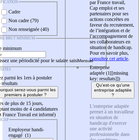
IFICATION
par France travail,
Cap emploi et ses
Cadre
partenaires pour ses
actions concrètes en
Non cadre (79)
faveur du recrutement,
Non renseignée (40)
de l’intégration et de
l’accompagnement de
IRE BRUT MINIMUM
ses collaborateurs en
situation de handicap.
re minimum
Pour en savoir plus,
consultez cet article
.
ssez une périodicité pour le salaire saisi
Entreprise
NITÉS
adaptée (1
[[missing
z parmi les 1ers à postuler
key: resultats]]
)
)
résultats
Qu'est-ce qu'une
urquoi serez-vous parmi les
entreprise adaptée
premiers à postuler ?
?
es de plus de 15 jours,
L'entreprise adaptée
tant moins de 4 candidatures
permet à un travailleur
t France Travail est informé)
en situation de
ICAP
handicap d'exercer
une activité
Employeur handi-
professionnelle dans
engagé (1)
des conditions