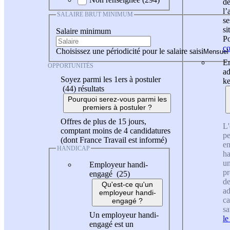
de
l
SALAIRE BRUT MINIMUM
se
si
Salaire minimum
Po
co
Choisissez une périodicité pour le salaire saisi
En
OPPORTUNITÉS
ad
Soyez parmi les 1ers à postuler
ke
(44)
résultats
Pourquoi serez-vous parmi les
premiers à postuler ?
Offres de plus de 15 jours,
L'
comptant moins de 4 candidatures
pe
(dont France Travail est informé)
en
HANDICAP
ha
un
Employeur handi-
pr
engagé (25)
de
Qu'est-ce qu'un
ad
employeur handi-
ca
engagé ?
sa
Un employeur handi-
le
engagé est un