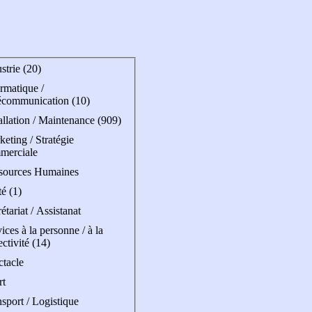
strie (20)
rmatique /
écommunication (10)
allation / Maintenance (909)
eting / Stratégie
merciale
sources Humaines
é (1)
étariat / Assistanat
ices à la personne / à la
ectivité (14)
ctacle
rt
sport / Logistique