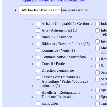
Appliquer
le filtre de durée hebdomadaire
Afficher les filtres de
Domaine pro
fessionnel
Domaine professionel
Achats / Comptabilité / Gestion
Indu
Arts / Artisanat d'art (1)
Info
Tél
Banque / Assurance
Inst
Bâtiment / Travaux Publics (27)
Mark
Commerce / Vente (1)
com
Communication / Multimédia
Res
Conseil / Etudes
Sant
Direction d'entreprise
Secr
Espaces verts et naturels /
Serv
Agriculture / Pêche / Soins aux
coll
animaux (2)
Spe
Hôtellerie - Restauration /
Tourisme / Animation
Spo
Immobilier
Tran