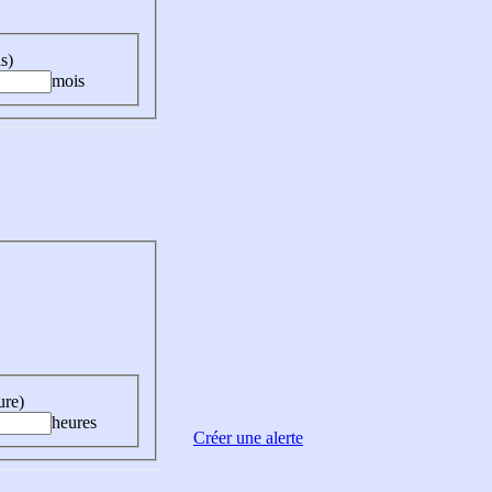
s)
mois
ure)
heures
Créer une alerte