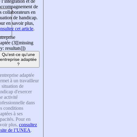
 l’intégration et de
’accompagnement de
s collaborateurs en
tuation de handicap.
ur en savoir plus,
nsultez cet article
.
treprise
aptée (3
[[missing
y: resultats]]
)
Qu'est-ce qu'une
entreprise adaptée
?
entreprise adaptée
rmet à un travailleur
 situation de
ndicap d'exercer
e activité
ofessionnelle dans
s conditions
aptées à ses
pacités. Pour en
voir plus,
consultez
 site de l’UNEA
.