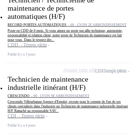
maintenance de portes
automatiques (H/F)
RECORD PORTES AUTOMATIQUES -
69 - LYON 2E ARRONDISSEMENT
Poste en CDD de 6 mois. Si vous aimez un poste qui allie technique, autonomie,
responsabilité et relation client, notre poste de Technicien de maintenance est fait
pour vous. Dans le respect des...
CDD - Temps plein
Publié il y a 3 jours
Ajouter cette offre à ma sélection
CDI
Temps plein
Technicien de maintenance
industrielle itinérant (H/F)
CRESCENDO -
69 - LYON 9E ARRONDISSEMENT
Crescendo Villeurbanne Agence d'Emploi, recrute pour le compte de l'un de ses
clients spécialisés dans l'industrie un Technicien de maintenance industrielle itinérant
H/F Rattaché au responsable SAV...
CDI - Temps plein
Publié il y a 4 jours