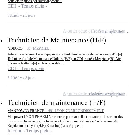
nous distinguons par notre approche...
CDI - Temps plein
Publié il y a 5 jours
Ajouter cette offre à ma sélection
CDI
Temps plein
Technicien de Maintenance (H/F)
ADECCO -
69 - MEYZIEU
Adecco Recrutement accompagne son client dans le cadre du recrutement d'un(e)
Technicien(ne) de Maintenance Utilités (H/F) en CDI, situé à Mezyieu (69). Vos
missions Rattaché(e) au Responsable...
CDI - Temps plein
Publié il y a 8 jours
Ajouter cette offre à ma sélection
Intérim
Temps plein
Technicien de maintenance (H/F)
MANPOWER FRANCE -
69 - LYON 7E ARRONDISSEMENT
Manpower LYON PHARMA recherche pour son client, un acteur du secteur des
Industries chimique, pétrochimique et minière, un Technicien Automatisme &
Régulation sur Lyon (H/F) Rattaché(e) aux équipes...
Intérim - Temps plein