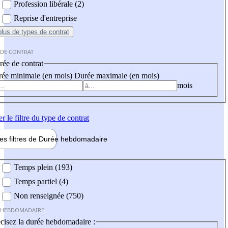
Profession libérale (2)
Reprise d'entreprise
plus
de types de contrat
 DE CONTRAT
ée de contrat
ée minimale (en mois)
Durée maximale (en mois)
mois
er
le filtre du type de contrat
les filtres de
Durée hebdo
madaire
 hebdomadaire
Temps plein (193)
Temps partiel (4)
Non renseignée (750)
 HEBDOMADAIRE
cisez la durée hebdomadaire :