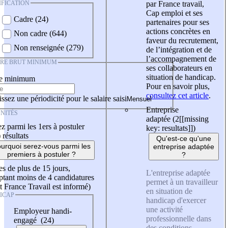
IFICATION
par France travail,
Cap emploi et ses
Cadre (24)
partenaires pour ses
actions concrètes en
Non cadre (644)
faveur du recrutement,
Non renseignée (279)
de l’intégration et de
l’accompagnement de
IRE BRUT MINIMUM
ses collaborateurs en
situation de handicap.
re minimum
Pour en savoir plus,
consultez cet article
.
ssez une périodicité pour le salaire saisi
Entreprise
NITÉS
adaptée (2
[[missing
z parmi les 1ers à postuler
key: resultats]]
)
)
résultats
Qu'est-ce qu'une
urquoi serez-vous parmi les
entreprise adaptée
premiers à postuler ?
?
es de plus de 15 jours,
L'entreprise adaptée
tant moins de 4 candidatures
permet à un travailleur
t France Travail est informé)
en situation de
ICAP
handicap d'exercer
une activité
Employeur handi-
professionnelle dans
engagé (24)
des conditions