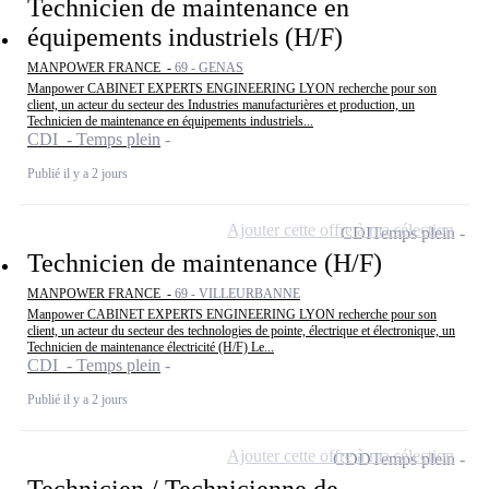
Technicien de maintenance en
équipements industriels (H/F)
MANPOWER FRANCE -
69 - GENAS
Manpower CABINET EXPERTS ENGINEERING LYON recherche pour son
client, un acteur du secteur des Industries manufacturières et production, un
Technicien de maintenance en équipements industriels...
CDI - Temps plein
Publié il y a 2 jours
Ajouter cette offre à ma sélection
CDI
Temps plein
Technicien de maintenance (H/F)
MANPOWER FRANCE -
69 - VILLEURBANNE
Manpower CABINET EXPERTS ENGINEERING LYON recherche pour son
client, un acteur du secteur des technologies de pointe, électrique et électronique, un
Technicien de maintenance électricité (H/F) Le...
CDI - Temps plein
Publié il y a 2 jours
Ajouter cette offre à ma sélection
CDD
Temps plein
Technicien / Technicienne de