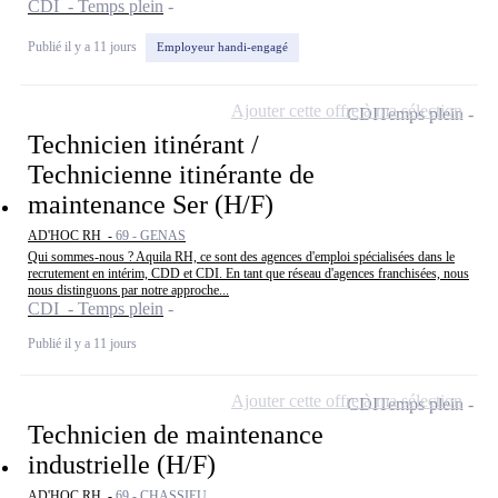
CDI - Temps plein
Publié il y a 11 jours
Employeur handi-engagé
Ajouter cette offre à ma sélection
CDI
Temps plein
Technicien itinérant /
Technicienne itinérante de
maintenance Ser (H/F)
AD'HOC RH -
69 - GENAS
Qui sommes-nous ? Aquila RH, ce sont des agences d'emploi spécialisées dans le
recrutement en intérim, CDD et CDI. En tant que réseau d'agences franchisées, nous
nous distinguons par notre approche...
CDI - Temps plein
Publié il y a 11 jours
Ajouter cette offre à ma sélection
CDI
Temps plein
Technicien de maintenance
industrielle (H/F)
AD'HOC RH -
69 - CHASSIEU