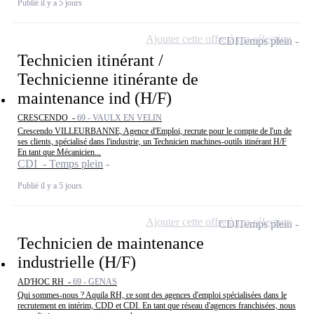
Publié il y a 5 jours
Ajouter cette offre à ma sélection
CDI
Temps plein
Technicien itinérant /
Technicienne itinérante de
maintenance ind (H/F)
CRESCENDO -
69 - VAULX EN VELIN
Crescendo VILLEURBANNE, Agence d'Emploi, recrute pour le compte de l'un de
ses clients, spécialisé dans l'industrie, un Technicien machines-outils itinérant H/F
En tant que Mécanicien...
CDI - Temps plein
Publié il y a 5 jours
Ajouter cette offre à ma sélection
CDI
Temps plein
Technicien de maintenance
industrielle (H/F)
AD'HOC RH -
69 - GENAS
Qui sommes-nous ? Aquila RH, ce sont des agences d'emploi spécialisées dans le
recrutement en intérim, CDD et CDI. En tant que réseau d'agences franchisées, nous