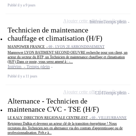
Publié il y a 9 jours
Ajouter cette offre à ma sélection
Intérim
Temps plein
Technicien de maintenance
chauffage et climatisation (H/F)
MANPOWER FRANCE -
69 - LYON 2E ARRONDISSEMENT
Manpower LYON BATIMENT SECOND OEUVRE recherche pour son client, un
acteur du secteur du BTP, un Technicien de maintenance chauffage et climatisation
(H/F) Dans ce poste, vous serez amené à : -...
Intérim - Temps plein
Publié il y a 11 jours
Ajouter cette offre à ma sélection
CDI
Temps plein
Alternance - Technicien de
maintenance CVC - TSE (H/F)
LE KALY DIRECTION REGIONALE CENTRE-EST -
69 - VILLEURBANNE
Rejoignez Dalkia et devenez un acteur clé de la transition énergétique ! Nous
recrutons des Technicien.nes en alternance via des contrats d'apprentissage ou de
professionnalisation. Prêt.e à...