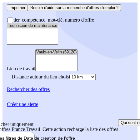
Imprimer
Besoin d'aide sur la recherche d'offres d'emploi ?
Métier, compétence, mot-clé, numéro d'offre
Lieu de travail
Distance autour du lieu choisi
Rechercher
des offres
Créer une alerte
Qui sont n
icher uniquement
 offres France Travail
Cette action recharge la liste des offres
les filtres de
Date de création
de l'offre