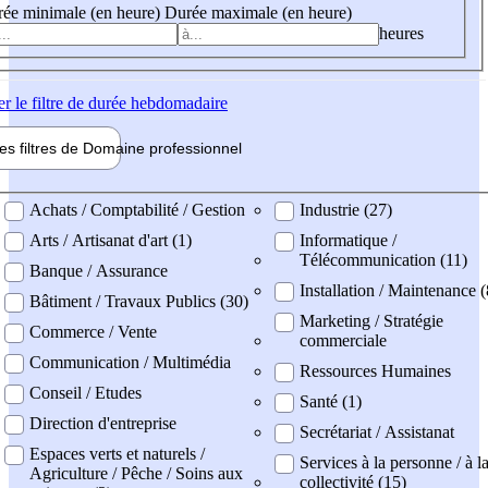
ée minimale (en heure)
Durée maximale (en heure)
heures
er
le filtre de durée hebdomadaire
les filtres de
Domaine pro
fessionnel
ne professionel
Achats / Comptabilité / Gestion
Industrie (27)
Arts / Artisanat d'art (1)
Informatique /
Télécommunication (11)
Banque / Assurance
Installation / Maintenance 
Bâtiment / Travaux Publics (30)
Marketing / Stratégie
Commerce / Vente
commerciale
Communication / Multimédia
Ressources Humaines
Conseil / Etudes
Santé (1)
Direction d'entreprise
Secrétariat / Assistanat
Espaces verts et naturels /
Services à la personne / à l
Agriculture / Pêche / Soins aux
collectivité (15)