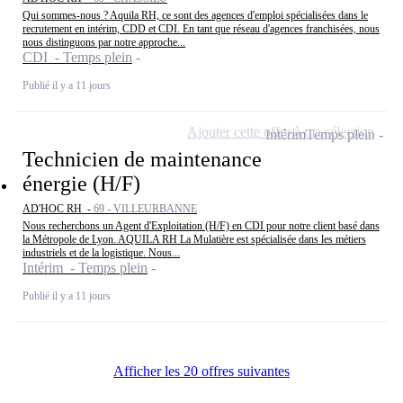
Qui sommes-nous ? Aquila RH, ce sont des agences d'emploi spécialisées dans le
recrutement en intérim, CDD et CDI. En tant que réseau d'agences franchisées, nous
nous distinguons par notre approche...
CDI - Temps plein
Publié il y a 11 jours
Ajouter cette offre à ma sélection
Intérim
Temps plein
Technicien de maintenance
énergie (H/F)
AD'HOC RH -
69 - VILLEURBANNE
Nous recherchons un Agent d'Exploitation (H/F) en CDI pour notre client basé dans
la Métropole de Lyon. AQUILA RH La Mulatière est spécialisée dans les métiers
industriels et de la logistique. Nous...
Intérim - Temps plein
Publié il y a 11 jours
Afficher les 20 offres suivantes