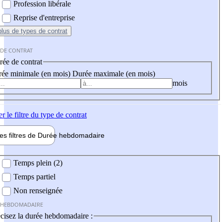
Profession libérale
Reprise d'entreprise
plus
de types de contrat
 DE CONTRAT
ée de contrat
ée minimale (en mois)
Durée maximale (en mois)
mois
er
le filtre du type de contrat
les filtres de
Durée hebdo
madaire
 hebdomadaire
Temps plein (2)
Temps partiel
Non renseignée
 HEBDOMADAIRE
cisez la durée hebdomadaire :