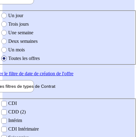
e création de l'offre
Un jour
Trois jours
Une semaine
Deux semaines
Un mois
Toutes les offres
er
le filtre de date de création de l'offre
les filtres de types de
Contrat
de contrat
CDI
CDD (2)
Intérim
CDI Intérimaire