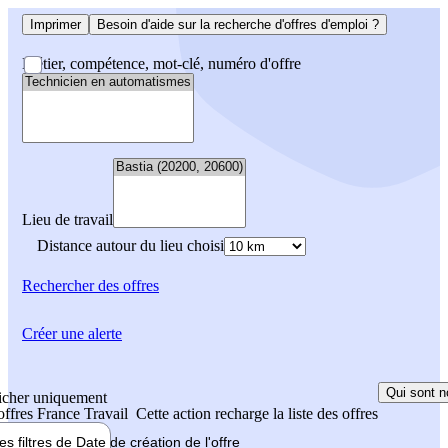
Imprimer
Besoin d'aide sur la recherche d'offres d'emploi ?
Métier, compétence, mot-clé, numéro d'offre
Lieu de travail
Distance autour du lieu choisi
Rechercher
des offres
Créer une alerte
Qui sont n
icher uniquement
 offres France Travail
Cette action recharge la liste des offres
les filtres de
Date de création
de l'offre