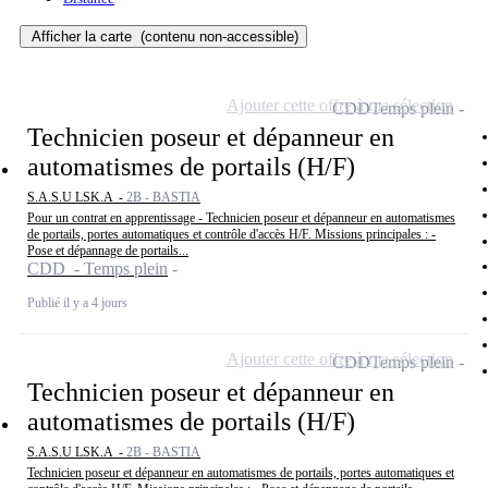
Afficher la carte
(contenu non-accessible)
Ajouter cette offre à ma sélection
CDD
Temps plein
Technicien poseur et dépanneur en
automatismes de portails (H/F)
S.A.S.U LSK.A -
2B - BASTIA
Pour un contrat en apprentissage - Technicien poseur et dépanneur en automatismes
de portails, portes automatiques et contrôle d'accès H/F. Missions principales : -
Pose et dépannage de portails...
CDD - Temps plein
Publié il y a 4 jours
Ajouter cette offre à ma sélection
CDD
Temps plein
Technicien poseur et dépanneur en
automatismes de portails (H/F)
S.A.S.U LSK.A -
2B - BASTIA
Technicien poseur et dépanneur en automatismes de portails, portes automatiques et