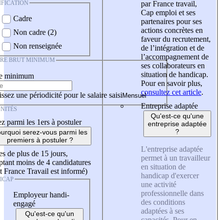
IFICATION
par France travail,
Cap emploi et ses
Cadre
partenaires pour ses
actions concrètes en
Non cadre (2)
faveur du recrutement,
Non renseignée
de l’intégration et de
l’accompagnement de
IRE BRUT MINIMUM
ses collaborateurs en
situation de handicap.
re minimum
Pour en savoir plus,
consultez cet article
.
ssez une périodicité pour le salaire saisi
Entreprise adaptée
NITÉS
Qu'est-ce qu'une
z parmi les 1ers à postuler
entreprise adaptée
?
urquoi serez-vous parmi les
premiers à postuler ?
L'entreprise adaptée
es de plus de 15 jours,
permet à un travailleur
tant moins de 4 candidatures
en situation de
t France Travail est informé)
handicap d'exercer
ICAP
une activité
professionnelle dans
Employeur handi-
des conditions
engagé
adaptées à ses
Qu'est-ce qu'un
capacités. Pour en