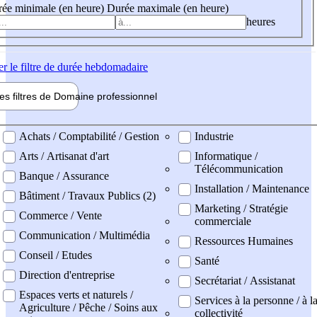
ée minimale (en heure)
Durée maximale (en heure)
heures
er
le filtre de durée hebdomadaire
les filtres de
Domaine pro
fessionnel
ne professionel
Achats / Comptabilité / Gestion
Industrie
Arts / Artisanat d'art
Informatique /
Télécommunication
Banque / Assurance
Installation / Maintenance
Bâtiment / Travaux Publics (2)
Marketing / Stratégie
Commerce / Vente
commerciale
Communication / Multimédia
Ressources Humaines
Conseil / Etudes
Santé
Direction d'entreprise
Secrétariat / Assistanat
Espaces verts et naturels /
Services à la personne / à l
Agriculture / Pêche / Soins aux
collectivité