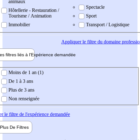
animaux
Spectacle
Hôtellerie - Restauration /
Tourisme / Animation
Sport
Immobilier
Transport / Logistique
Appliquer
le filtre du domaine professi
es filtres liés à l'
Expérience
demandée
ience demandée
Moins de 1 an (1)
De 1 à 3 ans
Plus de 3 ans
Non renseignée
er
le filtre de l'expérience demandée
Plus De
Filtres