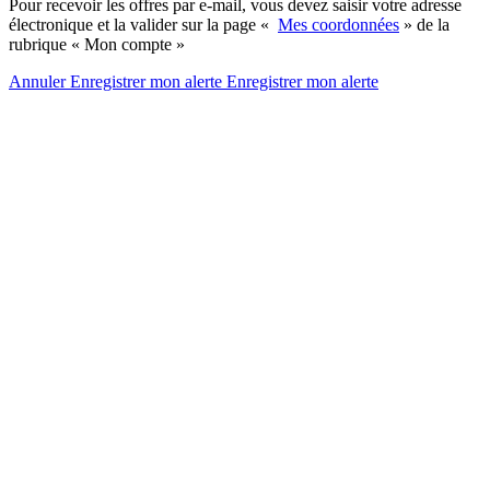
Pour recevoir les offres par e-mail, vous devez saisir votre adresse
électronique et la valider sur la page «
Mes coordonnées
» de la
rubrique « Mon compte »
Annuler
Enregistrer mon alerte
Enregistrer
mon alerte