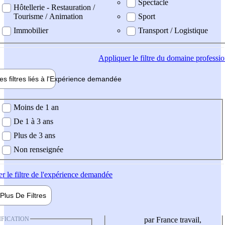
Spectacle
Hôtellerie - Restauration /
Tourisme / Animation
Sport
Immobilier
Transport / Logistique
Appliquer
le filtre du domaine professi
es filtres liés à l'
Expérience
demandée
ience demandée
Moins de 1 an
De 1 à 3 ans
Plus de 3 ans
Non renseignée
er
le filtre de l'expérience demandée
Plus De
Filtres
IFICATION
par France travail,