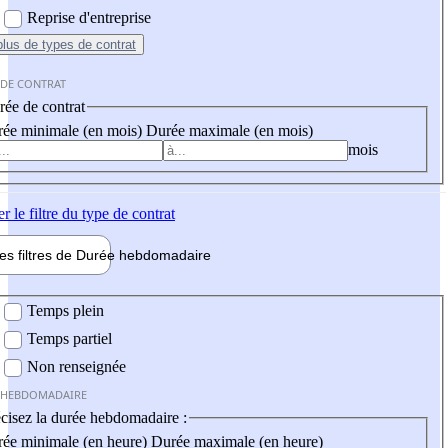
Reprise d'entreprise
plus
de types de contrat
 DE CONTRAT
ée de contrat
ée minimale (en mois)
Durée maximale (en mois)
mois
er
le filtre du type de contrat
les filtres de
Durée hebdo
madaire
 hebdomadaire
Temps plein
Temps partiel
Non renseignée
 HEBDOMADAIRE
cisez la durée hebdomadaire :
ée minimale (en heure)
Durée maximale (en heure)