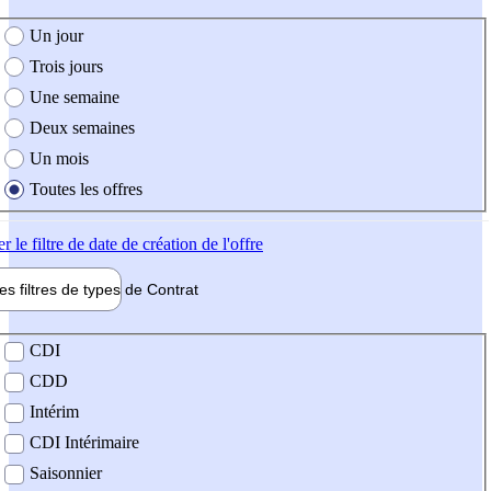
e création de l'offre
Un jour
Trois jours
Une semaine
Deux semaines
Un mois
Toutes les offres
er
le filtre de date de création de l'offre
les filtres de types de
Contrat
de contrat
CDI
CDD
Intérim
CDI Intérimaire
Saisonnier