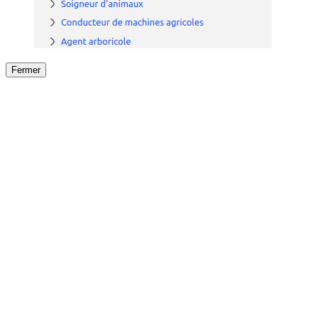
Fermer
Fermer
le détail de l'offre
/
Offre
sur
Offre précéden