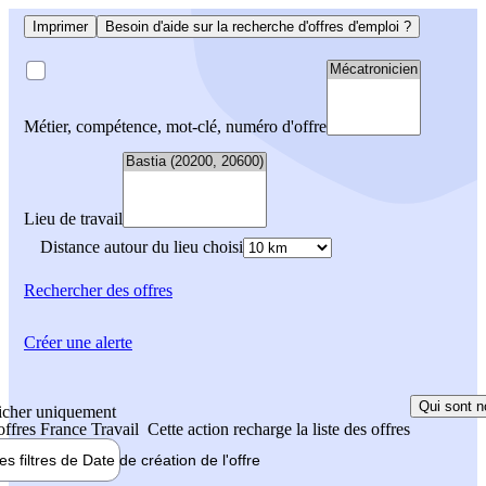
Imprimer
Besoin d'aide sur la recherche d'offres d'emploi ?
Métier, compétence, mot-clé, numéro d'offre
Lieu de travail
Distance autour du lieu choisi
Rechercher
des offres
Créer une alerte
Qui sont n
icher uniquement
 offres France Travail
Cette action recharge la liste des offres
les filtres de
Date de création
de l'offre