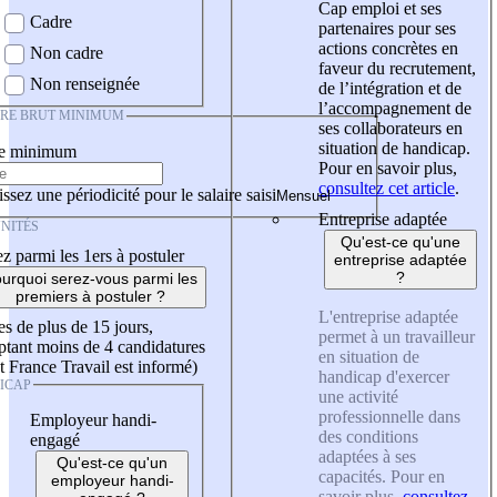
Cap emploi et ses
Cadre
partenaires pour ses
actions concrètes en
Non cadre
faveur du recrutement,
Non renseignée
de l’intégration et de
l’accompagnement de
IRE BRUT MINIMUM
ses collaborateurs en
situation de handicap.
re minimum
Pour en savoir plus,
consultez cet article
.
ssez une périodicité pour le salaire saisi
Entreprise adaptée
NITÉS
Qu'est-ce qu'une
z parmi les 1ers à postuler
entreprise adaptée
?
urquoi serez-vous parmi les
premiers à postuler ?
L'entreprise adaptée
es de plus de 15 jours,
permet à un travailleur
tant moins de 4 candidatures
en situation de
t France Travail est informé)
handicap d'exercer
ICAP
une activité
professionnelle dans
Employeur handi-
des conditions
engagé
adaptées à ses
Qu'est-ce qu'un
capacités. Pour en
employeur handi-
savoir plus,
consultez