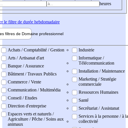
heures
er
le filtre de durée hebdomadaire
les filtres de
Domaine pro
fessionnel
ne professionel
Achats / Comptabilité / Gestion
Industrie
Arts / Artisanat d'art
Informatique /
Télécommunication
Banque / Assurance
Installation / Maintenance
Bâtiment / Travaux Publics
Marketing / Stratégie
Commerce / Vente
commerciale
Communication / Multimédia
Ressources Humaines
Conseil / Etudes
Santé
Direction d'entreprise
Secrétariat / Assistanat
Espaces verts et naturels /
Services à la personne / à l
Agriculture / Pêche / Soins aux
collectivité
animaux