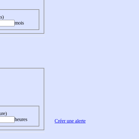
s)
mois
ure)
heures
Créer une alerte