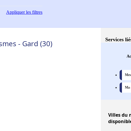
Appliquer
les filtres
Services li
smes - Gard (30)
Ac
Mes 
Ma s
Villes
du m
disponibl