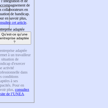
 l’intégration et de
’accompagnement de
s collaborateurs en
tuation de handicap.
ur en savoir plus,
nsultez cet article
.
treprise adaptée
Qu'est-ce qu'une
entreprise adaptée
?
entreprise adaptée
rmet à un travailleur
 situation de
ndicap d'exercer
e activité
ofessionnelle dans
s conditions
aptées à ses
pacités. Pour en
voir plus,
consultez
 site de l’UNEA
.