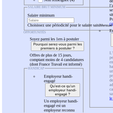
de
l
SALAIRE BRUT MINIMUM
se
si
Salaire minimum
Po
co
Choisissez une périodicité pour le salaire saisi
En
OPPORTUNITÉS
Soyez parmi les 1ers à postuler
Pourquoi serez-vous parmi les
premiers à postuler ?
L'
Offres de plus de 15 jours,
pe
comptant moins de 4 candidatures
en
(dont France Travail est informé)
ha
HANDICAP
un
pr
Employeur handi-
de
engagé
ad
Qu'est-ce qu'un
ca
employeur handi-
sa
engagé ?
le
Un employeur handi-
engagé est un
employeur reconnu