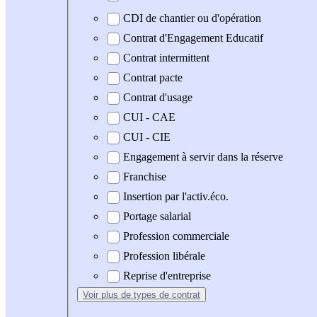
CDI de chantier ou d'opération
Contrat d'Engagement Educatif
Contrat intermittent
Contrat pacte
Contrat d'usage
CUI - CAE
CUI - CIE
Engagement à servir dans la réserve
Franchise
Insertion par l'activ.éco.
Portage salarial
Profession commerciale
Profession libérale
Reprise d'entreprise
Voir plus
de types de contrat