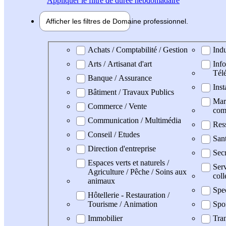
Appliquer
le filtre de durée hebdomadaire
Afficher les filtres de
Domaine pro
fessionnel
Domaine professionel
Achats / Comptabilité / Gestion
Indu
Arts / Artisanat d'art
Info
Tél
Banque / Assurance
Inst
Bâtiment / Travaux Publics
Mark
Commerce / Vente
com
Communication / Multimédia
Res
Conseil / Etudes
San
Direction d'entreprise
Secr
Espaces verts et naturels /
Serv
Agriculture / Pêche / Soins aux
coll
animaux
Spe
Hôtellerie - Restauration /
Tourisme / Animation
Spo
Immobilier
Tran