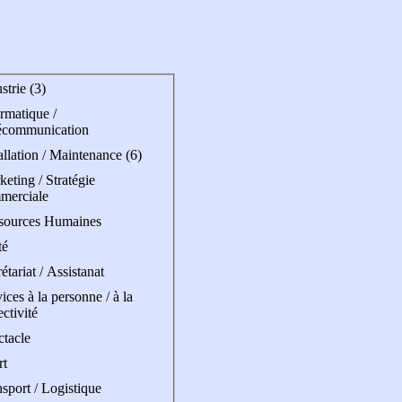
strie (3)
rmatique /
écommunication
allation / Maintenance (6)
eting / Stratégie
merciale
sources Humaines
té
étariat / Assistanat
ices à la personne / à la
ectivité
ctacle
rt
sport / Logistique