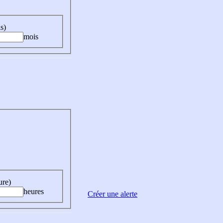
s)
mois
ure)
heures
Créer une alerte