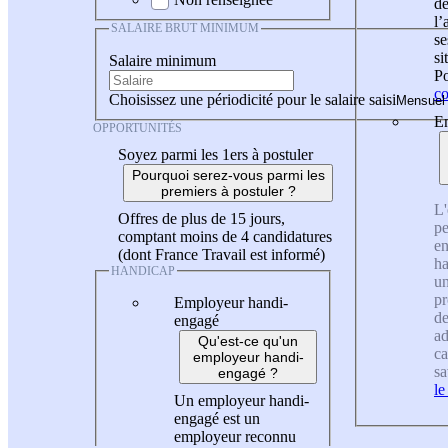
de
l
SALAIRE BRUT MINIMUM
se
si
Salaire minimum
Po
co
Choisissez une périodicité pour le salaire saisi
En
OPPORTUNITÉS
Soyez parmi les 1ers à postuler
Pourquoi serez-vous parmi les
premiers à postuler ?
L'
Offres de plus de 15 jours,
pe
comptant moins de 4 candidatures
en
(dont France Travail est informé)
ha
HANDICAP
un
pr
Employeur handi-
de
engagé
ad
Qu'est-ce qu'un
ca
employeur handi-
sa
engagé ?
le
Un employeur handi-
engagé est un
employeur reconnu