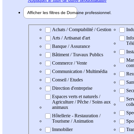
Appliquer
le filtre de durée hebdomadaire
Afficher les filtres de
Domaine pro
fessionnel
Domaine professionel
Achats / Comptabilité / Gestion
Indu
Arts / Artisanat d'art
Info
Tél
Banque / Assurance
Inst
Bâtiment / Travaux Publics
Mark
Commerce / Vente
com
Communication / Multimédia
Res
Conseil / Etudes
San
Direction d'entreprise
Secr
Espaces verts et naturels /
Serv
Agriculture / Pêche / Soins aux
coll
animaux
Spe
Hôtellerie - Restauration /
Tourisme / Animation
Spo
Immobilier
Tran