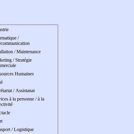
strie
rmatique /
écommunication
allation / Maintenance
eting / Stratégie
merciale
sources Humaines
té
étariat / Assistanat
ices à la personne / à la
ectivité
ctacle
rt
sport / Logistique