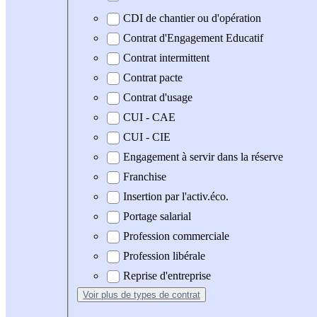
CDI de chantier ou d'opération
Contrat d'Engagement Educatif
Contrat intermittent
Contrat pacte
Contrat d'usage
CUI - CAE
CUI - CIE
Engagement à servir dans la réserve
Franchise
Insertion par l'activ.éco.
Portage salarial
Profession commerciale
Profession libérale
Reprise d'entreprise
Voir plus
de types de contrat