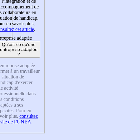
 l’intégration et de
’accompagnement de
s collaborateurs en
tuation de handicap.
ur en savoir plus,
nsultez cet article
.
treprise adaptée
Qu'est-ce qu'une
entreprise adaptée
?
entreprise adaptée
rmet à un travailleur
 situation de
ndicap d'exercer
e activité
ofessionnelle dans
s conditions
aptées à ses
pacités. Pour en
voir plus,
consultez
 site de l’UNEA
.