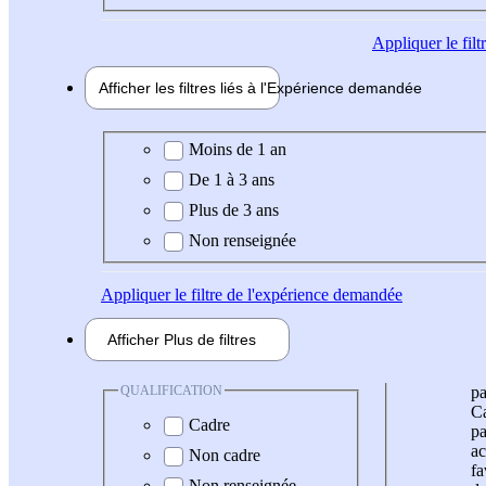
Appliquer
le fil
Afficher les filtres liés à l'
Expérience
demandée
Expérience demandée
Moins de 1 an
De 1 à 3 ans
Plus de 3 ans
Non renseignée
Appliquer
le filtre de l'expérience demandée
Afficher
Plus de
filtres
QUALIFICATION
pa
Ca
Cadre
pa
ac
Non cadre
fa
Non renseignée