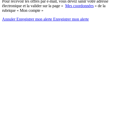
Pour recevoir les offres par e-mail, vous devez saisir votre adresse
électronique et la valider sur la page «
Mes coordonnées
» de la
rubrique « Mon compte »
Annuler
Enregistrer mon alerte
Enregistrer
mon alerte