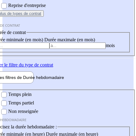
Reprise d'entreprise
plus
de types de contrat
 DE CONTRAT
ée de contrat
ée minimale (en mois)
Durée maximale (en mois)
mois
er
le filtre du type de contrat
les filtres de
Durée hebdo
madaire
 hebdomadaire
Temps plein
Temps partiel
Non renseignée
 HEBDOMADAIRE
cisez la durée hebdomadaire :
ée minimale (en heure)
Durée maximale (en heure)