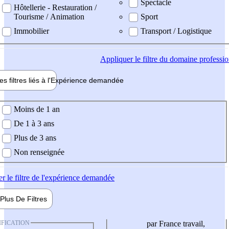
Spectacle
Hôtellerie - Restauration /
Tourisme / Animation
Sport
Immobilier
Transport / Logistique
Appliquer
le filtre du domaine professi
es filtres liés à l'
Expérience
demandée
ience demandée
Moins de 1 an
De 1 à 3 ans
Plus de 3 ans
Non renseignée
er
le filtre de l'expérience demandée
Plus De
Filtres
IFICATION
par France travail,