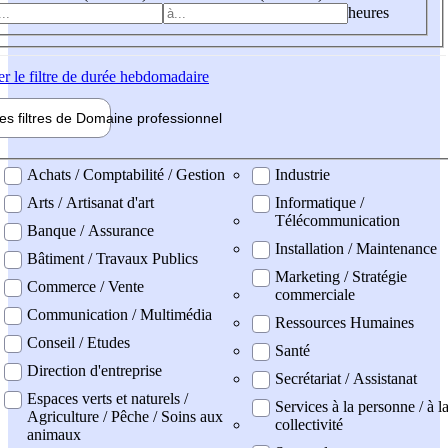
heures
er
le filtre de durée hebdomadaire
les filtres de
Domaine pro
fessionnel
ne professionel
Achats / Comptabilité / Gestion
Industrie
Arts / Artisanat d'art
Informatique /
Télécommunication
Banque / Assurance
Installation / Maintenance
Bâtiment / Travaux Publics
Marketing / Stratégie
Commerce / Vente
commerciale
Communication / Multimédia
Ressources Humaines
Conseil / Etudes
Santé
Direction d'entreprise
Secrétariat / Assistanat
Espaces verts et naturels /
Services à la personne / à l
Agriculture / Pêche / Soins aux
collectivité
animaux