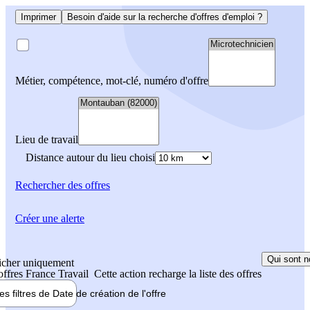
Imprimer
Besoin d'aide sur la recherche d'offres d'emploi ?
Métier, compétence, mot-clé, numéro d'offre
Lieu de travail
Distance autour du lieu choisi
Rechercher
des offres
Créer une alerte
Qui sont n
icher uniquement
 offres France Travail
Cette action recharge la liste des offres
les filtres de
Date de création
de l'offre