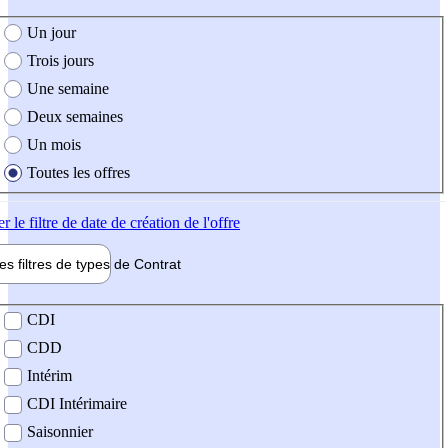
e création de l'offre
Un jour
Trois jours
Une semaine
Deux semaines
Un mois
Toutes les offres
er
le filtre de date de création de l'offre
les filtres de types de
Contrat
de contrat
CDI
CDD
Intérim
CDI Intérimaire
Saisonnier