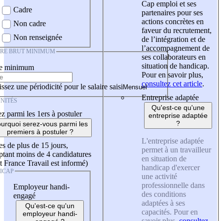
Cap emploi et ses
Cadre
partenaires pour ses
actions concrètes en
Non cadre
faveur du recrutement,
Non renseignée
de l’intégration et de
l’accompagnement de
IRE BRUT MINIMUM
ses collaborateurs en
situation de handicap.
re minimum
Pour en savoir plus,
consultez cet article
.
ssez une périodicité pour le salaire saisi
Entreprise adaptée
NITÉS
Qu'est-ce qu'une
z parmi les 1ers à postuler
entreprise adaptée
?
urquoi serez-vous parmi les
premiers à postuler ?
L'entreprise adaptée
es de plus de 15 jours,
permet à un travailleur
tant moins de 4 candidatures
en situation de
t France Travail est informé)
handicap d'exercer
ICAP
une activité
professionnelle dans
Employeur handi-
des conditions
engagé
adaptées à ses
Qu'est-ce qu'un
capacités. Pour en
employeur handi-
savoir plus,
consultez