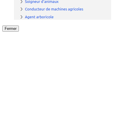
Fermer
Fermer
le détail de l'offre
/
Offre
sur
Offre précéden