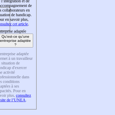
 l’intégration et de
’accompagnement de
s collaborateurs en
tuation de handicap.
ur en savoir plus,
nsultez cet article
.
treprise adaptée
Qu'est-ce qu'une
entreprise adaptée
?
entreprise adaptée
rmet à un travailleur
 situation de
ndicap d'exercer
e activité
ofessionnelle dans
s conditions
aptées à ses
pacités. Pour en
voir plus,
consultez
 site de l’UNEA
.