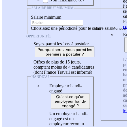
de
l
SALAIRE BRUT MINIMUM
se
si
Salaire minimum
Po
co
Choisissez une périodicité pour le salaire saisi
En
OPPORTUNITÉS
Soyez parmi les 1ers à postuler
Pourquoi serez-vous parmi les
premiers à postuler ?
L'
Offres de plus de 15 jours,
pe
comptant moins de 4 candidatures
en
(dont France Travail est informé)
ha
HANDICAP
un
pr
Employeur handi-
de
engagé
ad
Qu'est-ce qu'un
ca
employeur handi-
sa
engagé ?
le
Un employeur handi-
engagé est un
employeur reconnu