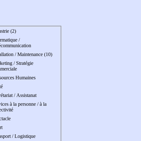
strie (2)
rmatique /
écommunication
allation / Maintenance (10)
eting / Stratégie
merciale
sources Humaines
té
étariat / Assistanat
ices à la personne / à la
ectivité
ctacle
rt
sport / Logistique