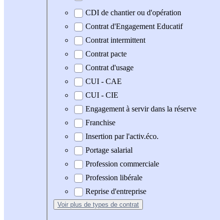
CDI de chantier ou d'opération
Contrat d'Engagement Educatif
Contrat intermittent
Contrat pacte
Contrat d'usage
CUI - CAE
CUI - CIE
Engagement à servir dans la réserve
Franchise
Insertion par l'activ.éco.
Portage salarial
Profession commerciale
Profession libérale
Reprise d'entreprise
Voir plus
de types de contrat