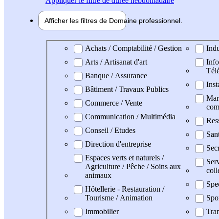
Appliquer
le filtre de durée hebdomadaire
Afficher les filtres de
Domaine pro
fessionnel
Domaine professionel
Achats / Comptabilité / Gestion
Indu
Arts / Artisanat d'art
Info
Tél
Banque / Assurance
Inst
Bâtiment / Travaux Publics
Mark
Commerce / Vente
com
Communication / Multimédia
Res
Conseil / Etudes
San
Direction d'entreprise
Secr
Espaces verts et naturels /
Serv
Agriculture / Pêche / Soins aux
coll
animaux
Spe
Hôtellerie - Restauration /
Tourisme / Animation
Spo
Immobilier
Tran