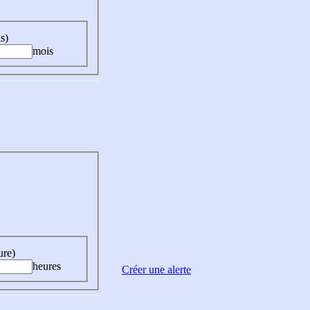
s)
mois
ure)
heures
Créer une alerte