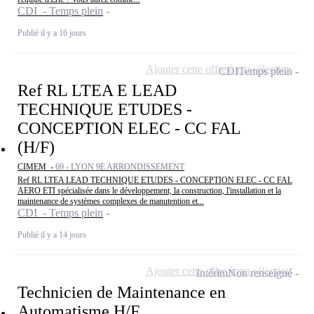
CDI - Temps plein
Publié il y a 16 jours
Ajouter cette offre à ma sélection
CDI
Temps plein
Ref RL LTEA E LEAD
TECHNIQUE ETUDES -
CONCEPTION ELEC - CC FAL
(H/F)
CIMEM -
69 - LYON 9E ARRONDISSEMENT
Ref RL LTEA LEAD TECHNIQUE ETUDES - CONCEPTION ELEC - CC FAL
AERO ETI spécialisée dans le développement, la construction, l'installation et la
maintenance de systèmes complexes de manutention et...
CDI - Temps plein
Publié il y a 14 jours
Ajouter cette offre à ma sélection
Intérim
Non renseigné
Technicien de Maintenance en
Automatisme H/F