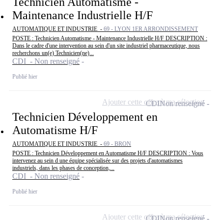
Technicien Automatisme -
Maintenance Industrielle H/F
AUTOMATIQUE ET INDUSTRIE -
69 - LYON 1ER ARRONDISSEMENT
POSTE : Technicien Automatisme - Maintenance Industrielle H/F DESCRIPTION :
Dans le cadre d'une intervention au sein d'un site industriel pharmaceutique, nous
recherchons un(e) Technicien(ne)...
CDI - Non renseigné
Publié hier
Ajouter cette offre à ma sélection
CDI
Non renseigné
Technicien Développement en
Automatisme H/F
AUTOMATIQUE ET INDUSTRIE -
69 - BRON
POSTE : Technicien Développement en Automatisme H/F DESCRIPTION : Vous
intervenez au sein d une équipe spécialisée sur des projets d'automatismes
industriels, dans les phases de conception,...
CDI - Non renseigné
Publié hier
Ajouter cette offre à ma sélection
CDI
Non renseigné