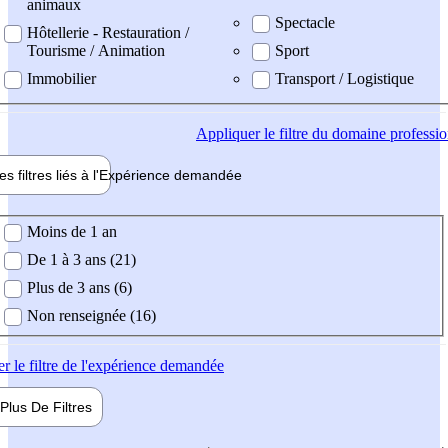
animaux
Spectacle
Hôtellerie - Restauration /
Tourisme / Animation
Sport
Immobilier
Transport / Logistique
Appliquer
le filtre du domaine professi
es filtres liés à l'
Expérience
demandée
ience demandée
Moins de 1 an
De 1 à 3 ans (21)
Plus de 3 ans (6)
Non renseignée (16)
er
le filtre de l'expérience demandée
Plus De
Filtres