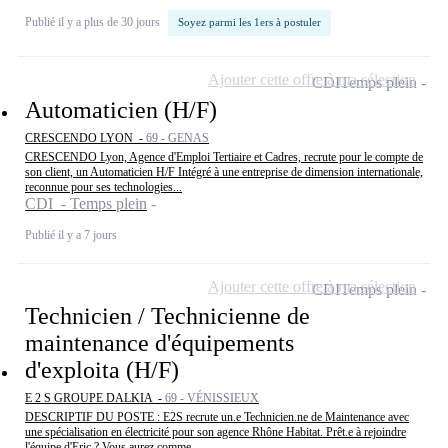
Publié il y a plus de 30 jours
Soyez parmi les 1ers à postuler
Ajouter cette offre à ma sélection
CDI
Temps plein
Automaticien (H/F)
CRESCENDO LYON -
69 - GENAS
CRESCENDO Lyon, Agence d'Emploi Tertiaire et Cadres, recrute pour le compte de
son client, un Automaticien H/F Intégré à une entreprise de dimension internationale,
reconnue pour ses technologies...
CDI - Temps plein
Publié il y a 7 jours
Ajouter cette offre à ma sélection
CDI
Temps plein
Technicien / Technicienne de
maintenance d'équipements
d'exploita (H/F)
E 2 S GROUPE DALKIA -
69 - VÉNISSIEUX
DESCRIPTIF DU POSTE : E2S recrute un.e Technicien.ne de Maintenance avec
une spécialisation en électricité pour son agence Rhône Habitat. Prêt.e à rejoindre
l'équipe d'Eric ? Vous aurez comme...