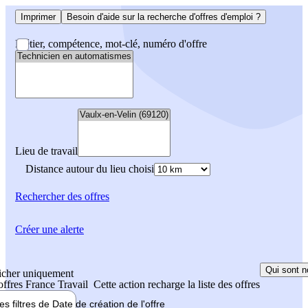
Imprimer
Besoin d'aide sur la recherche d'offres d'emploi ?
Métier, compétence, mot-clé, numéro d'offre
Lieu de travail
Distance autour du lieu choisi
Rechercher
des offres
Créer une alerte
Qui sont n
icher uniquement
 offres France Travail
Cette action recharge la liste des offres
les filtres de
Date de création
de l'offre