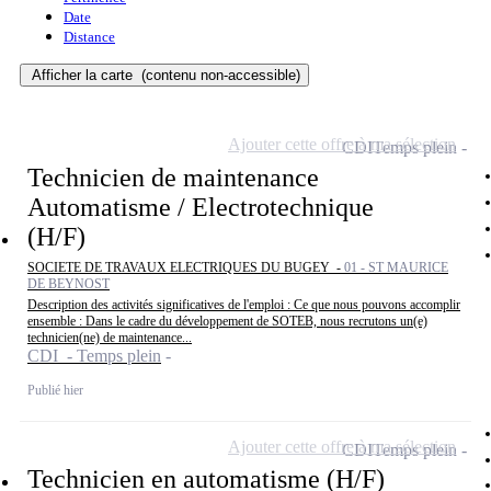
Date
Distance
Afficher la carte
(contenu non-accessible)
Ajouter cette offre à ma sélection
CDI
Temps plein
Technicien de maintenance
Automatisme / Electrotechnique
(H/F)
SOCIETE DE TRAVAUX ELECTRIQUES DU BUGEY -
01 - ST MAURICE
DE BEYNOST
Description des activités significatives de l'emploi : Ce que nous pouvons accomplir
ensemble : Dans le cadre du développement de SOTEB, nous recrutons un(e)
technicien(ne) de maintenance...
CDI - Temps plein
Publié hier
Ajouter cette offre à ma sélection
CDI
Temps plein
Technicien en automatisme (H/F)