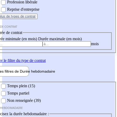
Profession libérale
Reprise d'entreprise
plus
de types de contrat
 DE CONTRAT
ée de contrat
ée minimale (en mois)
Durée maximale (en mois)
mois
er
le filtre du type de contrat
les filtres de
Durée hebdo
madaire
 hebdomadaire
Temps plein (15)
Temps partiel
Non renseignée (39)
 HEBDOMADAIRE
cisez la durée hebdomadaire :