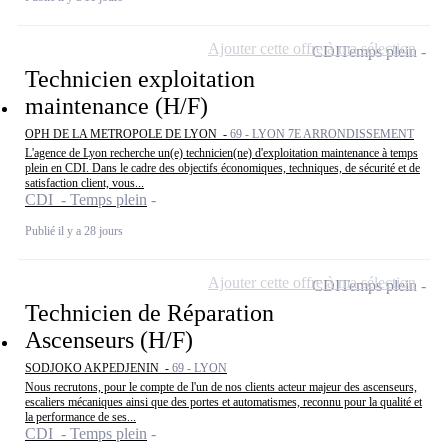
Ajouter cette offre à ma sélection
CDI
Temps plein
Technicien exploitation
maintenance (H/F)
OPH DE LA METROPOLE DE LYON -
69 - LYON 7E ARRONDISSEMENT
L'agence de Lyon recherche un(e) technicien(ne) d'exploitation maintenance à temps
plein en CDI. Dans le cadre des objectifs économiques, techniques, de sécurité et de
satisfaction client, vous...
CDI - Temps plein
Publié il y a 28 jours
Ajouter cette offre à ma sélection
CDI
Temps plein
Technicien de Réparation
Ascenseurs (H/F)
SODJOKO AKPEDJENIN -
69 - LYON
Nous recrutons, pour le compte de l'un de nos clients acteur majeur des ascenseurs,
escaliers mécaniques ainsi que des portes et automatismes, reconnu pour la qualité et
la performance de ses...
CDI - Temps plein