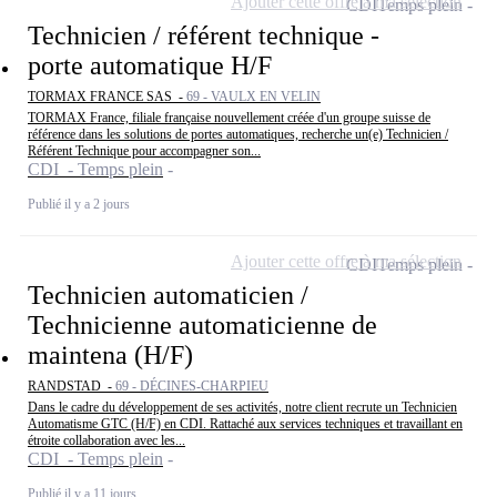
Ajouter cette offre à ma sélection
CDI
Temps plein
Technicien / référent technique -
porte automatique H/F
TORMAX FRANCE SAS -
69 - VAULX EN VELIN
TORMAX France, filiale française nouvellement créée d'un groupe suisse de
référence dans les solutions de portes automatiques, recherche un(e) Technicien /
Référent Technique pour accompagner son...
CDI - Temps plein
Publié il y a 2 jours
Ajouter cette offre à ma sélection
CDI
Temps plein
Technicien automaticien /
Technicienne automaticienne de
maintena (H/F)
RANDSTAD -
69 - DÉCINES-CHARPIEU
Dans le cadre du développement de ses activités, notre client recrute un Technicien
Automatisme GTC (H/F) en CDI. Rattaché aux services techniques et travaillant en
étroite collaboration avec les...
CDI - Temps plein
Publié il y a 11 jours