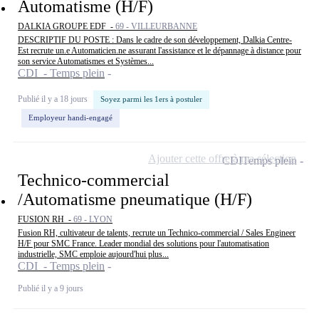
Automatisme (H/F)
DALKIA GROUPE EDF -
69 - VILLEURBANNE
DESCRIPTIF DU POSTE : Dans le cadre de son développement, Dalkia Centre-
Est recrute un.e Automaticien.ne assurant l'assistance et le dépannage à distance pour
son service Automatismes et Systèmes...
CDI - Temps plein
Publié il y a 18 jours
Soyez parmi les 1ers à postuler
Employeur handi-engagé
Ajouter cette offre à ma sélection
CDI
Temps plein
Technico-commercial
/Automatisme pneumatique (H/F)
FUSION RH -
69 - LYON
Fusion RH, cultivateur de talents, recrute un Technico-commercial / Sales Engineer
H/F pour SMC France. Leader mondial des solutions pour l'automatisation
industrielle, SMC emploie aujourd'hui plus...
CDI - Temps plein
Publié il y a 9 jours