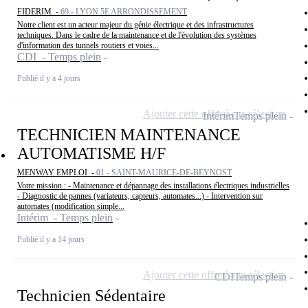
FIDERIM -
69 - LYON 5E ARRONDISSEMENT
Notre client est un acteur majeur du génie électrique et des infrastructures
techniques. Dans le cadre de la maintenance et de l'évolution des systèmes
d'information des tunnels routiers et voies...
CDI - Temps plein
Publié il y a 4 jours
Ajouter cette offre à ma sélection
Intérim
Temps plein
TECHNICIEN MAINTENANCE
AUTOMATISME H/F
MENWAY EMPLOI -
01 - SAINT-MAURICE-DE-BEYNOST
Votre mission : - Maintenance et dépannage des installations électriques industrielles
- Diagnostic de pannes (variateurs, capteurs, automates...) - Intervention sur
automates (modification simple...
Intérim - Temps plein
Publié il y a 14 jours
Ajouter cette offre à ma sélection
CDI
Temps plein
Technicien Sédentaire