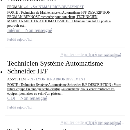
PROMAN -
01 - SAINT-MAURICE-DE-BEYNOST
POSTE : Technicien de Maintenance en Automatisme H/F DESCRIPTION :
PROMAN BEYNOST recherche pour son client, TECHNICIEN
MAINTENANCE EN AUTOMATISME H/F Début au plus tôt Le poste à
pourvoir est...
Intérim - Non renseigné
Publié aujourd'hui
Ajouter cette offre à ma sélection
CDI
Non renseigné
Technicien Système Automatisme
Schneider H/F
ASSYSTEM -
69 - LYON 1ER ARRONDISSEMENT
POSTE : Technicien Système Automatisme Schneider H/F DESCRIPTION : Votre
future équipe En tant que technicien(ne) automatisme, vous venez renforcer les
équipes lyonnaises au sein d'un plateau...
CDI - Non renseigné
Publié aujourd'hui
Ajouter cette offre à ma sélection
CDI
Non renseigné