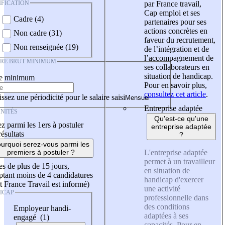
IFICATION
par France travail,
Cap emploi et ses
Cadre (4)
partenaires pour ses
actions concrètes en
Non cadre (31)
faveur du recrutement,
Non renseignée (19)
de l’intégration et de
l’accompagnement de
IRE BRUT MINIMUM
ses collaborateurs en
situation de handicap.
re minimum
Pour en savoir plus,
consultez cet article
.
ssez une périodicité pour le salaire saisi
Entreprise adaptée
NITÉS
Qu'est-ce qu'une
z parmi les 1ers à postuler
entreprise adaptée
résultats
?
urquoi serez-vous parmi les
L'entreprise adaptée
premiers à postuler ?
permet à un travailleur
es de plus de 15 jours,
en situation de
tant moins de 4 candidatures
handicap d'exercer
t France Travail est informé)
une activité
ICAP
professionnelle dans
des conditions
Employeur handi-
adaptées à ses
engagé (1)
capacités. Pour en