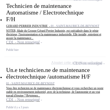
Technicien de maintenance
Automatisme / Electrotechnique
F/H
GERARD PERRIER INDUSTRIE -
01 - SAINT-MAURICE-DE-BEYNOST
SOTEB, filiale du Groupe Gérard Perrier Industrie, est spécialisée dans le génie
électrique, l'instrumentation et la maintenance industrielle. Elle installe, entretient et
assure la maintenance...
CDI - Non renseigné
Publié hier
Ajouter cette offre à ma sélection
CDI
Non renseigné
Un.e technicien.ne de maintenance
électrotechnique /automatisme H/F
01 - SAINT-MAURICE-DE-BEYNOST
Vous êtes technicien.ne de maintenance électrotechnique et vous recherchez un poste
stable en environnement industriel, avec de la technique, de l'autonomie et un vrai
travail d'équipe ? Rejoignez...
CDI - Non renseigné
Publié il y a 3 jours