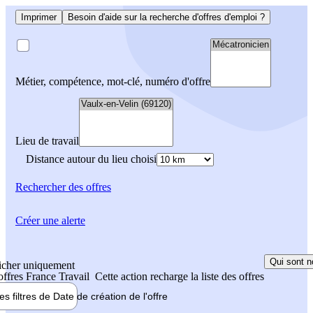
Imprimer
Besoin d'aide sur la recherche d'offres d'emploi ?
Métier, compétence, mot-clé, numéro d'offre
Lieu de travail
Distance autour du lieu choisi
Rechercher
des offres
Créer une alerte
Qui sont n
icher uniquement
 offres France Travail
Cette action recharge la liste des offres
les filtres de
Date de création
de l'offre