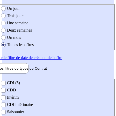
e création de l'offre
Un jour
Trois jours
Une semaine
Deux semaines
Un mois
Toutes les offres
er
le filtre de date de création de l'offre
les filtres de types de
Contrat
de contrat
CDI (5)
CDD
Intérim
CDI Intérimaire
Saisonnier