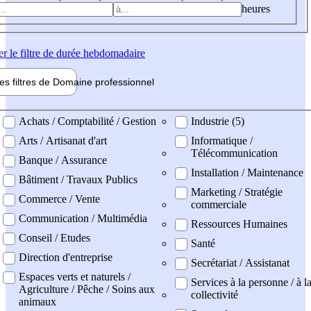
heures
er
le filtre de durée hebdomadaire
les filtres de
Domaine pro
fessionnel
ne professionel
Achats / Comptabilité / Gestion
Industrie (5)
Arts / Artisanat d'art
Informatique /
Télécommunication
Banque / Assurance
Installation / Maintenance
Bâtiment / Travaux Publics
Marketing / Stratégie
Commerce / Vente
commerciale
Communication / Multimédia
Ressources Humaines
Conseil / Etudes
Santé
Direction d'entreprise
Secrétariat / Assistanat
Espaces verts et naturels /
Services à la personne / à l
Agriculture / Pêche / Soins aux
collectivité
animaux