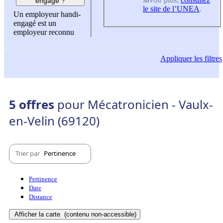
engagé ?
le site de l’UNEA
.
Un employeur handi-
engagé est un
employeur reconnu
Appliquer
les filtres
5 offres
pour Mécatronicien - Vaulx-
en-Velin (69120)
Trier par
Pertinence
Pertinence
Date
Distance
Afficher la carte
(contenu non-accessible)