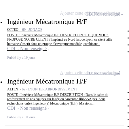
Ajouter cette offre à ma sélection
CDI
Non renseigné
Ingénieur Mécatronique H/F
OTTEO -
69 - JONAGE
POSTE : Ingénieur Mécatronique H/F DESCRIPTION : CE QUE VOUS
PROPOSE NOTRE CLIENT ? Implanté au Nord-Est de Lyon, ce site à taille
humaine s'inscrit dans un groupe d'envergure mondiale, combinant...
CDI - Non renseigné
Publié il y a 19 jours
Ajouter cette offre à ma sélection
CDI
Non renseigné
Ingénieur Mécatronique H/F
ALTEN -
69 - LYON 1ER ARRONDISSEMENT
POSTE : Ingénieur Mécatronique H/F DESCRIPTION : Dans le cadre du
renforcement de nos équipes sur la région Auvergne Rhône-Alpes, nous
recherchons un(e) Ingénieur(e) Mécatronique (H/F). Missions...
CDI - Non renseigné
Publié il y a 19 jours