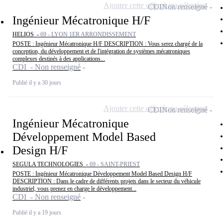
Ajouter cette offre à ma sélection
CDI
Non renseigné
Ingénieur Mécatronique H/F
HELIOS -
69 - LYON 1ER ARRONDISSEMENT
POSTE : Ingénieur Mécatronique H/F DESCRIPTION : Vous serez chargé de la
conception, du développement et de l'intégration de systèmes mécatroniques
complexes destinés à des applications...
CDI - Non renseigné
Publié il y a 30 jours
Ajouter cette offre à ma sélection
CDI
Non renseigné
Ingénieur Mécatronique
Développement Model Based
Design H/F
SEGULA TECHNOLOGIES -
69 - SAINT-PRIEST
POSTE : Ingénieur Mécatronique Développement Model Based Design H/F
DESCRIPTION : Dans le cadre de différents projets dans le secteur du véhicule
industriel, vous prenez en charge le développement...
CDI - Non renseigné
Publié il y a 19 jours