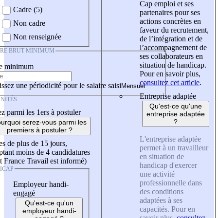
Cap emploi et ses
Cadre (5)
partenaires pour ses
actions concrètes en
Non cadre
faveur du recrutement,
Non renseignée
de l’intégration et de
l’accompagnement de
IRE BRUT MINIMUM
ses collaborateurs en
situation de handicap.
re minimum
Pour en savoir plus,
consultez cet article
.
ssez une périodicité pour le salaire saisi
Entreprise adaptée
NITÉS
Qu'est-ce qu'une
z parmi les 1ers à postuler
entreprise adaptée
?
urquoi serez-vous parmi les
premiers à postuler ?
L'entreprise adaptée
es de plus de 15 jours,
permet à un travailleur
tant moins de 4 candidatures
en situation de
t France Travail est informé)
handicap d'exercer
ICAP
une activité
professionnelle dans
Employeur handi-
des conditions
engagé
adaptées à ses
Qu'est-ce qu'un
capacités. Pour en
employeur handi-
savoir plus,
consultez