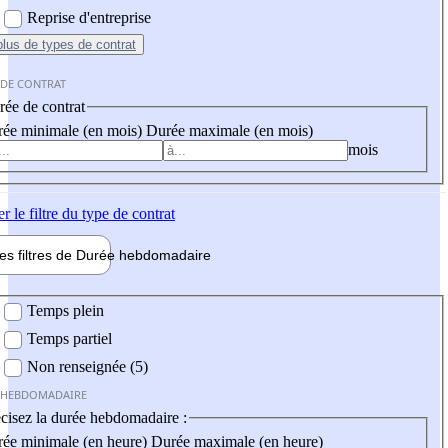
Reprise d'entreprise
plus
de types de contrat
 DE CONTRAT
ée de contrat
ée minimale (en mois)
Durée maximale (en mois)
mois
er
le filtre du type de contrat
les filtres de
Durée hebdo
madaire
 hebdomadaire
Temps plein
Temps partiel
Non renseignée (5)
 HEBDOMADAIRE
cisez la durée hebdomadaire :
ée minimale (en heure)
Durée maximale (en heure)