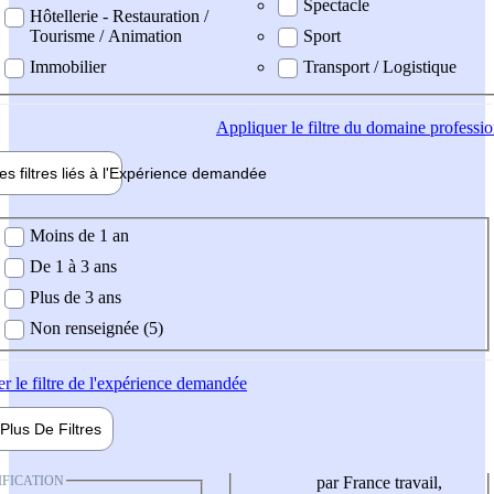
Spectacle
Hôtellerie - Restauration /
Tourisme / Animation
Sport
Immobilier
Transport / Logistique
Appliquer
le filtre du domaine professi
es filtres liés à l'
Expérience
demandée
ience demandée
Moins de 1 an
De 1 à 3 ans
Plus de 3 ans
Non renseignée (5)
er
le filtre de l'expérience demandée
Plus De
Filtres
IFICATION
par France travail,