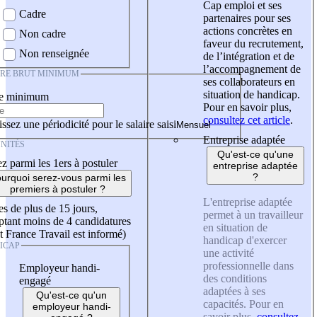
Cap emploi et ses
Cadre
partenaires pour ses
actions concrètes en
Non cadre
faveur du recrutement,
Non renseignée
de l’intégration et de
l’accompagnement de
IRE BRUT MINIMUM
ses collaborateurs en
situation de handicap.
re minimum
Pour en savoir plus,
consultez cet article
.
ssez une périodicité pour le salaire saisi
Entreprise adaptée
NITÉS
Qu'est-ce qu'une
z parmi les 1ers à postuler
entreprise adaptée
?
urquoi serez-vous parmi les
premiers à postuler ?
L'entreprise adaptée
es de plus de 15 jours,
permet à un travailleur
tant moins de 4 candidatures
en situation de
t France Travail est informé)
handicap d'exercer
ICAP
une activité
professionnelle dans
Employeur handi-
des conditions
engagé
adaptées à ses
Qu'est-ce qu'un
capacités. Pour en
employeur handi-
savoir plus,
consultez