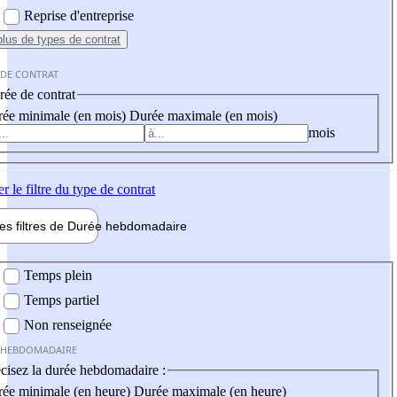
Reprise d'entreprise
plus
de types de contrat
 DE CONTRAT
ée de contrat
ée minimale (en mois)
Durée maximale (en mois)
mois
er
le filtre du type de contrat
les filtres de
Durée hebdo
madaire
 hebdomadaire
Temps plein
Temps partiel
Non renseignée
 HEBDOMADAIRE
cisez la durée hebdomadaire :
ée minimale (en heure)
Durée maximale (en heure)