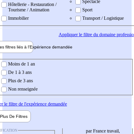
Spectacle
Hôtellerie - Restauration /
Tourisme / Animation
Sport
Immobilier
Transport / Logistique
Appliquer
le filtre du domaine professi
es filtres liés à l'
Expérience
demandée
ience demandée
Moins de 1 an
De 1 à 3 ans
Plus de 3 ans
Non renseignée
er
le filtre de l'expérience demandée
Plus De
Filtres
IFICATION
par France travail,