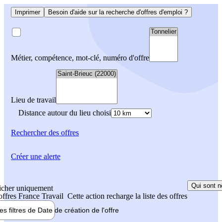
Imprimer
Besoin d'aide sur la recherche d'offres d'emploi ?
Métier, compétence, mot-clé, numéro d'offre
Lieu de travail
Distance autour du lieu choisi
Rechercher
des offres
Créer une alerte
Qui sont n
icher uniquement
 offres France Travail
Cette action recharge la liste des offres
les filtres de
Date de création
de l'offre