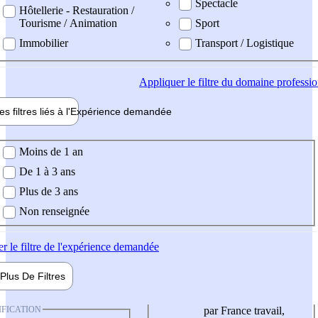
Spectacle
Hôtellerie - Restauration /
Tourisme / Animation
Sport
Immobilier
Transport / Logistique
Appliquer
le filtre du domaine professi
es filtres liés à l'
Expérience
demandée
ience demandée
Moins de 1 an
De 1 à 3 ans
Plus de 3 ans
Non renseignée
er
le filtre de l'expérience demandée
Plus De
Filtres
IFICATION
par France travail,