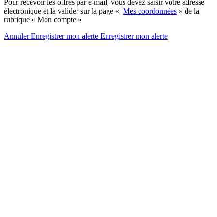
Pour recevoir les offres par e-mail, vous devez saisir votre adresse
électronique et la valider sur la page «
Mes coordonnées
» de la
rubrique « Mon compte »
Annuler
Enregistrer mon alerte
Enregistrer
mon alerte