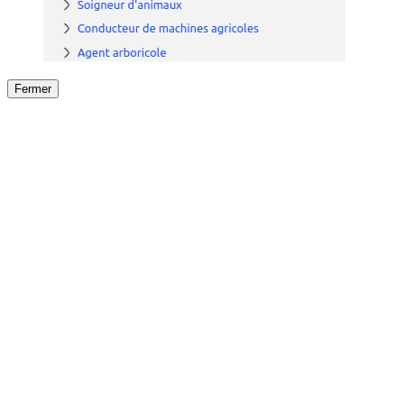
Fermer
Fermer
le détail de l'offre
/
Offre
sur
Offre précéden