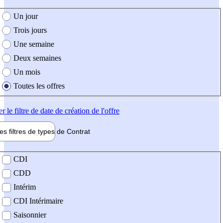
e création de l'offre
Un jour
Trois jours
Une semaine
Deux semaines
Un mois
Toutes les offres
er
le filtre de date de création de l'offre
les filtres de types de
Contrat
de contrat
CDI
CDD
Intérim
CDI Intérimaire
Saisonnier