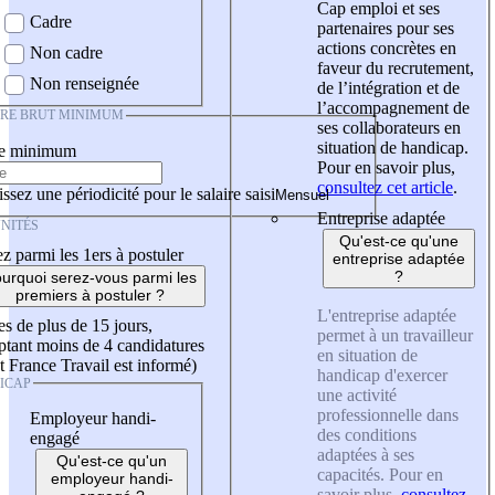
Cap emploi et ses
Cadre
partenaires pour ses
actions concrètes en
Non cadre
faveur du recrutement,
Non renseignée
de l’intégration et de
l’accompagnement de
IRE BRUT MINIMUM
ses collaborateurs en
situation de handicap.
re minimum
Pour en savoir plus,
consultez cet article
.
ssez une périodicité pour le salaire saisi
Entreprise adaptée
NITÉS
Qu'est-ce qu'une
z parmi les 1ers à postuler
entreprise adaptée
?
urquoi serez-vous parmi les
premiers à postuler ?
L'entreprise adaptée
es de plus de 15 jours,
permet à un travailleur
tant moins de 4 candidatures
en situation de
t France Travail est informé)
handicap d'exercer
ICAP
une activité
professionnelle dans
Employeur handi-
des conditions
engagé
adaptées à ses
Qu'est-ce qu'un
capacités. Pour en
employeur handi-
savoir plus,
consultez