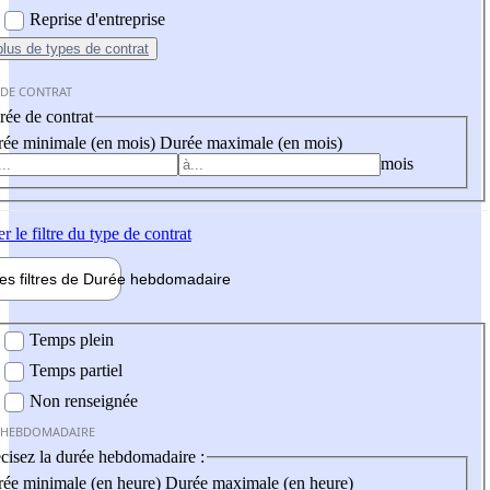
Reprise d'entreprise
plus
de types de contrat
 DE CONTRAT
ée de contrat
ée minimale (en mois)
Durée maximale (en mois)
mois
er
le filtre du type de contrat
les filtres de
Durée hebdo
madaire
 hebdomadaire
Temps plein
Temps partiel
Non renseignée
 HEBDOMADAIRE
cisez la durée hebdomadaire :
ée minimale (en heure)
Durée maximale (en heure)