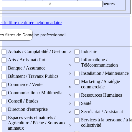
heures
er
le filtre de durée hebdomadaire
les filtres de
Domaine pro
fessionnel
ne professionel
Achats / Comptabilité / Gestion
Industrie
Arts / Artisanat d'art
Informatique /
Télécommunication
Banque / Assurance
Installation / Maintenance
Bâtiment / Travaux Publics
Marketing / Stratégie
Commerce / Vente
commerciale
Communication / Multimédia
Ressources Humaines
Conseil / Etudes
Santé
Direction d'entreprise
Secrétariat / Assistanat
Espaces verts et naturels /
Services à la personne / à l
Agriculture / Pêche / Soins aux
collectivité
animaux