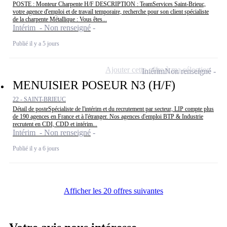
POSTE : Monteur Charpente H/F DESCRIPTION : TeamServices Saint-Brieuc,
votre agence d'emploi et de travail temporaire, recherche pour son client spécialiste
de la charpente Métallique : Vous êtes...
Intérim - Non renseigné
Publié il y a 5 jours
Ajouter cette offre à ma sélection
Intérim
Non renseigné
MENUISIER POSEUR N3 (H/F)
22 - SAINT-BRIEUC
Détail de posteSpécialiste de l'intérim et du recrutement par secteur, LIP compte plus
de 190 agences en France et à l'étranger. Nos agences d'emploi BTP & Industrie
recrutent en CDI, CDD et intérim...
Intérim - Non renseigné
Publié il y a 6 jours
Afficher les 20 offres suivantes