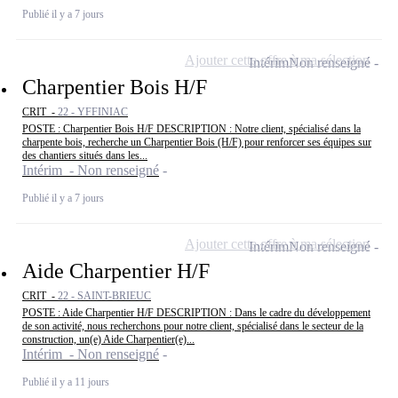
Publié il y a 7 jours
Ajouter cette offre à ma sélection
Intérim
Non renseigné
Charpentier Bois H/F
CRIT -
22 - YFFINIAC
POSTE : Charpentier Bois H/F DESCRIPTION : Notre client, spécialisé dans la
charpente bois, recherche un Charpentier Bois (H/F) pour renforcer ses équipes sur
des chantiers situés dans les...
Intérim - Non renseigné
Publié il y a 7 jours
Ajouter cette offre à ma sélection
Intérim
Non renseigné
Aide Charpentier H/F
CRIT -
22 - SAINT-BRIEUC
POSTE : Aide Charpentier H/F DESCRIPTION : Dans le cadre du développement
de son activité, nous recherchons pour notre client, spécialisé dans le secteur de la
construction, un(e) Aide Charpentier(e)...
Intérim - Non renseigné
Publié il y a 11 jours