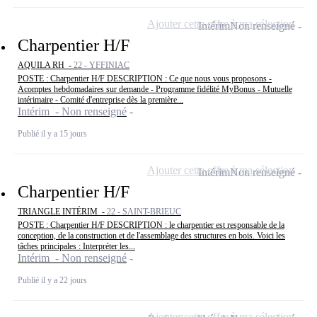
Ajouter cette offre à ma sélection
Intérim
Non renseigné
Charpentier H/F
AQUILA RH -
22 - YFFINIAC
POSTE : Charpentier H/F DESCRIPTION : Ce que nous vous proposons -
Acomptes hebdomadaires sur demande - Programme fidélité MyBonus - Mutuelle
intérimaire - Comité d'entreprise dès la première...
Intérim - Non renseigné
Publié il y a 15 jours
Ajouter cette offre à ma sélection
Intérim
Non renseigné
Charpentier H/F
TRIANGLE INTÉRIM -
22 - SAINT-BRIEUC
POSTE : Charpentier H/F DESCRIPTION : le charpentier est responsable de la
conception, de la construction et de l'assemblage des structures en bois. Voici les
tâches principales : Interpréter les...
Intérim - Non renseigné
Publié il y a 22 jours
Ajouter cette offre à ma sélection