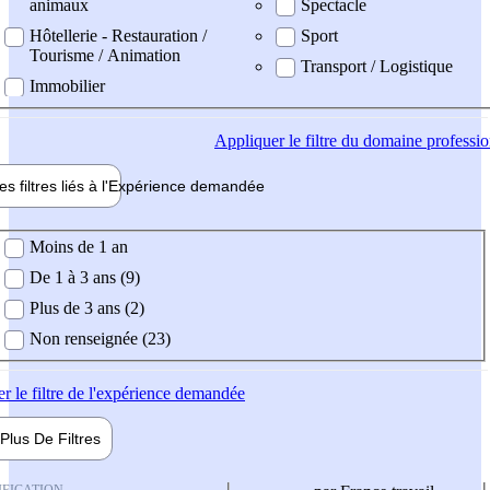
animaux
Spectacle
Hôtellerie - Restauration /
Sport
Tourisme / Animation
Transport / Logistique
Immobilier
Appliquer
le filtre du domaine professi
es filtres liés à l'
Expérience
demandée
ience demandée
Moins de 1 an
De 1 à 3 ans (9)
Plus de 3 ans (2)
Non renseignée (23)
er
le filtre de l'expérience demandée
Plus De
Filtres