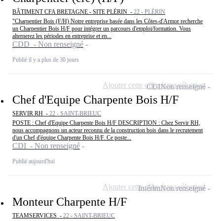
BÂTIMENT CFA BRETAGNE - SITE PLÉRIN -
22 - PLÉRIN
"Charpentier Bois (F/H) Notre entreprise basée dans les Côtes-d'Armor recherche
un Charpentier Bois H/F pour intégrer un parcours d'emploi/formation. Vous
alternerez les périodes en entreprise et en...
CDD - Non renseigné
Publié il y a plus de 30 jours
Ajouter cette offre à ma sélection
CDI
Non renseigné
Chef d'Equipe Charpente Bois H/F
SERVIR RH -
22 - SAINT-BRIEUC
POSTE : Chef d'Equipe Charpente Bois H/F DESCRIPTION : Chez Servir RH,
nous accompagnons un acteur reconnu de la construction bois dans le recrutement
d'un Chef d'équipe Charpente Bois H/F. Ce poste...
CDI - Non renseigné
Publié aujourd'hui
Ajouter cette offre à ma sélection
Intérim
Non renseigné
Monteur Charpente H/F
TEAMSERVICES -
22 - SAINT-BRIEUC