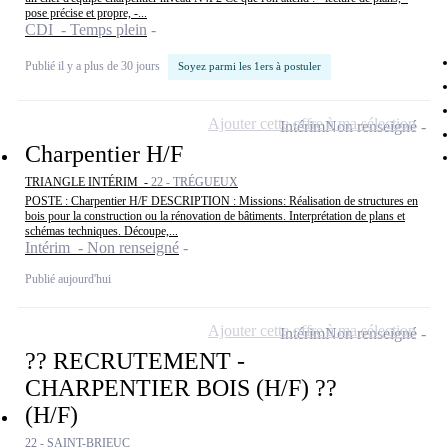
pose précise et propre, -...
CDI - Temps plein
Publié il y a plus de 30 jours
Soyez parmi les 1ers à postuler
Ajouter cette offre à ma sélection
Intérim
Non renseigné
Charpentier H/F
TRIANGLE INTÉRIM -
22 - TRÉGUEUX
POSTE : Charpentier H/F DESCRIPTION : Missions: Réalisation de structures en
bois pour la construction ou la rénovation de bâtiments. Interprétation de plans et
schémas techniques. Découpe,...
Intérim - Non renseigné
Publié aujourd'hui
Ajouter cette offre à ma sélection
Intérim
Non renseigné
?? RECRUTEMENT -
CHARPENTIER BOIS (H/F) ??
(H/F)
22 - SAINT-BRIEUC