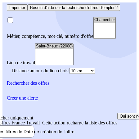
Imprimer
Besoin d'aide sur la recherche d'offres d'emploi ?
Métier, compétence, mot-clé, numéro d'offre
Lieu de travail
Distance autour du lieu choisi
Rechercher
des offres
Créer une alerte
Qui sont n
icher uniquement
 offres France Travail
Cette action recharge la liste des offres
les filtres de
Date de création
de l'offre