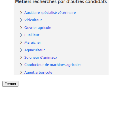
Fermer
Fermer
le détail de l'offre
/
Offre
sur
Offre précéden