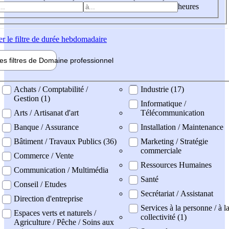
heures
er
le filtre de durée hebdomadaire
les filtres de
Domaine pro
fessionnel
ne professionel
Achats / Comptabilité /
Industrie (17)
Gestion (1)
Informatique /
Arts / Artisanat d'art
Télécommunication
Banque / Assurance
Installation / Maintenance
Bâtiment / Travaux Publics (36)
Marketing / Stratégie
commerciale
Commerce / Vente
Ressources Humaines
Communication / Multimédia
Santé
Conseil / Etudes
Secrétariat / Assistanat
Direction d'entreprise
Services à la personne / à l
Espaces verts et naturels /
collectivité (1)
Agriculture / Pêche / Soins aux