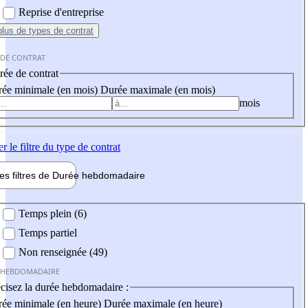
Reprise d'entreprise
plus
de types de contrat
 DE CONTRAT
ée de contrat
ée minimale (en mois)
Durée maximale (en mois)
mois
er
le filtre du type de contrat
les filtres de
Durée hebdo
madaire
 hebdomadaire
Temps plein (6)
Temps partiel
Non renseignée (49)
 HEBDOMADAIRE
cisez la durée hebdomadaire :
ée minimale (en heure)
Durée maximale (en heure)