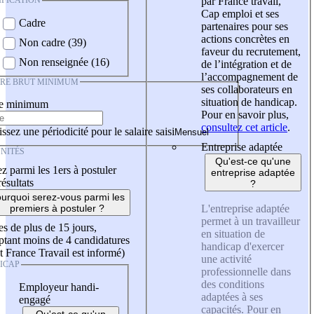
IFICATION
par France travail,
Cap emploi et ses
Cadre
partenaires pour ses
actions concrètes en
Non cadre (39)
faveur du recrutement,
Non renseignée (16)
de l’intégration et de
l’accompagnement de
IRE BRUT MINIMUM
ses collaborateurs en
situation de handicap.
re minimum
Pour en savoir plus,
consultez cet article
.
ssez une périodicité pour le salaire saisi
Entreprise adaptée
NITÉS
Qu'est-ce qu'une
z parmi les 1ers à postuler
entreprise adaptée
résultats
?
urquoi serez-vous parmi les
L'entreprise adaptée
premiers à postuler ?
permet à un travailleur
es de plus de 15 jours,
en situation de
tant moins de 4 candidatures
handicap d'exercer
t France Travail est informé)
une activité
ICAP
professionnelle dans
des conditions
Employeur handi-
adaptées à ses
engagé
capacités. Pour en
Qu'est-ce qu'un