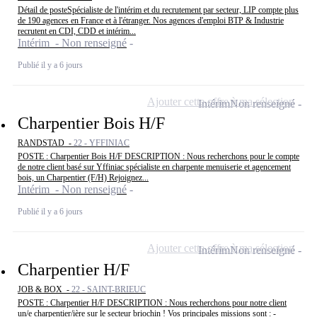
Détail de posteSpécialiste de l'intérim et du recrutement par secteur, LIP compte plus
de 190 agences en France et à l'étranger. Nos agences d'emploi BTP & Industrie
recrutent en CDI, CDD et intérim...
Intérim - Non renseigné
Publié il y a 6 jours
Ajouter cette offre à ma sélection
Intérim
Non renseigné
Charpentier Bois H/F
RANDSTAD -
22 - YFFINIAC
POSTE : Charpentier Bois H/F DESCRIPTION : Nous recherchons pour le compte
de notre client basé sur Yffiniac spécialiste en charpente menuiserie et agencement
bois, un Charpentier (F/H) Rejoignez...
Intérim - Non renseigné
Publié il y a 6 jours
Ajouter cette offre à ma sélection
Intérim
Non renseigné
Charpentier H/F
JOB & BOX -
22 - SAINT-BRIEUC
POSTE : Charpentier H/F DESCRIPTION : Nous recherchons pour notre client
un/e charpentier/ière sur le secteur briochin ! Vos principales missions sont : -