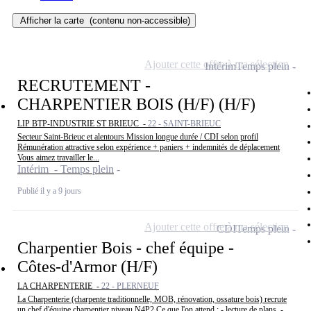
Afficher la carte
(contenu non-accessible)
Ajouter cette offre à ma sélection
Intérim
Temps plein
RECRUTEMENT -
CHARPENTIER BOIS (H/F) (H/F)
LIP BTP-INDUSTRIE ST BRIEUC -
22 - SAINT-BRIEUC
Secteur Saint-Brieuc et alentours Mission longue durée / CDI selon profil
Rémunération attractive selon expérience + paniers + indemnités de déplacement
Vous aimez travailler le...
Intérim - Temps plein
Publié il y a 9 jours
Ajouter cette offre à ma sélection
CDI
Temps plein
Charpentier Bois - chef équipe -
Côtes-d'Armor (H/F)
LA CHARPENTERIE -
22 - PLERNEUF
La Charpenterie (charpente traditionnelle, MOB, rénovation, ossature bois) recrute
un chef d'équipe charpentier niveau N4P2 Ce que l'on attend : - lecture de plans, -