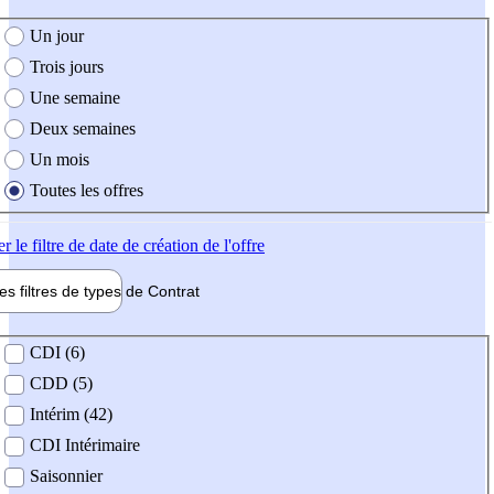
e création de l'offre
Un jour
Trois jours
Une semaine
Deux semaines
Un mois
Toutes les offres
er
le filtre de date de création de l'offre
les filtres de types de
Contrat
de contrat
CDI (6)
CDD (5)
Intérim (42)
CDI Intérimaire
Saisonnier