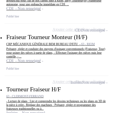
aujourd'hui pour l'un de nos clients basé à Riom, un(e) Tourneur(se) Numérique
autonome, pour une embauche immédiate en CDI. ...
CDI - Non renseigné
Publié hier
Ajouter cette offre à ma sélection
CDI
Non renseigné
Fraiseur Tourneur Monteur (H/F)
CRP MÉCANIQUE GÉNÉRALE BEM BUREAU D'ETU -
63 - RIOM
Préparer, régler et conduire des moyens d'usinage conventionnels (Fraiseuse, Tour)
pour usiner des pièces à partir de plans, - Effectuer l'usinage des pièces puis leur
contrôle, - ...
CDI - Non renseigné
Publié hier
Ajouter cette offre à ma sélection
Intérim
Non renseigné
Tourneur Fraiseur H/F
63 - CLERMONT-FERRAND
- Lecture de plans : Lire et comprendre les dessins techniques ou les plans en 3D de
la pièce à créer.- Réglage des machines : Préparer, régler et programmer des
fraiseuses traditionnelles ou à...
Intérim - Non renseigné