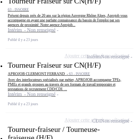
Tourneur Fraiseur sur CN(H/F)
63 - ISSOIRE
Présent depuis près de 20 ans sur la région Auvergne Rhône Alpes, Aprojob vous
accompagne en ayant une parfaite connaissance du bassin de l'emploi par ses
agences de proximité. Notre agence Aprojob...
Intérim - Non renseigné
Publié il y a 23 jours
Ajouter cette offre à ma sélection
Intérim
Non renseigné
Tourneur Fraiseur sur CN(H/F)
APROJOB CLERMONT FERRAND -
63 - ISSOIRE
Avec des interlocuteurs spécialisés par métier, APROJOB accompagne TPEs,
PMEs et grands groupes au travers de ses formats de travail temporaire et
prestations de recrutement CDD/CDI. ...
Intérim - Non renseigné
Publié il y a 23 jours
Ajouter cette offre à ma sélection
CDI
Non renseigné
Tourneur-fraiseur / Tourneuse-
fraiseuse (H/F)