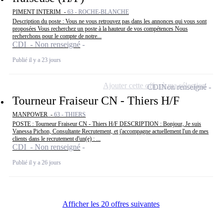
PIMENT INTERIM -
63 - ROCHE-BLANCHE
Description du poste : Vous ne vous retrouvez pas dans les annonces qui vous sont
proposées Vous recherchez un poste à la hauteur de vos compétences Nous
recherchons pour le compte de notre...
CDI - Non renseigné
Publié il y a 23 jours
Ajouter cette offre à ma sélection
CDI
Non renseigné
Tourneur Fraiseur CN - Thiers H/F
MANPOWER -
63 - THIERS
POSTE : Tourneur Fraiseur CN - Thiers H/F DESCRIPTION : Bonjour, Je suis
Vanessa Pichon, Consultante Recrutement, et j'accompagne actuellement l'un de mes
clients dans le recrutement d'un(e) : ...
CDI - Non renseigné
Publié il y a 26 jours
Afficher les 20 offres suivantes