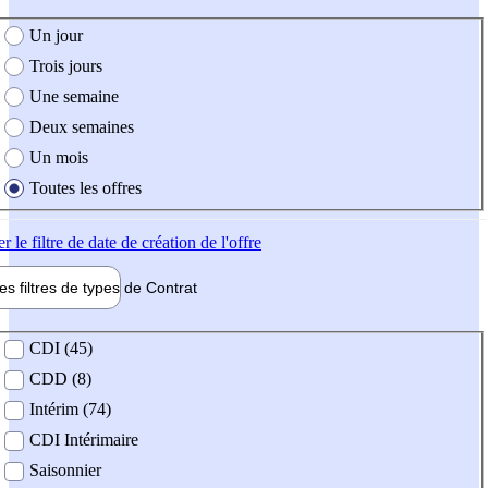
e création de l'offre
Un jour
Trois jours
Une semaine
Deux semaines
Un mois
Toutes les offres
er
le filtre de date de création de l'offre
les filtres de types de
Contrat
de contrat
CDI (45)
CDD (8)
Intérim (74)
CDI Intérimaire
Saisonnier