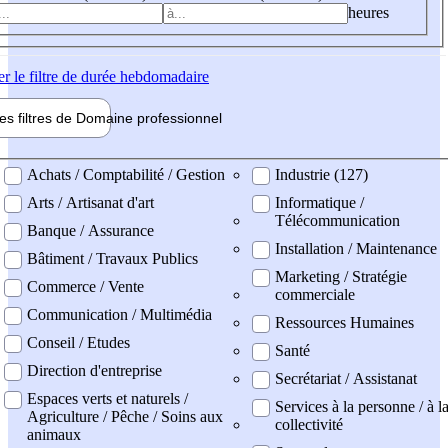
heures
er
le filtre de durée hebdomadaire
les filtres de
Domaine pro
fessionnel
ne professionel
Achats / Comptabilité / Gestion
Industrie (127)
Arts / Artisanat d'art
Informatique /
Télécommunication
Banque / Assurance
Installation / Maintenance
Bâtiment / Travaux Publics
Marketing / Stratégie
Commerce / Vente
commerciale
Communication / Multimédia
Ressources Humaines
Conseil / Etudes
Santé
Direction d'entreprise
Secrétariat / Assistanat
Espaces verts et naturels /
Services à la personne / à l
Agriculture / Pêche / Soins aux
collectivité
animaux