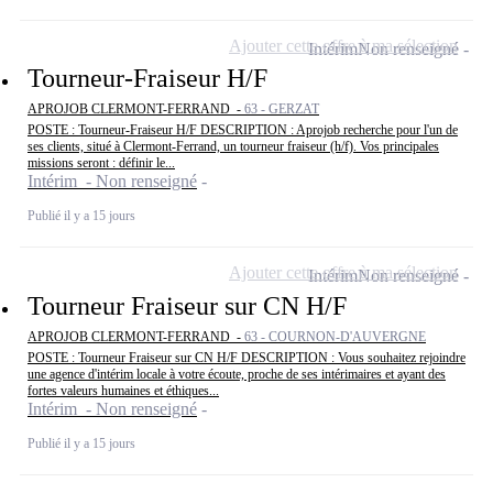
Ajouter cette offre à ma sélection
Intérim
Non renseigné
Tourneur-Fraiseur H/F
APROJOB CLERMONT-FERRAND -
63 - GERZAT
POSTE : Tourneur-Fraiseur H/F DESCRIPTION : Aprojob recherche pour l'un de
ses clients, situé à Clermont-Ferrand, un tourneur fraiseur (h/f). Vos principales
missions seront : définir le...
Intérim - Non renseigné
Publié il y a 15 jours
Ajouter cette offre à ma sélection
Intérim
Non renseigné
Tourneur Fraiseur sur CN H/F
APROJOB CLERMONT-FERRAND -
63 - COURNON-D'AUVERGNE
POSTE : Tourneur Fraiseur sur CN H/F DESCRIPTION : Vous souhaitez rejoindre
une agence d'intérim locale à votre écoute, proche de ses intérimaires et ayant des
fortes valeurs humaines et éthiques...
Intérim - Non renseigné
Publié il y a 15 jours