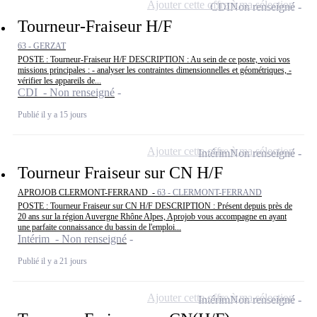
Ajouter cette offre à ma sélection
CDI
Non renseigné
Tourneur-Fraiseur H/F
63 - GERZAT
POSTE : Tourneur-Fraiseur H/F DESCRIPTION : Au sein de ce poste, voici vos
missions principales : - analyser les contraintes dimensionnelles et géométriques, -
vérifier les appareils de...
CDI - Non renseigné
Publié il y a 15 jours
Ajouter cette offre à ma sélection
Intérim
Non renseigné
Tourneur Fraiseur sur CN H/F
APROJOB CLERMONT-FERRAND -
63 - CLERMONT-FERRAND
POSTE : Tourneur Fraiseur sur CN H/F DESCRIPTION : Présent depuis près de
20 ans sur la région Auvergne Rhône Alpes, Aprojob vous accompagne en ayant
une parfaite connaissance du bassin de l'emploi...
Intérim - Non renseigné
Publié il y a 21 jours
Ajouter cette offre à ma sélection
Intérim
Non renseigné