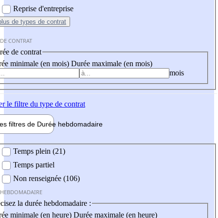
Reprise d'entreprise
plus
de types de contrat
 DE CONTRAT
ée de contrat
ée minimale (en mois)
Durée maximale (en mois)
mois
er
le filtre du type de contrat
les filtres de
Durée hebdo
madaire
 hebdomadaire
Temps plein (21)
Temps partiel
Non renseignée (106)
 HEBDOMADAIRE
cisez la durée hebdomadaire :
ée minimale (en heure)
Durée maximale (en heure)