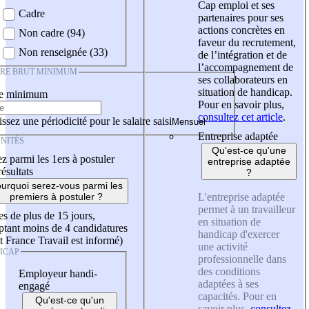
Cap emploi et ses
Cadre
partenaires pour ses
actions concrètes en
Non cadre (94)
faveur du recrutement,
Non renseignée (33)
de l’intégration et de
l’accompagnement de
IRE BRUT MINIMUM
ses collaborateurs en
situation de handicap.
re minimum
Pour en savoir plus,
consultez cet article
.
ssez une périodicité pour le salaire saisi
Entreprise adaptée
NITÉS
Qu'est-ce qu'une
z parmi les 1ers à postuler
entreprise adaptée
résultats
?
urquoi serez-vous parmi les
L'entreprise adaptée
premiers à postuler ?
permet à un travailleur
es de plus de 15 jours,
en situation de
tant moins de 4 candidatures
handicap d'exercer
t France Travail est informé)
une activité
ICAP
professionnelle dans
des conditions
Employeur handi-
adaptées à ses
engagé
capacités. Pour en
Qu'est-ce qu'un
savoir plus,
consultez