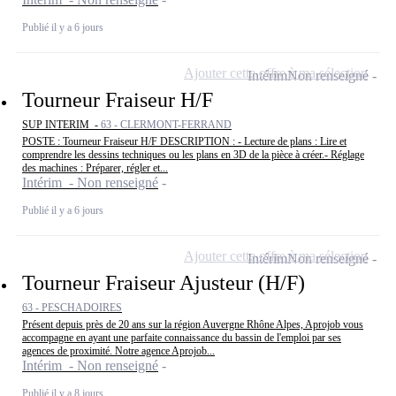
Publié il y a 6 jours
Ajouter cette offre à ma sélection
Intérim
Non renseigné
Tourneur Fraiseur H/F
SUP INTERIM -
63 - CLERMONT-FERRAND
POSTE : Tourneur Fraiseur H/F DESCRIPTION : - Lecture de plans : Lire et
comprendre les dessins techniques ou les plans en 3D de la pièce à créer.- Réglage
des machines : Préparer, régler et...
Intérim - Non renseigné
Publié il y a 6 jours
Ajouter cette offre à ma sélection
Intérim
Non renseigné
Tourneur Fraiseur Ajusteur (H/F)
63 - PESCHADOIRES
Présent depuis près de 20 ans sur la région Auvergne Rhône Alpes, Aprojob vous
accompagne en ayant une parfaite connaissance du bassin de l'emploi par ses
agences de proximité. Notre agence Aprojob...
Intérim - Non renseigné
Publié il y a 8 jours