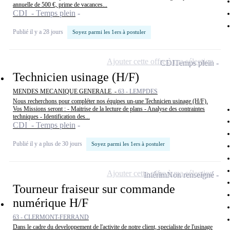
annuelle de 500 €, prime de vacances...
CDI - Temps plein
Publié il y a 28 jours
Soyez parmi les 1ers à postuler
Ajouter cette offre à ma sélection
CDI
Temps plein
Technicien usinage (H/F)
MENDES MECANIQUE GENERALE -
63 - LEMPDES
Nous recherchons pour compléter nos équipes un-une Technicien usinage (H/F).
Vos Missions seront : - Maitrise de la lecture de plans - Analyse des contraintes
techniques - Identification des...
CDI - Temps plein
Publié il y a plus de 30 jours
Soyez parmi les 1ers à postuler
Ajouter cette offre à ma sélection
Intérim
Non renseigné
Tourneur fraiseur sur commande
numérique H/F
63 - CLERMONT-FERRAND
Dans le cadre du developpement de l'activite de notre client, specialiste de l'usinage