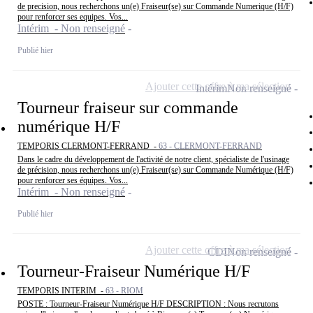
de precision, nous recherchons un(e) Fraiseur(se) sur Commande Numerique (H/F)
pour renforcer ses equipes. Vos...
Intérim - Non renseigné
Publié hier
Ajouter cette offre à ma sélection
Intérim
Non renseigné
Tourneur fraiseur sur commande
numérique H/F
TEMPORIS CLERMONT-FERRAND -
63 - CLERMONT-FERRAND
Dans le cadre du développement de l'activité de notre client, spécialiste de l'usinage
de précision, nous recherchons un(e) Fraiseur(se) sur Commande Numérique (H/F)
pour renforcer ses équipes. Vos...
Intérim - Non renseigné
Publié hier
Ajouter cette offre à ma sélection
CDI
Non renseigné
Tourneur-Fraiseur Numérique H/F
TEMPORIS INTERIM -
63 - RIOM
POSTE : Tourneur-Fraiseur Numérique H/F DESCRIPTION : Nous recrutons