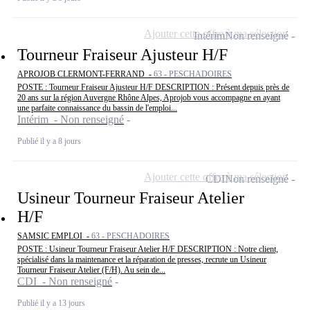
Ajouter cette offre à ma sélection
Intérim
Non renseigné
Tourneur Fraiseur Ajusteur H/F
APROJOB CLERMONT-FERRAND -
63 - PESCHADOIRES
POSTE : Tourneur Fraiseur Ajusteur H/F DESCRIPTION : Présent depuis près de
20 ans sur la région Auvergne Rhône Alpes, Aprojob vous accompagne en ayant
une parfaite connaissance du bassin de l'emploi...
Intérim - Non renseigné
Publié il y a 8 jours
Ajouter cette offre à ma sélection
CDI
Non renseigné
Usineur Tourneur Fraiseur Atelier
H/F
SAMSIC EMPLOI -
63 - PESCHADOIRES
POSTE : Usineur Tourneur Fraiseur Atelier H/F DESCRIPTION : Notre client,
spécialisé dans la maintenance et la réparation de presses, recrute un Usineur
Tourneur Fraiseur Atelier (F/H). Au sein de...
CDI - Non renseigné
Publié il y a 13 jours