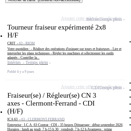
Ajouter cette offre à ma sélection
Intérim
Temps plein
Tourneur fraiseur expérimenté 2x8
H/F
CRIT -
63 - RIOM
Votre quotidien : - Réaliser des opérations d'usinage sur tours et fraiseuses - Lire et
interpréter les plans techniques - Régler les machines et sélectionner les outils
adaptés - Contrôler la...
Intérim - Temps plein
Publié il y a 9 jours
Ajouter cette offre à ma sélection
CDI
Temps plein
Fraiseur(se) / Régleur(se) CN 3
axes - Clermont-Ferrand - CDI
(H/F)
ICA 63 -
63 - CLERMONT-FERRAND
Entreprise : I.C.A. 63 Contrat : CDI - 35 heures Démarrage : début septembre 2026
Horaires : lundi au jeudi, 7 h-15 h 30 ; vendredi, 7 h-12 h Avantages : prime