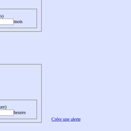
s)
mois
ure)
heures
Créer une alerte