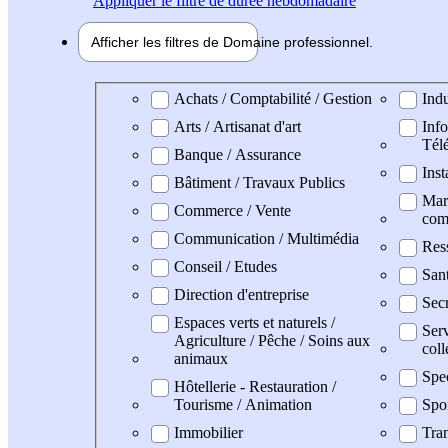
Appliquer
le filtre de durée hebdomadaire
Afficher les filtres de
Domaine pro
fessionnel
Domaine professionel
Achats / Comptabilité / Gestion
Indu
Arts / Artisanat d'art
Info
Tél
Banque / Assurance
Inst
Bâtiment / Travaux Publics
Mark
Commerce / Vente
com
Communication / Multimédia
Res
Conseil / Etudes
San
Direction d'entreprise
Secr
Espaces verts et naturels /
Serv
Agriculture / Pêche / Soins aux
coll
animaux
Spe
Hôtellerie - Restauration /
Tourisme / Animation
Spo
Immobilier
Tran