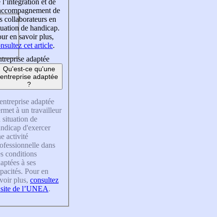
 l’intégration et de
’accompagnement de
s collaborateurs en
tuation de handicap.
ur en savoir plus,
nsultez cet article
.
treprise adaptée
Qu'est-ce qu'une
entreprise adaptée
?
entreprise adaptée
rmet à un travailleur
 situation de
ndicap d'exercer
e activité
ofessionnelle dans
s conditions
aptées à ses
pacités. Pour en
voir plus,
consultez
 site de l’UNEA
.