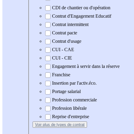
CDI de chantier ou d'opération
Contrat d'Engagement Educatif
Contrat intermittent
Contrat pacte
Contrat d'usage
CUI - CAE
CUI - CIE
Engagement à servir dans la réserve
Franchise
Insertion par l'activ.éco.
Portage salarial
Profession commerciale
Profession libérale
Reprise d'entreprise
Voir plus
de types de contrat