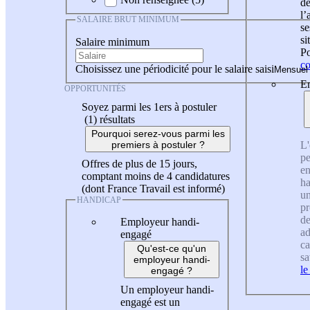
de
l
SALAIRE BRUT MINIMUM
se
si
Salaire minimum
Po
co
Choisissez une périodicité pour le salaire saisi
En
OPPORTUNITÉS
Soyez parmi les 1ers à postuler
(1)
résultats
Pourquoi serez-vous parmi les
L'
premiers à postuler ?
pe
Offres de plus de 15 jours,
en
comptant moins de 4 candidatures
ha
(dont France Travail est informé)
un
HANDICAP
pr
de
Employeur handi-
ad
engagé
ca
Qu'est-ce qu'un
sa
employeur handi-
le
engagé ?
Un employeur handi-
engagé est un