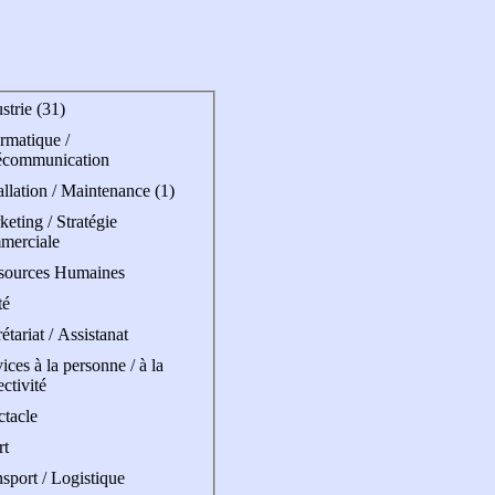
strie (31)
rmatique /
écommunication
allation / Maintenance (1)
eting / Stratégie
merciale
sources Humaines
té
étariat / Assistanat
ices à la personne / à la
ectivité
ctacle
rt
sport / Logistique