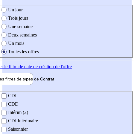
e création de l'offre
Un jour
Trois jours
Une semaine
Deux semaines
Un mois
Toutes les offres
er
le filtre de date de création de l'offre
les filtres de types de
Contrat
de contrat
CDI
CDD
Intérim (2)
CDI Intérimaire
Saisonnier