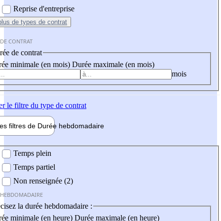
Reprise d'entreprise
plus
de types de contrat
 DE CONTRAT
ée de contrat
ée minimale (en mois)
Durée maximale (en mois)
mois
er
le filtre du type de contrat
les filtres de
Durée hebdo
madaire
 hebdomadaire
Temps plein
Temps partiel
Non renseignée (2)
 HEBDOMADAIRE
cisez la durée hebdomadaire :
ée minimale (en heure)
Durée maximale (en heure)