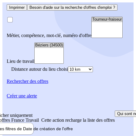
Imprimer
Besoin d'aide sur la recherche d'offres d'emploi ?
Métier, compétence, mot-clé, numéro d'offre
Lieu de travail
Distance autour du lieu choisi
Rechercher
des offres
Créer une alerte
Qui sont n
icher uniquement
 offres France Travail
Cette action recharge la liste des offres
les filtres de
Date de création
de l'offre