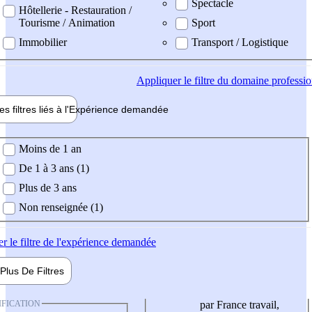
Spectacle
Hôtellerie - Restauration /
Tourisme / Animation
Sport
Immobilier
Transport / Logistique
Appliquer
le filtre du domaine professi
es filtres liés à l'
Expérience
demandée
ience demandée
Moins de 1 an
De 1 à 3 ans (1)
Plus de 3 ans
Non renseignée (1)
er
le filtre de l'expérience demandée
Plus De
Filtres
IFICATION
par France travail,