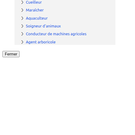
Fermer
Fermer
le détail de l'offre
/
Offre
sur
Offre précéden