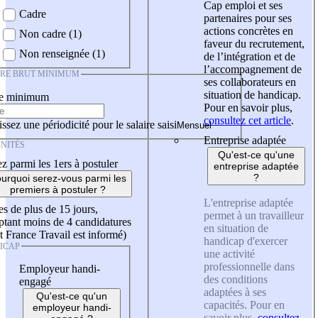
Cap emploi et ses
Cadre
partenaires pour ses
actions concrètes en
Non cadre (1)
faveur du recrutement,
Non renseignée (1)
de l’intégration et de
l’accompagnement de
IRE BRUT MINIMUM
ses collaborateurs en
situation de handicap.
re minimum
Pour en savoir plus,
consultez cet article
.
ssez une périodicité pour le salaire saisi
Entreprise adaptée
NITÉS
Qu'est-ce qu'une
z parmi les 1ers à postuler
entreprise adaptée
?
urquoi serez-vous parmi les
premiers à postuler ?
L'entreprise adaptée
es de plus de 15 jours,
permet à un travailleur
tant moins de 4 candidatures
en situation de
t France Travail est informé)
handicap d'exercer
ICAP
une activité
professionnelle dans
Employeur handi-
des conditions
engagé
adaptées à ses
Qu'est-ce qu'un
capacités. Pour en
employeur handi-
savoir plus,
consultez