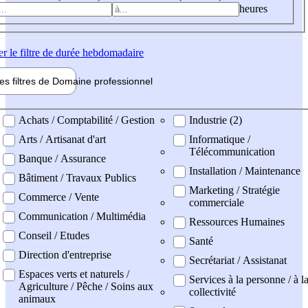
heures
er
le filtre de durée hebdomadaire
les filtres de
Domaine pro
fessionnel
ne professionel
Achats / Comptabilité / Gestion
Industrie (2)
Arts / Artisanat d'art
Informatique /
Télécommunication
Banque / Assurance
Installation / Maintenance
Bâtiment / Travaux Publics
Marketing / Stratégie
Commerce / Vente
commerciale
Communication / Multimédia
Ressources Humaines
Conseil / Etudes
Santé
Direction d'entreprise
Secrétariat / Assistanat
Espaces verts et naturels /
Services à la personne / à l
Agriculture / Pêche / Soins aux
collectivité
animaux