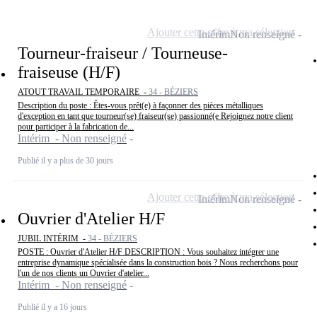
Ajouter cette offre à ma sélection
Intérim
Non renseigné
Tourneur-fraiseur / Tourneuse-
fraiseuse (H/F)
ATOUT TRAVAIL TEMPORAIRE -
34 - BÉZIERS
Description du poste : Êtes-vous prêt(e) à façonner des pièces métalliques
d'exception en tant que tourneur(se) fraiseur(se) passionné(e Rejoignez notre client
pour participer à la fabrication de...
Intérim - Non renseigné
Publié il y a plus de 30 jours
Ajouter cette offre à ma sélection
Intérim
Non renseigné
Ouvrier d'Atelier H/F
JUBIL INTÉRIM -
34 - BÉZIERS
POSTE : Ouvrier d'Atelier H/F DESCRIPTION : Vous souhaitez intégrer une
entreprise dynamique spécialisée dans la construction bois ? Nous recherchons pour
l'un de nos clients un Ouvrier d'atelier...
Intérim - Non renseigné
Publié il y a 16 jours