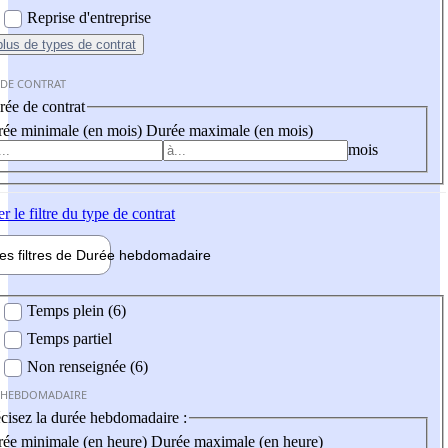
Reprise d'entreprise
plus
de types de contrat
 DE CONTRAT
ée de contrat
ée minimale (en mois)
Durée maximale (en mois)
mois
er
le filtre du type de contrat
les filtres de
Durée hebdo
madaire
 hebdomadaire
Temps plein (6)
Temps partiel
Non renseignée (6)
 HEBDOMADAIRE
cisez la durée hebdomadaire :
ée minimale (en heure)
Durée maximale (en heure)