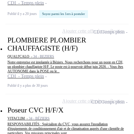
CDI - Temps plein
Publié il y a 20 jours
Soyez parmi les 1ers à postuler
Ajouter cette offre à ma sélection
CDI
Temps plein
PLOMBIERE PLOMBIER
CHAUFFAGISTE (H/F)
QUALI'CALO -
34 - BEZIERS
Notre entreprise est implantée à Béziers. Nous recherchons pour un poste en CDI,
un plombier chauffagiste H/F. Le poste est à pourvoir début juin 2026. - Vous êtes
AUTONOME dans la POSE ou le...
CDI - Temps plein
Publié il y a plus de 30 jours
Ajouter cette offre à ma sélection
CDD
Temps plein
Poseur CVC H/F/X
VITACLIM -
34 - BÉZIERS
RESPONSABILITÉS : Spécialiste du CVC, vous assurez l'installation
d'équipements de conditionnement d'air et de climatisation auprès d'une clientèle de
particuliers. Vos missions principales sont...