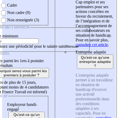
Cap emploi et ses
Cadre
partenaires pour ses
actions concrètes en
Non cadre (9)
faveur du recrutement,
Non renseignée (3)
de l’intégration et de
l’accompagnement de
IRE BRUT MINIMUM
ses collaborateurs en
situation de handicap.
re minimum
Pour en savoir plus,
consultez cet article
.
ssez une périodicité pour le salaire saisi
Entreprise adaptée
NITÉS
Qu'est-ce qu'une
z parmi les 1ers à postuler
entreprise adaptée
résultats
?
urquoi serez-vous parmi les
L'entreprise adaptée
premiers à postuler ?
permet à un travailleur
es de plus de 15 jours,
en situation de
tant moins de 4 candidatures
handicap d'exercer
t France Travail est informé)
une activité
ICAP
professionnelle dans
des conditions
Employeur handi-
adaptées à ses
engagé
capacités. Pour en
Qu'est-ce qu'un
savoir plus,
consultez