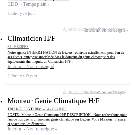
CDD - Temps plein
Publié il y a 6 jours
Ajouter cette offre à ma sélection
Intérim
Non renseigné
Climaticien H/F
34 - BÉZIERS
Notre agence INTERIM NATION de Béziers recherche actuellement, pour l'un de
ses clients, entreprise spécialisée dans le domaine du génie climatique et des
équipements thermiques, un Climaticien H/F...
Intérim - Non renseigné
Publié il y a 12 jours
Ajouter cette offre à ma sélection
Intérim
Non renseigné
Monteur Genie Climatique H/F
TRIANGLE INTÉRIM -
34 - BÉZIERS
POSTE : Monteur Genie Climatique H/F DESCRIPTION : Nous recherchons pour
l'un de nos clients un monteur génie climatique sur Béziers Votre Mission : Préparer
et poser tous les éléments...
Intérim - Non renseigné