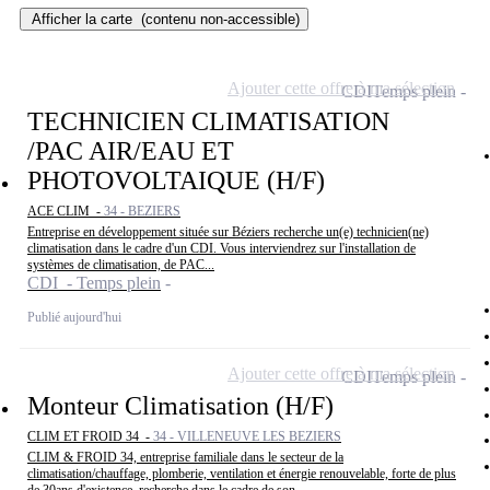
Afficher la carte
(contenu non-accessible)
Ajouter cette offre à ma sélection
CDI
Temps plein
TECHNICIEN CLIMATISATION
/PAC AIR/EAU ET
PHOTOVOLTAIQUE (H/F)
ACE CLIM -
34 - BEZIERS
Entreprise en développement située sur Béziers recherche un(e) technicien(ne)
climatisation dans le cadre d'un CDI. Vous interviendrez sur l'installation de
systèmes de climatisation, de PAC...
CDI - Temps plein
Publié aujourd'hui
Ajouter cette offre à ma sélection
CDI
Temps plein
Monteur Climatisation (H/F)
CLIM ET FROID 34 -
34 - VILLENEUVE LES BEZIERS
CLIM & FROID 34, entreprise familiale dans le secteur de la
climatisation/chauffage, plomberie, ventilation et énergie renouvelable, forte de plus