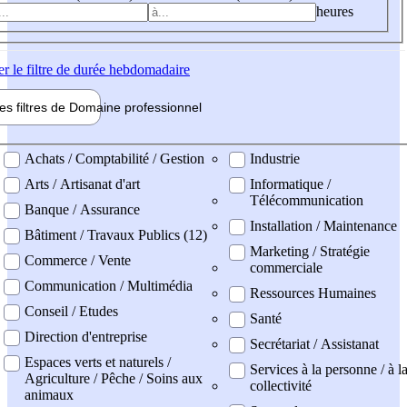
heures
er
le filtre de durée hebdomadaire
les filtres de
Domaine pro
fessionnel
ne professionel
Achats / Comptabilité / Gestion
Industrie
Arts / Artisanat d'art
Informatique /
Télécommunication
Banque / Assurance
Installation / Maintenance
Bâtiment / Travaux Publics (12)
Marketing / Stratégie
Commerce / Vente
commerciale
Communication / Multimédia
Ressources Humaines
Conseil / Etudes
Santé
Direction d'entreprise
Secrétariat / Assistanat
Espaces verts et naturels /
Services à la personne / à l
Agriculture / Pêche / Soins aux
collectivité
animaux