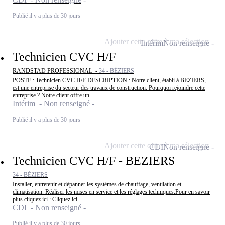
Publié il y a plus de 30 jours
Ajouter cette offre à ma sélection
Intérim
Non renseigné
Technicien CVC H/F
RANDSTAD PROFESSIONAL -
34 - BÉZIERS
POSTE : Technicien CVC H/F DESCRIPTION : Notre client, établi à BEZIERS,
est une entreprise du secteur des travaux de construction. Pourquoi rejoindre cette
entreprise ? Notre client offre un...
Intérim - Non renseigné
Publié il y a plus de 30 jours
Ajouter cette offre à ma sélection
CDI
Non renseigné
Technicien CVC H/F - BEZIERS
34 - BÉZIERS
Installer, entretenir et dépanner les systèmes de chauffage, ventilation et
climatisation. Réaliser les mises en service et les réglages techniques.Pour en savoir
plus cliquez ici : Cliquez ici
CDI - Non renseigné
Publié il y a plus de 30 jours