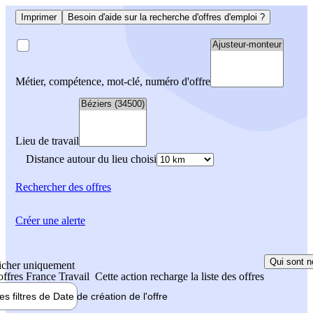
Imprimer
Besoin d'aide sur la recherche d'offres d'emploi ?
Métier, compétence, mot-clé, numéro d'offre
Lieu de travail
Distance autour du lieu choisi
Rechercher
des offres
Créer une alerte
Qui sont n
icher uniquement
 offres France Travail
Cette action recharge la liste des offres
les filtres de
Date de création
de l'offre