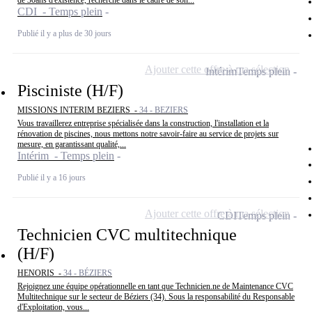
de 30ans d'existence, recherche dans le cadre de son...
CDI - Temps plein
Publié il y a plus de 30 jours
Ajouter cette offre à ma sélection
Intérim
Temps plein
Pisciniste (H/F)
MISSIONS INTERIM BEZIERS -
34 - BEZIERS
Vous travaillerez entreprise spécialisée dans la construction, l'installation et la
rénovation de piscines, nous mettons notre savoir-faire au service de projets sur
mesure, en garantissant qualité,...
Intérim - Temps plein
Publié il y a 16 jours
Ajouter cette offre à ma sélection
CDI
Temps plein
Technicien CVC multitechnique
(H/F)
HENORIS -
34 - BÉZIERS
Rejoignez une équipe opérationnelle en tant que Technicien.ne de Maintenance CVC
Multitechnique sur le secteur de Béziers (34). Sous la responsabilité du Responsable
d'Exploitation, vous...