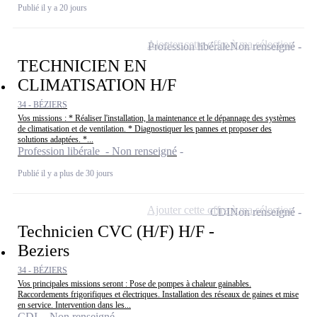
Publié il y a 20 jours
Ajouter cette offre à ma sélection
Profession libérale
Non renseigné
TECHNICIEN EN
CLIMATISATION H/F
34 - BÉZIERS
Vos missions : * Réaliser l'installation, la maintenance et le dépannage des systèmes
de climatisation et de ventilation. * Diagnostiquer les pannes et proposer des
solutions adaptées. *...
Profession libérale - Non renseigné
Publié il y a plus de 30 jours
Ajouter cette offre à ma sélection
CDI
Non renseigné
Technicien CVC (H/F) H/F -
Beziers
34 - BÉZIERS
Vos principales missions seront : Pose de pompes à chaleur gainables.
Raccordements frigorifiques et électriques. Installation des réseaux de gaines et mise
en service. Intervention dans les...
CDI - Non renseigné