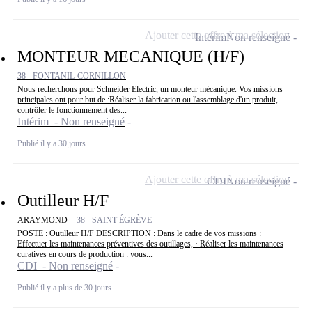
Ajouter cette offre à ma sélection
Intérim
Non renseigné
MONTEUR MECANIQUE (H/F)
38 - FONTANIL-CORNILLON
Nous recherchons pour Schneider Electric, un monteur mécanique. Vos missions
principales ont pour but de :Réaliser la fabrication ou l'assemblage d'un produit,
contrôler le fonctionnement des...
Intérim - Non renseigné
Publié il y a 30 jours
Ajouter cette offre à ma sélection
CDI
Non renseigné
Outilleur H/F
ARAYMOND -
38 - SAINT-ÉGRÈVE
POSTE : Outilleur H/F DESCRIPTION : Dans le cadre de vos missions : ·
Effectuer les maintenances préventives des outillages, · Réaliser les maintenances
curatives en cours de production : vous...
CDI - Non renseigné
Publié il y a plus de 30 jours