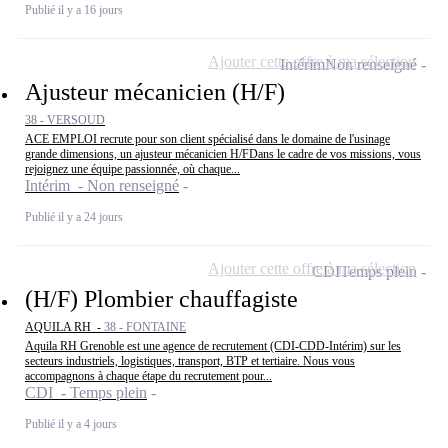
Publié il y a 16 jours
Ajouter cette offre à ma sélection
Intérim
Non renseigné
Ajusteur mécanicien (H/F)
38 - VERSOUD
ACE EMPLOI recrute pour son client spécialisé dans le domaine de l'usinage
grande dimensions, un ajusteur mécanicien H/FDans le cadre de vos missions, vous
rejoignez une équipe passionnée, où chaque...
Intérim - Non renseigné
Publié il y a 24 jours
Ajouter cette offre à ma sélection
CDI
Temps plein
(H/F) Plombier chauffagiste
AQUILA RH -
38 - FONTAINE
Aquila RH Grenoble est une agence de recrutement (CDI-CDD-Intérim) sur les
secteurs industriels, logistiques, transport, BTP et tertiaire. Nous vous
accompagnons à chaque étape du recrutement pour...
CDI - Temps plein
Publié il y a 4 jours