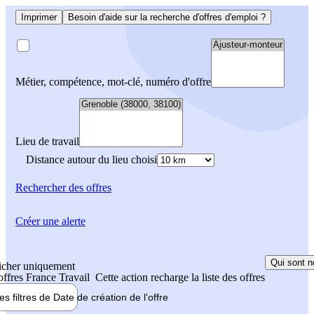
Imprimer
Besoin d'aide sur la recherche d'offres d'emploi ?
Métier, compétence, mot-clé, numéro d'offre
Lieu de travail
Distance autour du lieu choisi
Rechercher
des offres
Créer une alerte
Qui sont n
icher uniquement
 offres France Travail
Cette action recharge la liste des offres
les filtres de
Date de création
de l'offre