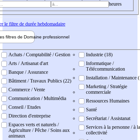
heures
er
le filtre de durée hebdomadaire
les filtres de
Domaine pro
fessionnel
ne professionel
Achats / Comptabilité / Gestion
Industrie (18)
Arts / Artisanat d'art
Informatique /
Télécommunication
Banque / Assurance
Installation / Maintenance (
Bâtiment / Travaux Publics (22)
Marketing / Stratégie
Commerce / Vente
commerciale
Communication / Multimédia
Ressources Humaines
Conseil / Etudes
Santé
Direction d'entreprise
Secrétariat / Assistanat
Espaces verts et naturels /
Services à la personne / à l
Agriculture / Pêche / Soins aux
collectivité
animaux