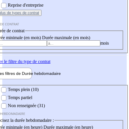
Reprise d'entreprise
plus
de types de contrat
 DE CONTRAT
ée de contrat
ée minimale (en mois)
Durée maximale (en mois)
mois
er
le filtre du type de contrat
les filtres de
Durée hebdo
madaire
 hebdomadaire
Temps plein (10)
Temps partiel
Non renseignée (31)
 HEBDOMADAIRE
cisez la durée hebdomadaire :
ée minimale (en heure)
Durée maximale (en heure)