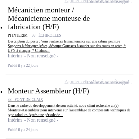
Ajouter cette offre à ma sélection
Intérim
Non renseigné
Mécanicien monteur /
Mécanicienne monteuse de
fabrication (H/F)
PI INTERIM -
38 - ÉCHIROLLES
Description du poste : Vous réaliserez la maintenance sur une cabine peinture
Supports à fabriquer (côtes, découpe Goussets à souder sur des roues en acier, *
UPN à changer, * Chaines...
Intérim - Non renseigné
Publié il y a 22 jours
Ajouter cette offre à ma sélection
Intérim
Non renseigné
Monteur Assembleur (H/F)
38 - PONT-DE-CLAIX
Dans le cadre du développement de son activité, notre client recherche un(e)
Monteur-Assembleur pour intervenir sur l'assemblage de composants techniques de
type caloducs.Après une période de...
Intérim - Non renseigné
Publié il y a 24 jours