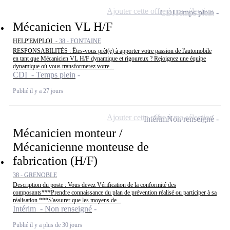
Ajouter cette offre à ma sélection
CDI
Temps plein
Mécanicien VL H/F
HELP'EMPLOI -
38 - FONTAINE
RESPONSABILITÉS : Êtes-vous prêt(e) à apporter votre passion de l'automobile
en tant que Mécanicien VL H/F dynamique et rigoureux ? Rejoignez une équipe
dynamique où vous transformerez votre...
CDI - Temps plein
Publié il y a 27 jours
Ajouter cette offre à ma sélection
Intérim
Non renseigné
Mécanicien monteur /
Mécanicienne monteuse de
fabrication (H/F)
38 - GRENOBLE
Description du poste : Vous devez Vérification de la conformité des
composants***Prendre connaissance du plan de prévention réalisé ou participer à sa
réalisation.***S'assurer que les moyens de...
Intérim - Non renseigné
Publié il y a plus de 30 jours