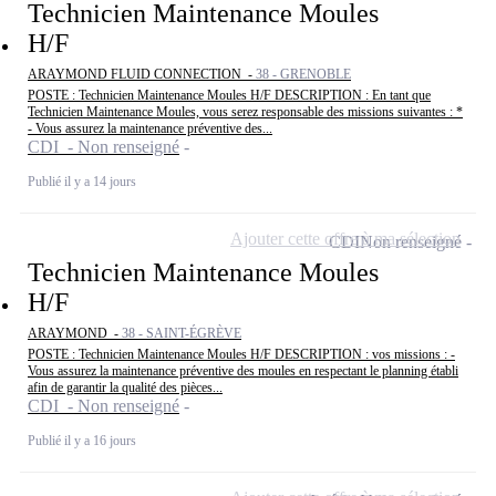
Technicien Maintenance Moules
H/F
ARAYMOND FLUID CONNECTION -
38 - GRENOBLE
POSTE : Technicien Maintenance Moules H/F DESCRIPTION : En tant que
Technicien Maintenance Moules, vous serez responsable des missions suivantes : *
- Vous assurez la maintenance préventive des...
CDI - Non renseigné
Publié il y a 14 jours
Ajouter cette offre à ma sélection
CDI
Non renseigné
Technicien Maintenance Moules
H/F
ARAYMOND -
38 - SAINT-ÉGRÈVE
POSTE : Technicien Maintenance Moules H/F DESCRIPTION : vos missions : -
Vous assurez la maintenance préventive des moules en respectant le planning établi
afin de garantir la qualité des pièces...
CDI - Non renseigné
Publié il y a 16 jours