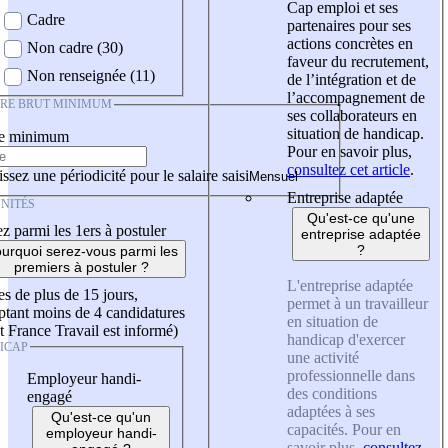
Cap emploi et ses
Cadre
partenaires pour ses
actions concrètes en
Non cadre (30)
faveur du recrutement,
Non renseignée (11)
de l’intégration et de
l’accompagnement de
IRE BRUT MINIMUM
ses collaborateurs en
situation de handicap.
re minimum
Pour en savoir plus,
consultez cet article
.
ssez une périodicité pour le salaire saisi
Entreprise adaptée
NITÉS
Qu'est-ce qu'une
z parmi les 1ers à postuler
entreprise adaptée
?
urquoi serez-vous parmi les
premiers à postuler ?
L'entreprise adaptée
es de plus de 15 jours,
permet à un travailleur
tant moins de 4 candidatures
en situation de
t France Travail est informé)
handicap d'exercer
ICAP
une activité
professionnelle dans
Employeur handi-
des conditions
engagé
adaptées à ses
Qu'est-ce qu'un
capacités. Pour en
employeur handi-
savoir plus,
consultez