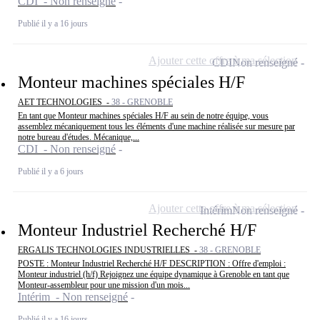
CDI - Non renseigné
Publié il y a 16 jours
Ajouter cette offre à ma sélection
CDI
Non renseigné
Monteur machines spéciales H/F
AET TECHNOLOGIES -
38 - GRENOBLE
En tant que Monteur machines spéciales H/F au sein de notre équipe, vous
assemblez mécaniquement tous les éléments d'une machine réalisée sur mesure par
notre bureau d'études. Mécanique,...
CDI - Non renseigné
Publié il y a 6 jours
Ajouter cette offre à ma sélection
Intérim
Non renseigné
Monteur Industriel Recherché H/F
ERGALIS TECHNOLOGIES INDUSTRIELLES -
38 - GRENOBLE
POSTE : Monteur Industriel Recherché H/F DESCRIPTION : Offre d'emploi :
Monteur industriel (h/f) Rejoignez une équipe dynamique à Grenoble en tant que
Monteur-assembleur pour une mission d'un mois...
Intérim - Non renseigné
Publié il y a 16 jours