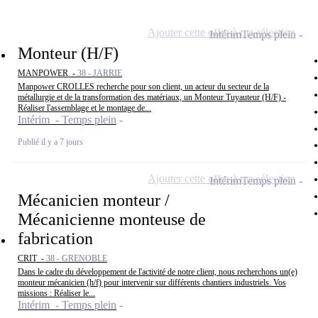
Ajouter cette offre à ma sélection
Intérim
Temps plein
Monteur (H/F)
MANPOWER -
38 - JARRIE
Manpower CROLLES recherche pour son client, un acteur du secteur de la
métallurgie et de la transformation des matériaux, un Monteur Tuyauteur (H/F) -
Réaliser l'assemblage et le montage de...
Intérim - Temps plein
Publié il y a 7 jours
Ajouter cette offre à ma sélection
Intérim
Temps plein
Mécanicien monteur /
Mécanicienne monteuse de
fabrication
CRIT -
38 - GRENOBLE
Dans le cadre du développement de l'activité de notre client, nous recherchons un(e)
monteur mécanicien (h/f) pour intervenir sur différents chantiers industriels. Vos
missions : Réaliser le...
Intérim - Temps plein