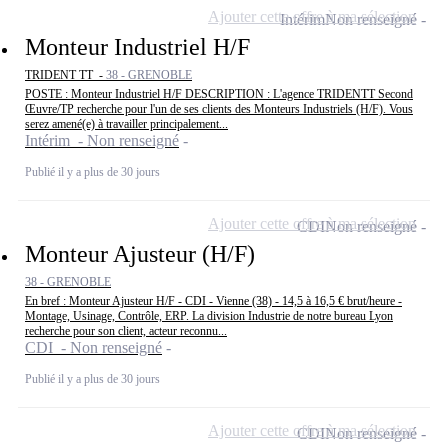
Ajouter cette offre à ma sélection
Intérim
Non renseigné
Monteur Industriel H/F
TRIDENT TT -
38 - GRENOBLE
POSTE : Monteur Industriel H/F DESCRIPTION : L'agence TRIDENTT Second
Œuvre/TP recherche pour l'un de ses clients des Monteurs Industriels (H/F). Vous
serez amené(e) à travailler principalement...
Intérim - Non renseigné
Publié il y a plus de 30 jours
Ajouter cette offre à ma sélection
CDI
Non renseigné
Monteur Ajusteur (H/F)
38 - GRENOBLE
En bref : Monteur Ajusteur H/F - CDI - Vienne (38) - 14,5 à 16,5 € brut/heure -
Montage, Usinage, Contrôle, ERP. La division Industrie de notre bureau Lyon
recherche pour son client, acteur reconnu...
CDI - Non renseigné
Publié il y a plus de 30 jours
Ajouter cette offre à ma sélection
CDI
Non renseigné