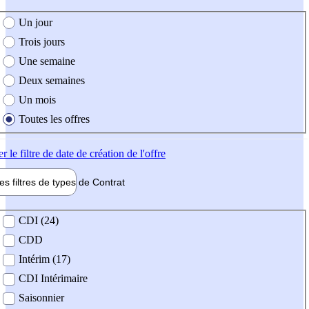
e création de l'offre
Un jour
Trois jours
Une semaine
Deux semaines
Un mois
Toutes les offres
er
le filtre de date de création de l'offre
les filtres de types de
Contrat
de contrat
CDI (24)
CDD
Intérim (17)
CDI Intérimaire
Saisonnier