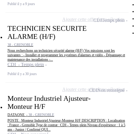
Publié il y a 9 jours
Ajouter cette offre à ma sélection
CDI
Temps plein
TECHNICIEN SECURITE
ALARME (H/F)
38 - GRENOBLE
Nous recherchons un technicien sécurité alarme (H/F) Vos missions sont les
suivantes : - Installer et programmer les systèmes d'alarmes et vidéo - Dépannage et
maintenance des installations -...
CDI - Temps plein
Publié il y a 30 jours
Ajouter cette offre à ma sélection
CDI
Non renseigné
Monteur Industriel Ajusteur-
Monteur H/F
DATAONE -
38 - GRENOBLE
POSTE : Monteur Industriel Ajusteur-Monteur H/F DESCRIPTION : Localisation
: France - Grenoble Type de contrat : CDI - Temps plein Niveau d'expérience : 1 à 5
ans - Junior / Confirmé QUI...