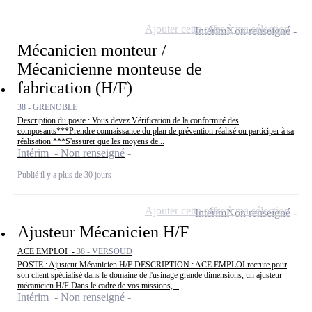
Ajouter cette offre à ma sélection
Intérim
Non renseigné
Mécanicien monteur /
Mécanicienne monteuse de
fabrication (H/F)
38 - GRENOBLE
Description du poste : Vous devez Vérification de la conformité des
composants***Prendre connaissance du plan de prévention réalisé ou participer à sa
réalisation.***S'assurer que les moyens de...
Intérim - Non renseigné
Publié il y a plus de 30 jours
Ajouter cette offre à ma sélection
Intérim
Non renseigné
Ajusteur Mécanicien H/F
ACE EMPLOI -
38 - VERSOUD
POSTE : Ajusteur Mécanicien H/F DESCRIPTION : ACE EMPLOI recrute pour
son client spécialisé dans le domaine de l'usinage grande dimensions, un ajusteur
mécanicien H/F Dans le cadre de vos missions,...
Intérim - Non renseigné