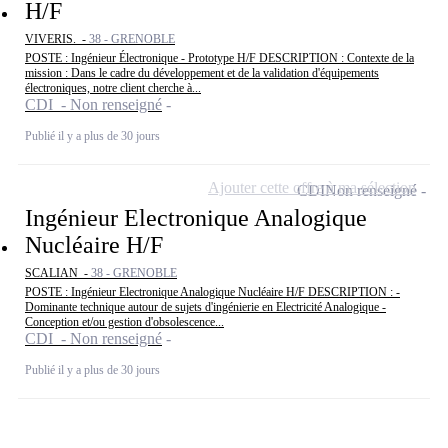
H/F
VIVERIS. -
38 - GRENOBLE
POSTE : Ingénieur Électronique - Prototype H/F DESCRIPTION : Contexte de la
mission : Dans le cadre du développement et de la validation d'équipements
électroniques, notre client cherche à...
CDI - Non renseigné
Publié il y a plus de 30 jours
Ajouter cette offre à ma sélection
CDI
Non renseigné
Ingénieur Electronique Analogique
Nucléaire H/F
SCALIAN -
38 - GRENOBLE
POSTE : Ingénieur Electronique Analogique Nucléaire H/F DESCRIPTION : -
Dominante technique autour de sujets d'ingénierie en Electricité Analogique -
Conception et/ou gestion d'obsolescence...
CDI - Non renseigné
Publié il y a plus de 30 jours