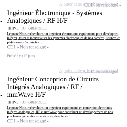
Ajouter cette offre à ma sélection
CDI
Non renseigné
Ingénieur Électronique - Systèmes
Analogiques / RF H/F
TIHIVE -
38 - GRENOBLE
Le poste Nous recherchons un ingénieur électronique expérimenté pour développer,
intégrer, tester et industrialiser les systèmes électroniques de nos caméras, sources et
plateformes d'acquisition...
CDI - Non renseigné
Publié il y a 10 jours
Ajouter cette offre à ma sélection
CDI
Non renseigné
Ingénieur Conception de Circuits
Intégrés Analogiques / RF /
mmWave H/F
TIHIVE -
38 - GRENOBLE
Le poste Nous recherchons un ingénieur expérimenté en conception de circuits
intégrés analogiques, RF et mmWave pour contribuer au développement de nos
prochaines générations de sources, détecteurs...
CDI - Non renseigné