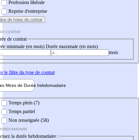
Profession libérale
Reprise d'entreprise
plus
de types de contrat
 DE CONTRAT
ée de contrat
ée minimale (en mois)
Durée maximale (en mois)
mois
er
le filtre du type de contrat
les filtres de
Durée hebdo
madaire
 hebdomadaire
Temps plein (7)
Temps partiel
Non renseignée (58)
 HEBDOMADAIRE
cisez la durée hebdomadaire :