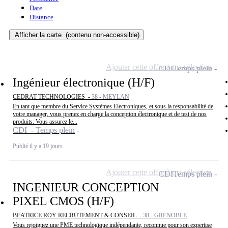
Date
Distance
Afficher la carte
(contenu non-accessible)
Ajouter cette offre à ma sélection
CDI
Temps plein
Ingénieur électronique (H/F)
CEDRAT TECHNOLOGIES -
38 - MEYLAN
En tant que membre du Service Systèmes Electroniques, et sous la responsabilité de
votre manager, vous prenez en charge la conception électronique et de test de nos
produits. Vous assurez le...
CDI - Temps plein
Publié il y a 19 jours
Ajouter cette offre à ma sélection
CDI
Temps plein
INGENIEUR CONCEPTION
PIXEL CMOS (H/F)
BEATRICE ROY RECRUTEMENT & CONSEIL -
38 - GRENOBLE
Vous rejoignez une PME technologique indépendante, reconnue pour son expertise