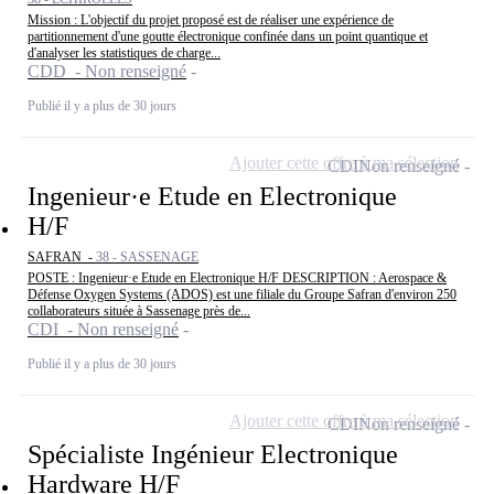
Mission : L'objectif du projet proposé est de réaliser une expérience de
partitionnement d'une goutte électronique confinée dans un point quantique et
d'analyser les statistiques de charge...
CDD - Non renseigné
Publié il y a plus de 30 jours
Ajouter cette offre à ma sélection
CDI
Non renseigné
Ingenieur·e Etude en Electronique
H/F
SAFRAN -
38 - SASSENAGE
POSTE : Ingenieur·e Etude en Electronique H/F DESCRIPTION : Aerospace &
Défense Oxygen Systems (ADOS) est une filiale du Groupe Safran d'environ 250
collaborateurs située à Sassenage près de...
CDI - Non renseigné
Publié il y a plus de 30 jours
Ajouter cette offre à ma sélection
CDI
Non renseigné
Spécialiste Ingénieur Electronique
Hardware H/F