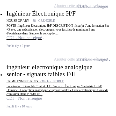
Ajouter cette offre à ma sélection
CDI
Non renseigné
Ingénieur Électronique H/F
HOUSE OF ABY -
38 - GRENOBLE
POSTE : Ingénieur Électronique H/F DESCRIPTION : Issu(e) d'une formation Bac
+5 avec une spécialisation électronique, vous justifiez de minimum 3 ans
d'expérience dans l'étude et la conception...
CDI - Non renseigné
Publié il y a 2 jours
Ajouter cette offre à ma sélection
CDI
Non renseigné
ingénieur electronique analogique
senior - signaux faibles F/H
PRIME ENGINEERING -
38 - GRENOBLE
Localisation : Grenoble Contrat : CDI Secteur : Électronique / Industrie / R&D
Domaine : Conception analogique - Signaux faibles - Cartes électroniques Contexte
et mission Dans le cadre du...
CDI - Non renseigné
Publié il y a 10 jours