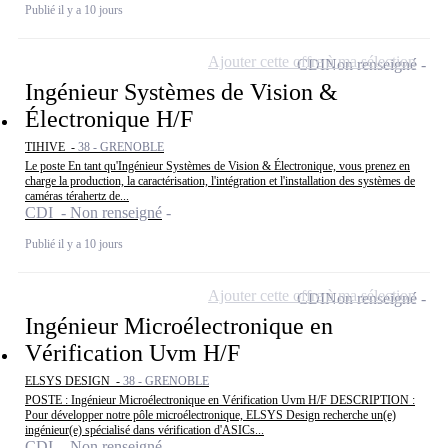
Publié il y a 10 jours
Ajouter cette offre à ma sélection
CDI
Non renseigné
Ingénieur Systèmes de Vision &
Électronique H/F
TIHIVE -
38 - GRENOBLE
Le poste En tant qu'Ingénieur Systèmes de Vision & Électronique, vous prenez en
charge la production, la caractérisation, l'intégration et l'installation des systèmes de
caméras térahertz de...
CDI - Non renseigné
Publié il y a 10 jours
Ajouter cette offre à ma sélection
CDI
Non renseigné
Ingénieur Microélectronique en
Vérification Uvm H/F
ELSYS DESIGN -
38 - GRENOBLE
POSTE : Ingénieur Microélectronique en Vérification Uvm H/F DESCRIPTION :
Pour développer notre pôle microélectronique, ELSYS Design recherche un(e)
ingénieur(e) spécialisé dans vérification d'ASICs...
CDI - Non renseigné