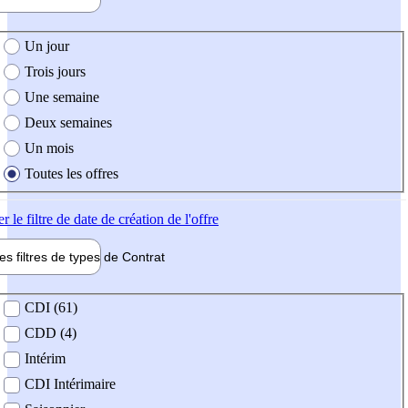
e création de l'offre
Un jour
Trois jours
Une semaine
Deux semaines
Un mois
Toutes les offres
er
le filtre de date de création de l'offre
les filtres de types de
Contrat
de contrat
CDI (61)
CDD (4)
Intérim
CDI Intérimaire