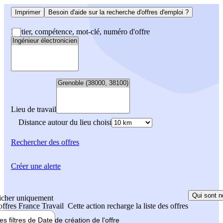
Imprimer
Besoin d'aide sur la recherche d'offres d'emploi ?
Métier, compétence, mot-clé, numéro d'offre
Lieu de travail
Distance autour du lieu choisi
Rechercher
des offres
Créer une alerte
Qui sont n
icher uniquement
 offres France Travail
Cette action recharge la liste des offres
les filtres de
Date de création
de l'offre