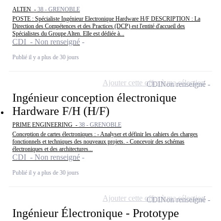
ALTEN -
38 - GRENOBLE
POSTE : Spécialiste Ingénieur Electronique Hardware H/F DESCRIPTION : La
Direction des Compétences et des Practices (DCP) est l'entité d'accueil des
Spécialistes du Groupe Alten. Elle est dédiée à...
CDI - Non renseigné
Publié il y a plus de 30 jours
Ajouter cette offre à ma sélection
CDI
Non renseigné
Ingénieur conception électronique
Hardware F/H (H/F)
PRIME ENGINEERING -
38 - GRENOBLE
Conception de cartes électroniques : - Analyser et définir les cahiers des charges
fonctionnels et techniques des nouveaux projets. - Concevoir des schémas
électroniques et des architectures...
CDI - Non renseigné
Publié il y a plus de 30 jours
Ajouter cette offre à ma sélection
CDI
Non renseigné
Ingénieur Électronique - Prototype