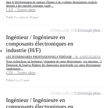
dans le développement de capteurs d'image et de systèmes électroniques avancés
destinés à des marchés exigeants (santé,...
CDI - Temps plein
Publié il y a plus de 30 jours
Ajouter cette offre à ma sélection
CDI
Temps plein
Ingénieur / Ingénieure en
composants électroniques en
industrie (H/F)
LES INTERIMAIRES PROFESSIONNELS TERTIAIR -
38 - SAINT-ÉGRÈVE
Nous recherchons un Ingénieur / réparateur de cartes électroniques, vos missions : 1
Diagnostic & Analyse Réaliser des diagnostics approfondis sur cartes électroniques
(analogiques,...
CDI - Temps plein
Publié il y a 15 jours
Ajouter cette offre à ma sélection
CDI
Temps plein
Ingénieur / Ingénieure en
composants électroniques en