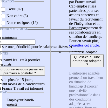
IFICATION
par France travail,
Cap emploi et ses
Cadre (47)
partenaires pour ses
actions concrètes en
Non cadre (3)
faveur du recrutement,
Non renseignée (15)
de l’intégration et de
l’accompagnement de
IRE BRUT MINIMUM
ses collaborateurs en
situation de handicap.
re minimum
Pour en savoir plus,
consultez cet article
.
ssez une périodicité pour le salaire saisi
Entreprise adaptée
NITÉS
Qu'est-ce qu'une
z parmi les 1ers à postuler
entreprise adaptée
résultats
?
urquoi serez-vous parmi les
L'entreprise adaptée
premiers à postuler ?
permet à un travailleur
es de plus de 15 jours,
en situation de
tant moins de 4 candidatures
handicap d'exercer
t France Travail est informé)
une activité
ICAP
professionnelle dans
des conditions
Employeur handi-
adaptées à ses
engagé
capacités. Pour en