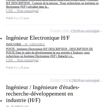
H/F DESCRIPTION : Contexte de la mission : Nous recherchons un ingénieur en
électronique (H/F) spécialisé dans la...
CDI - Non renseigné
Publié il y a 17 jours
Ajouter cette offre à ma sélection
CDI
Non renseigné
Ingénieur Electronique H/F
INDUSTRIE -
38 - GRENOBLE
POSTE : Ingénieur Electronique H/F DESCRIPTION : DESCRIPTION DE
POSTE Dans le cadre du développement de nos activités à Toulouse, nous
recherchons un Ingénieur Électronique (H/F). Rattaché·e à...
CDI - Non renseigné
Publié il y a 28 jours
Ajouter cette offre à ma sélection
CDD
Non renseigné
Ingénieur / Ingénieure d'études-
recherche-développement en
industrie (H/F)
38 - ÉCHIROLLES