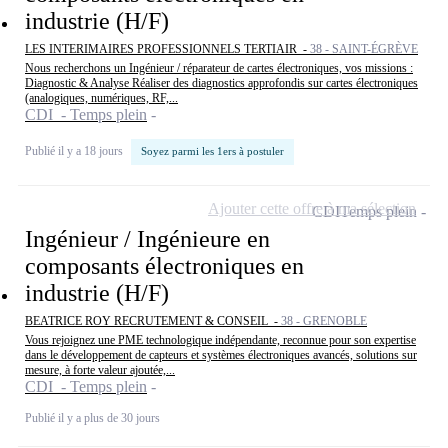
industrie (H/F)
LES INTERIMAIRES PROFESSIONNELS TERTIAIR -
38 - SAINT-ÉGRÈVE
Nous recherchons un Ingénieur / réparateur de cartes électroniques, vos missions :
Diagnostic & Analyse Réaliser des diagnostics approfondis sur cartes électroniques
(analogiques, numériques, RF,...
CDI - Temps plein
Publié il y a 18 jours
Soyez parmi les 1ers à postuler
Ajouter cette offre à ma sélection
CDI
Temps plein
Ingénieur / Ingénieure en
composants électroniques en
industrie (H/F)
BEATRICE ROY RECRUTEMENT & CONSEIL -
38 - GRENOBLE
Vous rejoignez une PME technologique indépendante, reconnue pour son expertise
dans le développement de capteurs et systèmes électroniques avancés, solutions sur
mesure, à forte valeur ajoutée,...
CDI - Temps plein
Publié il y a plus de 30 jours