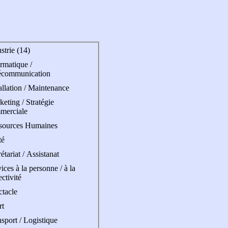
strie (14)
rmatique /
écommunication
allation / Maintenance
eting / Stratégie
merciale
sources Humaines
té
étariat / Assistanat
ices à la personne / à la
ectivité
ctacle
rt
sport / Logistique