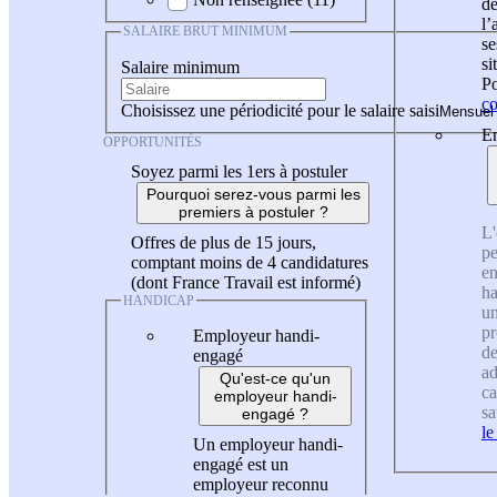
de
l
SALAIRE BRUT MINIMUM
se
si
Salaire minimum
Po
co
Choisissez une périodicité pour le salaire saisi
En
OPPORTUNITÉS
Soyez parmi les 1ers à postuler
Pourquoi serez-vous parmi les
premiers à postuler ?
L'
Offres de plus de 15 jours,
pe
comptant moins de 4 candidatures
en
(dont France Travail est informé)
ha
HANDICAP
un
pr
Employeur handi-
de
engagé
ad
Qu'est-ce qu'un
ca
employeur handi-
sa
engagé ?
le
Un employeur handi-
engagé est un
employeur reconnu