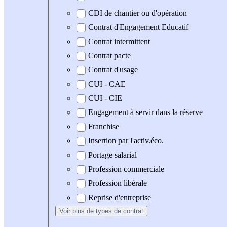
CDI de chantier ou d'opération
Contrat d'Engagement Educatif
Contrat intermittent
Contrat pacte
Contrat d'usage
CUI - CAE
CUI - CIE
Engagement à servir dans la réserve
Franchise
Insertion par l'activ.éco.
Portage salarial
Profession commerciale
Profession libérale
Reprise d'entreprise
Voir plus
de types de contrat