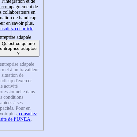
 l’intégration et de
’accompagnement de
s collaborateurs en
tuation de handicap.
ur en savoir plus,
nsultez cet article
.
treprise adaptée
Qu'est-ce qu'une
entreprise adaptée
?
entreprise adaptée
rmet à un travailleur
 situation de
ndicap d'exercer
e activité
ofessionnelle dans
s conditions
aptées à ses
pacités. Pour en
voir plus,
consultez
 site de l’UNEA
.