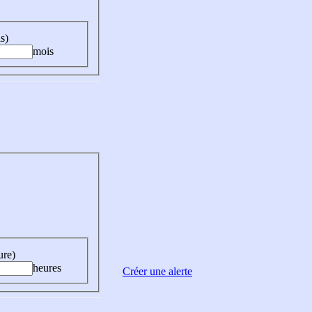
s)
mois
ure)
heures
Créer une alerte