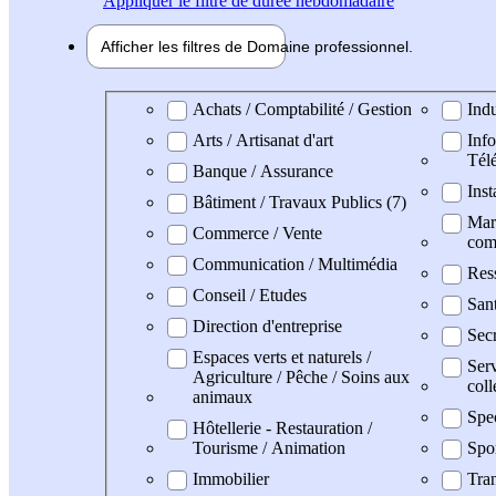
Appliquer
le filtre de durée hebdomadaire
Afficher les filtres de
Domaine pro
fessionnel
Domaine professionel
Achats / Comptabilité / Gestion
Indu
Arts / Artisanat d'art
Info
Tél
Banque / Assurance
Inst
Bâtiment / Travaux Publics (7)
Mark
Commerce / Vente
com
Communication / Multimédia
Res
Conseil / Etudes
San
Direction d'entreprise
Secr
Espaces verts et naturels /
Serv
Agriculture / Pêche / Soins aux
coll
animaux
Spe
Hôtellerie - Restauration /
Tourisme / Animation
Spo
Immobilier
Tran