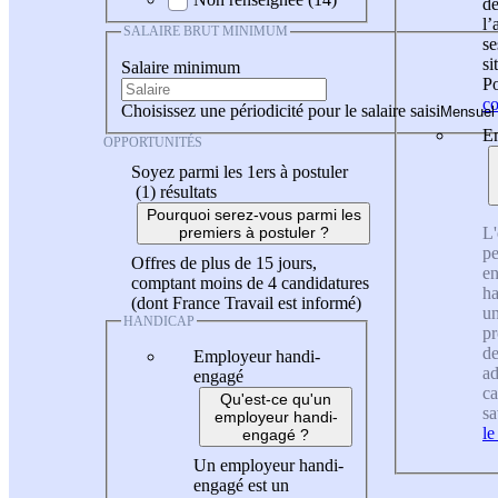
de
l
SALAIRE BRUT MINIMUM
se
si
Salaire minimum
Po
co
Choisissez une périodicité pour le salaire saisi
En
OPPORTUNITÉS
Soyez parmi les 1ers à postuler
(1)
résultats
Pourquoi serez-vous parmi les
L'
premiers à postuler ?
pe
Offres de plus de 15 jours,
en
comptant moins de 4 candidatures
ha
(dont France Travail est informé)
un
HANDICAP
pr
de
Employeur handi-
ad
engagé
ca
Qu'est-ce qu'un
sa
employeur handi-
le
engagé ?
Un employeur handi-
engagé est un