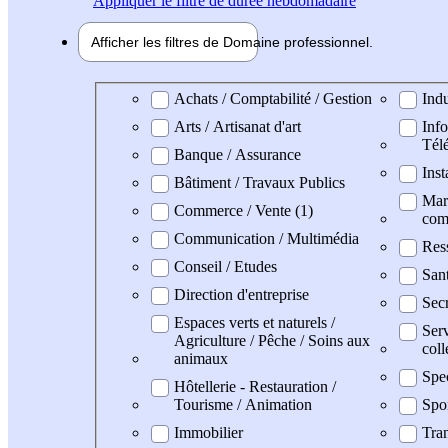
Appliquer
le filtre de durée hebdomadaire
Afficher les filtres de
Domaine pro
fessionnel
Domaine professionel
Achats / Comptabilité / Gestion
Indu
Arts / Artisanat d'art
Info
Tél
Banque / Assurance
Inst
Bâtiment / Travaux Publics
Mark
Commerce / Vente (1)
com
Communication / Multimédia
Res
Conseil / Etudes
San
Direction d'entreprise
Secr
Espaces verts et naturels /
Serv
Agriculture / Pêche / Soins aux
coll
animaux
Spe
Hôtellerie - Restauration /
Tourisme / Animation
Spo
Immobilier
Tran