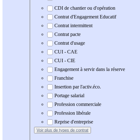
CDI de chantier ou d'opération
Contrat d'Engagement Educatif
Contrat intermittent
Contrat pacte
Contrat d'usage
CUI - CAE
CUI - CIE
Engagement à servir dans la réserve
Franchise
Insertion par l'activ.éco.
Portage salarial
Profession commerciale
Profession libérale
Reprise d'entreprise
Voir plus
de types de contrat