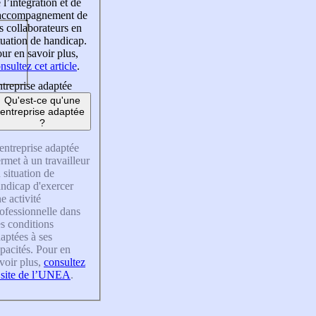
 l’intégration et de
’accompagnement de
s collaborateurs en
tuation de handicap.
ur en savoir plus,
nsultez cet article
.
treprise adaptée
Qu'est-ce qu'une
entreprise adaptée
?
entreprise adaptée
rmet à un travailleur
 situation de
ndicap d'exercer
e activité
ofessionnelle dans
s conditions
aptées à ses
pacités. Pour en
voir plus,
consultez
 site de l’UNEA
.