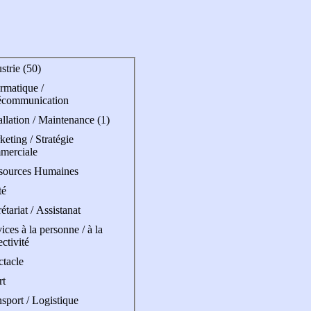
strie (50)
rmatique /
écommunication
allation / Maintenance (1)
eting / Stratégie
merciale
sources Humaines
té
étariat / Assistanat
ices à la personne / à la
ectivité
ctacle
rt
sport / Logistique