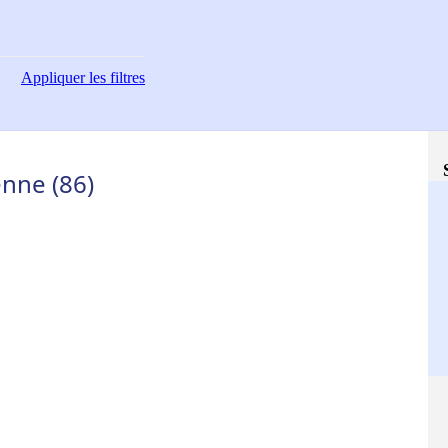
Appliquer
les filtres
enne (86)