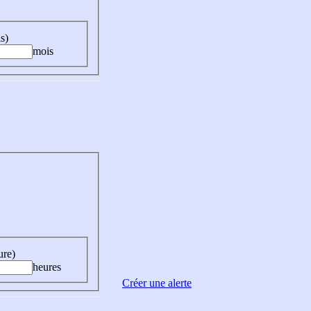
s)
mois
ure)
heures
Créer une alerte