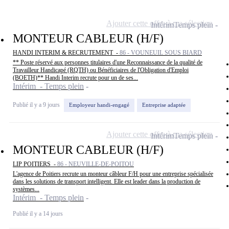
Ajouter cette offre à ma sélection
Intérim
Temps plein
MONTEUR CABLEUR (H/F)
HANDI INTERIM & RECRUTEMENT -
86 - VOUNEUIL SOUS BIARD
** Poste réservé aux personnes titulaires d'une Reconnaissance de la qualité de
Travailleur Handicapé (RQTH) ou Bénéficiaires de l'Obligation d'Emploi
(BOETH)** Handi Interim recrute pour un de ses...
Intérim - Temps plein
Publié il y a 9 jours
Employeur handi-engagé
Entreprise adaptée
Ajouter cette offre à ma sélection
Intérim
Temps plein
MONTEUR CABLEUR (H/F)
LIP POITIERS -
86 - NEUVILLE-DE-POITOU
L'agence de Poitiers recrute un monteur câbleur F/H pour une entreprise spécialisée
dans les solutions de transport intelligent. Elle est leader dans la production de
systèmes...
Intérim - Temps plein
Publié il y a 14 jours