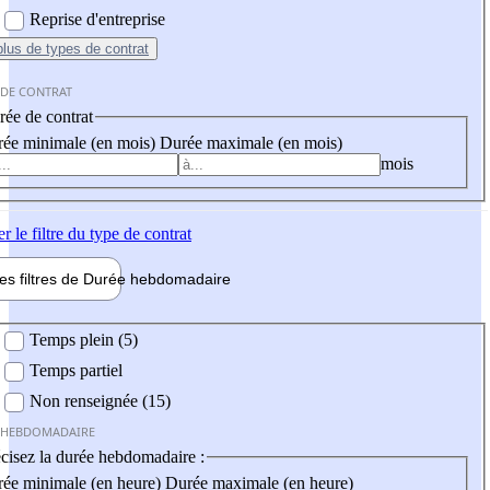
Reprise d'entreprise
plus
de types de contrat
 DE CONTRAT
ée de contrat
ée minimale (en mois)
Durée maximale (en mois)
mois
er
le filtre du type de contrat
les filtres de
Durée hebdo
madaire
 hebdomadaire
Temps plein (5)
Temps partiel
Non renseignée (15)
 HEBDOMADAIRE
cisez la durée hebdomadaire :
ée minimale (en heure)
Durée maximale (en heure)