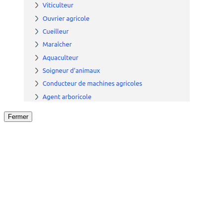
Fermer
Fermer
le détail de l'offre
/
Offre
sur
Offre précéden