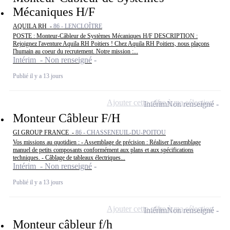
Mécaniques H/F
AQUILA RH -
86 - LENCLOÎTRE
POSTE : Monteur-Câbleur de Systèmes Mécaniques H/F DESCRIPTION :
Rejoignez l'aventure Aquila RH Poitiers ! Chez Aquila RH Poitiers, nous plaçons
l'humain au coeur du recrutement. Notre mission :...
Intérim - Non renseigné
Publié il y a 13 jours
Ajouter cette offre à ma sélection
Intérim
Non renseigné
Monteur Câbleur F/H
GI GROUP FRANCE -
86 - CHASSENEUIL-DU-POITOU
Vos missions au quotidien : - Assemblage de précision : Réaliser l'assemblage
manuel de petits composants conformément aux plans et aux spécifications
techniques. - Câblage de tableaux électriques...
Intérim - Non renseigné
Publié il y a 13 jours
Ajouter cette offre à ma sélection
Intérim
Non renseigné
Monteur câbleur f/h