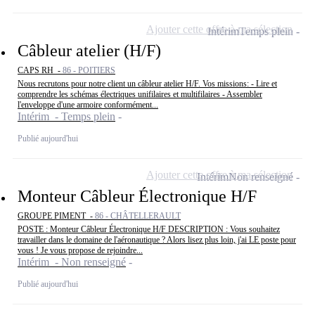
Ajouter cette offre à ma sélection
Intérim
Temps plein
Câbleur atelier (H/F)
CAPS RH -
86 - POITIERS
Nous recrutons pour notre client un câbleur atelier H/F. Vos missions: - Lire et
comprendre les schémas électriques unifilaires et multifilaires - Assembler
l'enveloppe d'une armoire conformément...
Intérim - Temps plein
Publié aujourd'hui
Ajouter cette offre à ma sélection
Intérim
Non renseigné
Monteur Câbleur Électronique H/F
GROUPE PIMENT -
86 - CHÂTELLERAULT
POSTE : Monteur Câbleur Électronique H/F DESCRIPTION : Vous souhaitez
travailler dans le domaine de l'aéronautique ? Alors lisez plus loin, j'ai LE poste pour
vous ! Je vous propose de rejoindre...
Intérim - Non renseigné
Publié aujourd'hui