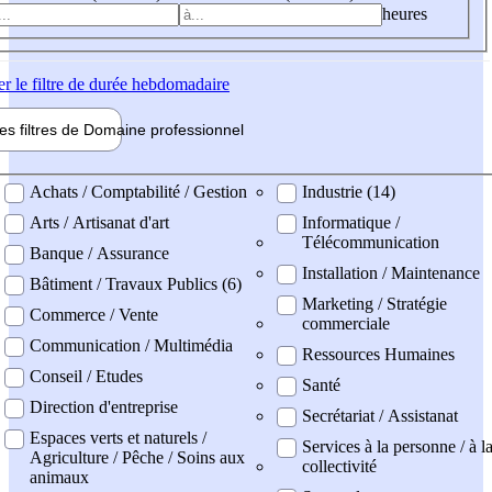
heures
er
le filtre de durée hebdomadaire
les filtres de
Domaine pro
fessionnel
ne professionel
Achats / Comptabilité / Gestion
Industrie (14)
Arts / Artisanat d'art
Informatique /
Télécommunication
Banque / Assurance
Installation / Maintenance
Bâtiment / Travaux Publics (6)
Marketing / Stratégie
Commerce / Vente
commerciale
Communication / Multimédia
Ressources Humaines
Conseil / Etudes
Santé
Direction d'entreprise
Secrétariat / Assistanat
Espaces verts et naturels /
Services à la personne / à l
Agriculture / Pêche / Soins aux
collectivité
animaux