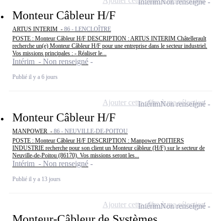
Ajouter cette offre à ma sélection
Intérim
Non renseigné
Monteur Câbleur H/F
ARTUS INTERIM -
86 - LENCLOÎTRE
POSTE : Monteur Câbleur H/F DESCRIPTION : ARTUS INTERIM Châtellerault
recherche un(e) Monteur Câbleur H/F pour une entreprise dans le secteur industriel.
Vos missions principales : - Réaliser le...
Intérim - Non renseigné
Publié il y a 6 jours
Ajouter cette offre à ma sélection
Intérim
Non renseigné
Monteur Câbleur H/F
MANPOWER -
86 - NEUVILLE-DE-POITOU
POSTE : Monteur Câbleur H/F DESCRIPTION : Manpower POITIERS
INDUSTRIE recherche pour son client un Monteur câbleur (H/F) sur le secteur de
Neuville-de-Poitou (86170). Vos missions seront les...
Intérim - Non renseigné
Publié il y a 13 jours
Ajouter cette offre à ma sélection
Intérim
Non renseigné
Monteur-Câbleur de Systèmes