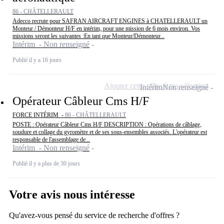
86 - CHÂTELLERAULT
Adecco recrute pour SAFRAN AIRCRAFT ENGINES à CHATELLERAULT un
Monteur / Démonteur H/F en intérim, pour une mission de 6 mois environ. Vos
missions seront les suivantes :En tant que Monteur/Démonteur...
Intérim - Non renseigné
Publié il y a 16 jours
Ajouter cette offre à ma sélection
Intérim
Non renseigné
Opérateur Câbleur Cms H/F
FORCE INTÉRIM -
86 - CHÂTELLERAULT
POSTE : Opérateur Câbleur Cms H/F DESCRIPTION : Opérations de câblage,
soudure et collage du gyromètre et de ses sous-ensembles associés. L'opérateur est
responsable de l'assemblage de...
Intérim - Non renseigné
Publié il y a plus de 30 jours
Votre avis nous intéresse
Qu'avez-vous pensé du service de recherche d'offres ?