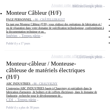
Ajouter cette offre à ma sélection
Intérim
Temps plein
Monteur Câbleur (H/F)
PAGE PERSONNEL -
86 - CHÂTELLERAULT
En tant que Monteur Câbleur (F/H), vous réalisez des opérations de fabrication et /
ou de réparation dans votre domaine de spécification technologique, conformément à
la documentation technique et au...
Intérim - Temps plein
Publié il y a 17 jours
Ajouter cette offre à ma sélection
CDI
Temps plein
Monteur-câbleur / Monteuse-
câbleuse de matériels électriques
(H/F)
ABC INDUSTRIES -
86 - CHAUVIGNY
L'entreprise ABC INDUSTRIES basée à Chauvigny et spécialisée dans la
fabrication d'armoires, de boîtiers et de coffrets électriques, dans le domaine de
l'industrie, recherche pour le développement de...
CDI - Temps plein
Publié il y a plus de 30 jours