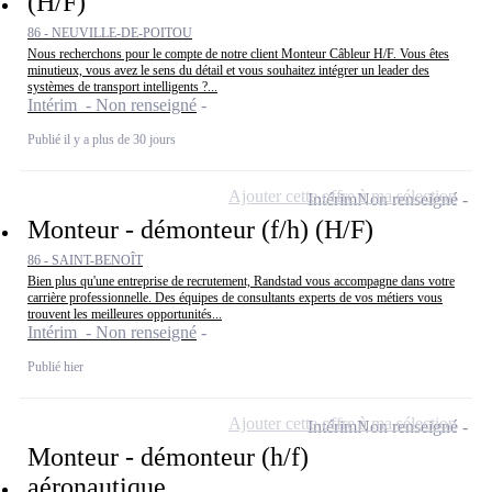
(H/F)
86 - NEUVILLE-DE-POITOU
Nous recherchons pour le compte de notre client Monteur Câbleur H/F. Vous êtes
minutieux, vous avez le sens du détail et vous souhaitez intégrer un leader des
systèmes de transport intelligents ?...
Intérim - Non renseigné
Publié il y a plus de 30 jours
Ajouter cette offre à ma sélection
Intérim
Non renseigné
Monteur - démonteur (f/h) (H/F)
86 - SAINT-BENOÎT
Bien plus qu'une entreprise de recrutement, Randstad vous accompagne dans votre
carrière professionnelle. Des équipes de consultants experts de vos métiers vous
trouvent les meilleures opportunités...
Intérim - Non renseigné
Publié hier
Ajouter cette offre à ma sélection
Intérim
Non renseigné
Monteur - démonteur (h/f)
aéronautique