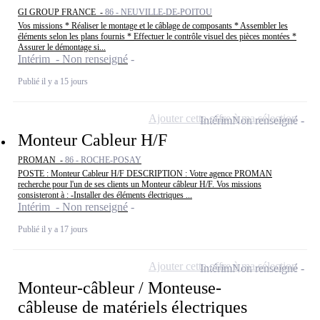
GI GROUP FRANCE -
86 - NEUVILLE-DE-POITOU
Vos missions * Réaliser le montage et le câblage de composants * Assembler les
éléments selon les plans fournis * Effectuer le contrôle visuel des pièces montées *
Assurer le démontage si...
Intérim - Non renseigné
Publié il y a 15 jours
Ajouter cette offre à ma sélection
Intérim
Non renseigné
Monteur Cableur H/F
PROMAN -
86 - ROCHE-POSAY
POSTE : Monteur Cableur H/F DESCRIPTION : Votre agence PROMAN
recherche pour l'un de ses clients un Monteur câbleur H/F. Vos missions
consisteront à : -Installer des éléments électriques ...
Intérim - Non renseigné
Publié il y a 17 jours
Ajouter cette offre à ma sélection
Intérim
Non renseigné
Monteur-câbleur / Monteuse-
câbleuse de matériels électriques