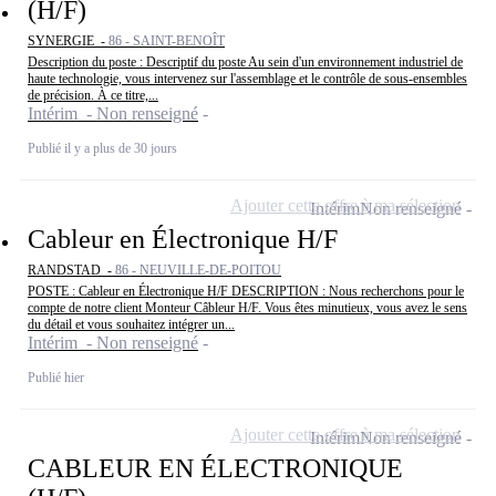
(H/F)
SYNERGIE -
86 - SAINT-BENOÎT
Description du poste : Descriptif du poste Au sein d'un environnement industriel de
haute technologie, vous intervenez sur l'assemblage et le contrôle de sous-ensembles
de précision. À ce titre,...
Intérim - Non renseigné
Publié il y a plus de 30 jours
Ajouter cette offre à ma sélection
Intérim
Non renseigné
Cableur en Électronique H/F
RANDSTAD -
86 - NEUVILLE-DE-POITOU
POSTE : Cableur en Électronique H/F DESCRIPTION : Nous recherchons pour le
compte de notre client Monteur Câbleur H/F. Vous êtes minutieux, vous avez le sens
du détail et vous souhaitez intégrer un...
Intérim - Non renseigné
Publié hier
Ajouter cette offre à ma sélection
Intérim
Non renseigné
CABLEUR EN ÉLECTRONIQUE