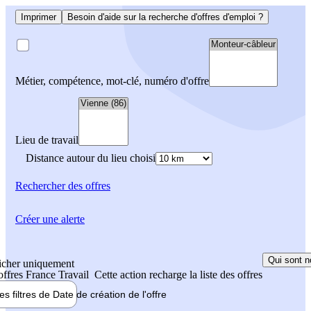
Imprimer
Besoin d'aide sur la recherche d'offres d'emploi ?
Métier, compétence, mot-clé, numéro d'offre
Lieu de travail
Distance autour du lieu choisi
Rechercher
des offres
Créer une alerte
Qui sont n
icher uniquement
 offres France Travail
Cette action recharge la liste des offres
les filtres de
Date de création
de l'offre