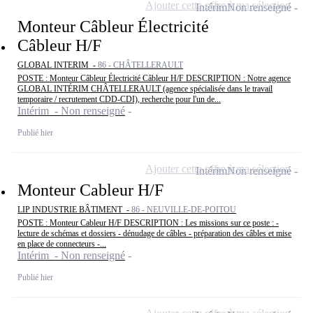
Ajouter cette offre à ma sélection
Intérim
Non renseigné
Monteur Câbleur Électricité
Câbleur H/F
GLOBAL INTERIM -
86 - CHÂTELLERAULT
POSTE : Monteur Câbleur Électricité Câbleur H/F DESCRIPTION : Notre agence
GLOBAL INTÉRIM CHÂTELLERAULT (agence spécialisée dans le travail
temporaire / recrutement CDD-CDI), recherche pour l'un de...
Intérim - Non renseigné
Publié hier
Ajouter cette offre à ma sélection
Intérim
Non renseigné
Monteur Cableur H/F
LIP INDUSTRIE BÂTIMENT -
86 - NEUVILLE-DE-POITOU
POSTE : Monteur Cableur H/F DESCRIPTION : Les missions sur ce poste : -
lecture de schémas et dossiers - dénudage de câbles - préparation des câbles et mise
en place de connecteurs -...
Intérim - Non renseigné
Publié hier