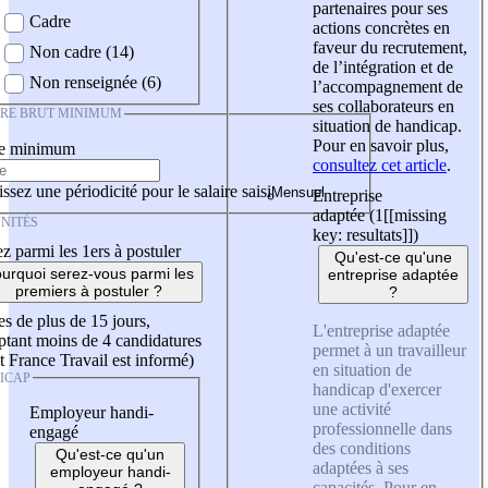
partenaires pour ses
Cadre
actions concrètes en
faveur du recrutement,
Non cadre (14)
de l’intégration et de
Non renseignée (6)
l’accompagnement de
ses collaborateurs en
IRE BRUT MINIMUM
situation de handicap.
Pour en savoir plus,
re minimum
consultez cet article
.
ssez une périodicité pour le salaire saisi
Entreprise
adaptée (1
[[missing
NITÉS
key: resultats]]
)
z parmi les 1ers à postuler
Qu'est-ce qu'une
urquoi serez-vous parmi les
entreprise adaptée
premiers à postuler ?
?
es de plus de 15 jours,
L'entreprise adaptée
tant moins de 4 candidatures
permet à un travailleur
t France Travail est informé)
en situation de
ICAP
handicap d'exercer
une activité
Employeur handi-
professionnelle dans
engagé
des conditions
Qu'est-ce qu'un
adaptées à ses
employeur handi-
capacités. Pour en