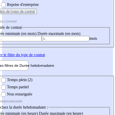
Reprise d'entreprise
plus
de types de contrat
 DE CONTRAT
ée de contrat
ée minimale (en mois)
Durée maximale (en mois)
mois
er
le filtre du type de contrat
les filtres de
Durée hebdo
madaire
 hebdomadaire
Temps plein (2)
Temps partiel
Non renseignée
 HEBDOMADAIRE
cisez la durée hebdomadaire :
ée minimale (en heure)
Durée maximale (en heure)