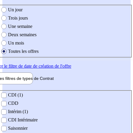
e création de l'offre
Un jour
Trois jours
Une semaine
Deux semaines
Un mois
Toutes les offres
er
le filtre de date de création de l'offre
les filtres de types de
Contrat
de contrat
CDI (1)
CDD
Intérim (1)
CDI Intérimaire
Saisonnier