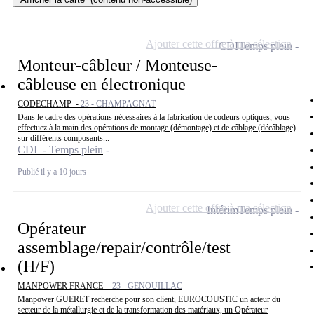
Ajouter cette offre à ma sélection
CDI
Temps plein
Monteur-câbleur / Monteuse-
câbleuse en électronique
CODECHAMP -
23 - CHAMPAGNAT
Dans le cadre des opérations nécessaires à la fabrication de codeurs optiques, vous
effectuez à la main des opérations de montage (démontage) et de câblage (décâblage)
sur différents composants...
CDI - Temps plein
Publié il y a 10 jours
Ajouter cette offre à ma sélection
Intérim
Temps plein
Opérateur
assemblage/repair/contrôle/test
(H/F)
MANPOWER FRANCE -
23 - GENOUILLAC
Manpower GUERET recherche pour son client, EUROCOUSTIC un acteur du
secteur de la métallurgie et de la transformation des matériaux, un Opérateur