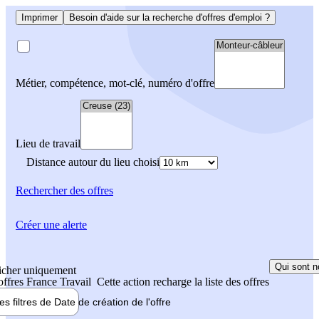
Imprimer
Besoin d'aide sur la recherche d'offres d'emploi ?
Métier, compétence, mot-clé, numéro d'offre
Lieu de travail
Distance autour du lieu choisi
Rechercher
des offres
Créer une alerte
Qui sont n
icher uniquement
 offres France Travail
Cette action recharge la liste des offres
les filtres de
Date de création
de l'offre