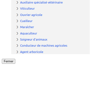
Fermer
Fermer
le détail de l'offre
/
Offre
sur
Offre précéden