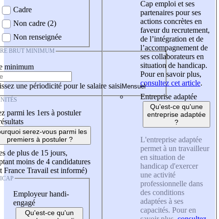
Cap emploi et ses
Cadre
partenaires pour ses
actions concrètes en
Non cadre (2)
faveur du recrutement,
Non renseignée
de l’intégration et de
l’accompagnement de
IRE BRUT MINIMUM
ses collaborateurs en
situation de handicap.
re minimum
Pour en savoir plus,
consultez cet article
.
ssez une périodicité pour le salaire saisi
Entreprise adaptée
NITÉS
Qu'est-ce qu'une
z parmi les 1ers à postuler
entreprise adaptée
résultats
?
urquoi serez-vous parmi les
L'entreprise adaptée
premiers à postuler ?
permet à un travailleur
es de plus de 15 jours,
en situation de
tant moins de 4 candidatures
handicap d'exercer
t France Travail est informé)
une activité
ICAP
professionnelle dans
des conditions
Employeur handi-
adaptées à ses
engagé
capacités. Pour en
Qu'est-ce qu'un
savoir plus,
consultez