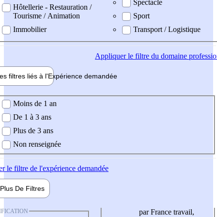
Spectacle
Hôtellerie - Restauration /
Tourisme / Animation
Sport
Immobilier
Transport / Logistique
Appliquer
le filtre du domaine professi
es filtres liés à l'
Expérience
demandée
ience demandée
Moins de 1 an
De 1 à 3 ans
Plus de 3 ans
Non renseignée
er
le filtre de l'expérience demandée
Plus De
Filtres
IFICATION
par France travail,