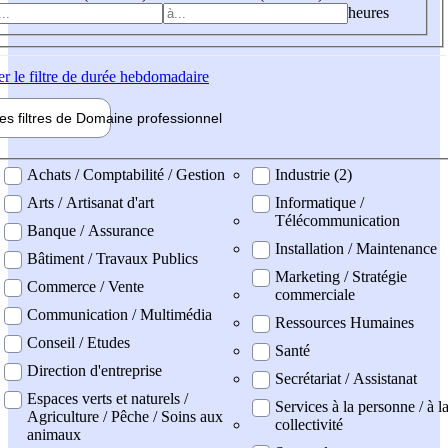
heures
er
le filtre de durée hebdomadaire
les filtres de
Domaine pro
fessionnel
ne professionel
Achats / Comptabilité / Gestion
Industrie (2)
Arts / Artisanat d'art
Informatique /
Télécommunication
Banque / Assurance
Installation / Maintenance
Bâtiment / Travaux Publics
Marketing / Stratégie
Commerce / Vente
commerciale
Communication / Multimédia
Ressources Humaines
Conseil / Etudes
Santé
Direction d'entreprise
Secrétariat / Assistanat
Espaces verts et naturels /
Services à la personne / à l
Agriculture / Pêche / Soins aux
collectivité
animaux