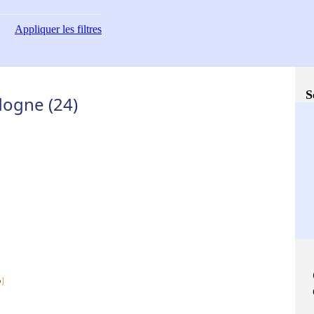
Appliquer
les filtres
S
dogne (24)