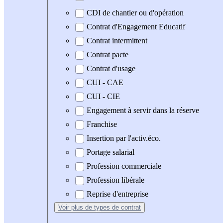
CDI de chantier ou d'opération
Contrat d'Engagement Educatif
Contrat intermittent
Contrat pacte
Contrat d'usage
CUI - CAE
CUI - CIE
Engagement à servir dans la réserve
Franchise
Insertion par l'activ.éco.
Portage salarial
Profession commerciale
Profession libérale
Reprise d'entreprise
Voir plus
de types de contrat