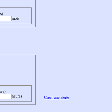
s)
mois
ure)
heures
Créer une alerte