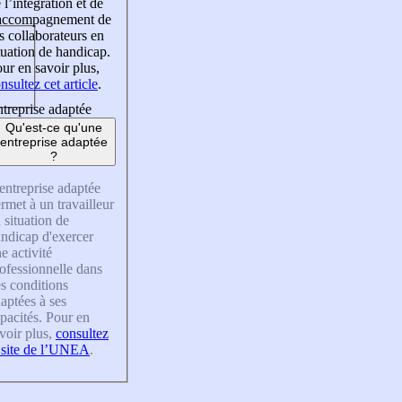
 l’intégration et de
’accompagnement de
s collaborateurs en
tuation de handicap.
ur en savoir plus,
nsultez cet article
.
treprise adaptée
Qu'est-ce qu'une
entreprise adaptée
?
entreprise adaptée
rmet à un travailleur
 situation de
ndicap d'exercer
e activité
ofessionnelle dans
s conditions
aptées à ses
pacités. Pour en
voir plus,
consultez
 site de l’UNEA
.