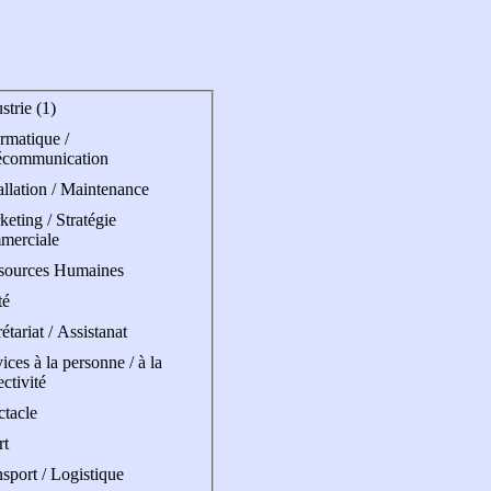
strie (1)
rmatique /
écommunication
allation / Maintenance
eting / Stratégie
merciale
sources Humaines
té
étariat / Assistanat
ices à la personne / à la
ectivité
ctacle
rt
sport / Logistique