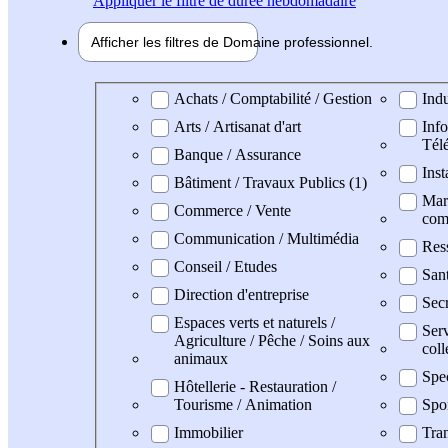
Appliquer
le filtre de durée hebdomadaire
Afficher les filtres de
Domaine pro
fessionnel
Domaine professionel
Achats / Comptabilité / Gestion
Indu
Arts / Artisanat d'art
Info
Tél
Banque / Assurance
Inst
Bâtiment / Travaux Publics (1)
Mark
Commerce / Vente
com
Communication / Multimédia
Res
Conseil / Etudes
San
Direction d'entreprise
Secr
Espaces verts et naturels /
Serv
Agriculture / Pêche / Soins aux
coll
animaux
Spe
Hôtellerie - Restauration /
Tourisme / Animation
Spo
Immobilier
Tran