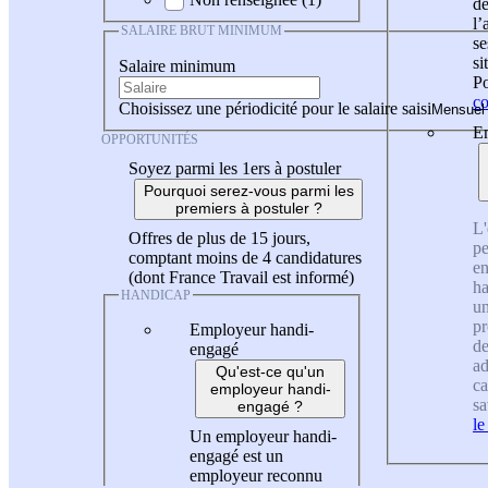
de
l
SALAIRE BRUT MINIMUM
se
si
Salaire minimum
Po
co
Choisissez une périodicité pour le salaire saisi
En
OPPORTUNITÉS
Soyez parmi les 1ers à postuler
Pourquoi serez-vous parmi les
premiers à postuler ?
L'
Offres de plus de 15 jours,
pe
comptant moins de 4 candidatures
en
(dont France Travail est informé)
ha
HANDICAP
un
pr
Employeur handi-
de
engagé
ad
Qu'est-ce qu'un
ca
employeur handi-
sa
engagé ?
le
Un employeur handi-
engagé est un
employeur reconnu