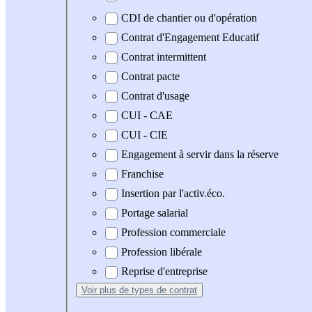
CDI de chantier ou d'opération
Contrat d'Engagement Educatif
Contrat intermittent
Contrat pacte
Contrat d'usage
CUI - CAE
CUI - CIE
Engagement à servir dans la réserve
Franchise
Insertion par l'activ.éco.
Portage salarial
Profession commerciale
Profession libérale
Reprise d'entreprise
Voir plus
de types de contrat