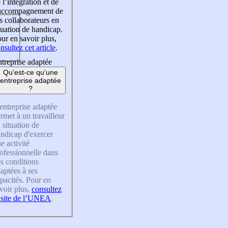
 l’intégration et de
’accompagnement de
s collaborateurs en
tuation de handicap.
ur en savoir plus,
nsultez cet article
.
treprise adaptée
Qu'est-ce qu'une
entreprise adaptée
?
entreprise adaptée
rmet à un travailleur
 situation de
ndicap d'exercer
e activité
ofessionnelle dans
s conditions
aptées à ses
pacités. Pour en
voir plus,
consultez
 site de l’UNEA
.