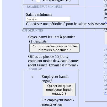
de
l
SALAIRE BRUT MINIMUM
se
si
Salaire minimum
Po
co
Choisissez une périodicité pour le salaire saisi
En
OPPORTUNITÉS
Soyez parmi les 1ers à postuler
(1)
résultats
Pourquoi serez-vous parmi les
L'
premiers à postuler ?
pe
Offres de plus de 15 jours,
en
comptant moins de 4 candidatures
ha
(dont France Travail est informé)
un
HANDICAP
pr
de
Employeur handi-
ad
engagé
ca
Qu'est-ce qu'un
sa
employeur handi-
le
engagé ?
Un employeur handi-
engagé est un