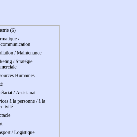
strie (6)
rmatique /
écommunication
allation / Maintenance
eting / Stratégie
merciale
sources Humaines
té
étariat / Assistanat
ices à la personne / à la
ectivité
ctacle
rt
sport / Logistique