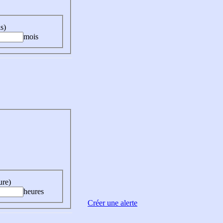
s)
mois
ure)
heures
Créer une alerte