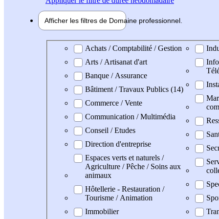
Appliquer
le filtre de durée hebdomadaire
Afficher les filtres de
Domaine pro
fessionnel
Domaine professionel
Achats / Comptabilité / Gestion
Indu
Arts / Artisanat d'art
Info
Tél
Banque / Assurance
Inst
Bâtiment / Travaux Publics (14)
Mark
Commerce / Vente
com
Communication / Multimédia
Res
Conseil / Etudes
San
Direction d'entreprise
Secr
Espaces verts et naturels /
Serv
Agriculture / Pêche / Soins aux
coll
animaux
Spe
Hôtellerie - Restauration /
Tourisme / Animation
Spo
Immobilier
Tran