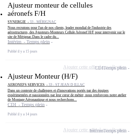
Ajusteur monteur de cellules
aéronefs F/H
SYNERGIE -
33 - MÉRIGNAC
Nous recrutons pour l'un de nos clients, leader mondial de l'industrie des
aérostructures, des Ajusteurs-Monteurs Cellule Aéronef H/F pour intervenir sur le
site de Mérignac.Dans le cadre du...
Intérim - Temps plein
Publié il y a 15 jours
Ajouter cette offre à ma sélection
CDI
Temps plein
Ajusteur Monteur (H/F)
AERONEFS SERVICES -
33 - ST JEAN D ILLAC
Dans un contexte de challenges et d'innovations portés par des équipes
expérimentées et passionnées par leur cœur de métier, nous renforçons notre atelier
de Montage Aéronautique et nous recherchons...
CDI - Temps plein
Publié il y a 14 jours
Ajouter cette offre à ma sélection
Intérim
Temps plein