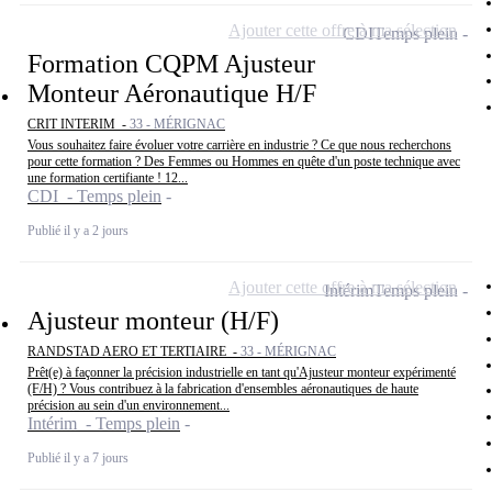
Ajouter cette offre à ma sélection
CDI
Temps plein
Formation CQPM Ajusteur
Monteur Aéronautique H/F
CRIT INTERIM -
33 - MÉRIGNAC
Vous souhaitez faire évoluer votre carrière en industrie ? Ce que nous recherchons
pour cette formation ? Des Femmes ou Hommes en quête d'un poste technique avec
une formation certifiante ! 12...
CDI - Temps plein
Publié il y a 2 jours
Ajouter cette offre à ma sélection
Intérim
Temps plein
Ajusteur monteur (H/F)
RANDSTAD AERO ET TERTIAIRE -
33 - MÉRIGNAC
Prêt(e) à façonner la précision industrielle en tant qu'Ajusteur monteur expérimenté
(F/H) ? Vous contribuez à la fabrication d'ensembles aéronautiques de haute
précision au sein d'un environnement...
Intérim - Temps plein
Publié il y a 7 jours