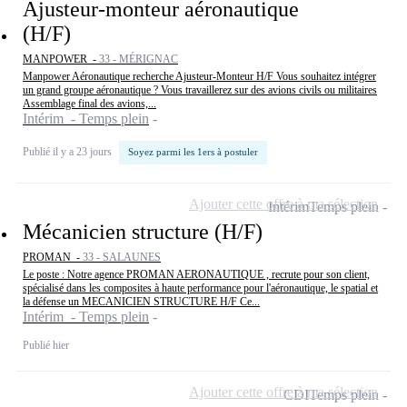
Ajusteur-monteur aéronautique
(H/F)
MANPOWER -
33 - MÉRIGNAC
Manpower Aéronautique recherche Ajusteur-Monteur H/F Vous souhaitez intégrer
un grand groupe aéronautique ? Vous travaillerez sur des avions civils ou militaires
Assemblage final des avions,...
Intérim - Temps plein
Publié il y a 23 jours
Soyez parmi les 1ers à postuler
Ajouter cette offre à ma sélection
Intérim
Temps plein
Mécanicien structure (H/F)
PROMAN -
33 - SALAUNES
Le poste : Notre agence PROMAN AERONAUTIQUE , recrute pour son client,
spécialisé dans les composites à haute performance pour l'aéronautique, le spatial et
la défense un MECANICIEN STRUCTURE H/F Ce...
Intérim - Temps plein
Publié hier
Ajouter cette offre à ma sélection
CDI
Temps plein