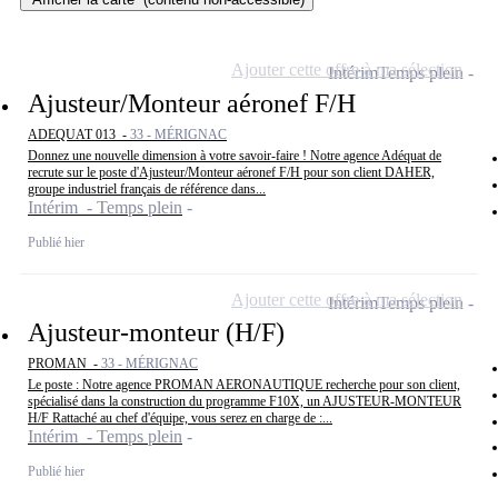
Ajouter cette offre à ma sélection
Intérim
Temps plein
Ajusteur/Monteur aéronef F/H
ADEQUAT 013 -
33 - MÉRIGNAC
Donnez une nouvelle dimension à votre savoir-faire ! Notre agence Adéquat de
recrute sur le poste d'Ajusteur/Monteur aéronef F/H pour son client DAHER,
groupe industriel français de référence dans...
Intérim - Temps plein
Publié hier
Ajouter cette offre à ma sélection
Intérim
Temps plein
Ajusteur-monteur (H/F)
PROMAN -
33 - MÉRIGNAC
Le poste : Notre agence PROMAN AERONAUTIQUE recherche pour son client,
spécialisé dans la construction du programme F10X, un AJUSTEUR-MONTEUR
H/F Rattaché au chef d'équipe, vous serez en charge de :...
Intérim - Temps plein
Publié hier