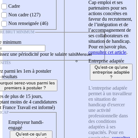
Cap emploi et ses
Cadre
partenaires pour ses
actions concrètes en
Non cadre (127)
faveur du recrutement,
Non renseignée (46)
de l’intégration et de
l’accompagnement de
IRE BRUT MINIMUM
ses collaborateurs en
situation de handicap.
re minimum
Pour en savoir plus,
consultez cet article
.
ssez une périodicité pour le salaire saisi
Entreprise adaptée
NITÉS
Qu'est-ce qu'une
z parmi les 1ers à postuler
entreprise adaptée
)
résultats
?
urquoi serez-vous parmi les
L'entreprise adaptée
premiers à postuler ?
permet à un travailleur
es de plus de 15 jours,
en situation de
tant moins de 4 candidatures
handicap d'exercer
t France Travail est informé)
une activité
ICAP
professionnelle dans
des conditions
Employeur handi-
adaptées à ses
engagé
capacités. Pour en
Qu'est-ce qu'un
savoir plus,
consultez