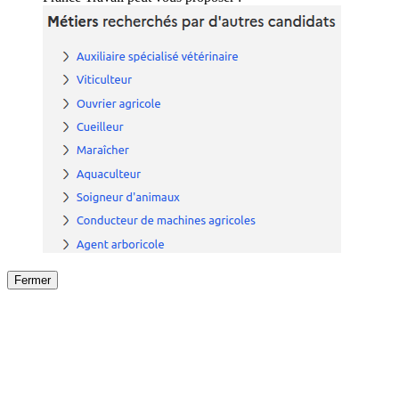
Fermer
Fermer
le détail de l'offre
/
Offre
sur
Offre précéden