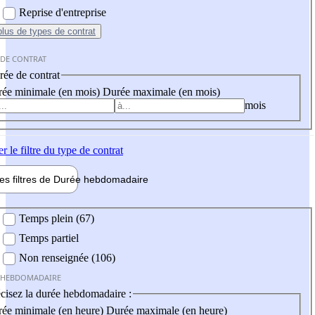
Reprise d'entreprise
plus
de types de contrat
 DE CONTRAT
ée de contrat
ée minimale (en mois)
Durée maximale (en mois)
mois
er
le filtre du type de contrat
les filtres de
Durée hebdo
madaire
 hebdomadaire
Temps plein (67)
Temps partiel
Non renseignée (106)
 HEBDOMADAIRE
cisez la durée hebdomadaire :
ée minimale (en heure)
Durée maximale (en heure)