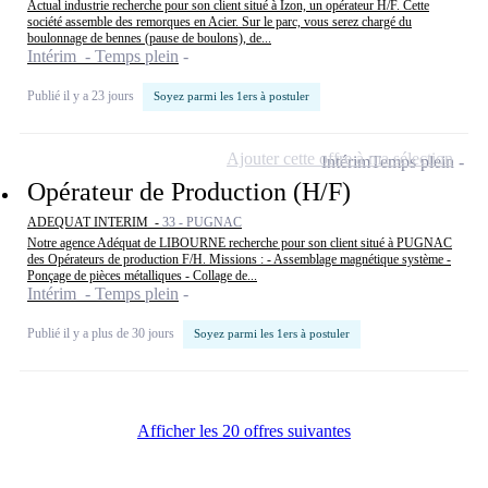
Actual industrie recherche pour son client situé à Izon, un opérateur H/F. Cette
société assemble des remorques en Acier. Sur le parc, vous serez chargé du
boulonnage de bennes (pause de boulons), de...
Intérim - Temps plein
Publié il y a 23 jours
Soyez parmi les 1ers à postuler
Ajouter cette offre à ma sélection
Intérim
Temps plein
Opérateur de Production (H/F)
ADEQUAT INTERIM -
33 - PUGNAC
Notre agence Adéquat de LIBOURNE recherche pour son client situé à PUGNAC
des Opérateurs de production F/H. Missions : - Assemblage magnétique système -
Ponçage de pièces métalliques - Collage de...
Intérim - Temps plein
Publié il y a plus de 30 jours
Soyez parmi les 1ers à postuler
Afficher les 20 offres suivantes