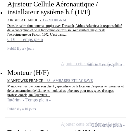
Ajusteur Cellule Aéronautique /
installateur système h.f (H/F)
AIRBUS ATLANTIC -
33 - MERIGNAC
Dans le cadre d'un nouveau projet avec Dassault, Airbus Atlantic a la responsabilité
de la conception et de la fabrication de trois sous-ensembles majeurs de
l'aérostructure du Falcon 10X. C'est dans...
CDI - Temps plein
Publié il y a 7 jours
Ajouter cette offre à ma sélection
Intérim
Temps plein
Monteur (H/F)
MANPOWER FRANCE -
33 - AMBARÈS-ET-LAGRAVE
Manpower recrute pour son client , spécialiste de la location d'espaces temporaires et
de la construction de bâtiments modulaires pérennes pour tous types d'usages
professionnels, un Opérateur...
Intérim - Temps plein
Publié il y a 10 jours
Ajouter cette offre à ma sélection
CDI
Temps plein