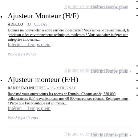
Ajouter cette offre à ma sélection
Intérim
Temps plein
Ajusteur Monteur (H/F)
ADECCO -
33 - CESTAS
Donnez un nouvel élan à votre carrière industrielle ! Vous aimez le travail manuel, la
précision et les environnements techniques modernes ? Vous souhaitez intégrer une
entreprise innovante,...
Intérim - Temps plein
Publié il y a 9 jours
Ajouter cette offre à ma sélection
Intérim
Temps plein
Ajusteur monteur (F/H)
RANDSTAD INHOUSE -
33 - MÉRIGNAC
Randstad vous ouvre toutes les portes de l'emploi. Chaque année, 330 000
collaborateurs (f/h) travaillent dans nos 60 000 entreprises clientes. Rejoignez-nous
! Parce que l'aéronautique est un métier...
Intérim - Temps plein
Publié il y a 10 jours
Ajouter cette offre à ma sélection
Intérim
Temps plein