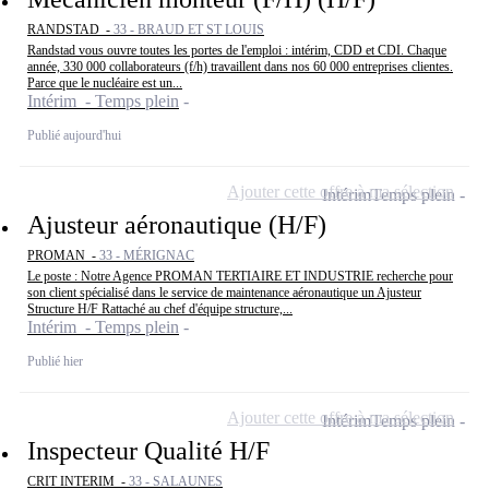
RANDSTAD -
33 - BRAUD ET ST LOUIS
Randstad vous ouvre toutes les portes de l'emploi : intérim, CDD et CDI. Chaque
année, 330 000 collaborateurs (f/h) travaillent dans nos 60 000 entreprises clientes.
Parce que le nucléaire est un...
Intérim - Temps plein
Publié aujourd'hui
Ajouter cette offre à ma sélection
Intérim
Temps plein
Ajusteur aéronautique (H/F)
PROMAN -
33 - MÉRIGNAC
Le poste : Notre Agence PROMAN TERTIAIRE ET INDUSTRIE recherche pour
son client spécialisé dans le service de maintenance aéronautique un Ajusteur
Structure H/F Rattaché au chef d'équipe structure,...
Intérim - Temps plein
Publié hier
Ajouter cette offre à ma sélection
Intérim
Temps plein
Inspecteur Qualité H/F
CRIT INTERIM -
33 - SALAUNES