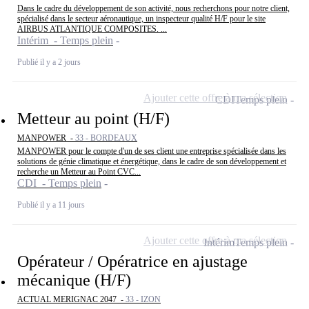
Dans le cadre du développement de son activité, nous recherchons pour notre client,
spécialisé dans le secteur aéronautique, un inspecteur qualité H/F pour le site
AIRBUS ATLANTIQUE COMPOSITES. ...
Intérim - Temps plein
Publié il y a 2 jours
Ajouter cette offre à ma sélection
CDI
Temps plein
Metteur au point (H/F)
MANPOWER -
33 - BORDEAUX
MANPOWER pour le compte d'un de ses client une entreprise spécialisée dans les
solutions de génie climatique et énergétique, dans le cadre de son développement et
recherche un Metteur au Point CVC...
CDI - Temps plein
Publié il y a 11 jours
Ajouter cette offre à ma sélection
Intérim
Temps plein
Opérateur / Opératrice en ajustage
mécanique (H/F)
ACTUAL MERIGNAC 2047 -
33 - IZON