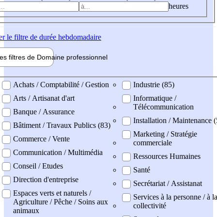
heures
er
le filtre de durée hebdomadaire
les filtres de
Domaine pro
fessionnel
ne professionel
Achats / Comptabilité / Gestion
Industrie (85)
Arts / Artisanat d'art
Informatique /
Télécommunication
Banque / Assurance
Installation / Maintenance (
Bâtiment / Travaux Publics (83)
Marketing / Stratégie
Commerce / Vente
commerciale
Communication / Multimédia
Ressources Humaines
Conseil / Etudes
Santé
Direction d'entreprise
Secrétariat / Assistanat
Espaces verts et naturels /
Services à la personne / à l
Agriculture / Pêche / Soins aux
collectivité
animaux