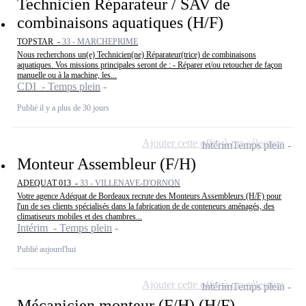
Technicien Réparateur / SAV de
combinaisons aquatiques (H/F)
TOPSTAR -
33 - MARCHEPRIME
Nous recherchons un(e) Technicien(ne) Réparateur(trice) de combinaisons
aquatiques. Vos missions principales seront de : - Réparer et/ou retoucher de façon
manuelle ou à la machine, les...
CDI - Temps plein
Publié il y a plus de 30 jours
Ajouter cette offre à ma sélection
Intérim
Temps plein
Monteur Assembleur (F/H)
ADEQUAT 013 -
33 - VILLENAVE-D'ORNON
Votre agence Adéquat de Bordeaux recrute des Monteurs Assembleurs (H/F) pour
l'un de ses clients spécialisés dans la fabrication de de conteneurs aménagés, des
climatiseurs mobiles et des chambres...
Intérim - Temps plein
Publié aujourd'hui
Ajouter cette offre à ma sélection
Intérim
Temps plein
Mécanicien monteur (F/H) (H/F)