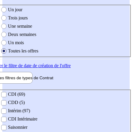
e création de l'offre
Un jour
Trois jours
Une semaine
Deux semaines
Un mois
Toutes les offres
er
le filtre de date de création de l'offre
les filtres de types de
Contrat
de contrat
CDI (69)
CDD (5)
Intérim (97)
CDI Intérimaire
Saisonnier