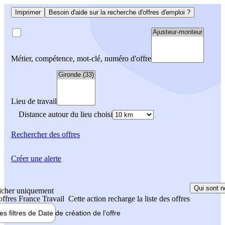
Imprimer
Besoin d'aide sur la recherche d'offres d'emploi ?
Métier, compétence, mot-clé, numéro d'offre
Lieu de travail
Distance autour du lieu choisi
Rechercher
des offres
Créer une alerte
Qui sont n
icher uniquement
 offres France Travail
Cette action recharge la liste des offres
les filtres de
Date de création
de l'offre