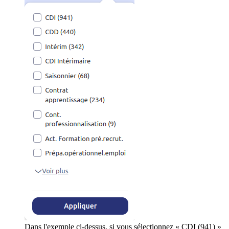
Dans l'exemple ci-dessus, si vous sélectionnez « CDI (941) »