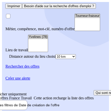
Imprimer
Besoin d'aide sur la recherche d'offres d'emploi ?
Métier, compétence, mot-clé, numéro d'offre
Lieu de travail
Distance autour du lieu choisi
Rechercher
des offres
Créer une alerte
Qui sont n
icher uniquement
 offres France Travail
Cette action recharge la liste des offres
les filtres de
Date de création
de l'offre