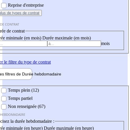
Reprise d'entreprise
plus
de types de contrat
 DE CONTRAT
ée de contrat
ée minimale (en mois)
Durée maximale (en mois)
mois
er
le filtre du type de contrat
les filtres de
Durée hebdo
madaire
 hebdomadaire
Temps plein (12)
Temps partiel
Non renseignée (67)
 HEBDOMADAIRE
cisez la durée hebdomadaire :
ée minimale (en heure)
Durée maximale (en heure)