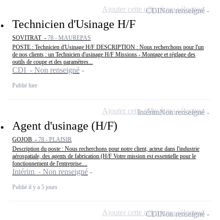
Ajouter cette offre à ma sélection
CDI
Non renseigné
Technicien d'Usinage H/F
SOVITRAT -
78 - MAUREPAS
POSTE : Technicien d'Usinage H/F DESCRIPTION : Nous recherchons pour l'un
de nos clients : un Technicien d'usinage H/F Missions - Montage et réglage des
outils de coupe et des paramètres...
CDI - Non renseigné
Publié hier
Ajouter cette offre à ma sélection
Intérim
Non renseigné
Agent d'usinage (H/F)
GOJOB -
78 - PLAISIR
Description du poste : Nous recherchons pour notre client, acteur dans l'industrie
aérospatiale, des agents de fabrication (H/F Votre mission est essentielle pour le
fonctionnement de l'entreprise....
Intérim - Non renseigné
Publié il y a 5 jours
Ajouter cette offre à ma sélection
CDI
Non renseigné