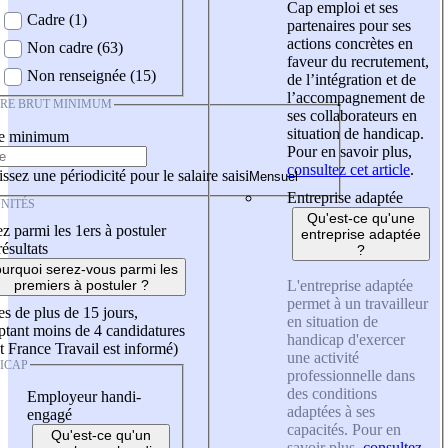
Cap emploi et ses
Cadre (1)
partenaires pour ses
actions concrètes en
Non cadre (63)
faveur du recrutement,
Non renseignée (15)
de l’intégration et de
l’accompagnement de
IRE BRUT MINIMUM
ses collaborateurs en
situation de handicap.
re minimum
Pour en savoir plus,
consultez cet article
.
ssez une périodicité pour le salaire saisi
Entreprise adaptée
NITÉS
Qu'est-ce qu'une
z parmi les 1ers à postuler
entreprise adaptée
résultats
?
urquoi serez-vous parmi les
L'entreprise adaptée
premiers à postuler ?
permet à un travailleur
es de plus de 15 jours,
en situation de
tant moins de 4 candidatures
handicap d'exercer
t France Travail est informé)
une activité
ICAP
professionnelle dans
des conditions
Employeur handi-
adaptées à ses
engagé
capacités. Pour en
Qu'est-ce qu'un
savoir plus,
consultez