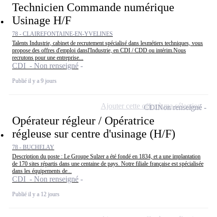
Technicien Commande numérique
Usinage H/F
78 - CLAIREFONTAINE-EN-YVELINES
Talents Industrie, cabinet de recrutement spécialisé dans lesmétiers techniques, vous
propose des offres d'emploi dansl'Industrie, en CDI / CDD ou intérim.Nous
recrutons pour une entreprise...
CDI - Non renseigné
Publié il y a 9 jours
Ajouter cette offre à ma sélection
CDI
Non renseigné
Opérateur régleur / Opératrice
régleuse sur centre d'usinage (H/F)
78 - BUCHELAY
Description du poste : Le Groupe Sulzer a été fondé en 1834, et a une implantation
de 170 sites répartis dans une centaine de pays. Notre filiale française est spécialisée
dans les équipements de...
CDI - Non renseigné
Publié il y a 12 jours