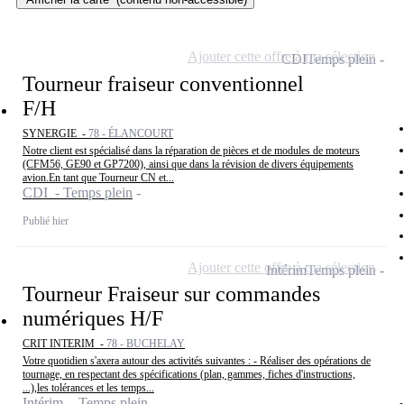
Ajouter cette offre à ma sélection
CDI
Temps plein
Tourneur fraiseur conventionnel
F/H
SYNERGIE -
78 - ÉLANCOURT
Notre client est spécialisé dans la réparation de pièces et de modules de moteurs
(CFM56, GE90 et GP7200), ainsi que dans la révision de divers équipements
avion.En tant que Tourneur CN et...
CDI - Temps plein
Publié hier
Ajouter cette offre à ma sélection
Intérim
Temps plein
Tourneur Fraiseur sur commandes
numériques H/F
CRIT INTERIM -
78 - BUCHELAY
Votre quotidien s'axera autour des activités suivantes : - Réaliser des opérations de
tournage, en respectant des spécifications (plan, gammes, fiches d'instructions,
...),les tolérances et les temps...
Intérim - Temps plein