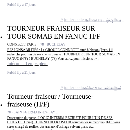
Publié il y a 17 jours
Ajouter cette offre à ma sélection
Intérim
Temps plein
TOURNEUR FRAISEUR SUR
TOUR SOMAB EN FANUC H/F
CONNECTT PARIS -
78 - BUCHELAY
RESPONSABILITÉS : Le GROUPE CONNECTT situé à Nation (Paris 11)
recherche pour un de ses clients un/une : TOURNEUR SUR TOUR SOMAB EN
FANUC (H/F) à BUCHELAY (78) Vous aurez pour missions : •...
Intérim - Temps plein
Publié il y a 21 jours
Ajouter cette offre à ma sélection
Intérim
Non renseigné
Tourneur-fraiseur / Tourneuse-
fraiseuse (H/F)
78 - SAINT-GERMAIN-EN-LAYE
Description du poste : LOGIC INTERIM RECRUTE POUR L'UN DE SES
CLIENTS : UN(e) TOURNEUR FRAISEUR commandes numérique (H/F) Vous
serez chargé de réaliser des travaux d'usinage suivant plans et...