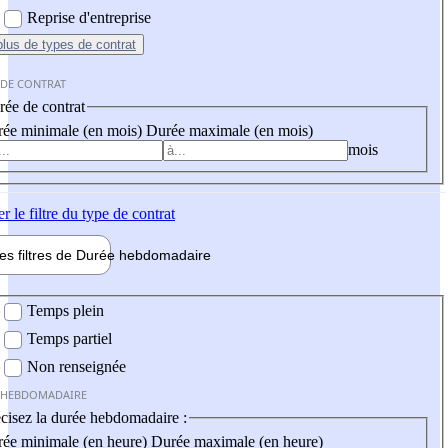
Reprise d'entreprise
plus
de types de contrat
 DE CONTRAT
ée de contrat
ée minimale (en mois)
Durée maximale (en mois)
mois
er
le filtre du type de contrat
les filtres de
Durée hebdo
madaire
 hebdomadaire
Temps plein
Temps partiel
Non renseignée
 HEBDOMADAIRE
cisez la durée hebdomadaire :
ée minimale (en heure)
Durée maximale (en heure)