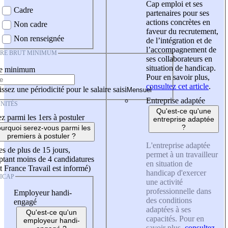
Cap emploi et ses
Cadre
partenaires pour ses
actions concrètes en
Non cadre
faveur du recrutement,
Non renseignée
de l’intégration et de
l’accompagnement de
IRE BRUT MINIMUM
ses collaborateurs en
situation de handicap.
re minimum
Pour en savoir plus,
consultez cet article
.
ssez une périodicité pour le salaire saisi
Entreprise adaptée
NITÉS
Qu'est-ce qu'une
z parmi les 1ers à postuler
entreprise adaptée
?
urquoi serez-vous parmi les
premiers à postuler ?
L'entreprise adaptée
es de plus de 15 jours,
permet à un travailleur
tant moins de 4 candidatures
en situation de
t France Travail est informé)
handicap d'exercer
ICAP
une activité
professionnelle dans
Employeur handi-
des conditions
engagé
adaptées à ses
Qu'est-ce qu'un
capacités. Pour en
employeur handi-
savoir plus,
consultez