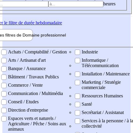
heures
er
le filtre de durée hebdomadaire
les filtres de
Domaine pro
fessionnel
ne professionel
Achats / Comptabilité / Gestion
Industrie
Arts / Artisanat d'art
Informatique /
Télécommunication
Banque / Assurance
Installation / Maintenance
Bâtiment / Travaux Publics
Marketing / Stratégie
Commerce / Vente
commerciale
Communication / Multimédia
Ressources Humaines
Conseil / Etudes
Santé
Direction d'entreprise
Secrétariat / Assistanat
Espaces verts et naturels /
Services à la personne / à l
Agriculture / Pêche / Soins aux
collectivité
animaux