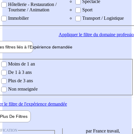
Spectacle
Hôtellerie - Restauration /
Tourisme / Animation
Sport
Immobilier
Transport / Logistique
Appliquer
le filtre du domaine professi
es filtres liés à l'
Expérience
demandée
ience demandée
Moins de 1 an
De 1 à 3 ans
Plus de 3 ans
Non renseignée
er
le filtre de l'expérience demandée
Plus De
Filtres
IFICATION
par France travail,