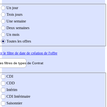
e création de l'offre
Un jour
Trois jours
Une semaine
Deux semaines
Un mois
Toutes les offres
er
le filtre de date de création de l'offre
les filtres de types de
Contrat
de contrat
CDI
CDD
Intérim
CDI Intérimaire
Saisonnier