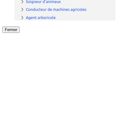
Fermer
Fermer
le détail de l'offre
/
Offre
sur
Offre précéden