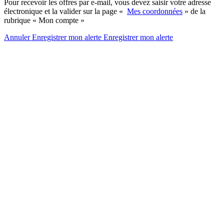
Pour recevoir les offres par e-mail, vous devez saisir votre adresse
électronique et la valider sur la page «
Mes coordonnées
» de la
rubrique « Mon compte »
Annuler
Enregistrer mon alerte
Enregistrer
mon alerte