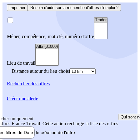
Imprimer
Besoin d'aide sur la recherche d'offres d'emploi ?
Métier, compétence, mot-clé, numéro d'offre
Lieu de travail
Distance autour du lieu choisi
Rechercher
des offres
Créer une alerte
Qui sont n
icher uniquement
 offres France Travail
Cette action recharge la liste des offres
les filtres de
Date de création
de l'offre