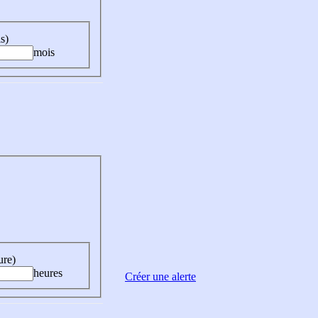
s)
mois
ure)
heures
Créer une alerte