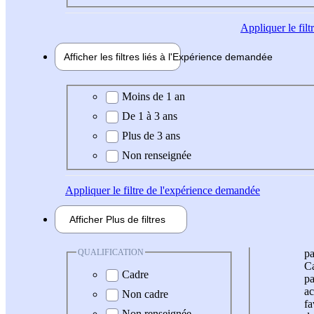
Appliquer
le fil
Afficher les filtres liés à l'
Expérience
demandée
Expérience demandée
Moins de 1 an
De 1 à 3 ans
Plus de 3 ans
Non renseignée
Appliquer
le filtre de l'expérience demandée
Afficher
Plus de
filtres
QUALIFICATION
pa
Ca
Cadre
pa
ac
Non cadre
fa
Non renseignée