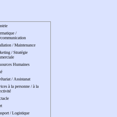
strie
rmatique /
écommunication
allation / Maintenance
eting / Stratégie
merciale
sources Humaines
té
étariat / Assistanat
ices à la personne / à la
ectivité
ctacle
rt
sport / Logistique