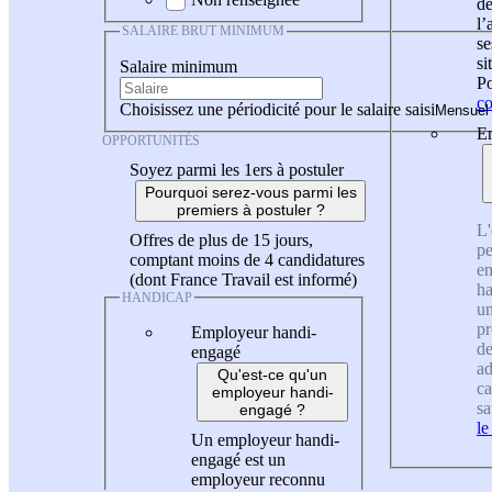
de
l
SALAIRE BRUT MINIMUM
se
si
Salaire minimum
Po
co
Choisissez une périodicité pour le salaire saisi
En
OPPORTUNITÉS
Soyez parmi les 1ers à postuler
Pourquoi serez-vous parmi les
premiers à postuler ?
L'
Offres de plus de 15 jours,
pe
comptant moins de 4 candidatures
en
(dont France Travail est informé)
ha
HANDICAP
un
pr
Employeur handi-
de
engagé
ad
Qu'est-ce qu'un
ca
employeur handi-
sa
engagé ?
le
Un employeur handi-
engagé est un
employeur reconnu