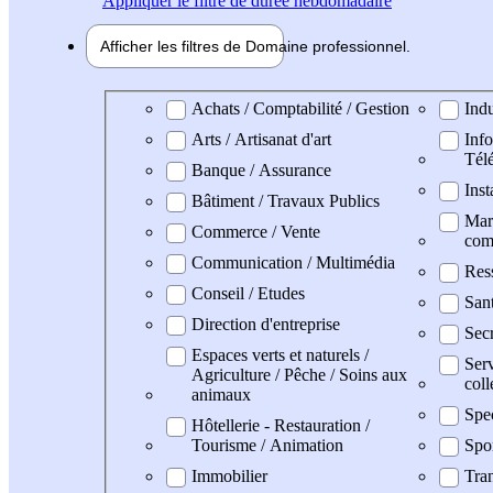
Appliquer
le filtre de durée hebdomadaire
Afficher les filtres de
Domaine pro
fessionnel
Domaine professionel
Achats / Comptabilité / Gestion
Indu
Arts / Artisanat d'art
Info
Tél
Banque / Assurance
Inst
Bâtiment / Travaux Publics
Mark
Commerce / Vente
com
Communication / Multimédia
Res
Conseil / Etudes
San
Direction d'entreprise
Secr
Espaces verts et naturels /
Serv
Agriculture / Pêche / Soins aux
coll
animaux
Spe
Hôtellerie - Restauration /
Tourisme / Animation
Spo
Immobilier
Tran