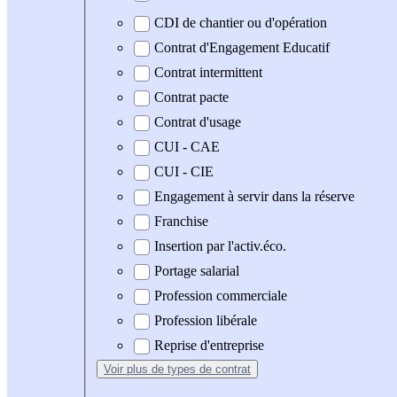
CDI de chantier ou d'opération
Contrat d'Engagement Educatif
Contrat intermittent
Contrat pacte
Contrat d'usage
CUI - CAE
CUI - CIE
Engagement à servir dans la réserve
Franchise
Insertion par l'activ.éco.
Portage salarial
Profession commerciale
Profession libérale
Reprise d'entreprise
Voir plus
de types de contrat