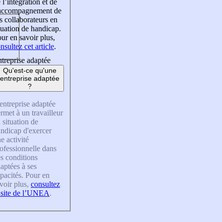
 l’intégration et de
’accompagnement de
s collaborateurs en
tuation de handicap.
ur en savoir plus,
nsultez cet article
.
treprise adaptée
Qu'est-ce qu'une
entreprise adaptée
?
entreprise adaptée
rmet à un travailleur
 situation de
ndicap d'exercer
e activité
ofessionnelle dans
s conditions
aptées à ses
pacités. Pour en
voir plus,
consultez
 site de l’UNEA
.