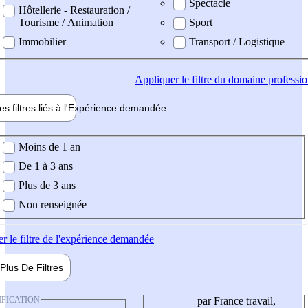
Spectacle
Hôtellerie - Restauration /
Tourisme / Animation
Sport
Immobilier
Transport / Logistique
Appliquer
le filtre du domaine professi
es filtres liés à l'
Expérience
demandée
ience demandée
Moins de 1 an
De 1 à 3 ans
Plus de 3 ans
Non renseignée
er
le filtre de l'expérience demandée
Plus De
Filtres
IFICATION
par France travail,