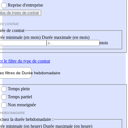
Reprise d'entreprise
plus
de types de contrat
 DE CONTRAT
ée de contrat
ée minimale (en mois)
Durée maximale (en mois)
mois
er
le filtre du type de contrat
les filtres de
Durée hebdo
madaire
 hebdomadaire
Temps plein
Temps partiel
Non renseignée
 HEBDOMADAIRE
cisez la durée hebdomadaire :
ée minimale (en heure)
Durée maximale (en heure)