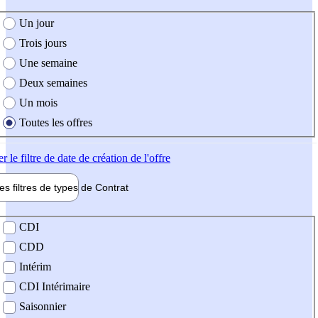
e création de l'offre
Un jour
Trois jours
Une semaine
Deux semaines
Un mois
Toutes les offres
er
le filtre de date de création de l'offre
les filtres de types de
Contrat
de contrat
CDI
CDD
Intérim
CDI Intérimaire
Saisonnier