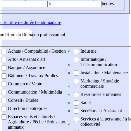
heures
er
le filtre de durée hebdomadaire
les filtres de
Domaine pro
fessionnel
ne professionel
Achats / Comptabilité / Gestion
Industrie
Arts / Artisanat d'art
Informatique /
Télécommunication
Banque / Assurance
Installation / Maintenance
Bâtiment / Travaux Publics
Marketing / Stratégie
Commerce / Vente
commerciale
Communication / Multimédia
Ressources Humaines
Conseil / Etudes
Santé
Direction d'entreprise
Secrétariat / Assistanat
Espaces verts et naturels /
Services à la personne / à l
Agriculture / Pêche / Soins aux
collectivité
animaux