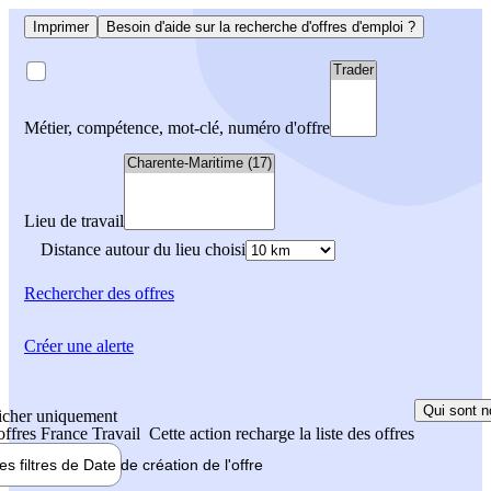
Imprimer
Besoin d'aide sur la recherche d'offres d'emploi ?
Métier, compétence, mot-clé, numéro d'offre
Lieu de travail
Distance autour du lieu choisi
Rechercher
des offres
Créer une alerte
Qui sont n
icher uniquement
 offres France Travail
Cette action recharge la liste des offres
les filtres de
Date de création
de l'offre