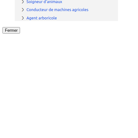
Fermer
Fermer
le détail de l'offre
/
Offre
sur
Offre précéden