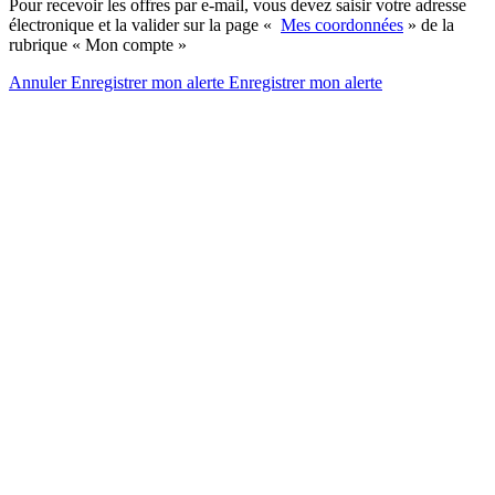
Pour recevoir les offres par e-mail, vous devez saisir votre adresse
électronique et la valider sur la page «
Mes coordonnées
» de la
rubrique « Mon compte »
Annuler
Enregistrer mon alerte
Enregistrer
mon alerte