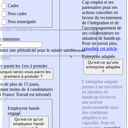
Cap emploi et ses
Cadre
partenaires pour ses
actions concrètes en
Non cadre
faveur du recrutement,
Non renseignée
de l’intégration et de
l’accompagnement de
IRE BRUT MINIMUM
ses collaborateurs en
situation de handicap.
re minimum
Pour en savoir plus,
consultez cet article
.
ssez une périodicité pour le salaire saisi
Entreprise adaptée
NITÉS
Qu'est-ce qu'une
z parmi les 1ers à postuler
entreprise adaptée
?
urquoi serez-vous parmi les
premiers à postuler ?
L'entreprise adaptée
es de plus de 15 jours,
permet à un travailleur
tant moins de 4 candidatures
en situation de
t France Travail est informé)
handicap d'exercer
ICAP
une activité
professionnelle dans
Employeur handi-
des conditions
engagé
adaptées à ses
Qu'est-ce qu'un
capacités. Pour en
employeur handi-
savoir plus,
consultez